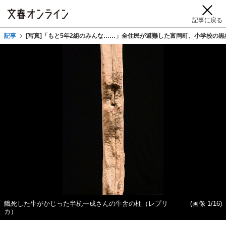
記事に戻る
記事
[写真]「もと5年2組のみんな……」全住民が避難した富岡町、小学校の黒
餓死した牛がかじった半杭一成さんの牛舎の柱（レプリ
(画像 1/16)
カ）