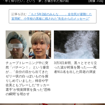
「早く帰りたい」という「夢」が書かれた桜の絵
(画像 7/16)
記事を読む
「もと5年2組のみんな……」全住民が避難した
富岡町、小学校の黒板に残された“先生からのメッセージ”
チューブトレーニング中に突
3月3日未明、黒々とそそり立
然「バチーン！」 という爆音
った波が村落を襲った――死
が…「自分の目から出てきた
者911名を出した田老の津波
ゼリー状の白っぽいものを握
りしめていました」柿谷や宇
佐美ともプレーした“サッカー
選手”が視覚障害を負った“恐怖
の瞬間”を明かす