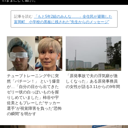
のままにして逃げた
記事を読む
「もと5年2組のみんな……」全住民が避難した
富岡町、小学校の黒板に残された“先生からのメッセージ”
チューブトレーニング中に突
「原発事故で夫の浮気癖が激
然「バチーン！」 という爆音
しくなった」ある原発事務員
が…「自分の目から出てきた
の女性が語る3.11からの9年間
ゼリー状の白っぽいものを握
りしめていました」柿谷や宇
佐美ともプレーした“サッカー
選手”が視覚障害を負った“恐怖
の瞬間”を明かす