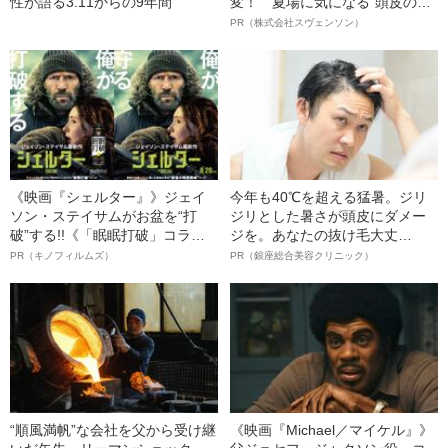
性が語る3.11からの9年間
変！ 夏場に気になる“頭皮のニ
オイ”や“ベタつき”を解消す
PR（株式会社スヴェンソン）
る、“ウィッグのスペシャリス
ト”が生み出した徹底ケアとは
《映画『シェルター』》ジェイ
今年も40℃を超える猛暑。ジリ
ソン・ステイサムがお盆を“打
ジリとした暑さが頭皮にダメー
破”する!!《「眠眠打破」コラ
ジを。あなたの抜け毛大丈
ボ》
夫！？
PR（キノフィルムズ）
PR（銀座総合美容クリニック）
“順風満帆”な会社を父から受け継
《映画『Michael／マイケル』》