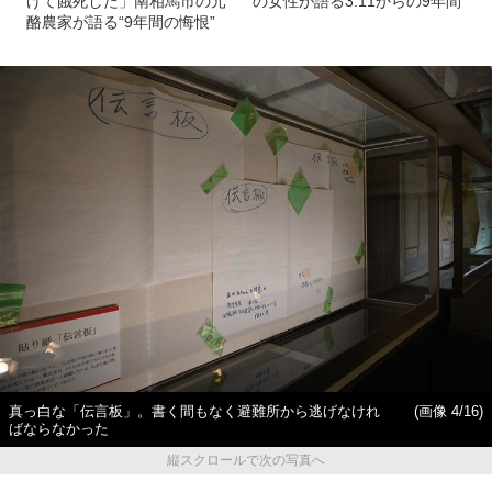
げて餓死した」南相馬市の元
の女性が語る3.11からの9年間
酪農家が語る“9年間の悔恨”
真っ白な「伝言板」。書く間もなく避難所から逃げなけれ
(画像 4/16)
ばならなかった
縦スクロールで次の写真へ