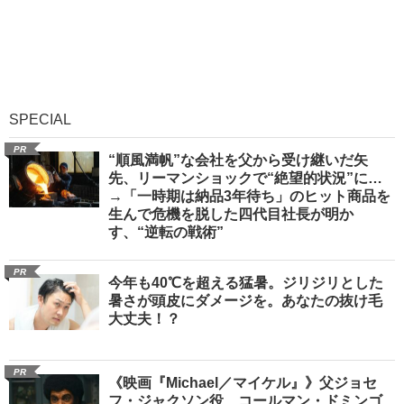
SPECIAL
PR
“順風満帆”な会社を父から受け継いだ矢
先、リーマンショックで“絶望的状況”に…
→「一時期は納品3年待ち」のヒット商品を
生んで危機を脱した四代目社長が明か
す、“逆転の戦術”
PR
今年も40℃を超える猛暑。ジリジリとした
暑さが頭皮にダメージを。あなたの抜け毛
大丈夫！？
PR
《映画『Michael／マイケル』》父ジョセ
フ・ジャクソン役、コールマン・ドミンゴ