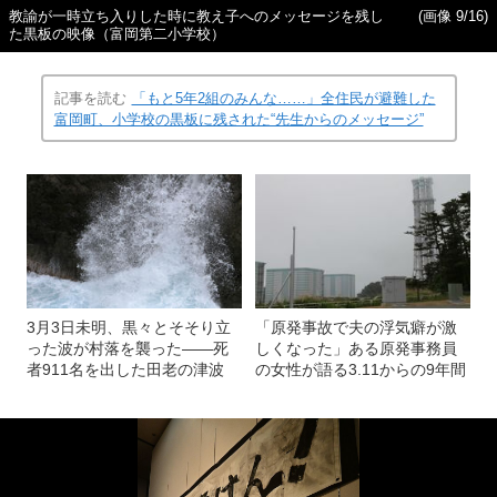
教諭が一時立ち入りした時に教え子へのメッセージを残し
(画像 9/16)
た黒板の映像（富岡第二小学校）
記事を読む
「もと5年2組のみんな……」全住民が避難した
富岡町、小学校の黒板に残された“先生からのメッセージ”
3月3日未明、黒々とそそり立
「原発事故で夫の浮気癖が激
った波が村落を襲った――死
しくなった」ある原発事務員
者911名を出した田老の津波
の女性が語る3.11からの9年間