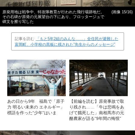
原発用地は戦争中、特攻隊教育が行われた飛行場跡地だ。
(画像 15/16)
その石碑が原発の元展望台の下にあり、フロッタージュで
碑文を擦り写した
記事を読む
「もと5年2組のみんな……」全住民が避難した
富岡町、小学校の黒板に残された“先生からのメッセージ”
あの日から9年 福島で「原子
【前編を読む】原発事故で取
力 明るい未来の エネルギー」
り残され……「牛は悲鳴をあ
標語を作った“少年”はいま
げて餓死した」南相馬市の元
酪農家が語る“9年間の悔恨”