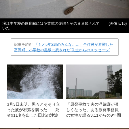
浪江中学校の体育館には卒業式の楽譜もそのまま残されて
(画像 5/16)
いた
記事を読む
「もと5年2組のみんな……」全住民が避難した
富岡町、小学校の黒板に残された“先生からのメッセージ”
3月3日未明、黒々とそそり立
「原発事故で夫の浮気癖が激
った波が村落を襲った――死
しくなった」ある原発事務員
者911名を出した田老の津波
の女性が語る3.11からの9年間