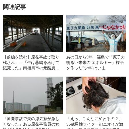
関連記事
【前編を読む】原発事故で取り
あの日から9年 福島で「原子力
残され……「牛は悲鳴をあげて
明るい未来の エネルギー」標語
餓死した」南相馬市の元酪農家
を作った“少年”はいま
が語る“9年間の悔恨”
「原発事故で夫の浮気癖が激し
「えっ、こんなに変わるの？」
くなった」ある原発事務員の女
36歳男性ライターのニオイが激