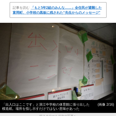
記事を読む
「もと5年2組のみんな……」全住民が避難した
富岡町、小学校の黒板に残された“先生からのメッセージ”
「出入口はここです」と浪江中学校の体育館に張り出した
(画像 2/16)
模造紙。場所を指し示すだけではない意味があった
縦スクロールで次の写真へ