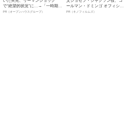
いだ矢先、リーマンショック
父ジョセフ・ジャクソン役、コ
で“絶望的状況”に…→「一時期は
ールマン・ドミンゴ オフィシャ
納品3年待ち」のヒット商品を生
ルインタビュー“観客を魅了した
PR（オープンハウスグループ）
PR（キノフィルムズ）
んで危機を脱した四代目社長が
名優、複雑な父親像への想いを
明かす、“逆転の戦術”
語る”《日本興収70億円突破》