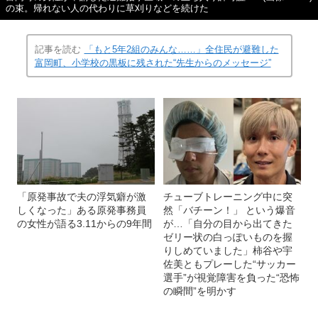
の束。帰れない人の代わりに草刈りなどを続けた
記事を読む
「もと5年2組のみんな……」全住民が避難した
富岡町、小学校の黒板に残された“先生からのメッセージ”
「原発事故で夫の浮気癖が激
チューブトレーニング中に突
しくなった」ある原発事務員
然「バチーン！」 という爆音
の女性が語る3.11からの9年間
が…「自分の目から出てきた
ゼリー状の白っぽいものを握
りしめていました」柿谷や宇
佐美ともプレーした“サッカー
選手”が視覚障害を負った“恐怖
の瞬間”を明かす