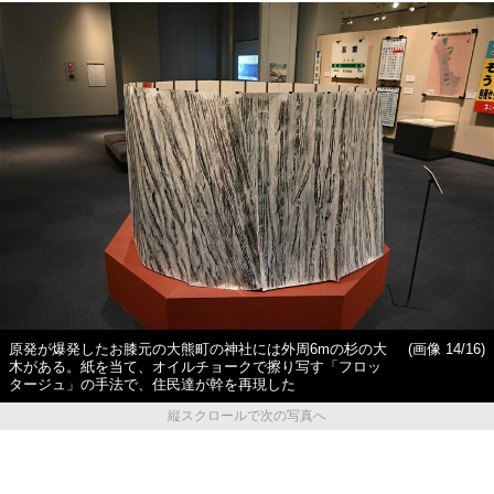
原発が爆発したお膝元の大熊町の神社には外周6mの杉の大
(画像 14/16)
木がある。紙を当て、オイルチョークで擦り写す「フロッ
タージュ」の手法で、住民達が幹を再現した
縦スクロールで次の写真へ