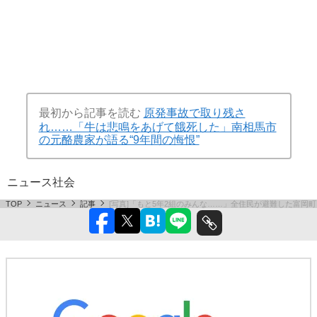
最初から記事を読む
原発事故で取り残さ
れ……「牛は悲鳴をあげて餓死した」南相馬市
の元酪農家が語る“9年間の悔恨”
ニュース
社会
TOP
ニュース
記事
[写真]「もと5年2組のみんな……」全住民が避難した富岡