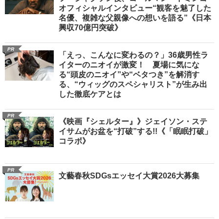
オフィシャルインタビュー“観客を魅了した
名優、複雑な父親像への想いを語る”《日本
興収70億円突破》
PR
「えっ、こんなに変わるの？」36歳男性ラ
イターのニオイが激変！ 夏場に気にな
る“頭皮のニオイ”や“ベタつき”を解消す
る、“ウィッグのスペシャリスト”が生み出
した徹底ケアとは
PR
《映画『シェルター』》ジェイソン・ステ
イサムがお盆を“打破”する!!《「眠眠打破」
コラボ》
PR
文藝春秋SDGsエッセイ大賞2026大募集