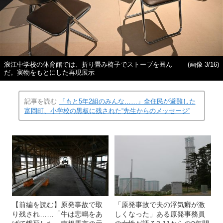
浪江中学校の体育館では、折り畳み椅子でストーブを囲ん
(画像 3/16)
だ。実物をもとにした再現展示
記事を読む
「もと5年2組のみんな……」全住民が避難した
富岡町、小学校の黒板に残された“先生からのメッセージ”
【前編を読む】原発事故で取
「原発事故で夫の浮気癖が激
り残され……「牛は悲鳴をあ
しくなった」ある原発事務員