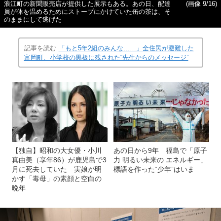
浪江町の新聞販売店が提供した展示もある。あの日、配達
(画像 9/16)
員が体を温めるためにストーブにかけていた缶の茶は、そ
のままにして逃げた
記事を読む
「もと5年2組のみんな……」全住民が避難した
富岡町、小学校の黒板に残された“先生からのメッセージ”
【独自】昭和の大女優・小川
あの日から9年 福島で「原子
真由美（享年86）が鹿児島で3
力 明るい未来の エネルギー」
月に死去していた 実娘が明
標語を作った“少年”はいま
かす「毒母」の素顔と空白の
晩年