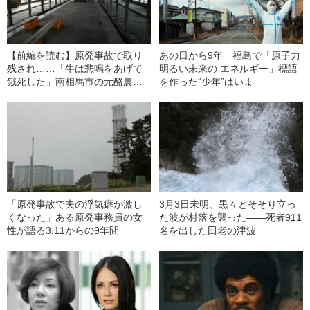
【前編を読む】原発事故で取り
あの日から9年 福島で「原子力
残され……「牛は悲鳴をあげて
明るい未来の エネルギー」標語
餓死した」南相馬市の元酪農家
を作った“少年”はいま
が語る“9年間の悔恨”
「原発事故で夫の浮気癖が激し
3月3日未明、黒々とそそり立っ
くなった」ある原発事務員の女
た波が村落を襲った――死者911
性が語る3.11からの9年間
名を出した田老の津波