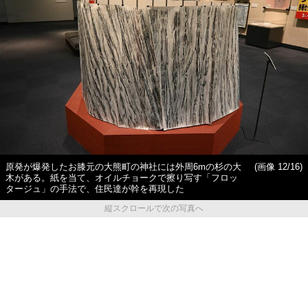
原発が爆発したお膝元の大熊町の神社には外周6mの杉の大
(画像 12/16)
木がある。紙を当て、オイルチョークで擦り写す「フロッ
タージュ」の手法で、住民達が幹を再現した
縦スクロールで次の写真へ