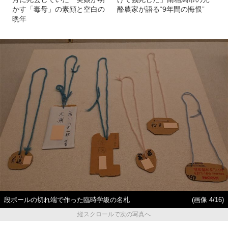
かす「毒母」の素顔と空白の
酪農家が語る“9年間の悔恨”
晩年
段ボールの切れ端で作った臨時学級の名札
(画像 4/16)
縦スクロールで次の写真へ