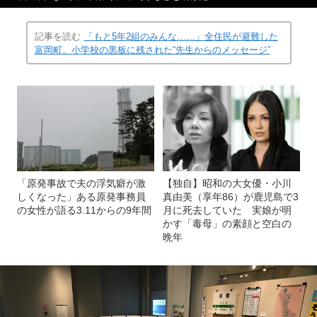
記事を読む
「もと5年2組のみんな……」全住民が避難した
富岡町、小学校の黒板に残された“先生からのメッセージ”
「原発事故で夫の浮気癖が激
【独自】昭和の大女優・小川
しくなった」ある原発事務員
真由美（享年86）が鹿児島で3
の女性が語る3.11からの9年間
月に死去していた 実娘が明
かす「毒母」の素顔と空白の
晩年