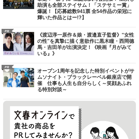
助演も全部ステイサム！「ステサミー賞」
爆誕！【応募総数941票 全54作品の栄冠に
輝いた作品とはー!?】
PR
《渡辺淳一原作＆娘・渡邉直子監督》“女性
の性”を真摯に描く意欲作に黒木瞳・西岡德
馬・吉田羊が出演決定！《映画『月がみて
いる』》
PR
オープン1周年を記念した特別イベントがサ
ムソナイト・ブラックレーベル銀座店で開
催 仕事も人生も自分らしく～笑顔あふれ
る特別対談～