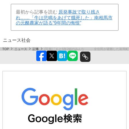
最初から記事を読む
原発事故で取り残さ
れ……「牛は悲鳴をあげて餓死した」南相馬市
の元酪農家が語る“9年間の悔恨”
ニュース
社会
TOP
ニュース
記事
[写真]「もと5年2組のみんな……」全住民が避難した富岡