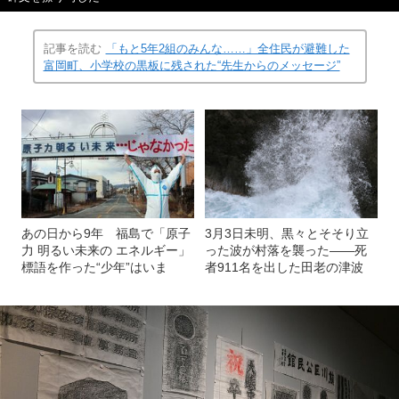
記事を読む
「もと5年2組のみんな……」全住民が避難した
富岡町、小学校の黒板に残された“先生からのメッセージ”
あの日から9年 福島で「原子
3月3日未明、黒々とそそり立
力 明るい未来の エネルギー」
った波が村落を襲った――死
標語を作った“少年”はいま
者911名を出した田老の津波