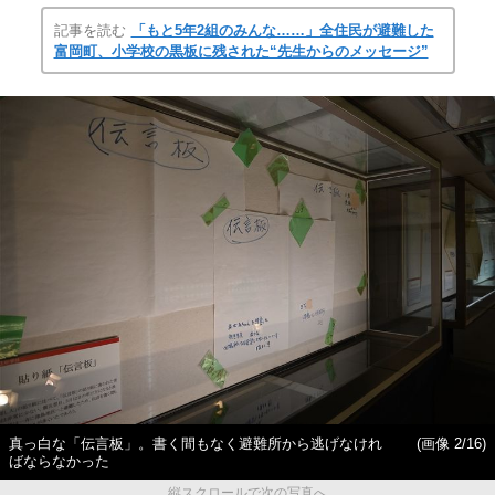
記事を読む
「もと5年2組のみんな……」全住民が避難した
富岡町、小学校の黒板に残された“先生からのメッセージ”
真っ白な「伝言板」。書く間もなく避難所から逃げなけれ
(画像 2/16)
ばならなかった
縦スクロールで次の写真へ