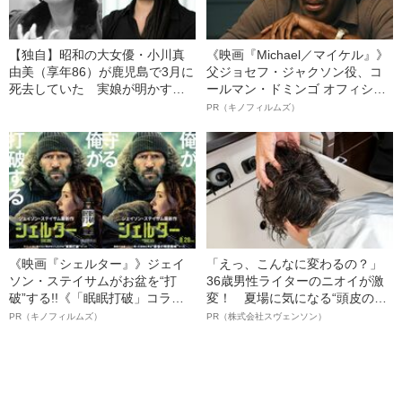
【独自】昭和の大女優・小川真
《映画『Michael／マイケル』》
由美（享年86）が鹿児島で3月に
父ジョセフ・ジャクソン役、コ
死去していた 実娘が明かす
ールマン・ドミンゴ オフィシャ
「毒母」の素顔と空白の晩年
ルインタビュー“観客を魅了した
PR（キノフィルムズ）
名優、複雑な父親像への想いを
語る”《日本興収70億円突破》
《映画『シェルター』》ジェイ
「えっ、こんなに変わるの？」
ソン・ステイサムがお盆を“打
36歳男性ライターのニオイが激
破”する!!《「眠眠打破」コラ
変！ 夏場に気になる“頭皮のニ
ボ》
オイ”や“ベタつき”を解消す
PR（キノフィルムズ）
PR（株式会社スヴェンソン）
る、“ウィッグのスペシャリス
ト”が生み出した徹底ケアとは