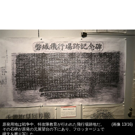
原発用地は戦争中、特攻隊教育が行われた飛行場跡地だ。
(画像 13/16)
その石碑が原発の元展望台の下にあり、フロッタージュで
碑文を擦り写した