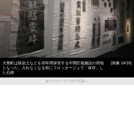
大熊町は除染土などを30年間保管する中間貯蔵施設の用地
(画像 14/16)
となった。入れなくなる前にフロッタージュで「保存」し
た石碑
縦スクロールで次の写真へ