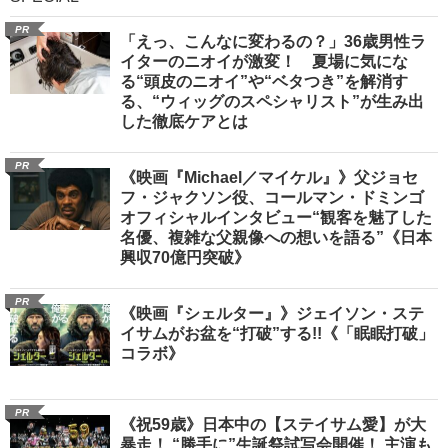
PR
「えっ、こんなに変わるの？」36歳男性ラ
イターのニオイが激変！ 夏場に気にな
る“頭皮のニオイ”や“ベタつき”を解消す
る、“ウィッグのスペシャリスト”が生み出
した徹底ケアとは
PR
《映画『Michael／マイケル』》父ジョセ
フ・ジャクソン役、コールマン・ドミンゴ
オフィシャルインタビュー“観客を魅了した
名優、複雑な父親像への想いを語る”《日本
興収70億円突破》
PR
《映画『シェルター』》ジェイソン・ステ
イサムがお盆を“打破”する!!《「眠眠打破」
コラボ》
PR
《祝59歳》日本中の【ステイサム愛】が大
暴走！ “勝手に”生誕祭試写会開催！ 主演も