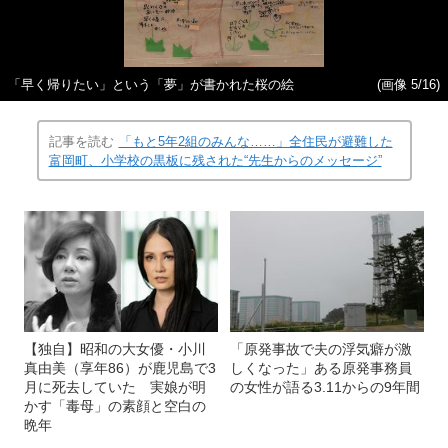
「早く帰りたい」という「夢」が書かれた桜の絵
(画像 5/16)
記事を読む
「もと5年2組のみんな……」全住民が避難した
富岡町、小学校の黒板に残された“先生からのメッセージ”
【独自】昭和の大女優・小川
「原発事故で夫の浮気癖が激
真由美（享年86）が鹿児島で3
しくなった」ある原発事務員
月に死去していた 実娘が明
の女性が語る3.11からの9年間
かす「毒母」の素顔と空白の
晩年