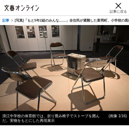
記事に戻る
記事
[写真]「もと5年2組のみんな……」全住民が避難した富岡町、小学校の黒
浪江中学校の体育館では、折り畳み椅子でストーブを囲ん
(画像 1/16)
だ。実物をもとにした再現展示