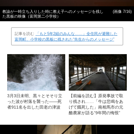
教諭が一時立ち入りした時に教え子へのメッセージを残し
(画像 7/16)
た黒板の映像（富岡第二小学校）
記事を読む
「もと5年2組のみんな……」全住民が避難した
富岡町、小学校の黒板に残された“先生からのメッセージ”
3月3日未明、黒々とそそり立
【前編を読む】原発事故で取
った波が村落を襲った――死
り残され……「牛は悲鳴をあ
者911名を出した田老の津波
げて餓死した」南相馬市の元
酪農家が語る“9年間の悔恨”