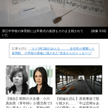
浪江中学校の体育館には卒業式の楽譜もそのまま残されて
(画像 3/16)
いた
記事を読む
「もと5年2組のみんな……」全住民が避難した
富岡町、小学校の黒板に残された“先生からのメッセージ”
【独自】昭和の大女優・小川
【前編を読む】原発事故で取
真由美（享年86）が鹿児島で3
り残され……「牛は悲鳴をあ
月に死去していた 実娘が明
げて餓死した」南相馬市の元