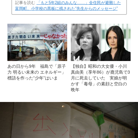
記事を読む
「もと5年2組のみんな……」全住民が避難した
富岡町、小学校の黒板に残された“先生からのメッセージ”
あの日から9年 福島で「原子
【独自】昭和の大女優・小川
力 明るい未来の エネルギー」
真由美（享年86）が鹿児島で3
標語を作った“少年”はいま
月に死去していた 実娘が明
かす「毒母」の素顔と空白の
晩年