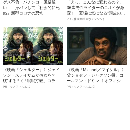
ゲス不倫・パチンコ・風俗通
「えっ、こんなに変わるの？」
い……身バレして「社会的に死
36歳男性ライターのニオイが激
ぬ」新型コロナの恐怖
変！ 夏場に気になる“頭皮のニ
オイ”や“ベタつき”を解消す
PR（株式会社スヴェンソン）
る、“ウィッグのスペシャリス
ト”が生み出した徹底ケアとは
《映画『シェルター』》ジェイ
《映画『Michael／マイケル』》
ソン・ステイサムがお盆を“打
父ジョセフ・ジャクソン役、コ
破”する!!《「眠眠打破」コラ
ールマン・ドミンゴ オフィシャ
ボ》
ルインタビュー“観客を魅了した
PR（キノフィルムズ）
PR（キノフィルムズ）
名優、複雑な父親像への想いを
語る”《日本興収70億円突破》