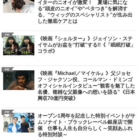
イターのニオイが激変！ 夏場に気にな
る“頭皮のニオイ”や“ベタつき”を解消す
る、“ウィッグのスペシャリスト”が生み出
した徹底ケアとは
PR
《映画『シェルター』》ジェイソン・ステ
イサムがお盆を“打破”する!!《「眠眠打破」
コラボ》
PR
《映画『Michael／マイケル』》父ジョセ
フ・ジャクソン役、コールマン・ドミンゴ
オフィシャルインタビュー“観客を魅了した
名優、複雑な父親像への想いを語る”《日本
興収70億円突破》
PR
オープン1周年を記念した特別イベントがサ
ムソナイト・ブラックレーベル銀座店で開
催 仕事も人生も自分らしく～笑顔あふれ
る特別対談～