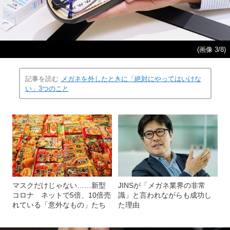
(画像 3/8)
記事を読む
メガネを外したときに「絶対にやってはいけな
い」3つのこと
マスクだけじゃない……新型
JINSが「メガネ業界の非常
コロナ ネットで5倍、10倍売
識」と言われながらも成功し
れている「意外なもの」たち
た理由