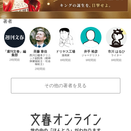
著者
「週刊文春」編
斉藤 章佳
ドリヤス工場
井手 裕彦
市川 はるひ
集部
西川口榎本クリニ
漫画家
ジャーナリスト
ライター
ック副院長（精神
2時間前
8時間前
9時間前
9時間前
保健福祉士・社会
福祉士）
2時間前
その他の著者を見る