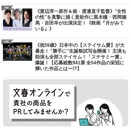
PR
《渡辺淳一原作＆娘・渡邉直子監督》“女性
の性”を真摯に描く意欲作に黒木瞳・西岡德
馬・吉田羊が出演決定！《映画『月がみて
いる』》
PR
《祝59歳》日本中の【ステイサム愛】が大
暴走！ “勝手に”生誕祭試写会開催！ 主演も
助演も全部ステイサム！「ステサミー賞」
爆誕！【応募総数941票 全54作品の栄冠に
輝いた作品とはー!?】