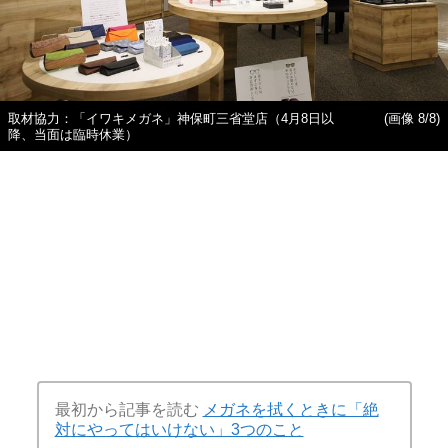
取材協力：「イワキメガネ」神保町三省堂店（4月8日以
(画像 8/8)
降、当面は臨時休業）
最初から記事を読む
メガネを拭くときに「絶
対にやってはいけない」3つのこと