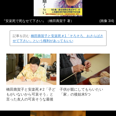
『安楽死で死なせて下さい』（橋田壽賀子 著）
(画像 3/4)
記事を読む
橋田壽賀子と安楽死＃1「そろそろ、おさらばさ
せて下さい」という権利があってもいい
橋田壽賀子と安楽死＃2「子ど
子供が親にしてもらいたい
もがいないから可哀そう」と
「家」の後始末5つ
言った友人の可哀そうな最後