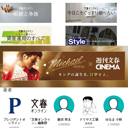
著者
プレジデントオ
「文春オンライ
飯伏 幸太
ドリヤス工場
ゆるま 小林
ンライン
ン」編集部
漫画家
10時間前
17時間前
8時間前
9時間前
16時間前