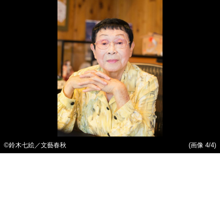
©鈴木七絵／文藝春秋
(画像 4/4)