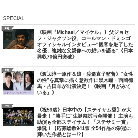
SPECIAL
PR
《映画『Michael／マイケル』》父ジョセ
フ・ジャクソン役、コールマン・ドミンゴ
オフィシャルインタビュー“観客を魅了した
名優、複雑な父親像への想いを語る”《日本
興収70億円突破》
PR
《渡辺淳一原作＆娘・渡邉直子監督》“女性
の性”を真摯に描く意欲作に黒木瞳・西岡德
馬・吉田羊が出演決定！《映画『月がみて
いる』》
PR
《祝59歳》日本中の【ステイサム愛】が大
暴走！ “勝手に”生誕祭試写会開催！ 主演も
助演も全部ステイサム！「ステサミー賞」
爆誕！【応募総数941票 全54作品の栄冠に
輝いた作品とはー!?】