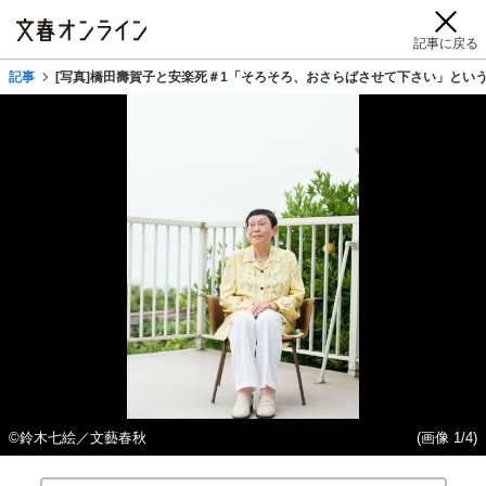
記事に戻る
記事
[写真]橋田壽賀子と安楽死＃1「そろそろ、おさらばさせて下さい」とい
©鈴木七絵／文藝春秋
(画像 1/4)