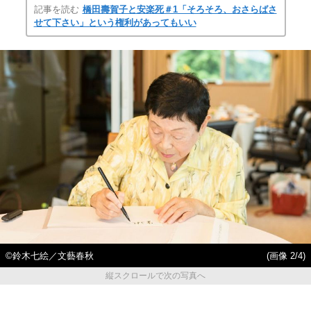
記事を読む
橋田壽賀子と安楽死＃1「そろそろ、おさらばさ
せて下さい」という権利があってもいい
©鈴木七絵／文藝春秋
(画像 2/4)
縦スクロールで次の写真へ