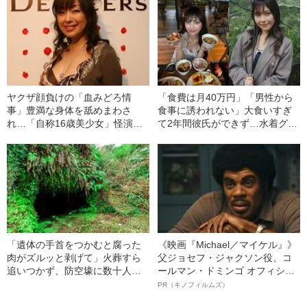
ヤクザ顔負けの「血みどろ情
「食費は月40万円」「男性から
事」豊満な身体を舐めまわさ
食事に誘われない」大食いすぎ
れ…「自称16歳美少女」怪演
て2年間彼氏ができず…水着グラ
中、かたせ梨乃（69）の美しす
ビアも話題の“可愛すぎる”大食い
ぎる“熟れ方”
女子（24）が語る、驚愕の食生
活
「遺体の手首をつかむと腐った
《映画『Michael／マイケル』》
肉がズルッと剥げて」火葬すら
父ジョセフ・ジャクソン役、コ
追いつかず、防空壕に数十人
ールマン・ドミンゴ オフィシャ
を“集団土葬”…この世の地獄を見
ルインタビュー“観客を魅了した
PR（キノフィルムズ）
た少年兵が明かした“過酷すぎる
名優、複雑な父親像への想いを