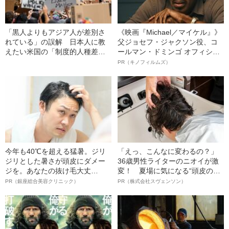
「黒人よりもアジア人が差別さ
《映画『Michael／マイケル』》
れている」の誤解 日本人に教
父ジョセフ・ジャクソン役、コ
えたい米国の「制度的人種差
ールマン・ドミンゴ オフィシャ
別」
ルインタビュー“観客を魅了した
PR（キノフィルムズ）
名優、複雑な父親像への想いを
語る”《日本興収70億円突破》
今年も40℃を超える猛暑。ジリ
「えっ、こんなに変わるの？」
ジリとした暑さが頭皮にダメー
36歳男性ライターのニオイが激
ジを。あなたの抜け毛大丈
変！ 夏場に気になる“頭皮のニ
夫！？
オイ”や“ベタつき”を解消す
PR（銀座総合美容クリニック）
PR（株式会社スヴェンソン）
る、“ウィッグのスペシャリス
ト”が生み出した徹底ケアとは