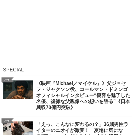
SPECIAL
PR
《映画『Michael／マイケル』》父ジョセ
フ・ジャクソン役、コールマン・ドミンゴ
オフィシャルインタビュー“観客を魅了した
名優、複雑な父親像への想いを語る”《日本
興収70億円突破》
PR
「えっ、こんなに変わるの？」36歳男性ラ
イターのニオイが激変！ 夏場に気にな