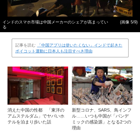
インドのスマホ市場は中国メーカーのシェアが高まってい
(画像 5/9)
る
記事を読む
「中国アプリは使いたくない」インドで起きた
ボイコット運動に日本人も注目すべき理由
消えた中国の性都 「東洋の
新型コロナ、SARS、鳥インフ
アムステルダム」でヤバいホ
ル……いつも中国が「パンデ
テルを泊まり歩いた話
ミックの感染源」となる2つの
理由