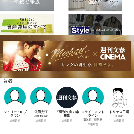
著者
ジュリー・K ブ
依田光江
「週刊文春」編
マライ・メント
ドリヤス工場
ラウン
集部
ライン
出版翻訳家
漫画家
著述家・翻訳家
2時間前
2時間前
2時間前
8時間前
3時間前