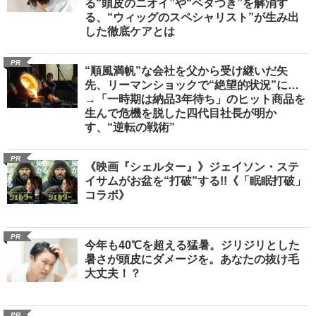
る“頭皮のニオイ”や“ベタつき”を解消す
る、“ウィッグのスペシャリスト”が生み出
した徹底ケアとは
PR
“順風満帆”な会社を父から受け継いだ矢
先、リーマンショックで“絶望的状況”に…
→「一時期は納品3年待ち」のヒット商品を
生んで危機を脱した四代目社長が明か
す、“逆転の戦術”
PR
《映画『シェルター』》ジェイソン・ステ
イサムがお盆を“打破”する!!《「眠眠打破」
コラボ》
PR
今年も40℃を超える猛暑。ジリジリとした
暑さが頭皮にダメージを。あなたの抜け毛
大丈夫！？
PR