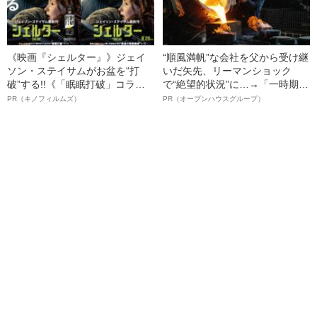
《映画『シェルター』》ジェイ
“順風満帆”な会社を父から受け継
ソン・ステイサムがお盆を“打
いだ矢先、リーマンショック
破”する!!《「眠眠打破」コラ
で“絶望的状況”に…→「一時期は
ボ》
納品3年待ち」のヒット商品を生
PR（キノフィルムズ）
PR（オープンハウスグループ）
んで危機を脱した四代目社長が
明かす、“逆転の戦術”