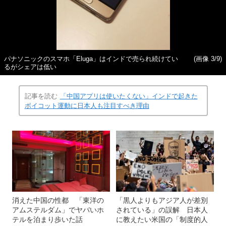
パナソニックのスマホ「Eluga」はインドで売られ続けてい
(画像 3/9)
るがシェアは低い
記事を読む
「中国アプリは使いたくない」インドで起きた
ボイコット運動に日本人も注目すべき理由
消えた中国の性都 「東洋の
「黒人よりもアジア人が差別
アムステルダム」でヤバいホ
されている」の誤解 日本人
テルを泊まり歩いた話
に教えたい米国の「制度的人