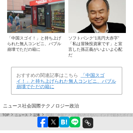
「中国スゴイ！」と持ち上げ
ソフトバンク“1兆円大赤字”
られた無人コンビニ、バブル
「私は冒険投資家です」と宣
崩壊でただの箱に
言した孫正義がいよいよ心配
だ
おすすめの関連記事はこちら
「中国スゴ
イ！」と持ち上げられた無人コンビニ、バブル
崩壊でただの箱に
ニュース
社会
国際
テクノロジー
政治
TOP
ニュース
記事
[写真]「中国アプリは使いたくない」インドで起きたボイ