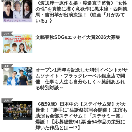
《渡辺淳一原作＆娘・渡邉直子監督》“女性
の性”を真摯に描く意欲作に黒木瞳・西岡德
馬・吉田羊が出演決定！《映画『月がみて
いる』》
PR
文藝春秋SDGsエッセイ大賞2026大募集
PR
オープン1周年を記念した特別イベントがサ
ムソナイト・ブラックレーベル銀座店で開
催 仕事も人生も自分らしく～笑顔あふれ
る特別対談～
PR
《祝59歳》日本中の【ステイサム愛】が大
暴走！ “勝手に”生誕祭試写会開催！ 主演も
助演も全部ステイサム！「ステサミー賞」
爆誕！【応募総数941票 全54作品の栄冠に
輝いた作品とはー!?】