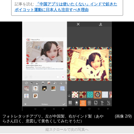
記事を読む
「中国アプリは使いたくない」インドで起きた
ボイコット運動に日本人も注目すべき理由
フォトレタッチアプリ。左が中国製、右がインド製（あや
(画像 2/9)
らさん曰く、意図して黄色くしてみたそうだ）
縦スクロールで次の写真へ