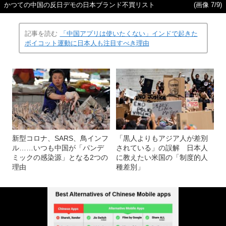
かつての中国の反日デモの日本ブランド不買リスト
(画像 7/9)
記事を読む
「中国アプリは使いたくない」インドで起きた
ボイコット運動に日本人も注目すべき理由
新型コロナ、SARS、鳥インフ
「黒人よりもアジア人が差別
ル……いつも中国が「パンデ
されている」の誤解 日本人
ミックの感染源」となる2つの
に教えたい米国の「制度的人
理由
種差別」