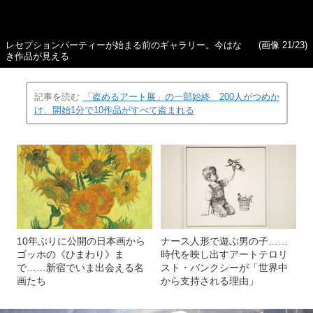
レセプションパーティーが始まる前のギャラリー。今はな
(画像 21/23)
き作品が見える
記事を読む
「盗めるアート展」の一部始終 200人がつめか
け、開始1分で10作品がすべて盗まれる