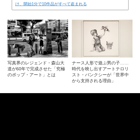
開いた瞬間、ギャラリーになだれ込むアート泥棒たち
(画像 17/23)
記事を読む
「盗めるアート展」の一部始終 200人がつめか
け、開始1分で10作品がすべて盗まれる
写真界のレジェンド・森山大
ナース人形で遊ぶ男の子……
道が60年で完成させた「究極
時代を映し出すアートテロリ
のポップ・アート」とは
スト・バンクシーが「世界中
から支持される理由」