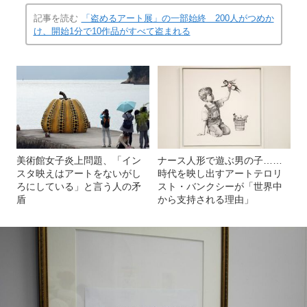
やんツー「一つと三つのホワイト・キューブ」（2020年）
(画像 15/23)
ジョセフ・コスース「一つと三つの椅子」（1965年）への
オマージュ
記事を読む
「盗めるアート展」の一部始終 200人がつめか
け、開始1分で10作品がすべて盗まれる
美術館女子炎上問題、「イン
ナース人形で遊ぶ男の子……
スタ映えはアートをないがし
時代を映し出すアートテロリ
ろにしている」と言う人の矛
スト・バンクシーが「世界中
盾
から支持される理由」