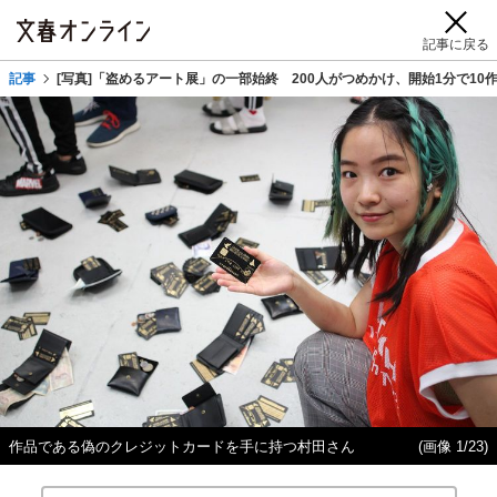
記事に戻る
記事
[写真]「盗めるアート展」の一部始終 200人がつめかけ、開始1分で10
作品である偽のクレジットカードを手に持つ村田さん
(画像 1/23)