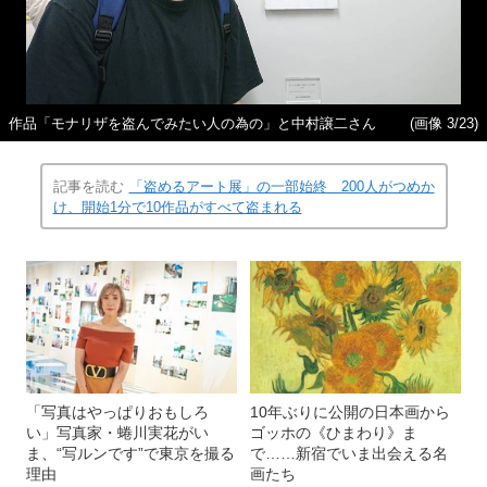
作品「モナリザを盗んでみたい人の為の」と中村譲二さん
(画像 3/23)
記事を読む
「盗めるアート展」の一部始終 200人がつめか
け、開始1分で10作品がすべて盗まれる
「写真はやっぱりおもしろ
10年ぶりに公開の日本画から
い」写真家・蜷川実花がい
ゴッホの《ひまわり》ま
ま、“写ルンです”で東京を撮る
で……新宿でいま出会える名
理由
画たち