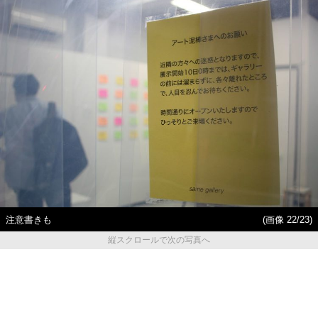
10年ぶりに公開の日本画から
ナース人形で遊ぶ男の子……
ゴッホの《ひまわり》ま
時代を映し出すアートテロリ
で……新宿でいま出会える名
スト・バンクシーが「世界中
画たち
から支持される理由」