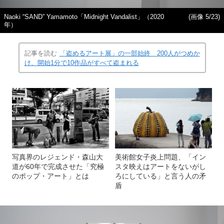
Naoki “SAND” Yamamoto「Midnight Vandalist」（2020
(画像 5/23)
年）
記事を読む
「盗めるアート展」の一部始終 200人がつめか
け、開始1分で10作品がすべて盗まれる
写真界のレジェンド・森山大
美術館女子炎上問題、「イン
道が60年で完成させた「究極
スタ映えはアートをないがし
のポップ・アート」とは
ろにしている」と言う人の矛
盾