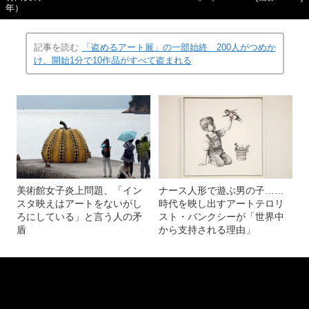
年）
記事を読む
「盗めるアート展」の一部始終 200人がつめか
け、開始1分で10作品がすべて盗まれる
美術館女子炎上問題、「イン
ナース人形で遊ぶ男の子……
スタ映えはアートをないがし
時代を映し出すアートテロリ
ろにしている」と言う人の矛
スト・バンクシーが「世界中
盾
から支持される理由」