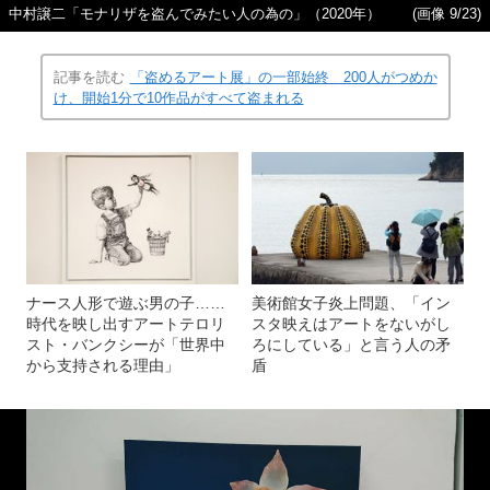
中村譲二「モナリザを盗んでみたい人の為の」（2020年）
(画像 9/23)
記事を読む
「盗めるアート展」の一部始終 200人がつめか
け、開始1分で10作品がすべて盗まれる
ナース人形で遊ぶ男の子……
美術館女子炎上問題、「イン
時代を映し出すアートテロリ
スタ映えはアートをないがし
スト・バンクシーが「世界中
ろにしている」と言う人の矛
から支持される理由」
盾