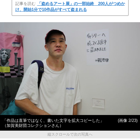
記事を読む
「盗めるアート展」の一部始終 200人がつめか
け、開始1分で10作品がすべて盗まれる
「作品は直筆ではなく、書いた文字を拡大コピーした」
(画像 2/23)
（加賀美財団コレクションさん）
縦スクロールで次の写真へ