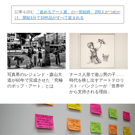
エキソニモ「アート・ブレスト」（2020年）アーティスト
(画像 13/23)
直筆のブレスト作品。よく読むと、既存の作品とリンクし
た内容も。
記事を読む
「盗めるアート展」の一部始終 200人がつめか
け、開始1分で10作品がすべて盗まれる
写真界のレジェンド・森山大
ナース人形で遊ぶ男の子……
道が60年で完成させた「究極
時代を映し出すアートテロリ
のポップ・アート」とは
スト・バンクシーが「世界中
から支持される理由」