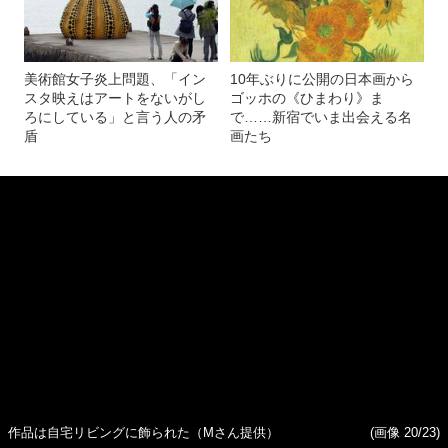
記事を読む
「盗めるアート展」の一部始終 200人がつめか
け、開始1分で10作品がすべて盗まれる
美術館女子炎上問題、「イン
10年ぶりに公開の日本画から
スタ映えはアートをないがし
ゴッホの《ひまわり》ま
ろにしている」と言う人の矛
で……新宿でいま出会える名
盾
画たち