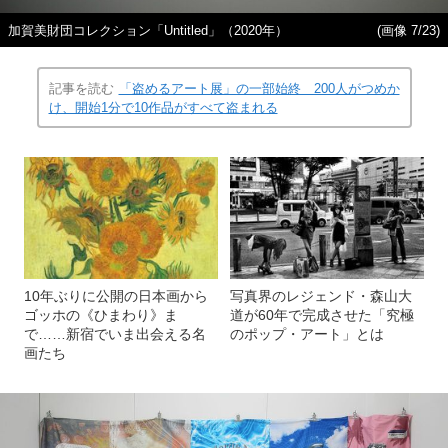
加賀美財団コレクション「Untitled」（2020年）
(画像 7/23)
記事を読む
「盗めるアート展」の一部始終 200人がつめか
け、開始1分で10作品がすべて盗まれる
10年ぶりに公開の日本画から
写真界のレジェンド・森山大
ゴッホの《ひまわり》ま
道が60年で完成させた「究極
で……新宿でいま出会える名
のポップ・アート」とは
画たち