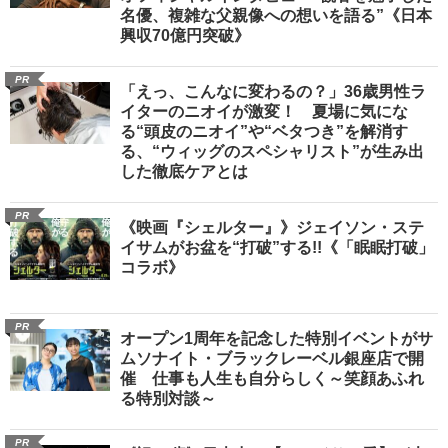
名優、複雑な父親像への想いを語る”《日本
興収70億円突破》
PR
「えっ、こんなに変わるの？」36歳男性ラ
イターのニオイが激変！ 夏場に気にな
る“頭皮のニオイ”や“ベタつき”を解消す
る、“ウィッグのスペシャリスト”が生み出
した徹底ケアとは
PR
《映画『シェルター』》ジェイソン・ステ
イサムがお盆を“打破”する!!《「眠眠打破」
コラボ》
PR
オープン1周年を記念した特別イベントがサ
ムソナイト・ブラックレーベル銀座店で開
催 仕事も人生も自分らしく～笑顔あふれ
る特別対談～
PR