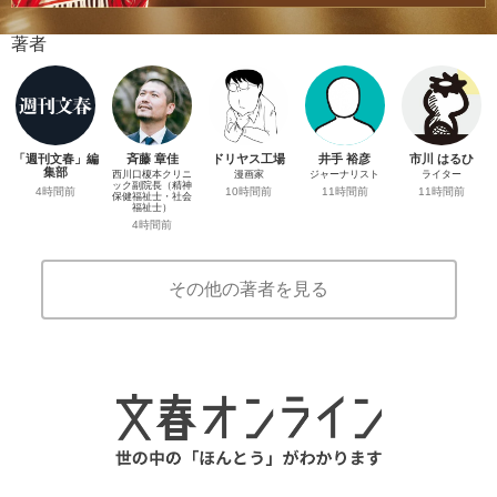
著者
「週刊文春」編
斉藤 章佳
ドリヤス工場
井手 裕彦
市川 はるひ
集部
西川口榎本クリニ
漫画家
ジャーナリスト
ライター
ック副院長（精神
4時間前
10時間前
11時間前
11時間前
保健福祉士・社会
福祉士）
4時間前
その他の著者を見る