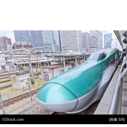
©iStock.com
(画像 5/8)