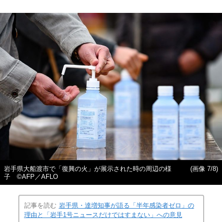
岩手県大船渡市で「復興の火」が展示された時の周辺の様
(画像 7/8)
子 ©AFP／AFLO
記事を読む
岩手県・達増知事が語る「半年感染者ゼロ」の
理由と「岩手1号ニュースだけではすまない」への意見