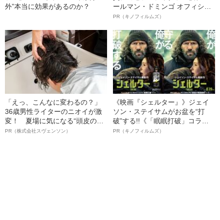
外”本当に効果があるのか？
ールマン・ドミンゴ オフィシャ
ルインタビュー“観客を魅了した
PR（キノフィルムズ）
名優、複雑な父親像への想いを
語る”《日本興収70億円突破》
「えっ、こんなに変わるの？」
《映画『シェルター』》ジェイ
36歳男性ライターのニオイが激
ソン・ステイサムがお盆を“打
変！ 夏場に気になる“頭皮のニ
破”する!!《「眠眠打破」コラ
オイ”や“ベタつき”を解消す
ボ》
PR（株式会社スヴェンソン）
PR（キノフィルムズ）
る、“ウィッグのスペシャリス
ト”が生み出した徹底ケアとは