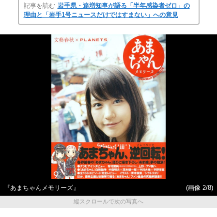
記事を読む
岩手県・達増知事が語る「半年感染者ゼロ」の
理由と「岩手1号ニュースだけではすまない」への意見
『あまちゃんメモリーズ』
(画像 2/8)
縦スクロールで次の写真へ