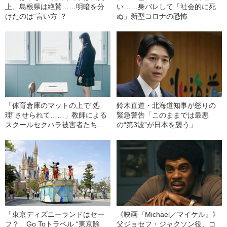
上、島根県は絶賛……明暗を分
い……身バレして「社会的に死
けたのは“言い方”？
ぬ」新型コロナの恐怖
「体育倉庫のマットの上で“処
鈴木直道・北海道知事が怒りの
理”させられて……」教師による
緊急警告「このままでは最悪
スクールセクハラ被害者たちが
の“第3波”が日本を襲う」
声をあげた！
「東京ディズニーランドはセー
《映画『Michael／マイケル』》
フ？」Go Toトラベル “東京除
父ジョセフ・ジャクソン役、コ