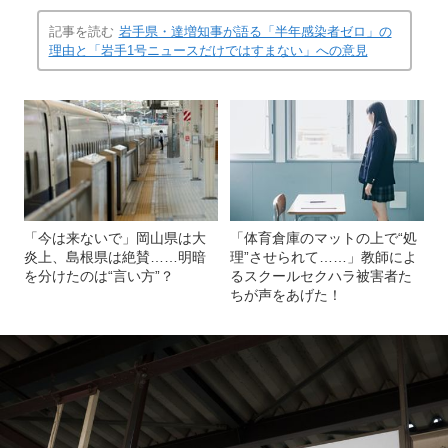
記事を読む
岩手県・達増知事が語る「半年感染者ゼロ」の
理由と「岩手1号ニュースだけではすまない」への意見
「今は来ないで」岡山県は大
「体育倉庫のマットの上で“処
炎上、島根県は絶賛……明暗
理”させられて……」教師によ
を分けたのは“言い方”？
るスクールセクハラ被害者た
ちが声をあげた！