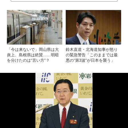
「今は来ないで」岡山県は大
鈴木直道・北海道知事が怒り
炎上、島根県は絶賛……明暗
の緊急警告「このままでは最
を分けたのは“言い方”？
悪の“第3波”が日本を襲う」