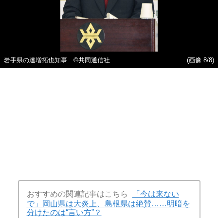
岩手県の達増拓也知事 ©︎共同通信社
(画像 8/8)
おすすめの関連記事はこちら
「今は来ない
で」岡山県は大炎上、島根県は絶賛……明暗を
分けたのは“言い方”？