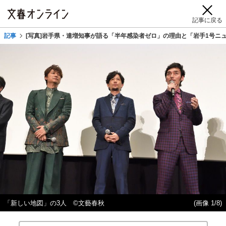
記事に戻る
記事
[写真]岩手県・達増知事が語る「半年感染者ゼロ」の理由と「岩手1号ニ
「新しい地図」の3人 ©︎文藝春秋
(画像 1/8)