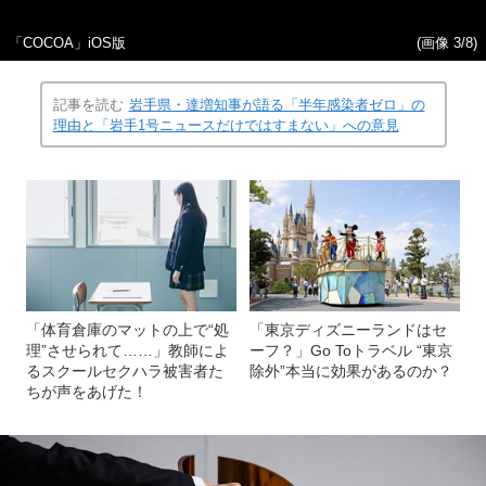
「COCOA」iOS版
(画像 3/8)
記事を読む
岩手県・達増知事が語る「半年感染者ゼロ」の
理由と「岩手1号ニュースだけではすまない」への意見
「体育倉庫のマットの上で“処
「東京ディズニーランドはセ
理”させられて……」教師によ
ーフ？」Go Toトラベル “東京
るスクールセクハラ被害者た
除外”本当に効果があるのか？
ちが声をあげた！