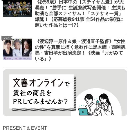
《祝59歳》日本中の【ステイサム愛】が大
暴走！ “勝手に”生誕祭試写会開催！ 主演も
助演も全部ステイサム！「ステサミー賞」
爆誕！【応募総数941票 全54作品の栄冠に
輝いた作品とはー!?】
PR
《渡辺淳一原作＆娘・渡邉直子監督》“女性
の性”を真摯に描く意欲作に黒木瞳・西岡德
馬・吉田羊が出演決定！《映画『月がみて
いる』》
PRESENT & EVENT