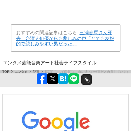
おすすめの関連記事はこちら
三浦春馬さん死
去 台湾人俳優からも悲しみの声「とても友好
的で親しみやすい男だった」
エンタメ
芸能
音楽
アート
社会
ライフスタイル
TOP
エンタメ
記事
[写真]「この“産業”は、血の通った仕事だと自負していま