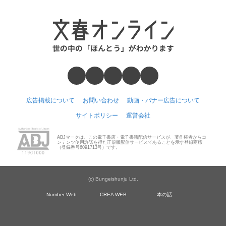
広告掲載について
お問い合わせ
動画・バナー広告について
サイトポリシー
運営会社
ABJマークは、この電子書店・電子書籍配信サービスが、著作権者からコ
ンテンツ使用許諾を得た正規版配信サービスであることを示す登録商標
（登録番号6091713号）です。
(c) Bungeishunju Ltd.
Number Web
CREA WEB
本の話