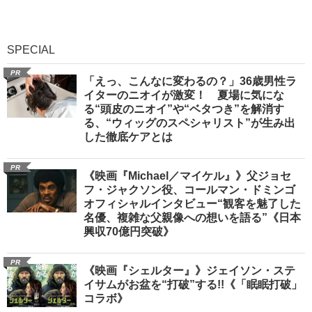
SPECIAL
PR
「えっ、こんなに変わるの？」36歳男性ラ
イターのニオイが激変！ 夏場に気にな
る“頭皮のニオイ”や“ベタつき”を解消す
る、“ウィッグのスペシャリスト”が生み出
した徹底ケアとは
PR
《映画『Michael／マイケル』》父ジョセ
フ・ジャクソン役、コールマン・ドミンゴ
オフィシャルインタビュー“観客を魅了した
名優、複雑な父親像への想いを語る”《日本
興収70億円突破》
PR
《映画『シェルター』》ジェイソン・ステ
イサムがお盆を“打破”する!!《「眠眠打破」
コラボ》