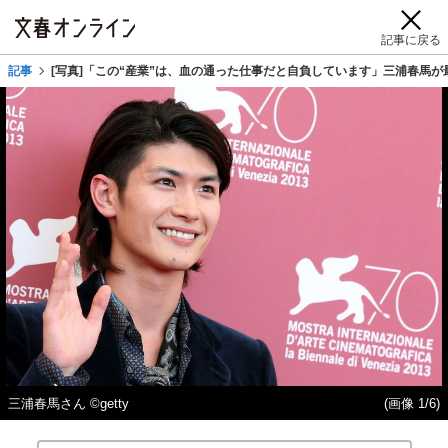
記事に戻る
記事
[写真]「この“産業”は、血の通った仕事だと自負しています」三浦春馬
三浦春馬さん ©getty
(画像 1/6)