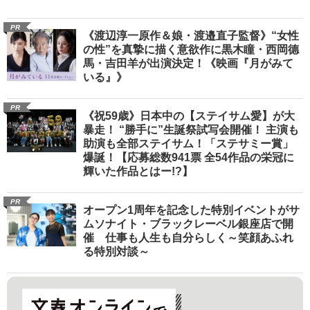
PR
《渡辺淳一原作＆娘・渡邉直子監督》“女性
の性”を真摯に描く意欲作に黒木瞳・西岡德
馬・吉田羊が出演決定！《映画『月がみて
いる』》
PR
《祝59歳》日本中の【ステイサム愛】が大
暴走！ “勝手に”生誕祭試写会開催！ 主演も
助演も全部ステイサム！「ステサミー賞」
爆誕！【応募総数941票 全54作品の栄冠に
輝いた作品とはー!?】
PR
オープン1周年を記念した特別イベントがサ
ムソナイト・ブラックレーベル銀座店で開
催 仕事も人生も自分らしく～笑顔あふれ
る特別対談～