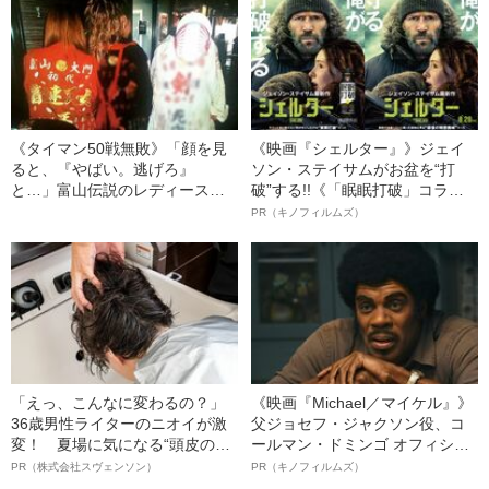
《タイマン50戦無敗》「顔を見
《映画『シェルター』》ジェイ
ると、『やばい。逃げろ』
ソン・ステイサムがお盆を“打
と…」富山伝説のレディース初
破”する!!《「眠眠打破」コラ
代総長（36）が語る、ギャルサ
ボ》
PR（キノフィルムズ）
ー制圧と朝までのバイク暴走
「えっ、こんなに変わるの？」
《映画『Michael／マイケル』》
36歳男性ライターのニオイが激
父ジョセフ・ジャクソン役、コ
変！ 夏場に気になる“頭皮のニ
ールマン・ドミンゴ オフィシャ
オイ”や“ベタつき”を解消す
ルインタビュー“観客を魅了した
PR（株式会社スヴェンソン）
PR（キノフィルムズ）
る、“ウィッグのスペシャリス
名優、複雑な父親像への想いを