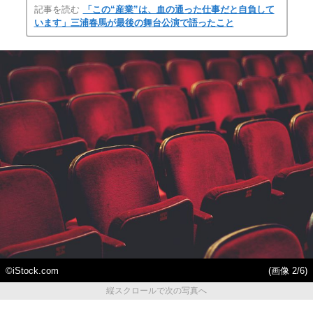
記事を読む
「この“産業”は、血の通った仕事だと自負して
います」三浦春馬が最後の舞台公演で語ったこと
©iStock.com
(画像 2/6)
縦スクロールで次の写真へ