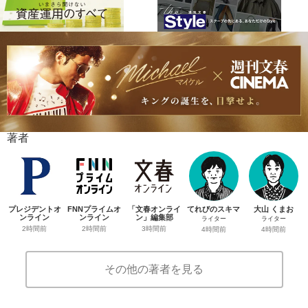
著者
プレジデントオ
FNNプライムオ
「文春オンライ
てれびのスキマ
大山 くまお
ンライン
ンライン
ン」編集部
ライター
ライター
2時間前
2時間前
3時間前
4時間前
4時間前
その他の著者を見る