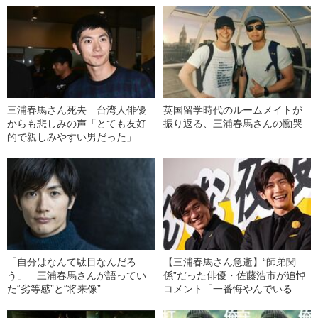
三浦春馬さん死去 台湾人俳優
英国留学時代のルームメイトが
からも悲しみの声「とても友好
振り返る、三浦春馬さんの慟哭
的で親しみやすい男だった」
「自分はなんて駄目なんだろ
【三浦春馬さん急逝】“師弟関
う」 三浦春馬さんが語ってい
係”だった俳優・佐藤浩市が追悼
た“劣等感”と“将来像”
コメント「一番悔やんでいるの
は春馬 お前自身の筈だ」