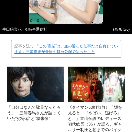
生田絵梨花 ©︎時事通信社
(画像 3/6)
記事を読む
「この“産業”は、血の通った仕事だと自負してい
ます」三浦春馬が最後の舞台公演で語ったこと
「自分はなんて駄目なんだろ
《タイマン50戦無敗》「顔を
う」 三浦春馬さんが語って
見ると、『やばい。逃げろ』
いた“劣等感”と“将来像”
と…」富山伝説のレディース
初代総長（36）が語る、ギャ
ルサー制圧と朝までのバイク