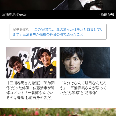
三浦春馬 ©getty
(画像 5/6)
記事を読む
「この“産業”は、血の通った仕事だと自負してい
ます」三浦春馬が最後の舞台公演で語ったこと
【三浦春馬さん急逝】“師弟関
「自分はなんて駄目なんだろ
係”だった俳優・佐藤浩市が追
う」 三浦春馬さんが語って
悼コメント「一番悔やんでい
いた“劣等感”と“将来像”
るのは春馬 お前自身の筈だ」