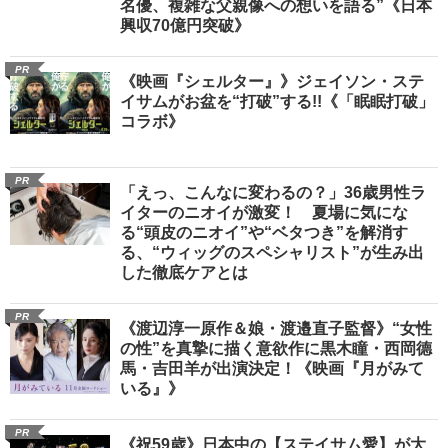
名優、複雑な父親像への想いを語る”《日本
興収70億円突破》
PR
《映画『シェルター』》ジェイソン・ステ
イサムがお盆を“打破”する!!《「眠眠打破」
コラボ》
PR
「えっ、こんなに変わるの？」36歳男性ラ
イターのニオイが激変！ 夏場に気にな
る“頭皮のニオイ”や“ベタつき”を解消す
る、“ウィッグのスペシャリスト”が生み出
した徹底ケアとは
PR
《渡辺淳一原作＆娘・渡邉直子監督》“女性
の性”を真摯に描く意欲作に黒木瞳・西岡德
馬・吉田羊が出演決定！《映画『月がみて
いる』》
PR
《祝59歳》日本中の【ステイサム愛】が大