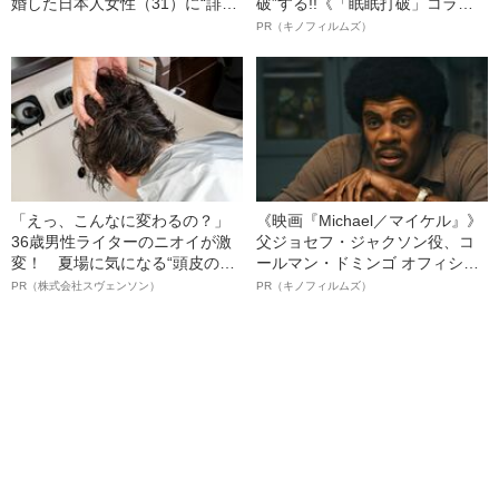
婚した日本人女性（31）に“誹謗
破”する!!《「眠眠打破」コラ
中傷”殺到…本人が語る、日本で
ボ》
PR（キノフィルムズ）
感じる“外国人差別”のリアル
「えっ、こんなに変わるの？」
《映画『Michael／マイケル』》
36歳男性ライターのニオイが激
父ジョセフ・ジャクソン役、コ
変！ 夏場に気になる“頭皮のニ
ールマン・ドミンゴ オフィシャ
オイ”や“ベタつき”を解消す
ルインタビュー“観客を魅了した
PR（株式会社スヴェンソン）
PR（キノフィルムズ）
る、“ウィッグのスペシャリス
名優、複雑な父親像への想いを
ト”が生み出した徹底ケアとは
語る”《日本興収70億円突破》