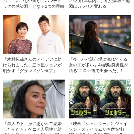
ル……いつも中国が「パンデミ
「今後1年以内に、航空業界の地
ックの感染源」となる2つの理由
図はガラリと変わる」
「木村拓哉さんのアイデアに助
「今、パパ活市場に流れてくる
けられました」三ツ星シェフが
女の子が多い」44歳独身男性が
明かす『グランメゾン東京』監
語る“コロナ禍で出会った、1回5
修秘話
万円の女子大生”
「黒人の下半身に惹かれて結婚
《映画『シェルター』》ジェイ
したんだろ」ケニア人男性と結
ソン・ステイサムがお盆を“打