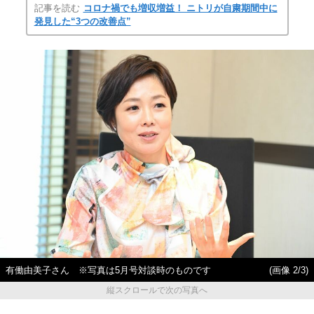
記事を読む
コロナ禍でも増収増益！ ニトリが自粛期間中に
発見した“3つの改善点”
有働由美子さん ※写真は5月号対談時のものです
(画像 2/3)
縦スクロールで次の写真へ