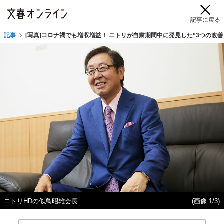
記事に戻る
記事
[写真]コロナ禍でも増収増益！ ニトリが自粛期間中に発見した“3つの改善
ニトリHDの似鳥昭雄会長
(画像 1/3)