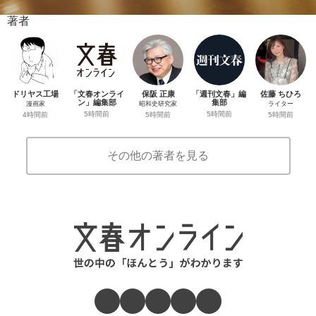
著者
ドリヤス工場
「文春オンライ
保阪 正康
「週刊文春」編
佐藤 ちひろ
ン」編集部
集部
漫画家
昭和史研究家
ライター
5時間前
5時間前
4時間前
5時間前
5時間前
その他の著者を見る