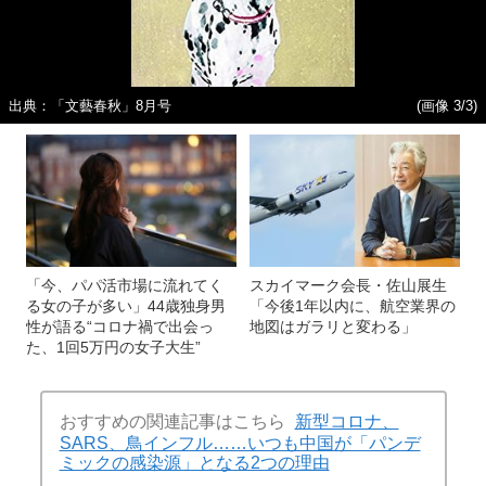
出典：「文藝春秋」8月号
(画像 3/3)
「今、パパ活市場に流れてく
スカイマーク会長・佐山展生
る女の子が多い」44歳独身男
「今後1年以内に、航空業界の
性が語る“コロナ禍で出会っ
地図はガラリと変わる」
た、1回5万円の女子大生”
おすすめの関連記事はこちら
新型コロナ、
SARS、鳥インフル……いつも中国が「パンデ
ミックの感染源」となる2つの理由