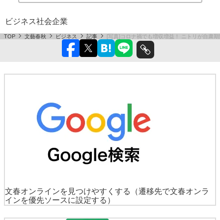
ビジネス
社会
企業
TOP
文藝春秋
ビジネス
記事
[写真]コロナ禍でも増収増益！ ニトリが自粛期
文春オンラインを見つけやすくする
（遷移先で文春オンラ
インを優先ソースに設定する）