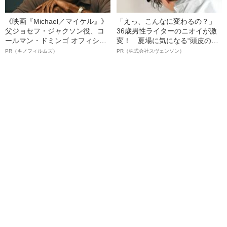
《映画『Michael／マイケル』》
「えっ、こんなに変わるの？」
父ジョセフ・ジャクソン役、コ
36歳男性ライターのニオイが激
ールマン・ドミンゴ オフィシャ
変！ 夏場に気になる“頭皮のニ
ルインタビュー“観客を魅了した
オイ”や“ベタつき”を解消す
PR（キノフィルムズ）
PR（株式会社スヴェンソン）
名優、複雑な父親像への想いを
る、“ウィッグのスペシャリス
語る”《日本興収70億円突破》
ト”が生み出した徹底ケアとは