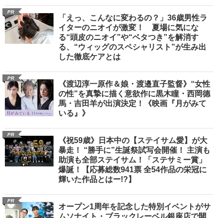
PR
「えっ、こんなに変わるの？」36歳男性ラ
イターのニオイが激変！ 夏場に気にな
る“頭皮のニオイ”や“ベタつき”を解消す
る、“ウィッグのスペシャリスト”が生み出
した徹底ケアとは
PR
《渡辺淳一原作＆娘・渡邉直子監督》“女性
の性”を真摯に描く意欲作に黒木瞳・西岡德
馬・吉田羊が出演決定！《映画『月がみて
いる』》
PR
《祝59歳》日本中の【ステイサム愛】が大
暴走！ “勝手に”生誕祭試写会開催！ 主演も
助演も全部ステイサム！「ステサミー賞」
爆誕！【応募総数941票 全54作品の栄冠に
輝いた作品とはー!?】
PR
オープン1周年を記念した特別イベントがサ
ムソナイト・ブラックレーベル銀座店で開