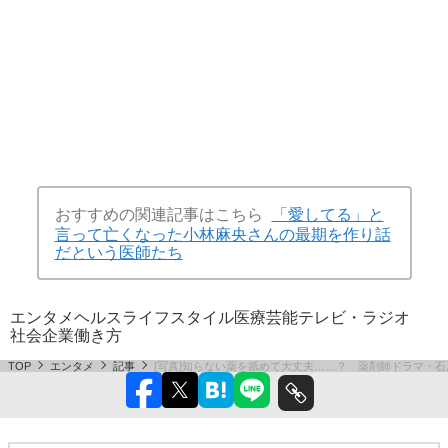
おすすめの関連記事はこちら
「愛してる」と
言って亡くなった小林麻央さんの最期を作り話
だという医師たち
エンタメ
ヘルス
ライフスタイル
医療
芸能
テレビ・ラジオ
社会
企業
働き方
TOP
エンタメ
記事
[写真]知らない薬を舐めて大丈夫……？ 薬剤師ドラマ・石