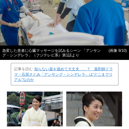
急変した患者に心臓マッサージを試みるシーン 「アンサン
(画像 9/10)
グ・シンデレラ」（フジテレビ系）第1話より
記事を読む
知らない薬を舐めて大丈夫……？ 薬剤師ドラ
マ・石原さとみ「アンサング・シンデレラ」は“どこまでリ
アル”なのか