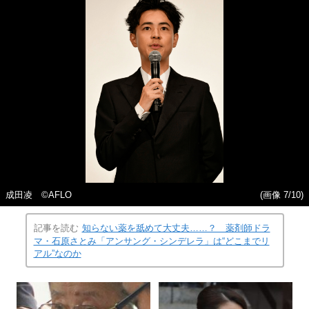
成田凌 ©AFLO
(画像 7/10)
記事を読む
知らない薬を舐めて大丈夫……？ 薬剤師ドラ
マ・石原さとみ「アンサング・シンデレラ」は“どこまでリ
アル”なのか