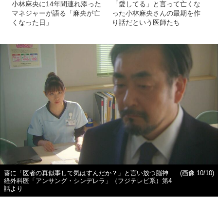
小林麻央に14年間連れ添った
「愛してる」と言って亡くな
マネジャーが語る「麻央が亡
った小林麻央さんの最期を作
くなった日」
り話だという医師たち
葵に「医者の真似事して気はすんだか？」と言い放つ脳神
(画像 10/10)
経外科医「アンサング・シンデレラ」（フジテレビ系）第4
話より