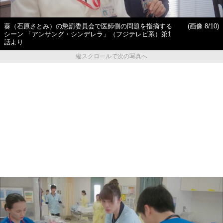
葵（石原さとみ）の懲罰委員会で医師側の問題を指摘する
(画像 8/10)
シーン 「アンサング・シンデレラ」（フジテレビ系）第1
話より
縦スクロールで次の写真へ