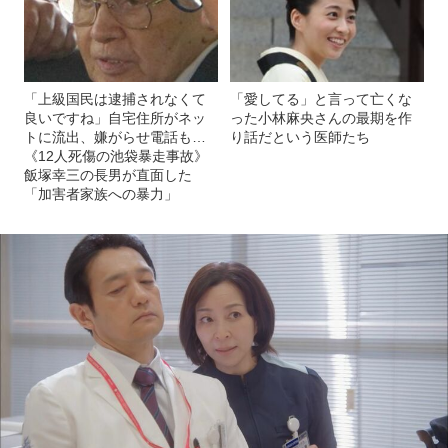
「上級国民は逮捕されなくて
「愛してる」と言って亡くな
良いですね」自宅住所がネッ
った小林麻央さんの最期を作
トに流出、嫌がらせ電話も…
り話だという医師たち
《12人死傷の池袋暴走事故》
飯塚幸三の長男が直面した
「加害者家族への暴力」