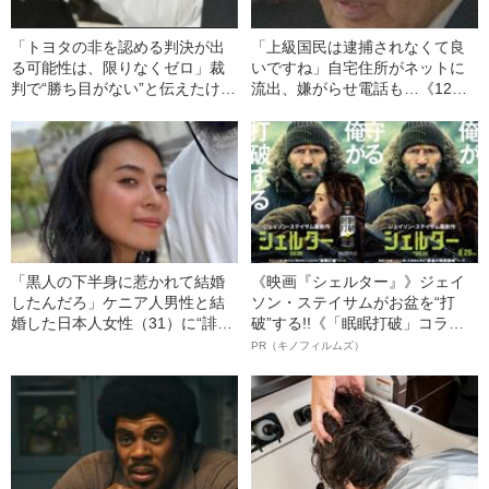
「トヨタの非を認める判決が出
「上級国民は逮捕されなくて良
る可能性は、限りなくゼロ」裁
いですね」自宅住所がネットに
判で“勝ち目がない”と伝えたけれ
流出、嫌がらせ電話も…《12人
ど…《池袋暴走事故》父・飯塚
死傷の池袋暴走事故》飯塚幸三
幸三を説得できなかった「長男
の長男が直面した「加害者家族
の葛藤」
への暴力」
「黒人の下半身に惹かれて結婚
《映画『シェルター』》ジェイ
したんだろ」ケニア人男性と結
ソン・ステイサムがお盆を“打
婚した日本人女性（31）に“誹謗
破”する!!《「眠眠打破」コラ
中傷”殺到…本人が語る、日本で
ボ》
PR（キノフィルムズ）
感じる“外国人差別”のリアル