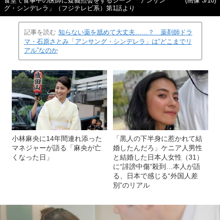
食堂で食事中の医師に疑義照会をするシーン 「アンサン
(画像 3/10)
グ・シンデレラ」（フジテレビ系）第1話より
記事を読む
知らない薬を舐めて大丈夫……？ 薬剤師ドラ
マ・石原さとみ「アンサング・シンデレラ」は“どこまでリ
アル”なのか
小林麻央に14年間連れ添った
「黒人の下半身に惹かれて結
マネジャーが語る「麻央が亡
婚したんだろ」ケニア人男性
くなった日」
と結婚した日本人女性（31）
に“誹謗中傷”殺到…本人が語
る、日本で感じる“外国人差
別”のリアル