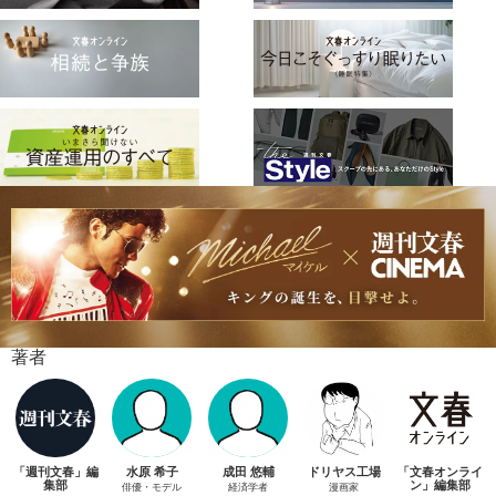
著者
「週刊文春」編
水原 希子
成田 悠輔
ドリヤス工場
「文春オンライ
集部
ン」編集部
俳優・モデル
経済学者
漫画家