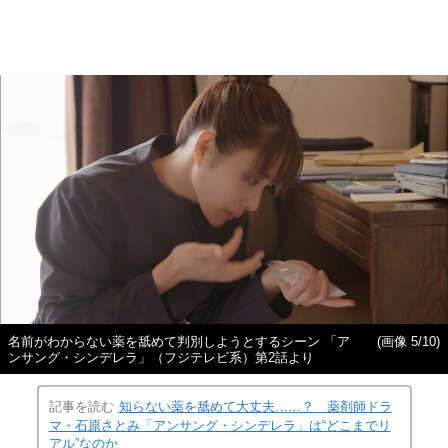
名前がわからない薬を舐めて判別しようとするシーン 「ア
(画像 5/10)
ンサング・シンデレラ」（フジテレビ系）第2話より
記事を読む
知らない薬を舐めて大丈夫……？ 薬剤師ドラ
マ・石原さとみ「アンサング・シンデレラ」は“どこまでリ
アル”なのか