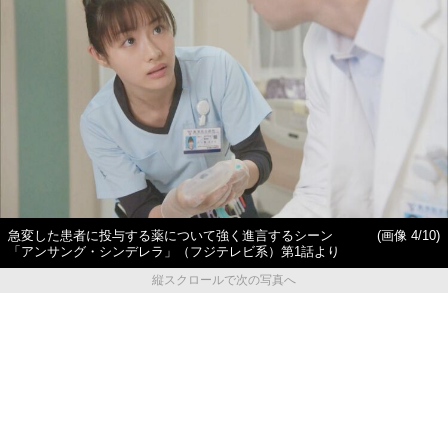
急変した患者に投与する薬について強く進言するシーン
(画像 4/10)
「アンサング・シンデレラ」（フジテレビ系）第1話より
縦スクロールで次の写真へ