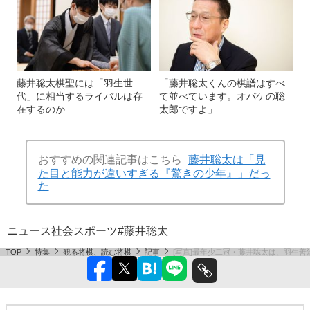
藤井聡太棋聖には「羽生世
「藤井聡太くんの棋譜はすべ
代」に相当するライバルは存
て並べています。オバケの聡
在するのか
太郎ですよ」
おすすめの関連記事はこちら
藤井聡太は「見
た目と能力が違いすぎる『驚きの少年』」だっ
た
ニュース
社会
スポーツ
#藤井聡太
TOP
特集
観る将棋、読む将棋
記事
[写真]最年少二冠・藤井聡太は、羽生