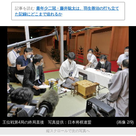
記事を読む
最年少二冠・藤井聡太は、羽生善治の打ち立て
た記録にどこまで迫れるか
王位戦第4局の終局直後 写真提供：日本将棋連盟
(画像 2/9)
縦スクロールで次の写真へ