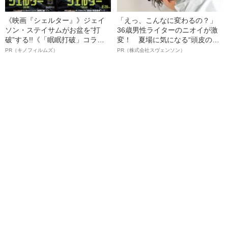
《映画『シェルター』》ジェイ
「えっ、こんなに変わるの？」
ソン・ステイサムがお盆を“打
36歳男性ライターのニオイが激
破”する!!《「眠眠打破」コラ
変！ 夏場に気になる“頭皮のニ
ボ》
オイ”や“ベタつき”を解消す
PR（キノフィルムズ）
PR（株式会社スヴェンソン）
る、“ウィッグのスペシャリス
ト”が生み出した徹底ケアとは