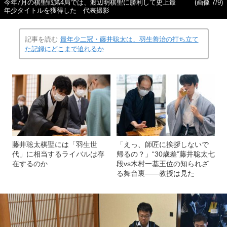
今年7月の棋聖戦第4局では、渡辺明棋聖に勝利して史上最
(画像 7/9)
年少タイトルを獲得した 代表撮影
記事を読む
最年少二冠・藤井聡太は、羽生善治の打ち立て
た記録にどこまで迫れるか
藤井聡太棋聖には「羽生世
「えっ、師匠に挨拶しないで
代」に相当するライバルは存
帰るの？」“30歳差”藤井聡太七
在するのか
段vs木村一基王位の知られざ
る舞台裏――教授は見た