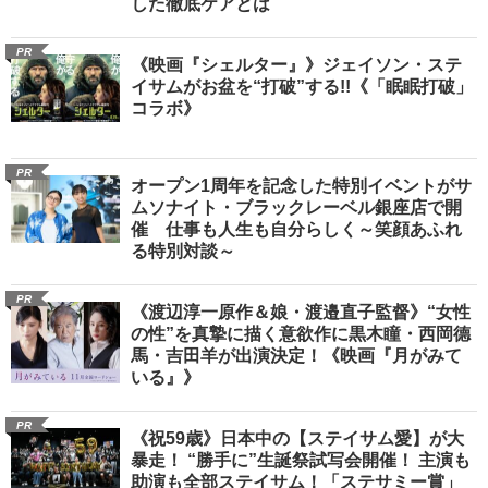
した徹底ケアとは
PR
《映画『シェルター』》ジェイソン・ステ
イサムがお盆を“打破”する!!《「眠眠打破」
コラボ》
PR
オープン1周年を記念した特別イベントがサ
ムソナイト・ブラックレーベル銀座店で開
催 仕事も人生も自分らしく～笑顔あふれ
る特別対談～
PR
《渡辺淳一原作＆娘・渡邉直子監督》“女性
の性”を真摯に描く意欲作に黒木瞳・西岡德
馬・吉田羊が出演決定！《映画『月がみて
いる』》
PR
《祝59歳》日本中の【ステイサム愛】が大
暴走！ “勝手に”生誕祭試写会開催！ 主演も
助演も全部ステイサム！「ステサミー賞」