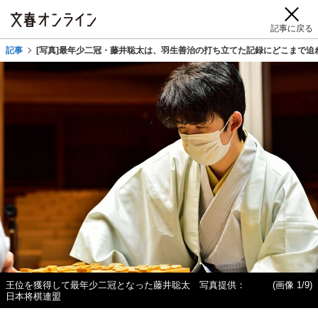
記事に戻る
記事
[写真]最年少二冠・藤井聡太は、羽生善治の打ち立てた記録にどこまで迫
王位を獲得して最年少二冠となった藤井聡太 写真提供：
(画像 1/9)
日本将棋連盟