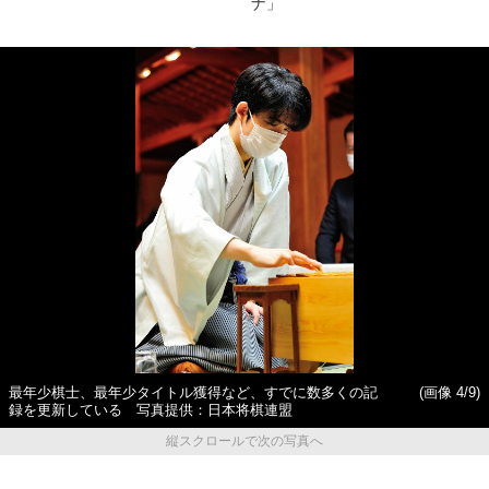
ナ」
最年少棋士、最年少タイトル獲得など、すでに数多くの記
(画像 4/9)
録を更新している 写真提供：日本将棋連盟
縦スクロールで次の写真へ