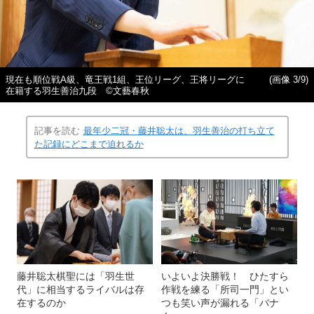
現在も順位戦A級、竜王戦1組、王位リーグ、王将リーグに
(画像 3/9)
在籍する羽生善治九段 ©文藝春秋
記事を読む
最年少二冠・藤井聡太は、羽生善治の打ち立て
た記録にどこまで迫れるか
藤井聡太棋聖には「羽生世
いよいよ決勝戦！ ひたすら
代」に相当するライバルは存
作戦を練る「所司一門」とい
在するのか
つも笑い声が漏れる「バナ