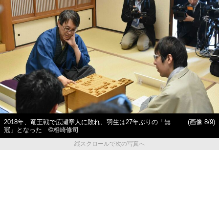
2018年、竜王戦で広瀬章人に敗れ、羽生は27年ぶりの「無
(画像 8/9)
冠」となった ©相崎修司
縦スクロールで次の写真へ