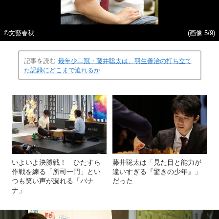
©文藝春秋
(画像 5/9)
記事を読む
最年少二冠・藤井聡太は、羽生善治の打ち立て
た記録にどこまで迫れるか
いよいよ決勝戦！ ひたすら
藤井聡太は「見た目と能力が
作戦を練る「所司一門」とい
違いすぎる『驚きの少年』」
つも笑い声が漏れる「バナ
だった
ナ」