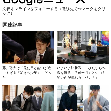
文春オンラインをフォローする
（遷移先で☆マークをクリ
ック）
関連記事
藤井聡太は「見た目と能力が違
いよいよ決勝戦！ ひたすら作
いすぎる『驚きの少年』」だっ
戦を練る「所司一門」といつも
た
笑い声が漏れる「バナナ」