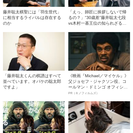
藤井聡太棋聖には「羽生世代」
「えっ、師匠に挨拶しないで帰
に相当するライバルは存在する
るの？」“30歳差”藤井聡太七段
のか
vs木村一基王位の知られざる舞
台裏――教授は見た
「藤井聡太くんの棋譜はすべて
《映画『Michael／マイケル』》
並べています。オバケの聡太郎
父ジョセフ・ジャクソン役、コ
ですよ」
ールマン・ドミンゴ オフィシャ
ルインタビュー“観客を魅了した
PR（キノフィルムズ）
名優、複雑な父親像への想いを
語る”《日本興収70億円突破》