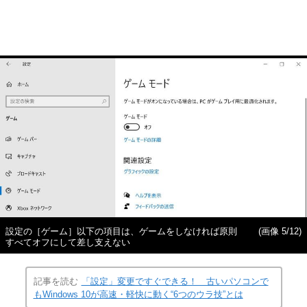
設定の［ゲーム］以下の項目は、ゲームをしなければ原則
(画像 5/12)
すべてオフにして差し支えない
記事を読む
「設定」変更ですぐできる！ 古いパソコンで
もWindows 10が高速・軽快に動く“6つのウラ技”とは