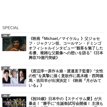
SPECIAL
PR
《映画『Michael／マイケル』》父ジョセ
フ・ジャクソン役、コールマン・ドミンゴ
オフィシャルインタビュー“観客を魅了した
名優、複雑な父親像への想いを語る”《日本
興収70億円突破》
PR
《渡辺淳一原作＆娘・渡邉直子監督》“女性
の性”を真摯に描く意欲作に黒木瞳・西岡德
馬・吉田羊が出演決定！《映画『月がみて
いる』》
PR
《祝59歳》日本中の【ステイサム愛】が大
暴走！ “勝手に”生誕祭試写会開催！ 主演も