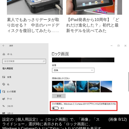
素人でもあっさりデータが取
【iPad発表から10周年】「ど
り出せる？ 中古のハードデ
れだけ進化した？」初代と最
ィスクを復旧してみたら……
新モデルを比べてみた
設定の［個人用設定］→［ロック画面］で、「画像」「ス
(画像 8/12)
ライドショー」選択時に表示される「ロック画面に、
WindowsとCortanaのトリビアやヒントなどの情報を表示す