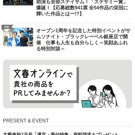
助演も全部ステイサム！「ステサミー賞」
爆誕！【応募総数941票 全54作品の栄冠に
輝いた作品とはー!?】
PR
オープン1周年を記念した特別イベントがサ
ムソナイト・ブラックレーベル銀座店で開
催 仕事も人生も自分らしく～笑顔あふれ
る特別対談～
PRESENT & EVENT
文藝春秋7月号「遺言・寄付特集」資料請求＆プレゼント