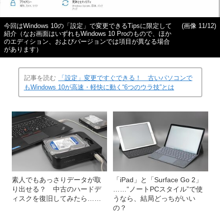
今回はWindows 10の「設定」で変更できるTipsに限定して
(画像 11/12)
紹介（なお画面はいずれもWindows 10 Proのもので、ほか
のエディション、およびバージョンでは項目が異なる場合
があります）
記事を読む
「設定」変更ですぐできる！ 古いパソコンで
もWindows 10が高速・軽快に動く“6つのウラ技”とは
素人でもあっさりデータが取
「iPad」と「Surface Go 2」
り出せる？ 中古のハードデ
……“ノートPCスタイル”で使
ィスクを復旧してみたら……
うなら、結局どっちがいい
の？