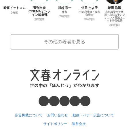
時事ドットコム
週刊文春
川越 宗一
信田 さよ子
鎌田 浩毅
CINEMAオンラ
作家
公認心理師・臨床
京都大学名誉教
5分前
イン編集部
心理士
授・京都大学レジ
2時間前
リエンス実践ユニ
3時間前
2時間前
ット特任教授
3時間前
その他の著者を見る
広告掲載について
お問い合わせ
動画・バナー広告について
サイトポリシー
運営会社