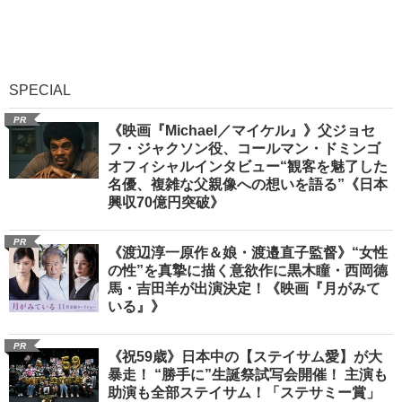
SPECIAL
PR
《映画『Michael／マイケル』》父ジョセ
フ・ジャクソン役、コールマン・ドミンゴ
オフィシャルインタビュー“観客を魅了した
名優、複雑な父親像への想いを語る”《日本
興収70億円突破》
PR
《渡辺淳一原作＆娘・渡邉直子監督》“女性
の性”を真摯に描く意欲作に黒木瞳・西岡德
馬・吉田羊が出演決定！《映画『月がみて
いる』》
PR
《祝59歳》日本中の【ステイサム愛】が大
暴走！ “勝手に”生誕祭試写会開催！ 主演も
助演も全部ステイサム！「ステサミー賞」