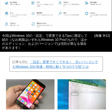
今回はWindows 10の「設定」で変更できるTipsに限定して
(画像 9/12)
紹介（なお画面はいずれもWindows 10 Proのもので、ほか
のエディション、およびバージョンでは項目が異なる場合
があります）
記事を読む
「設定」変更ですぐできる！ 古いパソコンで
もWindows 10が高速・軽快に動く“6つのウラ技”とは