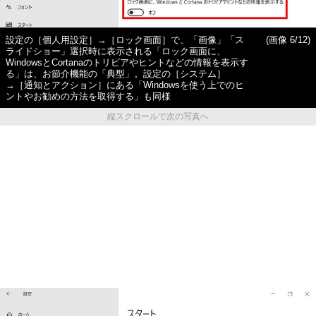
設定の［個人用設定］→［ロック画面］で、「画像」「ス
(画像 6/12)
ライドショー」選択時に表示される「ロック画面に、
WindowsとCortanaのトリビアやヒントなどの情報を表示す
る」は、お節介機能の「典型」。設定の［システム］
→［通知とアクション］にある「Windowsを使う上でのヒ
ントやお勧めの方法を取得する」も同様
縦スクロールで次の写真へ