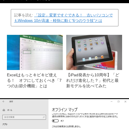
記事を読む
「設定」変更ですぐできる！ 古いパソコンで
もWindows 10が高速・軽快に動く“6つのウラ技”とは
Excelはもっとキビキビ使え
【iPad発表から10周年】「ど
る！ オフにしておくべき「7
れだけ進化した？」初代と最
つのお節介機能」とは
新モデルを比べてみた