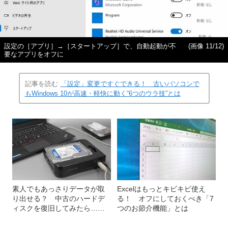
設定の［アプリ］→［スタートアップ］で、自動起動が不
(画像 11/12)
要なアプリをオフに
記事を読む
「設定」変更ですぐできる！ 古いパソコンで
もWindows 10が高速・軽快に動く“6つのウラ技”とは
素人でもあっさりデータが取
Excelはもっとキビキビ使え
り出せる？ 中古のハードデ
る！ オフにしておくべき「7
ィスクを復旧してみたら……
つのお節介機能」とは