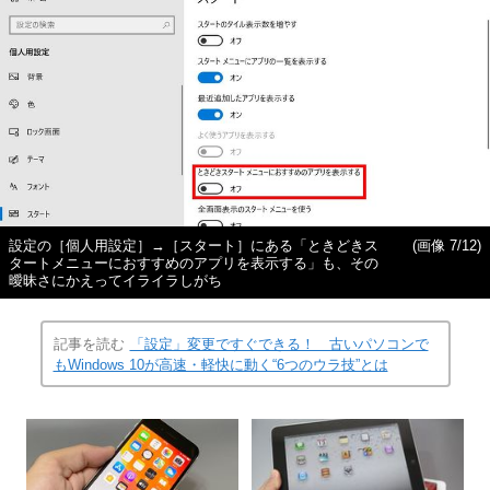
設定の［個人用設定］→［スタート］にある「ときどきス
(画像 7/12)
タートメニューにおすすめのアプリを表示する」も、その
曖昧さにかえってイライラしがち
記事を読む
「設定」変更ですぐできる！ 古いパソコンで
もWindows 10が高速・軽快に動く“6つのウラ技”とは