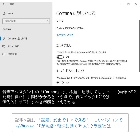
音声アシスタントの「Cortana」は、不意に起動してしまっ
(画像 5/12)
た時に停止に手間がかかるという点で、低スペックPCでは
優先的にオフにすべき機能といえるかも
記事を読む
「設定」変更ですぐできる！ 古いパソコンで
もWindows 10が高速・軽快に動く“6つのウラ技”とは