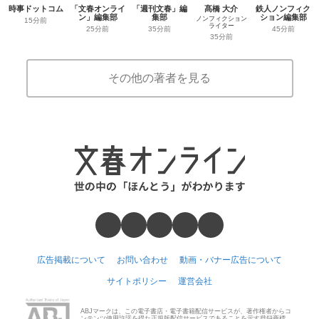
時事ドットコム
「文春オンライ
「週刊文春」編
髙橋 大介
鉄人ノンフィク
ン」編集部
集部
ション編集部
ノンフィクション
15分前
ライター
25分前
35分前
45分前
35分前
その他の著者を見る
広告掲載について
お問い合わせ
動画・バナー広告について
サイトポリシー
運営会社
ABJマークは、この電子書店・電子書籍配信サービスが、著作権者からコ
ンテンツ使用許諾を得た正規版配信サービスであることを示す登録商標