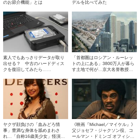
のお節介機能」とは
デルを比べてみた
素人でもあっさりデータが取り
「首都圏はロシアン・ルーレッ
出せる？ 中古のハードディス
トの上にある」3800万人が暮ら
クを復旧してみたら……
す土地で何が…京大名誉教授が
解説する「首都直下地震」のメ
カニズム
ヤクザ顔負けの「血みどろ情
《映画『Michael／マイケル』》
事」豊満な身体を舐めまわさ
父ジョセフ・ジャクソン役、コ
れ…「自称16歳美少女」怪演
ールマン・ドミンゴ オフィシャ