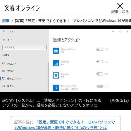
記事に戻る
記事
[写真]「設定」変更ですぐできる！ 古いパソコンでもWindows 10が
設定の［システム］→［通知とアクション］の下段にある
(画像 1/12)
アプリの一覧から、通知を必要としないアプリをオフに
記事を読む
「設定」変更ですぐできる！ 古いパソコンで
もWindows 10が高速・軽快に動く“6つのウラ技”とは