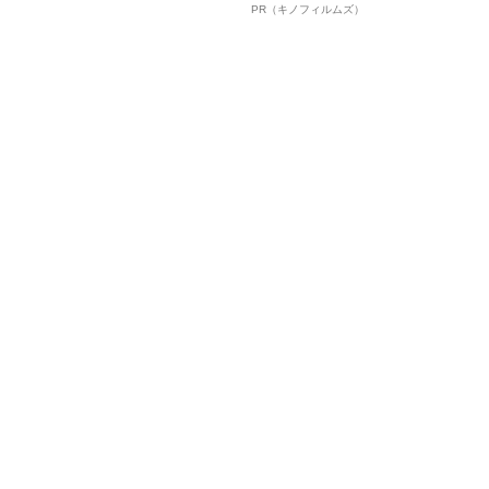
中、かたせ梨乃（69）の美しす
ルインタビュー“観客を魅了した
PR（キノフィルムズ）
ぎる“熟れ方”
名優、複雑な父親像への想いを
語る”《日本興収70億円突破》