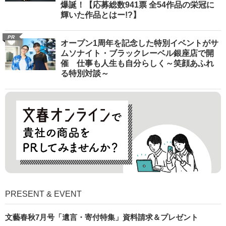
爆誕！【応募総数941票 全54作品の栄冠に
輝いた作品とはー!?】
PR
オープン1周年を記念した特別イベントがサ
ムソナイト・ブラックレーベル銀座店で開
催 仕事も人生も自分らしく～笑顔あふれ
る特別対談～
PRESENT & EVENT
文藝春秋7月号「遺言・寄付特集」資料請求＆プレゼント