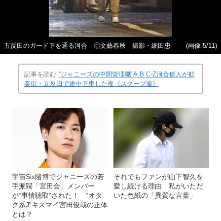
五反田のガード下を通る河合 Ⓒ文藝春秋 撮影・細田忠
(画像 5/11)
記事を読む
“ジャニーズの中間管理職”A.B.C-Z河合郁人が歓
楽街・五反田で途中下車した夜《スクープ撮》
宇宙Six賭博でジャニーズの若
それでもファンが山下智久を
手派閥「宮田会」メンバー
愛し続ける理由 私がいただ
が“事情聴取”された！ “オタ
いた色紙の「異質な言葉」
ク系J”キスマイ宮田俊哉の正体
とは？