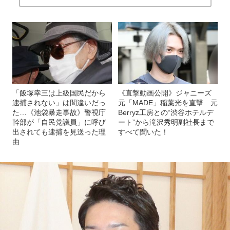
「飯塚幸三は上級国民だから
《直撃動画公開》ジャニーズ
逮捕されない」は間違いだっ
元「MADE」稲葉光を直撃 元
た…《池袋暴走事故》警視庁
Berryz工房との“渋谷ホテルデ
幹部が「自民党議員」に呼び
ート”から滝沢秀明副社長まで
出されても逮捕を見送った理
すべて聞いた！
由