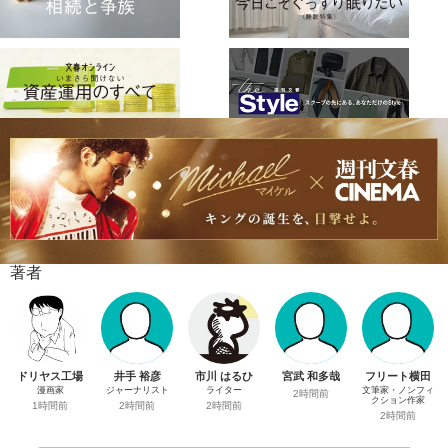
著者
ドリヤス工場
井手 裕彦
市川 はるひ
宮武 和多哉
フリート横田
漫画家
ジャーナリスト
ライター
文筆家・ノンフィ
2時間前
クション作家
1時間前
2時間前
2時間前
2時間前