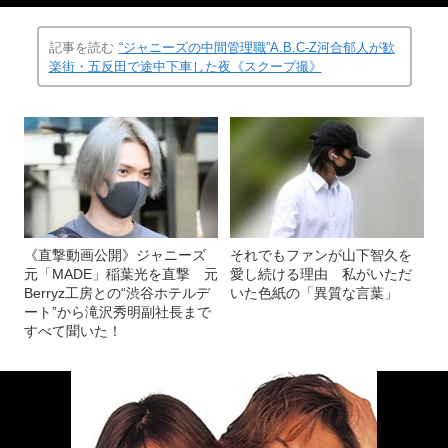
記事を読む
“ジャニーズの中間管理職”A.B.C-Z河合郁人が歓
楽街・五反田で途中下車した夜《スクープ撮》
《直撃動画公開》ジャニーズ
それでもファンが山下智久を
元「MADE」稲葉光を直撃 元
愛し続ける理由 私がいただ
Berryz工房との“渋谷ホテルデ
いた色紙の「異質な言葉」
ート”から滝沢秀明副社長まで
すべて聞いた！