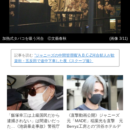
加熱式タバコを吸う河合 Ⓒ文藝春秋
(画像 3/11)
記事を読む
“ジャニーズの中間管理職”A.B.C-Z河合郁人が歓
楽街・五反田で途中下車した夜《スクープ撮》
「飯塚幸三は上級国民だから
《直撃動画公開》ジャニーズ
逮捕されない」は間違いだっ
元「MADE」稲葉光を直撃 元
た…《池袋暴走事故》警視庁
Berryz工房との“渋谷ホテルデ