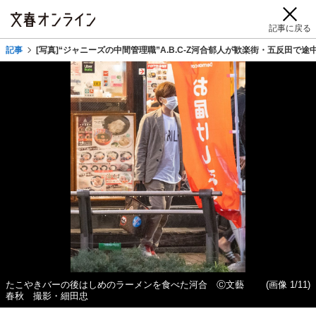
記事に戻る
記事
[写真]“ジャニーズの中間管理職”A.B.C-Z河合郁人が歓楽街・五反田で
たこやきバーの後はしめのラーメンを食べた河合 Ⓒ文藝
(画像 1/11)
春秋 撮影・細田忠