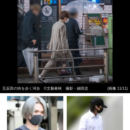
五反田の街を歩く河合 ©文藝春秋 撮影・細田忠
(画像 11/11)