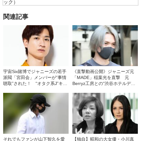
ック）
関連記事
宇宙Six賭博でジャニーズの若手
《直撃動画公開》ジャニーズ元
派閥「宮田会」メンバーが“事情
「MADE」稲葉光を直撃 元
聴取”された！ “オタク系J”キス
Berryz工房との“渋谷ホテルデー
マイ宮田俊哉の正体とは？
ト”から滝沢秀明副社長まですべ
て聞いた！
それでもファンが山下智久を愛
【独自】昭和の大女優・小川真