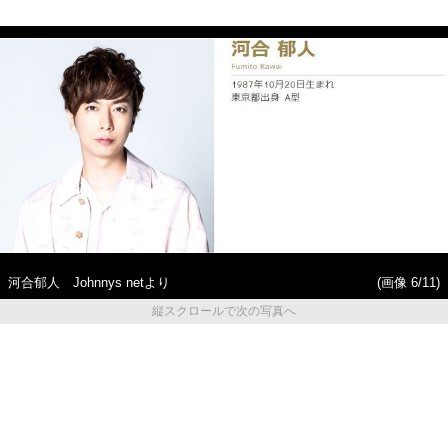
河合郁人 Johnnys netより
(画像 6/11)
縦スクロールで次の写真へ