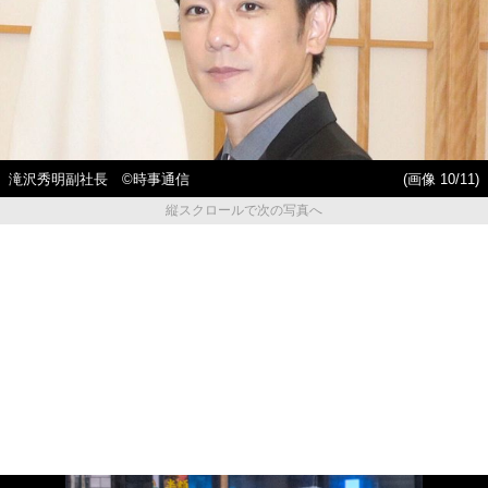
滝沢秀明副社長 ©時事通信
(画像 10/11)
縦スクロールで次の写真へ