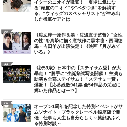
イターのニオイが激変！ 夏場に気にな
る“頭皮のニオイ”や“ベタつき”を解消す
る、“ウィッグのスペシャリスト”が生み出
した徹底ケアとは
PR
《渡辺淳一原作＆娘・渡邉直子監督》“女性
の性”を真摯に描く意欲作に黒木瞳・西岡德
馬・吉田羊が出演決定！《映画『月がみて
いる』》
PR
《祝59歳》日本中の【ステイサム愛】が大
暴走！ “勝手に”生誕祭試写会開催！ 主演も
助演も全部ステイサム！「ステサミー賞」
爆誕！【応募総数941票 全54作品の栄冠に
輝いた作品とはー!?】
PR
オープン1周年を記念した特別イベントがサ
ムソナイト・ブラックレーベル銀座店で開
催 仕事も人生も自分らしく～笑顔あふれ
る特別対談～