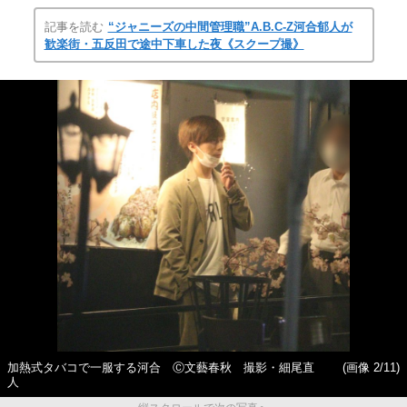
記事を読む
“ジャニーズの中間管理職”A.B.C-Z河合郁人が
歓楽街・五反田で途中下車した夜《スクープ撮》
加熱式タバコで一服する河合 Ⓒ文藝春秋 撮影・細尾直
(画像 2/11)
人