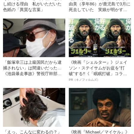
し続ける理由 私がいただいた
由美（享年86）が鹿児島で3月に
色紙の「異質な言葉」
死去していた 実娘が明かす
「毒母」の素顔と空白の晩年
「飯塚幸三は上級国民だから逮
《映画『シェルター』》ジェイ
捕されない」は間違いだった…
ソン・ステイサムがお盆を“打
《池袋暴走事故》警視庁幹部が
破”する!!《「眠眠打破」コラ
「自民党議員」に呼び出されて
ボ》
PR（キノフィルムズ）
も逮捕を見送った理由
「えっ、こんなに変わるの？」
《映画『Michael／マイケル』》