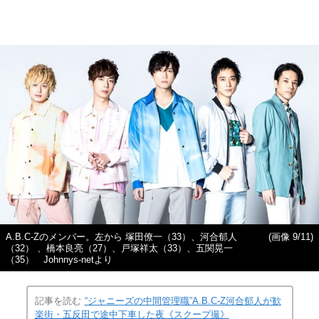
A.B.C-Zのメンバー。左から 塚田僚一（33）、河合郁人
(画像 9/11)
（32） 、橋本良亮（27）、戸塚祥太（33）、五関晃一
（35） Johnnys-netより
記事を読む
“ジャニーズの中間管理職”A.B.C-Z河合郁人が歓
楽街・五反田で途中下車した夜《スクープ撮》