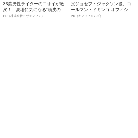
36歳男性ライターのニオイが激
父ジョセフ・ジャクソン役、コ
変！ 夏場に気になる“頭皮のニ
ールマン・ドミンゴ オフィシャ
オイ”や“ベタつき”を解消す
ルインタビュー“観客を魅了した
PR（株式会社スヴェンソン）
PR（キノフィルムズ）
る、“ウィッグのスペシャリス
名優、複雑な父親像への想いを
ト”が生み出した徹底ケアとは
語る”《日本興収70億円突破》