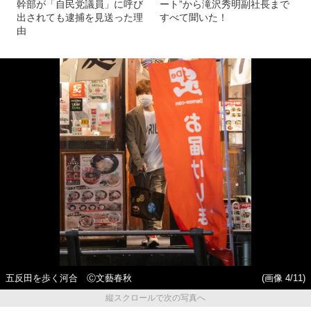
幹部が「自民党議員」に呼び
ート”から滝沢秀明副社長まで
出されても逮捕を見送った理
すべて聞いた！
由
五反田を歩く河合 Ⓒ文藝春秋
(画像 4/11)
縦スクロールで次の写真へ