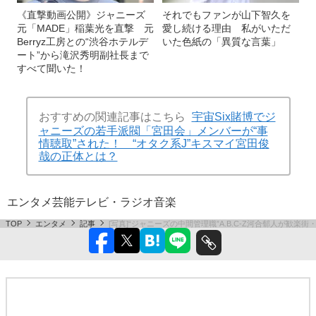
《直撃動画公開》ジャニーズ
それでもファンが山下智久を
元「MADE」稲葉光を直撃 元
愛し続ける理由 私がいただ
Berryz工房との“渋谷ホテルデ
いた色紙の「異質な言葉」
ート”から滝沢秀明副社長まで
すべて聞いた！
おすすめの関連記事はこちら
宇宙Six賭博でジ
ャニーズの若手派閥「宮田会」メンバーが“事
情聴取”された！ “オタク系J”キスマイ宮田俊
哉の正体とは？
エンタメ
芸能
テレビ・ラジオ
音楽
TOP
エンタメ
記事
[写真]“ジャニーズの中間管理職”A.B.C-Z河合郁人が歓