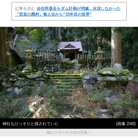
記事を読む
全住民退去もダム計画が消滅…水没しなかった
「悲哀の廃村」無人化から“35年目の世界”
神社もひっそりと残されていた
(画像 2/40)
縦スクロールで次の写真へ