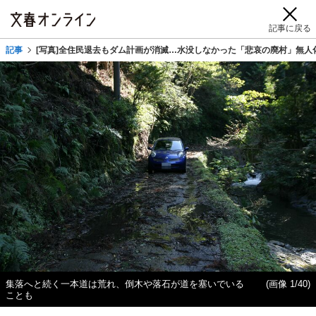
記事に戻る
記事
[写真]全住民退去もダム計画が消滅…水没しなかった「悲哀の廃村」無人化
集落へと続く一本道は荒れ、倒木や落石が道を塞いでいる
(画像 1/40)
ことも