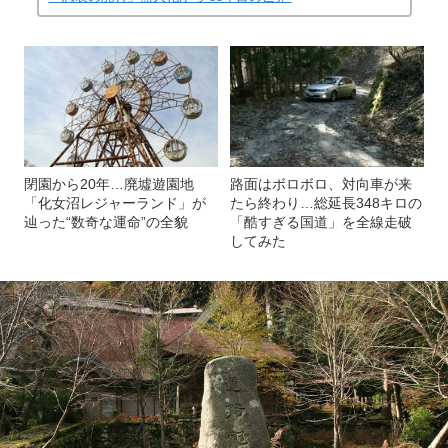
閉園から20年…廃墟遊園地
路面はボロボロ、対向車が来
「化女沼レジャーランド」が
たら終わり…総延長348キロの
辿った“数奇な運命”の全貌
「酷すぎる国道」を全線走破
してみた