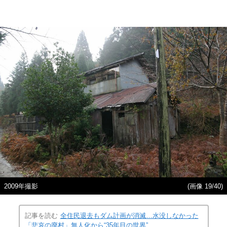
2009年撮影
(画像 19/40)
記事を読む
全住民退去もダム計画が消滅…水没しなかった
「悲哀の廃村」無人化から“35年目の世界”