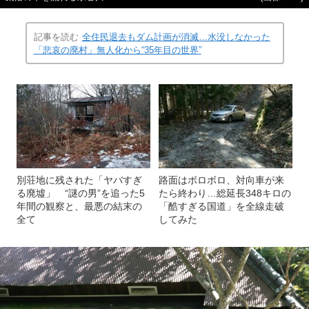
記事を読む
全住民退去もダム計画が消滅…水没しなかった
「悲哀の廃村」無人化から“35年目の世界”
別荘地に残された「ヤバすぎ
路面はボロボロ、対向車が来
る廃墟」 “謎の男”を追った5
たら終わり…総延長348キロの
年間の観察と、最悪の結末の
「酷すぎる国道」を全線走破
全て
してみた