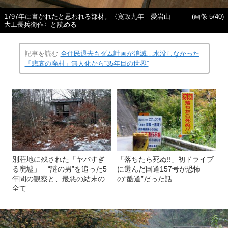
1797年に書かれたと思われる部材。〈寛政九年 愛岩山
(画像 5/40)
大工長兵衛作〉と読める
記事を読む
全住民退去もダム計画が消滅…水没しなかった
「悲哀の廃村」無人化から“35年目の世界”
別荘地に残された「ヤバすぎ
「落ちたら死ぬ!!」初ドライブ
る廃墟」 “謎の男”を追った5
に選んだ国道157号が恐怖
年間の観察と、最悪の結末の
の“酷道”だった話
全て