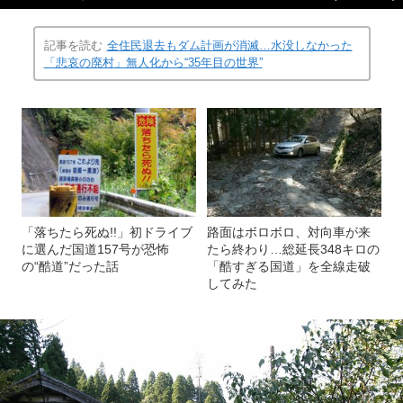
記事を読む
全住民退去もダム計画が消滅…水没しなかった
「悲哀の廃村」無人化から“35年目の世界”
「落ちたら死ぬ!!」初ドライブ
路面はボロボロ、対向車が来
に選んだ国道157号が恐怖
たら終わり…総延長348キロの
の“酷道”だった話
「酷すぎる国道」を全線走破
してみた