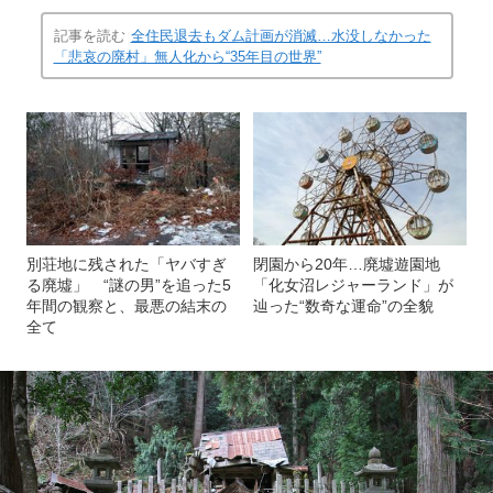
記事を読む
全住民退去もダム計画が消滅…水没しなかった
「悲哀の廃村」無人化から“35年目の世界”
別荘地に残された「ヤバすぎ
閉園から20年…廃墟遊園地
る廃墟」 “謎の男”を追った5
「化女沼レジャーランド」が
年間の観察と、最悪の結末の
辿った“数奇な運命”の全貌
全て