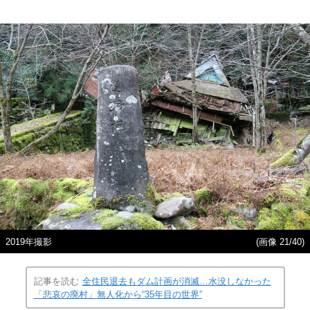
2019年撮影
(画像 21/40)
記事を読む
全住民退去もダム計画が消滅…水没しなかった
「悲哀の廃村」無人化から“35年目の世界”