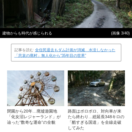
建物からも時代が感じられる
(画像 3/40)
記事を読む
全住民退去もダム計画が消滅…水没しなかった
「悲哀の廃村」無人化から“35年目の世界”
閉園から20年…廃墟遊園地
路面はボロボロ、対向車が来
「化女沼レジャーランド」が
たら終わり…総延長348キロの
辿った“数奇な運命”の全貌
「酷すぎる国道」を全線走破
してみた