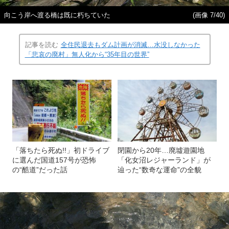
向こう岸へ渡る橋は既に朽ちていた
(画像 7/40)
記事を読む
全住民退去もダム計画が消滅…水没しなかった
「悲哀の廃村」無人化から“35年目の世界”
「落ちたら死ぬ!!」初ドライブ
閉園から20年…廃墟遊園地
に選んだ国道157号が恐怖
「化女沼レジャーランド」が
の“酷道”だった話
辿った“数奇な運命”の全貌