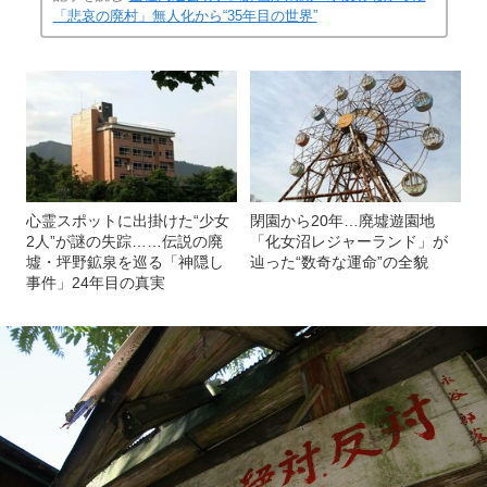
「悲哀の廃村」無人化から“35年目の世界”
心霊スポットに出掛けた“少女
閉園から20年…廃墟遊園地
2人”が謎の失踪……伝説の廃
「化女沼レジャーランド」が
墟・坪野鉱泉を巡る「神隠し
辿った“数奇な運命”の全貌
事件」24年目の真実