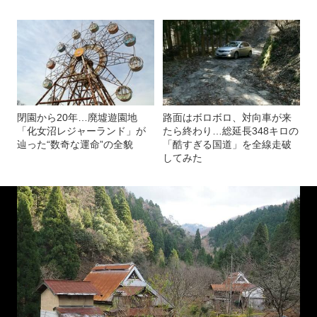
閉園から20年…廃墟遊園地
路面はボロボロ、対向車が来
「化女沼レジャーランド」が
たら終わり…総延長348キロの
辿った“数奇な運命”の全貌
「酷すぎる国道」を全線走破
してみた