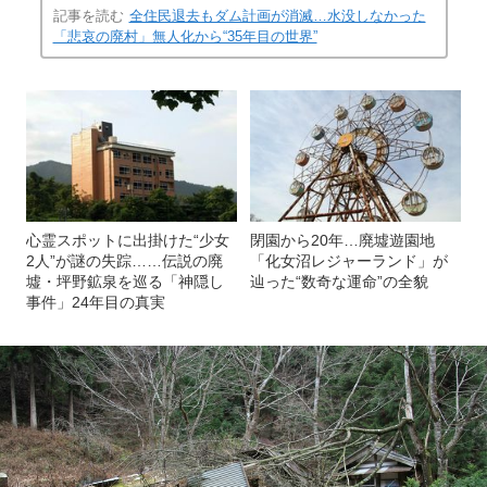
記事を読む
全住民退去もダム計画が消滅…水没しなかった
「悲哀の廃村」無人化から“35年目の世界”
心霊スポットに出掛けた“少女
閉園から20年…廃墟遊園地
2人”が謎の失踪……伝説の廃
「化女沼レジャーランド」が
墟・坪野鉱泉を巡る「神隠し
辿った“数奇な運命”の全貌
事件」24年目の真実