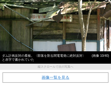
ダム計画反対の看板。〈部落を割る関電電発に絶対反対〉
(画像 10/40)
と赤字で書かれていた
縦スクロールで次の写真へ
画像一覧を見る