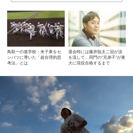
鳥取一の進学校・米子東をセ
退会時には藤井聡太二冠が涙
ンバツに導いた「超合理的思
を流して…同門の“兄弟子”が東
考法」とは
大に現役合格するまで