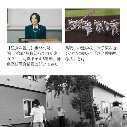
【続きを読む】素朴な疑
鳥取一の進学校・米子東をセ
問 “強豪”写真部って何が違
ンバツに導いた「超合理的思
う？ 「写真甲子園3連覇」神
考法」とは
島高校写真部員に聞いてみた