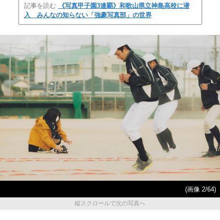
記事を読む
《写真甲子園3連覇》和歌山県立神島高校に潜
入 みんなの知らない「強豪写真部」の世界
(画像 2/64)
縦スクロールで次の写真へ