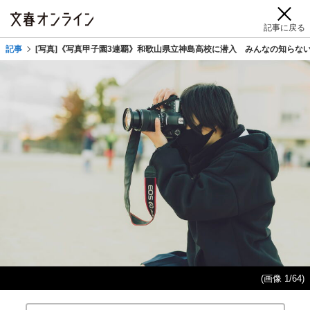
記事に戻る
記事
[写真]《写真甲子園3連覇》和歌山県立神島高校に潜入 みんなの知らな
(画像 1/64)