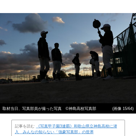
取材当日、写真部員が撮った写真 ©神島高校写真部
(画像 15/64)
記事を読む
《写真甲子園3連覇》和歌山県立神島高校に潜
入 みんなの知らない「強豪写真部」の世界