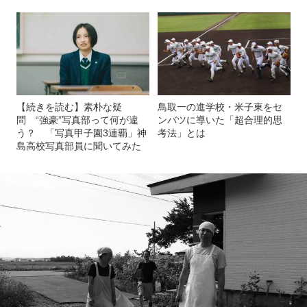
【続きを読む】素朴な疑
鳥取一の進学校・米子東をセ
問 “強豪”写真部って何が違
ンバツに導いた「超合理的思
う？ 「写真甲子園3連覇」神
考法」とは
島高校写真部員に聞いてみた