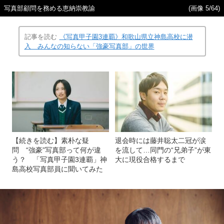
写真部顧問を務める恵納崇教諭
(画像 5/64)
記事を読む
《写真甲子園3連覇》和歌山県立神島高校に潜
入 みんなの知らない「強豪写真部」の世界
【続きを読む】素朴な疑
退会時には藤井聡太二冠が涙
問 “強豪”写真部って何が違
を流して…同門の“兄弟子”が東
う？ 「写真甲子園3連覇」神
大に現役合格するまで
島高校写真部員に聞いてみた