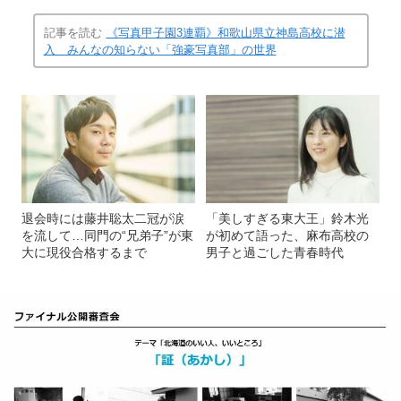
記事を読む
《写真甲子園3連覇》和歌山県立神島高校に潜
入 みんなの知らない「強豪写真部」の世界
退会時には藤井聡太二冠が涙
「美しすぎる東大王」鈴木光
を流して…同門の“兄弟子”が東
が初めて語った、麻布高校の
大に現役合格するまで
男子と過ごした青春時代