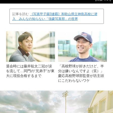
記事を読む
《写真甲子園3連覇》和歌山県立神島高校に潜
入 みんなの知らない「強豪写真部」の世界
退会時には藤井聡太二冠が涙
「高校野球が好きだけど、半
を流して…同門の“兄弟子”が東
分は嫌いなんですよ（笑）」
大に現役合格するまで
慶応高校野球部監督が坊主頭
にこだわらないワケ