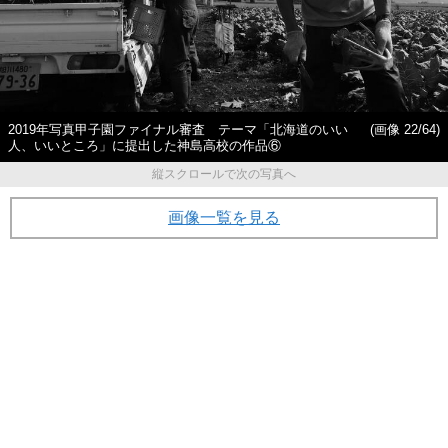
2019年写真甲子園ファイナル審査 テーマ「北海道のいい
(画像 22/64)
人、いいところ」に提出した神島高校の作品⑥
縦スクロールで次の写真へ
画像一覧を見る