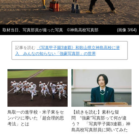
取材当日、写真部員が撮った写真 ©神島高校写真部
(画像 3/64)
記事を読む
《写真甲子園3連覇》和歌山県立神島高校に潜
入 みんなの知らない「強豪写真部」の世界
鳥取一の進学校・米子東をセ
【続きを読む】素朴な疑
ンバツに導いた「超合理的思
問 “強豪”写真部って何が違
考法」とは
う？ 「写真甲子園3連覇」神
島高校写真部員に聞いてみた