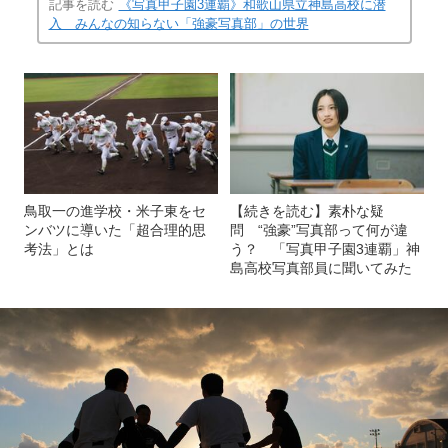
記事を読む
《写真甲子園3連覇》和歌山県立神島高校に潜
入 みんなの知らない「強豪写真部」の世界
鳥取一の進学校・米子東をセ
【続きを読む】素朴な疑
ンバツに導いた「超合理的思
問 “強豪”写真部って何が違
考法」とは
う？ 「写真甲子園3連覇」神
島高校写真部員に聞いてみた