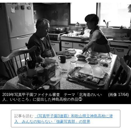
2019年写真甲子園ファイナル審査 テーマ「北海道のいい
(画像 17/64)
人、いいところ」に提出した神島高校の作品⓵
記事を読む
《写真甲子園3連覇》和歌山県立神島高校に潜
入 みんなの知らない「強豪写真部」の世界