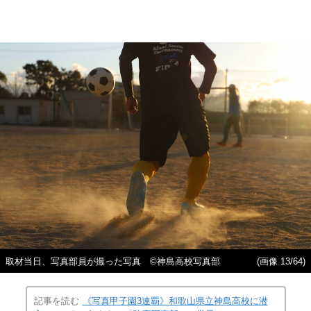
取材当日、写真部員が撮った写真 ©神島高校写真部
(画像 13/64)
記事を読む
《写真甲子園3連覇》和歌山県立神島高校に潜