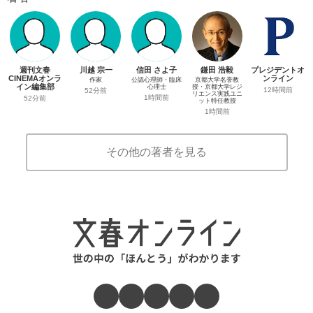
週刊文春
川越 宗一
信田 さよ子
鎌田 浩毅
プレジデントオ
CINEMAオンラ
ンライン
作家
公認心理師・臨床
京都大学名誉教
イン編集部
心理士
授・京都大学レジ
12時間前
52分前
リエンス実践ユニ
1時間前
52分前
ット特任教授
1時間前
その他の著者を見る