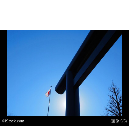
©️iStock.com
(画像 5/5)