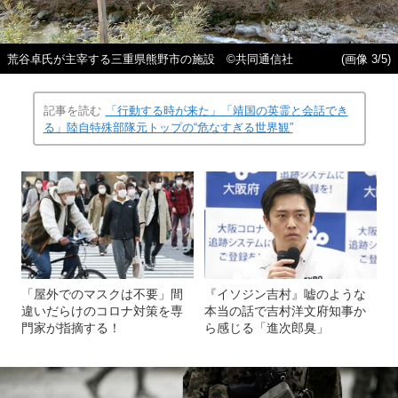
荒谷卓氏が主宰する三重県熊野市の施設 ©共同通信社
(画像 3/5)
記事を読む
「行動する時が来た」「靖国の英霊と会話でき
る」陸自特殊部隊元トップの“危なすぎる世界観”
「屋外でのマスクは不要」間
『イソジン吉村』嘘のような
違いだらけのコロナ対策を専
本当の話で吉村洋文府知事か
門家が指摘する！
ら感じる「進次郎臭」