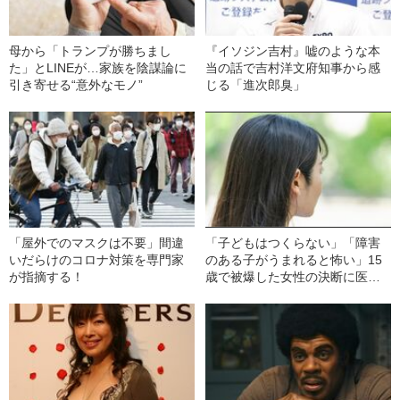
母から「トランプが勝ちまし
『イソジン吉村』嘘のような本
た」とLINEが…家族を陰謀論に
当の話で吉村洋文府知事から感
引き寄せる“意外なモノ”
じる「進次郎臭」
「屋外でのマスクは不要」間違
「子どもはつくらない」「障害
いだらけのコロナ対策を専門家
のある子がうまれると怖い」15
が指摘する！
歳で被爆した女性の決断に医者
が激怒…彼女の人生を変えた“医
者からの衝撃的な一言”