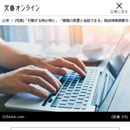
記事に戻る
記事
[写真]「行動する時が来た」「靖国の英霊と会話できる」陸自特殊部隊元
©️iStock.com
(画像 1/5)