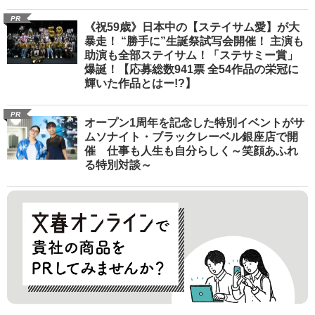
PR
《祝59歳》日本中の【ステイサム愛】が大
暴走！ “勝手に”生誕祭試写会開催！ 主演も
助演も全部ステイサム！「ステサミー賞」
爆誕！【応募総数941票 全54作品の栄冠に
輝いた作品とはー!?】
PR
オープン1周年を記念した特別イベントがサ
ムソナイト・ブラックレーベル銀座店で開
催 仕事も人生も自分らしく～笑顔あふれ
る特別対談～