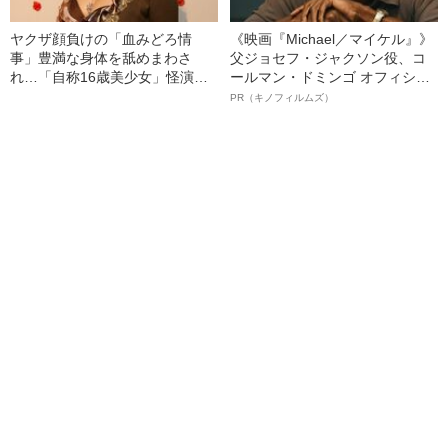
ヤクザ顔負けの「血みどろ情
《映画『Michael／マイケル』》
事」豊満な身体を舐めまわさ
父ジョセフ・ジャクソン役、コ
れ…「自称16歳美少女」怪演
ールマン・ドミンゴ オフィシャ
中、かたせ梨乃（69）の美しす
ルインタビュー“観客を魅了した
PR（キノフィルムズ）
ぎる“熟れ方”
名優、複雑な父親像への想いを
語る”《日本興収70億円突破》