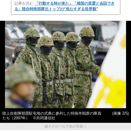
記事を読む
「行動する時が来た」「靖国の英霊と会話でき
る」陸自特殊部隊元トップの“危なすぎる世界観”
陸上自衛隊朝霞駐屯地の式典に参列した特殊作戦群の隊員
(画像 2/5)
たち（2007年） ©共同通信社
縦スクロールで次の写真へ