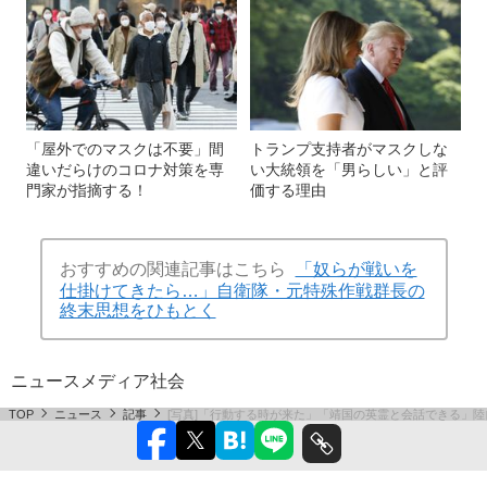
「屋外でのマスクは不要」間
トランプ支持者がマスクしな
違いだらけのコロナ対策を専
い大統領を「男らしい」と評
門家が指摘する！
価する理由
おすすめの関連記事はこちら
「奴らが戦いを
仕掛けてきたら…」自衛隊・元特殊作戦群長の
終末思想をひもとく
ニュース
メディア
社会
TOP
ニュース
記事
[写真]「行動する時が来た」「靖国の英霊と会話できる」陸