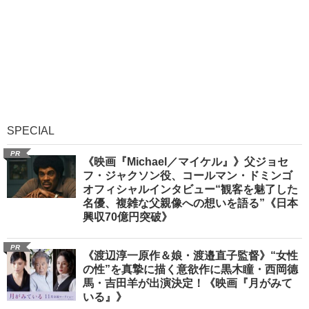
SPECIAL
PR
《映画『Michael／マイケル』》父ジョセ
フ・ジャクソン役、コールマン・ドミンゴ
オフィシャルインタビュー“観客を魅了した
名優、複雑な父親像への想いを語る”《日本
興収70億円突破》
PR
《渡辺淳一原作＆娘・渡邉直子監督》“女性
の性”を真摯に描く意欲作に黒木瞳・西岡德
馬・吉田羊が出演決定！《映画『月がみて
いる』》