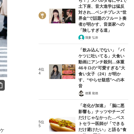
ら！」スパルタ母に中1で
土下座、音大進学は猛反
対され…ベンチプレス“世
界金”で話題のフルート奏
者が明かす、音楽家への
「険しすぎる道」
我妻 弘崇
「飲み込んでない」「バ
ケツに吐いてる」大食い
動画にアンチ殺到…体重
46キロの“可愛すぎる”大
4位
4
食い女子（24）が明か
す、“やらせ疑惑”への本
音
徳重 龍徳
「老化が加速」「脳に悪
影響も」ナッツやチーズ
だけじゃなかった…ベス
5位
トセラー医師が「できる
5
だけ避けたい」と語る“食
ケ