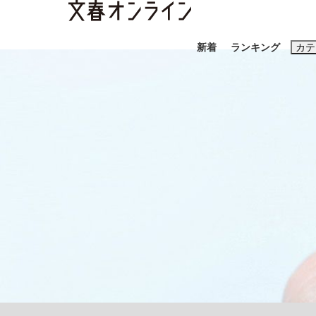
新着
ランキング
カテ
スクープ
ニュー
おすすめのキ
#藤田晋
#三
#玉木雄一郎
「90%は失敗する。でも…」本田圭佑が初め
終戦から81年