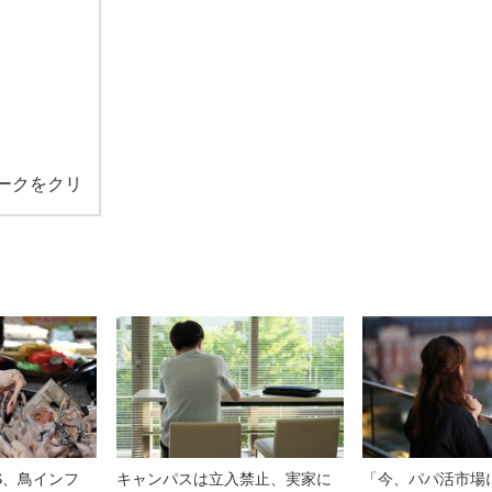
ークをクリ
S、鳥インフ
キャンパスは立入禁止、実家に
「今、パパ活市場