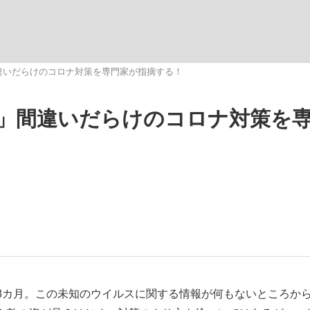
いまさら聞け
違いだらけのコロナ対策を専門家が指摘する！
」間違いだらけのコロナ対策を
手が証言した“NPB聞...
「クマが悪者扱いされているの
もっと見る
カー日本代表・森保一監督...
カ月。この未知のウイルスに関する情報が何もないところか