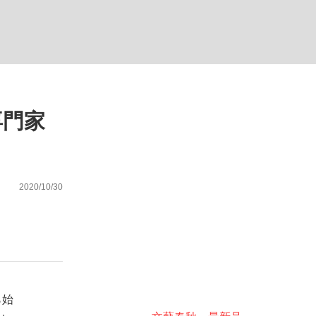
ない資産運用のすべて
専門家
が悲しい」『北の国から』倉本聰氏（91...
2020/10/30
ら始