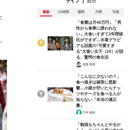
ライフ
総合
最新
24時間
週間
月間
写真
と
「食費は月40万円」「男
性から食事に誘われな
い」大食いすぎて2年間彼
氏ができず…水着グラビ
し
アも話題の“可愛すぎ
る”大食い女子（24）が語
る、驚愕の食生活
徳重 龍徳
「こんなに少ないの？」
食べ過ぎは確実に悪影
響…小腹が空いたらナッ
ツやチーズを食べる人が
知らない「本当の適正
量」
下村 健寿
「勉強もちゃんとやるか