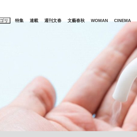
ゴリ
特集
連載
週刊文春
文藝春秋
WOMAN
CINEMA
キーワード入力
ス
エンタメ
ライフ
ビジネス
ーワードタグ一覧
山凌輝
#高市早苗
#後藤真希
#森岡毅
#城彰二
#内田有紀
観る将棋、読
#亀和田武
て明かした日本代表監督に...
「最悪の空気のまま解散」W