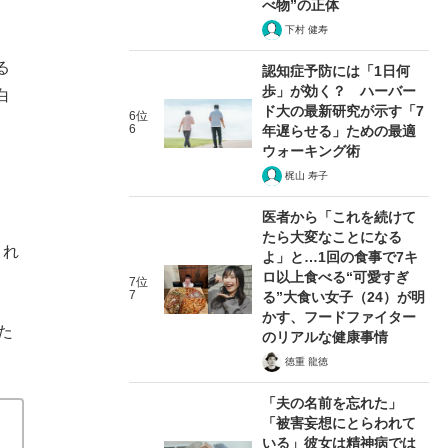
べ物”の正体
下村 健寿
る
認知症予防には「1日何
歩」が効く？ ハーバー
白
ド大の最新研究が示す「7
6位
6
年遅らせる」ための最適
ウォーキング術
梶山 寿子
医者から「これを続けて
たら大変なことになる
これ
よ」と…1回の食事で7キ
ロ以上食べる“可愛すぎ
7位
7
る”大食い女子（24）が明
かす、フードファイター
た
のリアルな健康事情
徳重 龍徳
「夫の名前を忘れた」
「被害妄想にとらわれて
いる」彼女は精神病では