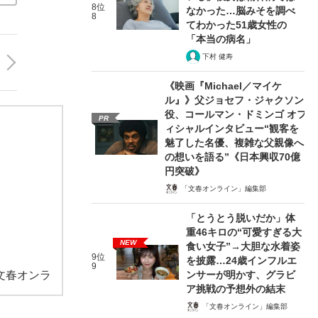
8位
なかった…脳みそを調べ
8
てわかった51歳女性の
「本当の病名」
下村 健寿
《映画『Michael／マイケ
ル』》父ジョセフ・ジャクソン
役、コールマン・ドミンゴ オフ
PR
ィシャルインタビュー“観客を
魅了した名優、複雑な父親像へ
の想いを語る”《日本興収70億
円突破》
「文春オンライン」編集部
「とうとう脱いだか」体
重46キロの“可愛すぎる大
NEW
食い女子”→大胆な水着姿
9位
を披露…24歳インフルエ
9
ンサーが明かす、グラビ
文春オンラ
ア挑戦の予想外の結末
「文春オンライン」編集部