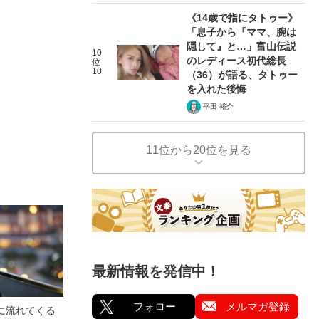
《14歳で指にタトゥー》
「息子から『ママ、腕は
隠して』と…」富山伝説
10
のレディース初代総長
位
10
（36）が語る、タトゥー
を入れた後悔
平田 裕介
11位から20位を見る
最新情報を発信中！
フォロー
メルマガ登録
に流れてくる