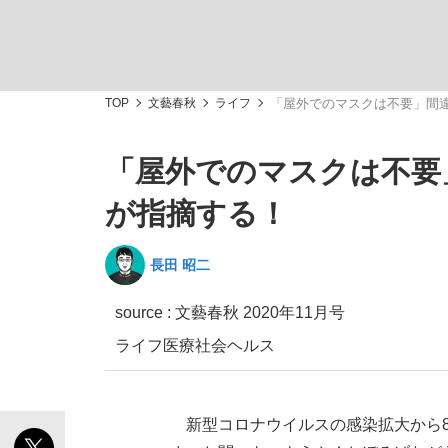
TOP
文藝春秋
ライフ
「屋外でのマスクは不要」間
「屋外でのマスクは不要
「敗因分析は一切聞かれなかった」侍ジャパン選
キングの誕生を、目撃せよ。
が指摘する！
長田 昭二
source :
文藝春秋 2020年11月号
the Style
ライフ
医療
社会
ヘルス
「目標達成できなかったからと言って…」サッ
新型コロナウイルスの感染拡大から8