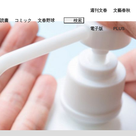
週刊文春
文藝春秋
読書
コミック
文春野球
検索
電子版
PLUS
インタビュー
読書
#松田聖子
む将棋
BC日本代表“敗戦”の真実 選手が明かす...