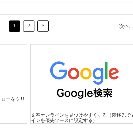
1
2
3
次へ
ォローをクリ
文春オンラインを見つけやすくする
（遷移先で
インを優先ソースに設定する）