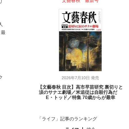
文藝春秋 最新号
リ
人
、最
ク
2026年7月10日 発売
【文藝春秋 目次】高市早苗研究 裏切りと
涙のサナエ劇場／米追従は自殺行為だ
E・トッド／特集 70歳からが最幸
「ライフ」記事のランキング