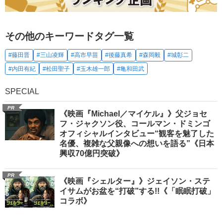
その他のキーワードタグ一覧
#藤田晋
#三山凌輝
#高市早苗
#後藤真希
#森岡毅
#城彰二
#内田有紀
#松田聖子
#玉木雄一郎
#亀和田武
SPECIAL
PR
《映画『Michael／マイケル』》父ジョセ
フ・ジャクソン役、コールマン・ドミンゴ
オフィシャルインタビュー“観客を魅了した
名優、複雑な父親像への想いを語る”《日本
興収70億円突破》
PR
《映画『シェルター』》ジェイソン・ステ
イサムがお盆を“打破”する!!《「眠眠打破」
コラボ》