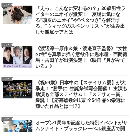
PR
「えっ、こんなに変わるの？」36歳男性ラ
イターのニオイが激変！ 夏場に気にな
る“頭皮のニオイ”や“ベタつき”を解消す
る、“ウィッグのスペシャリスト”が生み出
した徹底ケアとは
PR
《渡辺淳一原作＆娘・渡邉直子監督》“女性
の性”を真摯に描く意欲作に黒木瞳・西岡德
馬・吉田羊が出演決定！《映画『月がみて
いる』》
PR
《祝59歳》日本中の【ステイサム愛】が大
暴走！ “勝手に”生誕祭試写会開催！ 主演も
助演も全部ステイサム！「ステサミー賞」
爆誕！【応募総数941票 全54作品の栄冠に
輝いた作品とはー!?】
PR
オープン1周年を記念した特別イベントがサ
ムソナイト・ブラックレーベル銀座店で開