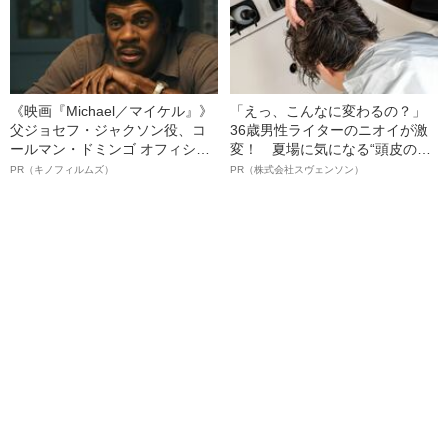
《映画『Michael／マイケル』》
「えっ、こんなに変わるの？」
父ジョセフ・ジャクソン役、コ
36歳男性ライターのニオイが激
ールマン・ドミンゴ オフィシャ
変！ 夏場に気になる“頭皮のニ
ルインタビュー“観客を魅了した
オイ”や“ベタつき”を解消す
PR（キノフィルムズ）
PR（株式会社スヴェンソン）
名優、複雑な父親像への想いを
る、“ウィッグのスペシャリス
語る”《日本興収70億円突破》
ト”が生み出した徹底ケアとは