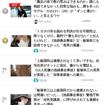
「義足の体で夜の営みはできるのか」誰にも
NEW
相談できなかった切実な悩みも…脚を失った
モデル・かわけい（28）が「ずっと運がい
い」と言えるワケ
11時間前
市川 はるひ
「トヨタの非を認める判決が出る可能性は、
限りなくゼロ」裁判で“勝ち目がない”と伝え
たけれど…《池袋暴走事故》父・飯塚幸三を
説得できなかった「長男の葛藤」
2026/08/08
守田 哲
「上級国民は逮捕されなくて良いですね」自
宅住所がネットに流出、嫌がらせ電話も…
4位
《12人死傷の池袋暴走事故》飯塚幸三の長男
4
が直面した「加害者家族への暴力」
2026/08/08
守田 哲
「飯塚幸三は上級国民だから逮捕されない」
は間違いだった…《池袋暴走事故》警視庁幹
5位
部が「自民党議員」に呼び出されても逮捕を
5
見送った理由