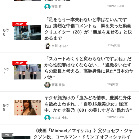
2026/08/08
守田 哲
「足をもう一本失わないと学ばないんです
NEW
ね」痛烈な中傷コメントも…脚を失った動画
6位
クリエイター（28）が「義足を見せる」と決
6
めるまで
11時間前
市川 はるひ
「スカートめくりと変わらないですよね」だ
NEW
から性犯罪はなくならない…「盗撮をいたず
7位
らの延長と考える」高齢男性に見た“日本のヤ
7
バさ”
5時間前
斉藤 章佳
ヤクザ顔負けの「血みどろ情事」豊満な身体
を舐めまわされ…「自称16歳美少女」怪演
8位
8
中、かたせ梨乃（69）の美しすぎる“熟れ方”
2026/08/06
ゆるま 小林
《映画『Michael／マイケル』》父ジョセフ・ジャ
PR
クソン役、コールマン・ドミンゴ オフィシャルイ