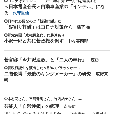
◎コロナはチャンス。二〇三〇年に売上十兆円を達成する
＜日本電産会長＞自動車産業の「インテル」にな
る
永守重信
◎日本に必要なのは「新陳代謝」だ
「縦割り打破」はコロナ対策から
橋下 徹
◎野党共闘「政権再交代」に勝算あり
小沢一郎と共に菅政権を倒す
中村喜四郎​
菅官邸「今井派追放」と「二人の奉行」
森功
◎菅政権誕生を演出した“権力のブラックホール”
二階俊博「最後のキングメーカー」の研究
広野真
嗣
◎木村花さん、三浦春馬さん、竹内結子さん……
芸能人「自殺連鎖」の病理
斎藤環
彼らを追い詰めるのはＳＮＳか、コロナ禍か──令和日本