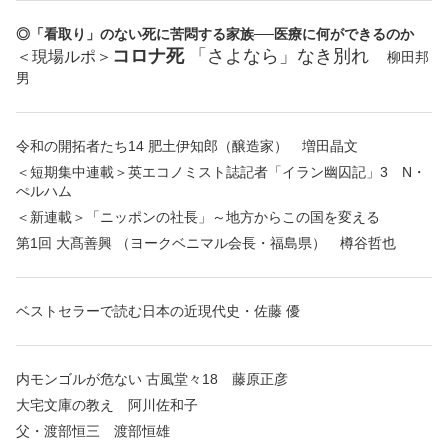
◎「看取り」のない死に苦悶する家族──医療に何ができるのか
コロナ死
「さよなら」なき別れ
＜現場ルポ＞
柳田邦
男
令和の開拓者たち14 肥土伊知郎（醸造家） 増田晶文
＜短期集中連載＞英エコノミスト誌記者「イラン幽囚記」3 N・
ぺルハム
＜新連載＞「ニッポンの社長」～地方からこの国を変える
第1回 大髙善興 （ヨークベニマル会長・福島県） 樽谷哲也
ベストセラーで読む日本の近現代史・佐藤 優
内モンゴルが危ない 古風堂々18 藤原正彦
大宅文庫の教え 阿川佐和子
父・渡部恒三 渡部恒雄