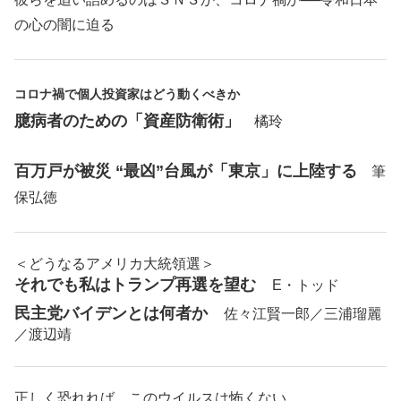
の心の闇に迫る
コロナ禍で個人投資家はどう動くべきか
臆病者のための「資産防衛術」
橘玲
百万戸が被災 “最凶”台風が「東京」に上陸する
筆
保弘徳
＜どうなるアメリカ大統領選＞
それでも私はトランプ再選を望む
E・トッド
民主党バイデンとは何者か
佐々江賢一郎／三浦瑠麗
／渡辺靖
正しく恐れれば、このウイルスは怖くない