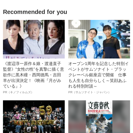
Recommended for you
《渡辺淳一原作＆娘・渡邉直子
オープン1周年を記念した特別イ
監督》“女性の性”を真摯に描く意
ベントがサムソナイト・ブラッ
欲作に黒木瞳・西岡德馬・吉田
クレーベル銀座店で開催 仕事
羊が出演決定！《映画『月がみ
も人生も自分らしく～笑顔あふ
ている』》
れる特別対談～
PR（キノフィルムズ）
PR（サムソナイト・ジャパン）