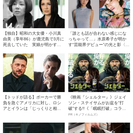
【独自】昭和の大女優・小川真
「誰とも話が合わない感じにな
由美（享年86）が鹿児島で3月に
っちゃって…」水原希子が明か
死去していた 実娘が明かす
す“芸能界デビュー”の光と影〈経
「毒母」の素顔と空白の晩年
済学者・成田悠輔との対談〉
【トッドが語る】ポーカーで勝
《映画『シェルター』》ジェイ
負を急ぐアメリカに対し、ロシ
ソン・ステイサムがお盆を“打
アとイランは「じっくりと相手
破”する!!《「眠眠打破」コラ
を追い詰めるチェスプレイヤ
ボ》
PR（キノフィルムズ）
ー」〈2つの戦争を分析する〉