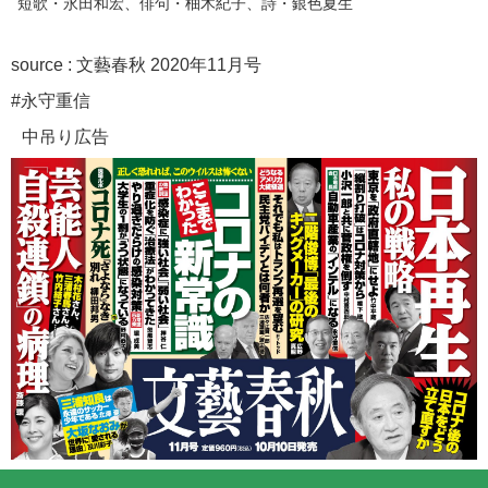
短歌・永田和宏、俳句・柚木紀子、詩・銀色夏生
source :
文藝春秋 2020年11月号
#永守重信
中吊り広告