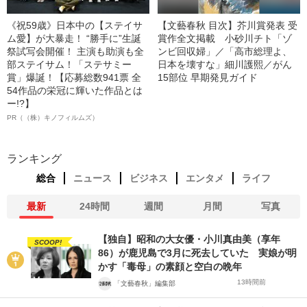
《祝59歳》日本中の【ステイサ
【文藝春秋 目次】芥川賞発表 受
ム愛】が大暴走！ “勝手に”生誕
賞作全文掲載 小砂川チト「ゾ
祭試写会開催！ 主演も助演も全
ンビ回収婦」／「高市総理よ、
部ステイサム！「ステサミー
日本を壊すな」細川護熙／がん
賞」爆誕！【応募総数941票 全
15部位 早期発見ガイド
54作品の栄冠に輝いた作品とは
ー!?】
PR（（株）キノフィルムズ）
ランキング
総合
ニュース
ビジネス
エンタメ
ライフ
最新
24時間
週間
月間
写真
【独自】昭和の大女優・小川真由美（享年
SCOOP!
86）が鹿児島で3月に死去していた 実娘が明
かす「毒母」の素顔と空白の晩年
13時間前
「文藝春秋」編集部