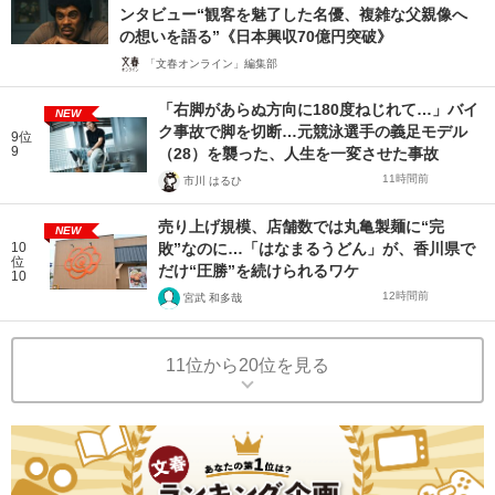
ンタビュー“観客を魅了した名優、複雑な父親像へ
の想いを語る”《日本興収70億円突破》
「文春オンライン」編集部
「右脚があらぬ方向に180度ねじれて…」バイ
NEW
ク事故で脚を切断…元競泳選手の義足モデル
9位
9
（28）を襲った、人生を一変させた事故
11時間前
市川 はるひ
売り上げ規模、店舗数では丸亀製麺に“完
NEW
10
敗”なのに…「はなまるうどん」が、香川県で
位
だけ“圧勝”を続けられるワケ
10
12時間前
宮武 和多哉
11位から20位を見る