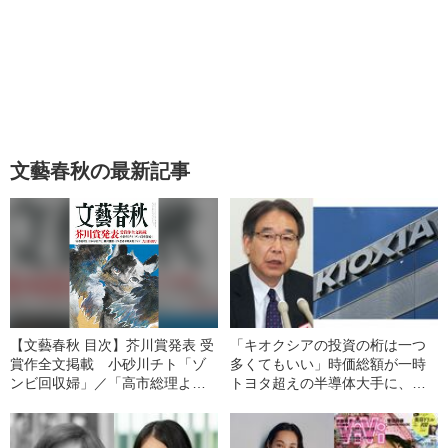
文藝春秋の最新記事
【文藝春秋 目次】芥川賞発表 受
「キオクシアの投資の桁は一つ
賞作全文掲載 小砂川チト「ゾ
多くてもいい」時価総額が一時
ンビ回収婦」／「高市総理よ、
トヨタ超えの半導体大手に、元
日本を壊すな」細川護熙／がん
東芝CFOが苦言
15部位 早期発見ガイド