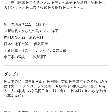
し・芝山幹郎 ▶︎考えるパズル ▶︎三人の卓子 ▶︎詰将棋・詰碁 ▶︎マ
ガジンラック ▶︎広告情報館 ▶︎蓋棺録 ▶︎目・耳・口
新世界地政学111 船橋洋一
＜新連載＞からだの美3 小川洋子
後列のひと22 清武英利
日本の地下水脈5 保阪正康
＜新連載＞ミス・サンシャイン2 吉田修一
李王家の縁談11 林真理子
グラビア
▶︎日本の顔（野中郁次郎） ▶︎同級生交歓 ▶︎中野京子の名画が語る
西洋史99 （アンジェラスの鐘） ▶︎秋晴れの東京五輪開会式 ▶︎も
う一人の家族165奈美悦子 ▶︎一城一食15（松本城）▶︎小さな大物
（草刈民代）