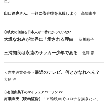
丘」
山口達也さん、一緒に依存症を克服しよう
高知東生
◎彼女の価値を日本人が一番わかっていない
大坂なおみが世界に「愛される理由」
及川彩子
三浦知良は永遠のサッカー少年である
北澤 豪
最近のテレビ、何とかなれへん？
＜吉本興業会長＞
大﨑 洋
◎
有働由美子のマイフェアパーソン 22
河瀨直美（映画監督）
「五輪映画でコロナを描きたい」