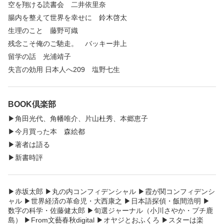
空を翔ける読書会 二井依里奈
腸内を整えて世界を幸せに 鈴木啓太
生理のこと 藤野可織
残念こそ俺のご馳走。 バッキー井上
留学の話 光浦靖子
失言の効用 日本人へ209 塩野七生
BOOK倶楽部
▶︎角田光代、角幡唯介、片山杜秀、本郷恵子
▶︎今月買った本 森絵都
▶︎著者は語る
▶︎新書時評
▶︎赤坂太郎 ▶︎丸の内コンフィデンシャル ▶︎霞が関コンフィデンシ
ャル ▶︎世界経済の革命児・大西康之 ▶︎日本語探偵・飯間浩明 ▶︎
数字の科学・佐藤健太郎 ▶︎旬選ジャーナル（小川さやか・プチ鹿
島） ▶︎From文藝春秋digital ▶︎オヤジとおふくろ ▶︎スターは楽