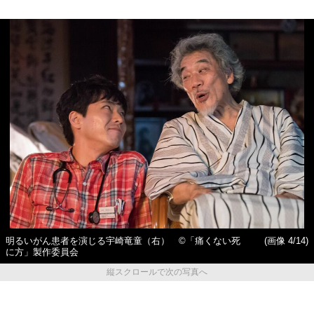
明るいがん患者を演じる宇崎竜童（右） ©️「痛くない死
(画像 4/14)
に方」製作委員会
縦スクロールで次の写真へ