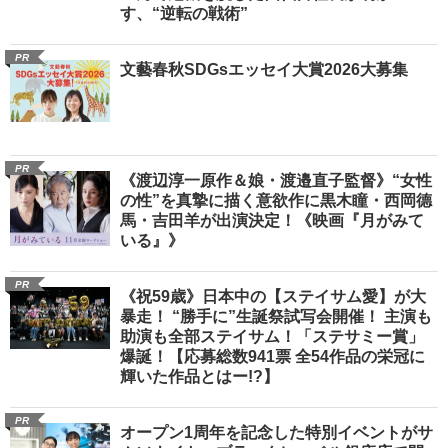
す、“逆転の戦術”
PR
文藝春秋SDGsエッセイ大賞2026大募集
PR
《渡辺淳一原作＆娘・渡邉直子監督》“女性
の性”を真摯に描く意欲作に黒木瞳・西岡德
馬・吉田羊が出演決定！《映画『月がみて
いる』》
PR
《祝59歳》日本中の【ステイサム愛】が大
暴走！ “勝手に”生誕祭試写会開催！ 主演も
助演も全部ステイサム！「ステサミー賞」
爆誕！【応募総数941票 全54作品の栄冠に
輝いた作品とはー!?】
PR
オープン1周年を記念した特別イベントがサ