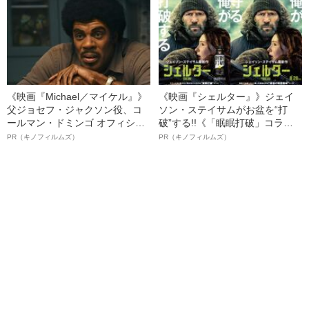
ト”が生み出した徹底ケアとは
《映画『Michael／マイケル』》
《映画『シェルター』》ジェイ
父ジョセフ・ジャクソン役、コ
ソン・ステイサムがお盆を“打
ールマン・ドミンゴ オフィシャ
破”する!!《「眠眠打破」コラ
ルインタビュー“観客を魅了した
ボ》
PR（キノフィルムズ）
PR（キノフィルムズ）
名優、複雑な父親像への想いを
語る”《日本興収70億円突破》