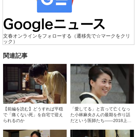
文春オンラインをフォローする
（遷移先で☆マークをクリ
ック）
関連記事
【前編を読む】どうすれば平穏
「愛してる」と言って亡くなっ
で「痛くない死」を自宅で迎え
た小林麻央さんの最期を作り話
られるのか
だという医師たち――2018上半
期BEST5