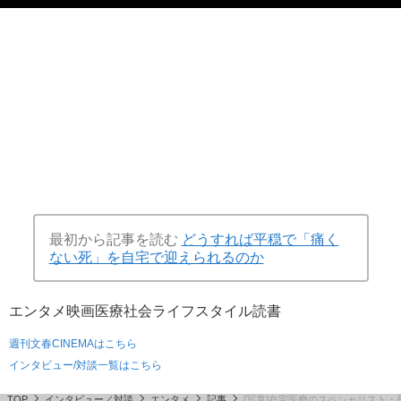
最初から記事を読む
どうすれば平穏で「痛く
ない死」を自宅で迎えられるのか
エンタメ
映画
医療
社会
ライフスタイル
読書
週刊文春CINEMAはこちら
インタビュー/対談一覧はこちら
TOP
インタビュー／対談
エンタメ
記事
[写真]在宅医療のスペシャリスト