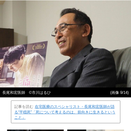
長尾和宏医師 ©️市川はるひ
(画像 9/14)
記事を読む
在宅医療のスペシャリスト・長尾和宏医師が語
る“平穏死”「死について考えるのは、前向きに生きるという
こと」