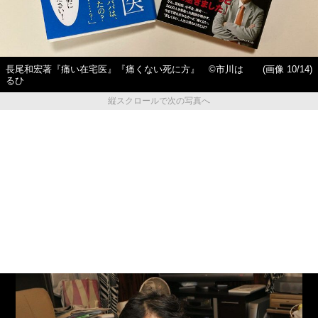
長尾和宏著『痛い在宅医』『痛くない死に方』 ©️市川は
(画像 10/14)
るひ
縦スクロールで次の写真へ