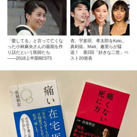
「愛してる」と言って亡くな
杏、宇多田、孝太郎をKoki,、
った小林麻央さんの最期を作
真剣佑、Matt、趣里らが猛
り話だという医師たち
追！ 第2回「好きな二世」ベ
――2018上半期BEST5
スト20発表