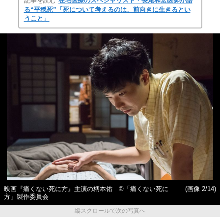
記事を読む
在宅医療のスペシャリスト・長尾和宏医師が語
る“平穏死”「死について考えるのは、前向きに生きるとい
うこと」
映画『痛くない死に方』主演の柄本佑 ©️「痛くない死に
(画像 2/14)
方」製作委員会
縦スクロールで次の写真へ