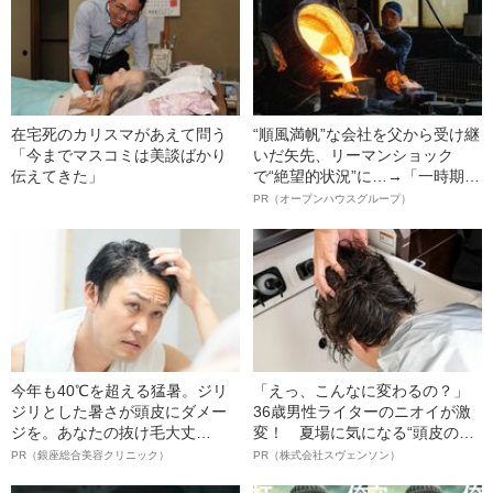
在宅死のカリスマがあえて問う
“順風満帆”な会社を父から受け継
「今までマスコミは美談ばかり
いだ矢先、リーマンショック
伝えてきた」
で“絶望的状況”に…→「一時期は
納品3年待ち」のヒット商品を生
PR（オープンハウスグループ）
んで危機を脱した四代目社長が
明かす、“逆転の戦術”
今年も40℃を超える猛暑。ジリ
「えっ、こんなに変わるの？」
ジリとした暑さが頭皮にダメー
36歳男性ライターのニオイが激
ジを。あなたの抜け毛大丈
変！ 夏場に気になる“頭皮のニ
夫！？
オイ”や“ベタつき”を解消す
PR（銀座総合美容クリニック）
PR（株式会社スヴェンソン）
る、“ウィッグのスペシャリス