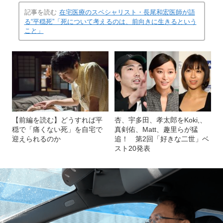
記事を読む
在宅医療のスペシャリスト・長尾和宏医師が語
る“平穏死”「死について考えるのは、前向きに生きるという
こと」
【前編を読む】どうすれば平
杏、宇多田、孝太郎をKoki,、
穏で「痛くない死」を自宅で
真剣佑、Matt、趣里らが猛
迎えられるのか
追！ 第2回「好きな二世」ベ
スト20発表