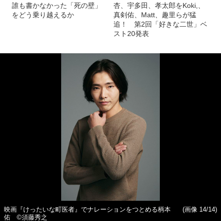
誰も書かなかった「死の壁」
杏、宇多田、孝太郎をKoki,、
をどう乗り越えるか
真剣佑、Matt、趣里らが猛
追！ 第2回「好きな二世」ベ
スト20発表
映画『けったいな町医者』でナレーションをつとめる柄本
(画像 14/14)
佑 ©️須藤秀之