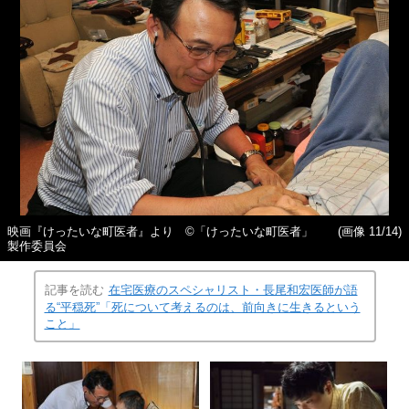
映画『けったいな町医者』より ©️「けったいな町医者」
(画像 11/14)
製作委員会
記事を読む
在宅医療のスペシャリスト・長尾和宏医師が語
る“平穏死”「死について考えるのは、前向きに生きるという
こと」