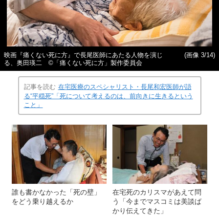
映画『痛くない死に方』で長尾医師にあたる人物を演じ
(画像 3/14)
る、奥田瑛二 ©️「痛くない死に方」製作委員会
記事を読む
在宅医療のスペシャリスト・長尾和宏医師が語
る“平穏死”「死について考えるのは、前向きに生きるという
こと」
誰も書かなかった「死の壁」
在宅死のカリスマがあえて問
をどう乗り越えるか
う「今までマスコミは美談ば
かり伝えてきた」