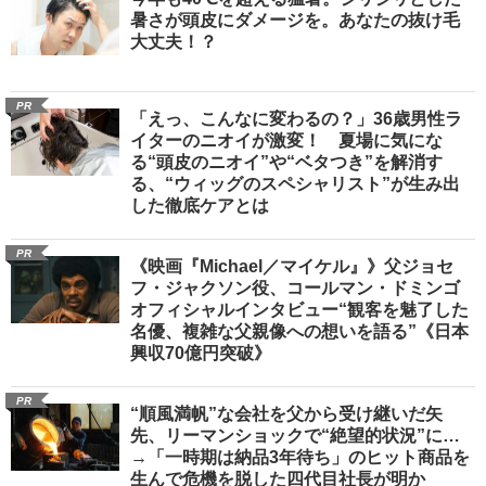
暑さが頭皮にダメージを。あなたの抜け毛
大丈夫！？
PR
「えっ、こんなに変わるの？」36歳男性ラ
イターのニオイが激変！ 夏場に気にな
る“頭皮のニオイ”や“ベタつき”を解消す
る、“ウィッグのスペシャリスト”が生み出
した徹底ケアとは
PR
《映画『Michael／マイケル』》父ジョセ
フ・ジャクソン役、コールマン・ドミンゴ
オフィシャルインタビュー“観客を魅了した
名優、複雑な父親像への想いを語る”《日本
興収70億円突破》
PR
“順風満帆”な会社を父から受け継いだ矢
先、リーマンショックで“絶望的状況”に…
→「一時期は納品3年待ち」のヒット商品を
生んで危機を脱した四代目社長が明か