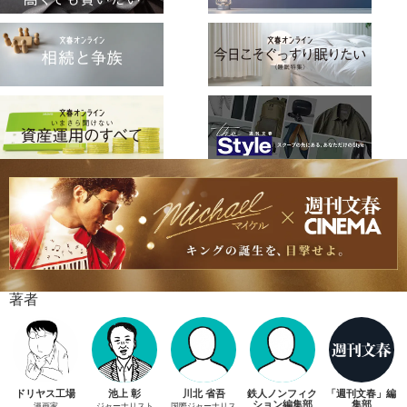
著者
ドリヤス工場
池上 彰
川北 省吾
鉄人ノンフィク
「週刊文春」編
ション編集部
集部
漫画家
ジャーナリスト
国際ジャーナリス