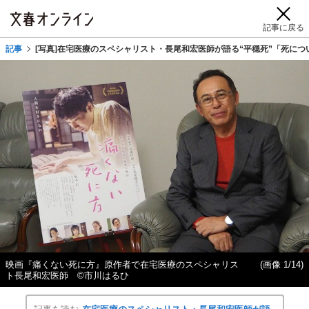
記事に戻る
記事
[写真]在宅医療のスペシャリスト・長尾和宏医師が語る“平穏死”「死に
映画『痛くない死に方』原作者で在宅医療のスペシャリス
(画像 1/14)
ト長尾和宏医師 ©️市川はるひ