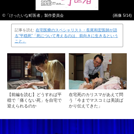
©️「けったいな町医者」製作委員会
(画像 5/14)
記事を読む
在宅医療のスペシャリスト・長尾和宏医師が語
る“平穏死”「死について考えるのは、前向きに生きるという
こと」
【前編を読む】どうすれば平
在宅死のカリスマがあえて問
穏で「痛くない死」を自宅で
う「今までマスコミは美談ば
迎えられるのか
かり伝えてきた」