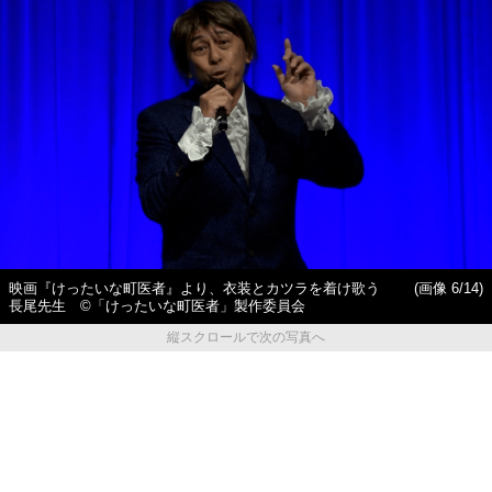
映画『けったいな町医者』より、衣装とカツラを着け歌う
(画像 6/14)
長尾先生 ©️「けったいな町医者」製作委員会
縦スクロールで次の写真へ