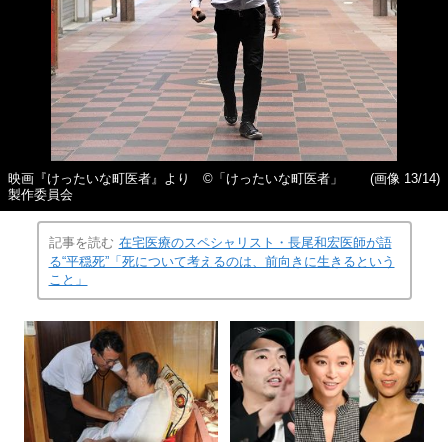
映画『けったいな町医者』より ©️「けったいな町医者」
(画像 13/14)
製作委員会
記事を読む
在宅医療のスペシャリスト・長尾和宏医師が語
る“平穏死”「死について考えるのは、前向きに生きるという
こと」