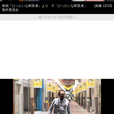
映画『けったいな町医者』より ©️「けったいな町医者」
(画像 12/14)
製作委員会
縦スクロールで次の写真へ