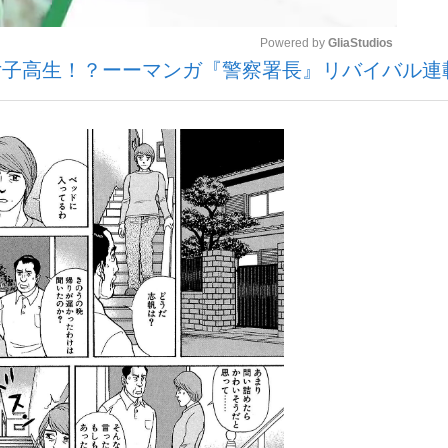
Powered by 
GliaStudios
子高生！？ーーマンガ『警察署長』リバイバル連
Mute
手が証言した“NPB聞...
「クマが悪者扱いされているの
キングの誕生
もっと見る
カー日本代表・森保一監督...