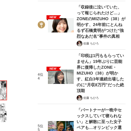
「収録後に泣いていた、
って報じられたけど…」
NEW
ZONEのMIZUHO（38）が
明かす、24年前にとんね
るず石橋貴明がつけた“強
11/23
烈なあだ名”事件の真相
佐藤 ちひろ
「印税は1円ももらってい
ません」19年ぶりに芸能
界に復帰したZONE・
NEW
MIZUHO（38）が明か
4位
4
す、紅白3年連続出場した
のに“月収8万円”だった絶
頂期
佐藤 ちひろ
「パートナーが一晩中セ
ックスしていて寝られな
い」と解散に至った女子
5位
ペアも…オリンピック選
5