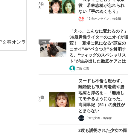
8位
役 若林志穂が忘れられ
8
ない「手のぬくもり」
「文春オンライン」特集班
「えっ、こんなに変わるの？」
36歳男性ライターのニオイが激
で文春オンラ
PR
変！ 夏場に気になる“頭皮の
ニオイ”や“ベタつき”を解消す
る、“ウィッグのスペシャリス
ト”が生み出した徹底ケアとは
二瓶 仁志
ヌードも不倫も厭わず、
離婚後も市川海老蔵や勝
地涼と浮名を…「離婚し
9位
てモテるようになった」
9
高岡早紀（51）の魔性が
とまらない
「週刊文春」編集部
2度も誘拐された少女の両