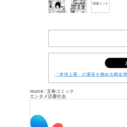
関連リンク
「本池上署」の署長を務める椎名
source : 文春コミック
エンタメ
読書
社会