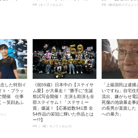
ルインタビュー“観客を魅了した
オイ”や“ベタつき
PR（キノフィルムズ）
PR（株式会社スヴェンソ
名優、複雑な父親像への想いを
る、“ウィッグの
語る”《日本興収70億円突破》
ト”が生み出した
記念した特別イ
《祝59歳》日本中の【ステイサ
「上級国民は逮捕
イト・ブラッ
ム愛】が大暴走！ “勝手に”生誕
いですね」自宅住
で開催 仕事
祭試写会開催！ 主演も助演も全
流出、嫌がらせ電
く～笑顔あふ
部ステイサム！「ステサミー
死傷の池袋暴走事
賞」爆誕！【応募総数941票 全
の長男が直面した
54作品の栄冠に輝いた作品とは
への暴力」
パン）
ー!?】
PR（（株）キノフィルムズ）