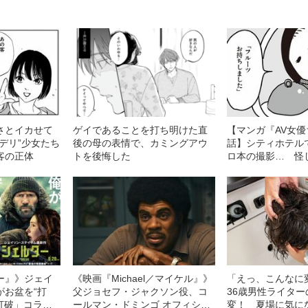
さとイカせて
ゲイであることを打ち明けた直
【マンガ『AV女優
デリ”少女たち
後の母の表情で、カミングアウ
話】シティホテル
客の正体
トを後悔した
ロ本の撮影… 怪
マンの“意外な行動
ー』》ジェイ
《映画『Michael／マイケル』》
「えっ、こんなに
がお盆を“打
父ジョセフ・ジャクソン役、コ
36歳男性ライタ
眠打破」コラ
ールマン・ドミンゴ オフィシャ
変！ 夏場に気に