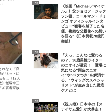
”を解消す
PR
ン）
《映画『Michael／マイケ
スペシャリス
ル』》父ジョセフ・ジャク
徹底ケアとは
ソン役、コールマン・ドミ
ンゴ オフィシャルインタ
ビュー“観客を魅了した名
優、複雑な父親像への想い
を語る”《日本興収70億円
突破》
PR
「えっ、こんなに変わる
の？」36歳男性ライター
のニオイが激変！ 夏場に
されなくて良
気になる“頭皮のニオ
所がネットに
イ”や“ベタつき”を解消す
話も…《12人
る、“ウィッグのスペシャ
故》飯塚幸三
リスト”が生み出した徹底
「加害者家族
ケアとは
PR
《祝59歳》日本中の【ス
テイサム愛】が大暴走！