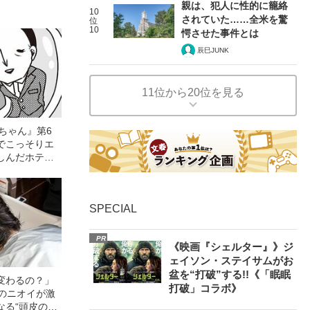
親は、犯人に性的に籠絡
10
されていた……全米を驚
位
10
愕させた事件とは
辰巳JUNK
11位から20位を見る
ちゃん』第6
でこっそりエ
しんだホテル
”とは？
SPECIAL
PR
《映画『シェルター』》ジ
ェイソン・ステイサムがお
盆を“打破”する!!《「眠眠
変わるの？」
打破」コラボ》
ーのニオイが激
なる“頭皮のニ