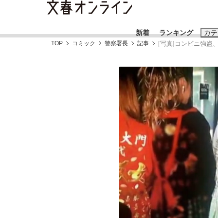
新着
ランキング
カテ
TOP
コミック
警察署長
記事
[写真]コンビニ強
スクープ
ニュー
おすすめのキ
#藤田晋
#三
#玉木雄一郎
「90%は失敗する。でも…」本田圭佑が初め
終戦から81年