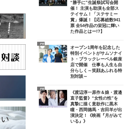
“勝手に”生誕祭試写会開
催！ 主演も助演も全部ス
テイサム！「ステサミー
賞」爆誕！【応募総数941
票 全54作品の栄冠に輝い
た作品とはー!?】
PR
オープン1周年を記念した
特別イベントがサムソナイ
ト・ブラックレーベル銀座
店で開催 仕事も人生も自
分らしく～笑顔あふれる特
別対談～
PR
《渡辺淳一原作＆娘・渡邉
直子監督》“女性の性”を
真摯に描く意欲作に黒木
瞳・西岡德馬・吉田羊が出
演決定！《映画『月がみて
いる』》