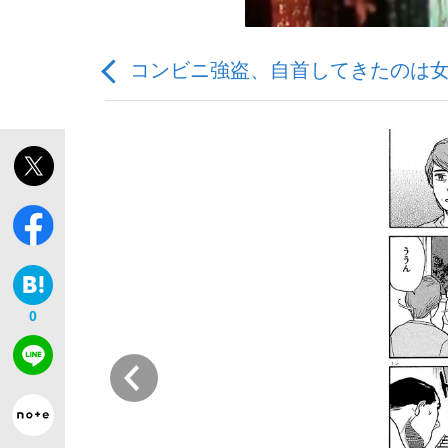
コンビニ強盗、自首してきたのは女
観る将棋、読む将棋
「敗因分析は一切聞かれなかった」侍ジャパン選
0
いまさら聞けない資産運用のすべて
前
「目標達成できなかったからと言って…」サッ