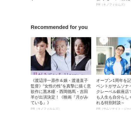
ボ》
PR（キノフィルムズ）
Recommended for you
《渡辺淳一原作＆娘・渡邉直子
オープン1周年を
監督》“女性の性”を真摯に描く意
ベントがサムソナ
欲作に黒木瞳・西岡德馬・吉田
クレーベル銀座店
羊が出演決定！《映画『月がみ
も人生も自分らし
ている』》
れる特別対談～
PR（キノフィルムズ）
PR（サムソナイト・ジャ