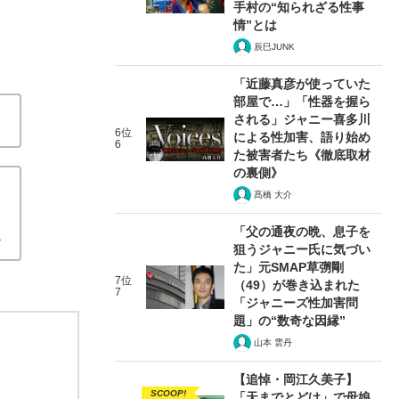
手村の“知られざる性事
情”とは
辰巳JUNK
「近藤真彦が使っていた
部屋で…」「性器を握ら
される」ジャニー喜多川
6位
による性加害、語り始め
6
た被害者たち《徹底取材
の裏側》
髙橋 大介
「父の通夜の晩、息子を
！
狙うジャニー氏に気づい
た」元SMAP草彅剛
7位
（49）が巻き込まれた
7
「ジャニーズ性加害問
題」の“数奇な因縁”
山本 雲丹
【追悼・岡江久美子】
SCOOP!
「天までとどけ」で母娘