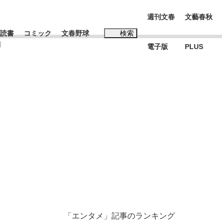
週刊文春
文藝春秋
読書
コミック
文春野球
検索
回
電子版
PLUS
インタビュー
読書
#松田聖子
BC日本代表“敗戦”の真実 選手が明かす...
、私のいま
「エンタメ」記事のランキング