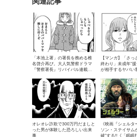
関連記事
「本池上署」の署長を務める椎
【マンガ】「さっ
名啓介再び。大人気警察ドラマ
終わり」未成年”援
『警察署長』リバイバル連載開
が相手するヤバい
始！
オレオレ詐欺で300万円だましと
《映画『シェルタ
った男が体験した恐ろしい出来
ソン・ステイサム
事
破”する!!《「眠