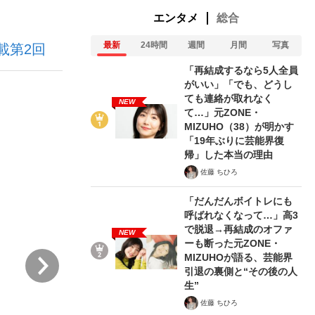
エンタメ
総合
最新
24時間
週間
月間
写真
載第2回
「再結成するなら5人全員
がいい」「でも、どうし
ても連絡が取れなく
NEW
て…」元ZONE・
が悲しい」『北の国から』倉本聰氏（91...
を、目撃せよ。
MIZUHO（38）が明かす
「19年ぶりに芸能界復
帰」した本当の理由
佐藤 ちひろ
「だんだんボイトレにも
呼ばれなくなって…」高3
で脱退→再結成のオファ
NEW
ーも断った元ZONE・
次
MIZUHOが語る、芸能界
引退の裏側と“その後の人
生”
佐藤 ちひろ