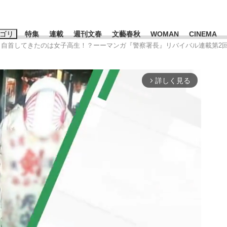
ゴリ
特集
連載
週刊文春
文藝春秋
WOMAN
CINEMA
盗、自首してきたのは女子高生！？ーーマンガ『警察署長』リバイバル連載第2
キーワード入力
ス
エンタメ
ライフ
ビジネス
詳しく見る
arrow_forward_ios
ーワードタグ一覧
山凌輝
#高市早苗
#後藤真希
#森岡毅
#城彰二
#内田有紀
#亀和田武
て明かした日本代表監督に...
「最悪の空気のまま解散」W
私のあのとき