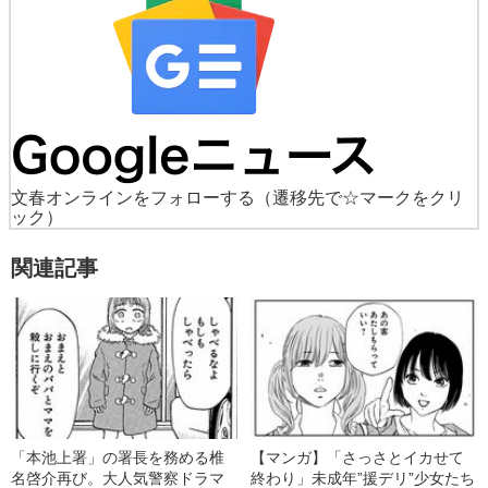
文春オンラインをフォローする
（遷移先で☆マークをクリ
ック）
関連記事
「本池上署」の署長を務める椎
【マンガ】「さっさとイカせて
名啓介再び。大人気警察ドラマ
終わり」未成年”援デリ”少女たち