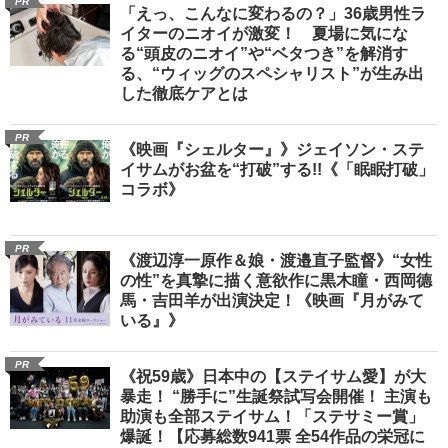
PR
「えっ、こんなに変わるの？」36歳男性ラ
イターのニオイが激変！ 夏場に気にな
る“頭皮のニオイ”や“ベタつき”を解消す
る、“ウィッグのスペシャリスト”が生み出
した徹底ケアとは
PR
《映画『シェルター』》ジェイソン・ステ
イサムがお盆を“打破”する!!《「眠眠打破」
コラボ》
PR
《渡辺淳一原作＆娘・渡邉直子監督》“女性
の性”を真摯に描く意欲作に黒木瞳・西岡德
馬・吉田羊が出演決定！《映画『月がみて
いる』》
PR
《祝59歳》日本中の【ステイサム愛】が大
暴走！ “勝手に”生誕祭試写会開催！ 主演も
助演も全部ステイサム！「ステサミー賞」
爆誕！【応募総数941票 全54作品の栄冠に