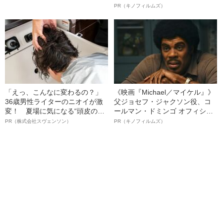
ボ》
PR（キノフィルムズ）
「えっ、こんなに変わるの？」
《映画『Michael／マイケル』》
36歳男性ライターのニオイが激
父ジョセフ・ジャクソン役、コ
変！ 夏場に気になる“頭皮のニ
ールマン・ドミンゴ オフィシャ
オイ”や“ベタつき”を解消す
ルインタビュー“観客を魅了した
PR（株式会社スヴェンソン）
PR（キノフィルムズ）
る、“ウィッグのスペシャリス
名優、複雑な父親像への想いを
ト”が生み出した徹底ケアとは
語る”《日本興収70億円突破》