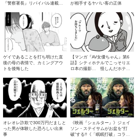
『警察署長』リバイバル連載開
が相手するヤバい客の正体
始！
ゲイであることを打ち明けた直
【マンガ『AV女優ちゃん』第6
後の母の表情で、カミングアウ
話】シティホテルでこっそりエ
トを後悔した
ロ本の撮影… 怪しんだホテル
マンの“意外な行動”とは？
オレオレ詐欺で300万円だましと
《映画『シェルター』》ジェイ
った男が体験した恐ろしい出来
ソン・ステイサムがお盆を“打
事
破”する!!《「眠眠打破」コラ