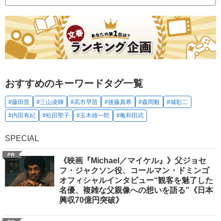
おすすめのキーワードタグ一覧
#藤田晋
#三山凌輝
#高市早苗
#後藤真希
#森岡毅
#城彰二
#内田有紀
#松田聖子
#玉木雄一郎
#亀和田武
SPECIAL
PR
《映画『Michael／マイケル』》父ジョセ
フ・ジャクソン役、コールマン・ドミンゴ
オフィシャルインタビュー“観客を魅了した
名優、複雑な父親像への想いを語る”《日本
興収70億円突破》