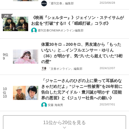
2023/06/28
「週刊文春」編集部
PR
《映画『シェルター』》ジェイソン・ステイサムが
お盆を“打破”する!!《「眠眠打破」コラボ》
週刊文春CINEMAオンライン編集部
体重30キロ→200キロ、男友達から「もった
いない」と…インフルエンサー・ゆりん
9位
（36）が明かす、気づいたら超えていた“3桁
9
の壁”
2024/12/07
「文春オンライン」編集部
「ジャニーさんのひざの上に乗って耳舐めな
きゃだめだよ」“ジャニー性被害”を26年前に
10
告白した元アイドル・豊川誕が明かす《芸能
位
10
界の悪習》と《ジュリー社長への願い》
2023/07/01
安藤 海南男
11位から20位を見る