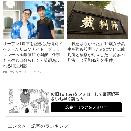
オープン1周年を記念した特別イ
「殺意はなかった」19歳女子高
ベントがサムソナイト・ブラッ
生を強姦殺害したのになぜ…裁
クレーベル銀座店で開催 仕事
判所と検察が対立した「驚きの
も人生も自分らしく～笑顔あふ
判決」（昭和42年の事件）
れる特別対談～
PR（サムソナイト・ジャパン）
X(旧Twitter)をフォローして最新記事
をいち早く読もう
文春コミックをフォロー
「エンタメ」記事のランキング