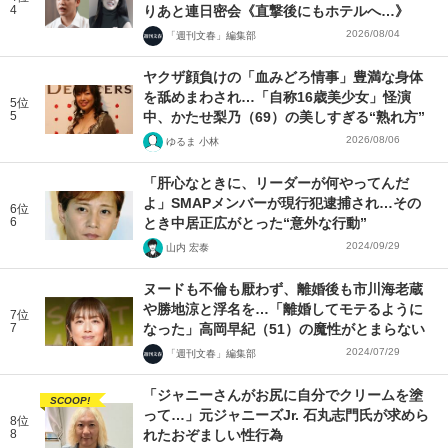
4
りあと連日密会《直撃後にもホテルへ…》
2026/08/04
「週刊文春」編集部
ヤクザ顔負けの「血みどろ情事」豊満な身体
を舐めまわされ…「自称16歳美少女」怪演
5位
5
中、かたせ梨乃（69）の美しすぎる“熟れ方”
2026/08/06
ゆるま 小林
「肝心なときに、リーダーが何やってんだ
よ」SMAPメンバーが現行犯逮捕され…その
6位
6
とき中居正広がとった“意外な行動”
2024/09/29
山内 宏泰
ヌードも不倫も厭わず、離婚後も市川海老蔵
や勝地涼と浮名を…「離婚してモテるように
7位
7
なった」高岡早紀（51）の魔性がとまらない
2024/07/29
「週刊文春」編集部
「ジャニーさんがお尻に自分でクリームを塗
SCOOP!
って…」元ジャニーズJr. 石丸志門氏が求めら
8位
8
れたおぞましい性行為