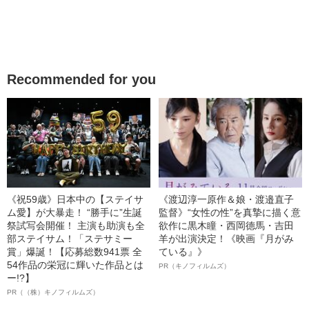
Recommended for you
《祝59歳》日本中の【ステイサ
《渡辺淳一原作＆娘・渡邉直子
ム愛】が大暴走！ “勝手に”生誕
監督》“女性の性”を真摯に描く意
祭試写会開催！ 主演も助演も全
欲作に黒木瞳・西岡德馬・吉田
部ステイサム！「ステサミー
羊が出演決定！《映画『月がみ
賞」爆誕！【応募総数941票 全
ている』》
54作品の栄冠に輝いた作品とは
PR（キノフィルムズ）
ー!?】
PR（（株）キノフィルムズ）