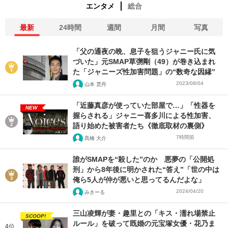
エンタメ
総合
最新
24時間
週間
月間
写真
「父の通夜の晩、息子を狙うジャニー氏に気
づいた」元SMAP草彅剛（49）が巻き込まれ
た「ジャニーズ性加害問題」の“数奇な因縁”
2023/08/04
山本 雲丹
「近藤真彦が使っていた部屋で…」「性器を
NEW
握らされる」ジャニー喜多川による性加害、
語り始めた被害者たち《徹底取材の裏側》
7時間前
髙橋 大介
誰がSMAPを“殺した”のか 悪夢の「公開処
刑」から8年後に明かされた“答え”「世の中は
俺ら5人が仲が悪いと思ってるんだよな」
2024/04/20
みきーる
三山凌輝が妻・趣里との「キス・濡れ場禁止
SCOOP!
ルール」を破って既婚の元宝塚女優・花乃ま
4位