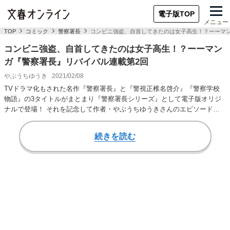
電子版TOP
メニュー
TOP
コミック
警察署長
コンビニ強盗、自首してきたのは女子高生！？ーーマ
コンビニ強盗、自首してきたのは女子高生！？ーーマン
ガ『警察署長』リバイバル連載第2回
やぶうちゆうき
2021/02/08
TVドラマ化もされた名作『警察署長』と『警視正椎名啓介』『警察学校
物語』の3タイトルがまとまり『警察署長シリーズ』として電子版オリジ
ナルで登場！ それを記念して作者・やぶうちゆうきさんのエピソードと
ともにセレクショ…
続きを読む