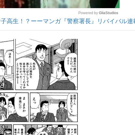
Powered by 
GliaStudios
子高生！？ーーマンガ『警察署長』リバイバル連
Mute
手が証言した“NPB聞...
「クマが悪者扱いされているの
キングの誕生
もっと見る
カー日本代表・森保一監督...