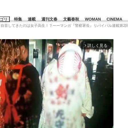
ゴリ
特集
連載
週刊文春
文藝春秋
WOMAN
CINEMA
盗、自首してきたのは女子高生！？ーーマンガ『警察署長』リバイバル連載第2
キーワード入力
ス
エンタメ
ライフ
ビジネス
詳しく見る
arrow_forward_ios
ーワードタグ一覧
山凌輝
#高市早苗
#後藤真希
#森岡毅
#城彰二
#内田有紀
#亀和田武
て明かした日本代表監督に...
「最悪の空気のまま解散」W
私のあのとき