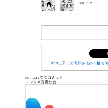
関連リンク
「本池上署」の署長を務める椎名
source : 文春コミック
エンタメ
読書
社会