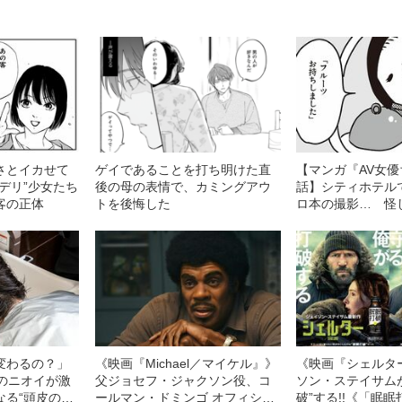
さとイカせて
ゲイであることを打ち明けた直
【マンガ『AV女優
デリ”少女たち
後の母の表情で、カミングアウ
話】シティホテル
客の正体
トを後悔した
ロ本の撮影… 怪
マンの“意外な行動
変わるの？」
《映画『Michael／マイケル』》
《映画『シェルタ
ーのニオイが激
父ジョセフ・ジャクソン役、コ
ソン・ステイサム
なる“頭皮のニ
ールマン・ドミンゴ オフィシャ
破”する!!《「眠