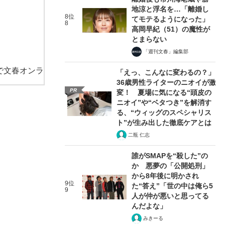
地涼と浮名を…「離婚し
8位
てモテるようになった」
8
高岡早紀（51）の魔性が
とまらない
「週刊文春」編集部
で文春オンラ
「えっ、こんなに変わるの？」
36歳男性ライターのニオイが激
PR
変！ 夏場に気になる“頭皮の
ニオイ”や“ベタつき”を解消す
る、“ウィッグのスペシャリス
ト”が生み出した徹底ケアとは
二瓶 仁志
誰がSMAPを“殺した”の
か 悪夢の「公開処刑」
から8年後に明かされ
9位
た“答え”「世の中は俺ら5
9
人が仲が悪いと思ってる
んだよな」
みきーる