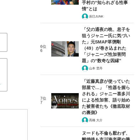
手村の“知られざる性事
情”とは
辰巳JUNK
「父の通夜の晩、息子を
狙うジャニー氏に気づい
た」元SMAP草彅剛
6位
（49）が巻き込まれた
6
「ジャニーズ性加害問
題」の“数奇な因縁”
山本 雲丹
「近藤真彦が使っていた
！
部屋で…」「性器を握ら
される」ジャニー喜多川
7位
による性加害、語り始め
7
た被害者たち《徹底取材
の裏側》
髙橋 大介
ヌードも不倫も厭わず、
離婚後も市川海老蔵や勝