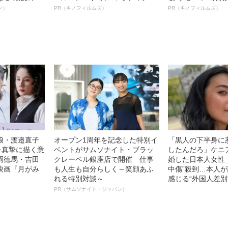
”を解消す
ルインタビュー“観客を魅了した
ボ》
ン）
PR（キノフィルムズ）
PR（キノフィルムズ）
スペシャリス
名優、複雑な父親像への想いを
徹底ケアとは
語る”《日本興収70億円突破》
娘・渡邉直子
オープン1周年を記念した特別イ
「黒人の下半身に
を真摯に描く意
ベントがサムソナイト・ブラッ
したんだろ」ケニ
岡德馬・吉田
クレーベル銀座店で開催 仕事
婚した日本人女性（
映画『月がみ
も人生も自分らしく～笑顔あふ
中傷”殺到…本人
れる特別対談～
感じる“外国人差別
PR（サムソナイト・ジャパン）