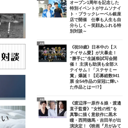
オープン1周年を記念した
特別イベントがサムソナイ
ト・ブラックレーベル銀座
店で開催 仕事も人生も自
分らしく～笑顔あふれる特
別対談～
PR
《祝59歳》日本中の【ス
テイサム愛】が大暴走！
“勝手に”生誕祭試写会開
催！ 主演も助演も全部ス
テイサム！「ステサミー
賞」爆誕！【応募総数941
票 全54作品の栄冠に輝い
た作品とはー!?】
PR
《渡辺淳一原作＆娘・渡邉
直子監督》“女性の性”を
真摯に描く意欲作に黒木
瞳・西岡德馬・吉田羊が出
演決定！《映画『月がみて