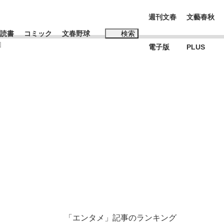
週刊文春
文藝春秋
読書
コミック
文春野球
検索
回
電子版
PLUS
インタビュー
読書
#松田聖子
BC日本代表“敗戦”の真実 選手が明かす...
、私のいま
「エンタメ」記事のランキング