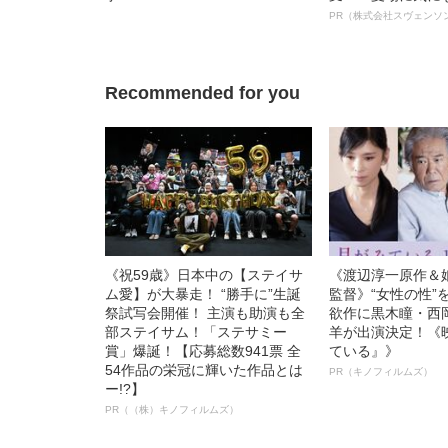
オイ”や“ベタつき
PR（株式会社スヴェンソ
る、“ウィッグの
ト”が生み出した
Recommended for you
《祝59歳》日本中の【ステイサ
《渡辺淳一原作＆
ム愛】が大暴走！ “勝手に”生誕
監督》“女性の性”
祭試写会開催！ 主演も助演も全
欲作に黒木瞳・西
部ステイサム！「ステサミー
羊が出演決定！《
賞」爆誕！【応募総数941票 全
ている』》
54作品の栄冠に輝いた作品とは
PR（キノフィルムズ）
ー!?】
PR（（株）キノフィルムズ）