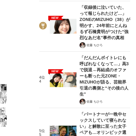
「収録後に泣いていた、
って報じられたけど…」
NEW
ZONEのMIZUHO（38）が
明かす、24年前にとんね
るず石橋貴明がつけた“強
烈なあだ名”事件の真相
佐藤 ちひろ
コンビニ強盗、自首してきたのは女子高生！？ーーマ
「だんだんボイトレにも
マンガ『警察署長』作者セレクション＃2
2021/02/08
呼ばれなくなって…」高3
で脱退→再結成のオファ
NEW
ーも断った元ZONE・
関連記事
4位
4
MIZUHOが語る、芸能界
引退の裏側と“その後の人
「本池上署」の署長を務める椎名啓介再び。大人気警察
生”
【マンガ】「さっさとイカせて終わり」未成年”援デリ”
佐藤 ちひろ
あることを打ち明けた直後の母の表情で、カミングアウ
「パートナーが一晩中セ
ックスしていて寝られな
い」と解散に至った女子
5位
ペアも…オリンピック選
5