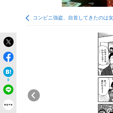
コンビニ強盗、自首してきたのは女
観る将棋、読む将棋
「敗因分析は一切聞かれなかった」侍ジャパン選
0
いまさら聞けない資産運用のすべて
前
「目標達成できなかったからと言って…」サッ