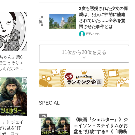
2度も誘拐された少女の両
親は、犯人に性的に籠絡
10
されていた……全米を驚
位
10
愕させた事件とは
辰巳JUNK
11位から20位を見る
ちゃん』第6
でこっそりエ
しんだホテル
”とは？
SPECIAL
PR
《映画『シェルター』》ジ
ー』》ジェイ
ェイソン・ステイサムがお
がお盆を“打
盆を“打破”する!!《「眠眠
眠打破」コラ