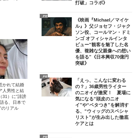
打破」コラボ》
PR
《映画『Michael／マイケ
ル』》父ジョセフ・ジャク
ソン役、コールマン・ドミ
ンゴ オフィシャルインタ
ビュー“観客を魅了した名
優、複雑な父親像への想い
を語る”《日本興収70億円
突破》
PR
「えっ、こんなに変わる
惹かれて結婚
の？」36歳男性ライター
ア人男性と結
のニオイが激変！ 夏場に
31）に“誹謗
気になる“頭皮のニオ
が語る、日本で
イ”や“ベタつき”を解消す
”のリアル
る、“ウィッグのスペシャ
リスト”が生み出した徹底
ケアとは
PR