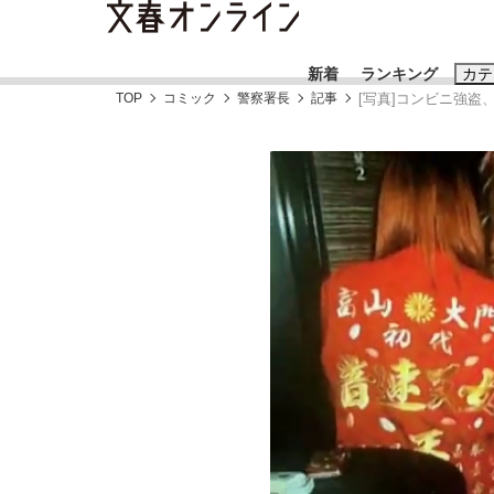
新着
ランキング
カテ
TOP
コミック
警察署長
記事
[写真]コンビニ強
スクープ
ニュー
おすすめのキ
#藤田晋
#三
#玉木雄一郎
「90%は失敗する。でも…」本田圭佑が初め
終戦から81年