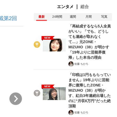
エンタメ
総合
最新
24時間
週間
月間
写真
載第2回
「再結成するなら5人全員
がいい」「でも、どうし
ても連絡が取れなく
NEW
て…」元ZONE・
が悲しい」『北の国から』倉本聰氏（91...
を、目撃せよ。
MIZUHO（38）が明かす
「19年ぶりに芸能界復
帰」した本当の理由
佐藤 ちひろ
「印税は1円ももらってい
ません」19年ぶりに芸能
界に復帰したZONE・
NEW
MIZUHO（38）が明か
次
す、紅白3年連続出場した
のに“月収8万円”だった絶
頂期
佐藤 ちひろ