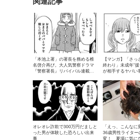
関連記事
「本池上署」の署長を務める椎
【マンガ】「さっ
名啓介再び。大人気警察ドラマ
終わり」未成年”援
『警察署長』リバイバル連載開
が相手するヤバい
始！
オレオレ詐欺で300万円だましと
「えっ、こんなに
った男が体験した恐ろしい出来
36歳男性ライタ
事
変！ 夏場に気に