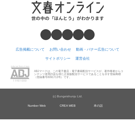
広告掲載について
お問い合わせ
動画・バナー広告について
サイトポリシー
運営会社
ABJマークは、この電子書店・電子書籍配信サービスが、著作権者からコ
ンテンツ使用許諾を得た正規版配信サービスであることを示す登録商標
（登録番号6091713号）です。
(c) Bungeishunju Ltd.
Number Web
CREA WEB
本の話