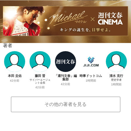
著者
本田 圭佑
藤田 晋
「週刊文春」編
時事ドットコム
清水 克行
集部
サイバーエージェ
歴史学者
42分前
1時間前
ント会長
42分前
1時間前
42分前
その他の著者を見る