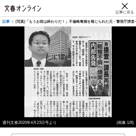
記事に戻る
記事
[写真]「もうお前は終わりだ！」不倫略奪婚を報じられた元・警視庁捜査
週刊文春2020年4月23日号より
(画像 1/8)