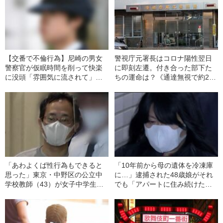
【交番で不倫行為】尼崎の男女
警視庁元署長はコロナ陽性翌日
警察官が仮眠時間を削って快楽
に即刻左遷。付き合った部下た
に没頭「雰囲気に流されて」懲
ちの運命は？《通達無視で約20
戒処分
人の飲み会》
「あわよくば性行為もできると
「10年前から母の遺体を冷凍庫
思った」東京・中野区の公立中
に…」逮捕された48歳娘がそれ
学校教師（43）が女子中学生を
でも「アパートに住み続けたか
誘拐の疑い カカオトークで相
った」本当の理由
手を物色、何度もホテルを替え
た卑劣な手口