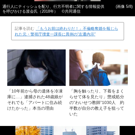
通行人にティッシュを配り、行方不明者に関する情報提供
(画像 5/8)
を呼びかける渡会氏（2018年） ©️共同通信
記事を読む
「もうお前は終わりだ！」不倫略奪婚を報じら
れた元・警視庁捜査一課長に異例の“左遷内示”
「10年前から母の遺体を冷凍
「胸を触ったり、下着をまく
庫に…」逮捕された48歳娘が
らせて体を見たり」懲戒処分
それでも「アパートに住み続
の“わいせつ教師”1030人 約
けたかった」本当の理由
半数が自分の教え子を狙って
いた