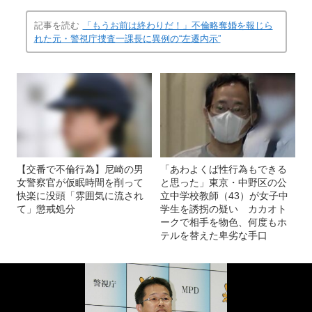
記事を読む
「もうお前は終わりだ！」不倫略奪婚を報じら
れた元・警視庁捜査一課長に異例の“左遷内示”
【交番で不倫行為】尼崎の男
「あわよくば性行為もできる
女警察官が仮眠時間を削って
と思った」東京・中野区の公
快楽に没頭「雰囲気に流され
立中学校教師（43）が女子中
て」懲戒処分
学生を誘拐の疑い カカオト
ークで相手を物色、何度もホ
テルを替えた卑劣な手口