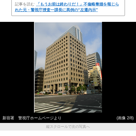
記事を読む
「もうお前は終わりだ！」不倫略奪婚を報じら
れた元・警視庁捜査一課長に異例の“左遷内示”
新宿署 警視庁ホームページより
(画像 2/8)
縦スクロールで次の写真へ