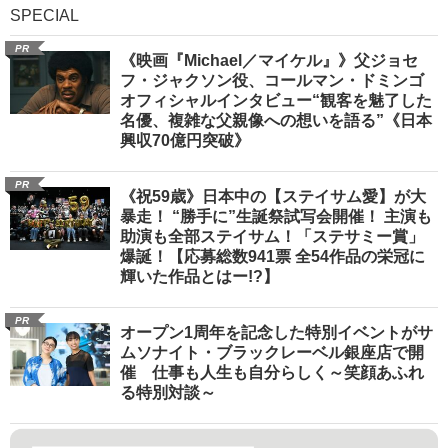
SPECIAL
PR
《映画『Michael／マイケル』》父ジョセ
フ・ジャクソン役、コールマン・ドミンゴ
オフィシャルインタビュー“観客を魅了した
名優、複雑な父親像への想いを語る”《日本
興収70億円突破》
PR
《祝59歳》日本中の【ステイサム愛】が大
暴走！ “勝手に”生誕祭試写会開催！ 主演も
助演も全部ステイサム！「ステサミー賞」
爆誕！【応募総数941票 全54作品の栄冠に
輝いた作品とはー!?】
PR
オープン1周年を記念した特別イベントがサ
ムソナイト・ブラックレーベル銀座店で開
催 仕事も人生も自分らしく～笑顔あふれ
る特別対談～