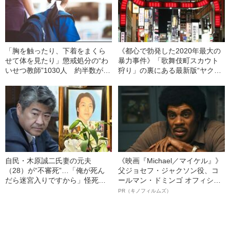
「胸を触ったり、下着をまくら
《都心で勃発した2020年最大の
せて体を見たり」懲戒処分の“わ
暴力事件》「歌舞伎町スカウト
いせつ教師”1030人 約半数が自
狩り」の裏にある最新版“ヤクザ
分の教え子を狙っていた
の対立構図”
自民・木原誠二氏妻の元夫
《映画『Michael／マイケル』》
（28）が“不審死”…「俺が死ん
父ジョセフ・ジャクソン役、コ
だら迷宮入りですから」怪死現
ールマン・ドミンゴ オフィシャ
場を知るキーマンが重大証言
ルインタビュー“観客を魅了した
PR（キノフィルムズ）
《木原事件に新展開》
名優、複雑な父親像への想いを
語る”《日本興収70億円突破》