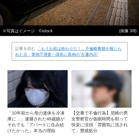
※写真はイメージ ©istock
(画像 3/8)
記事を読む
「もうお前は終わりだ！」不倫略奪婚を報じら
れた元・警視庁捜査一課長に異例の“左遷内示”
「10年前から母の遺体を冷凍
【交番で不倫行為】尼崎の男
庫に…」逮捕された48歳娘が
女警察官が仮眠時間を削って
それでも「アパートに住み続
快楽に没頭「雰囲気に流され
けたかった」本当の理由
て」懲戒処分