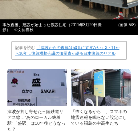
事故直後、建設が始まった仮設住宅（2011年3月20日撮
(画像 5/8)
影） ©文藝春秋
記事を読む
「津波からの復興は50％にすぎない」3・11か
ら10年…復興構想会議の御厨貴が語る日本復興のリアル
津波が押し寄せた三陸鉄道リ
「怖くなるから…」スマホの
アス線…“あのローカル終着
地震速報を鳴らない設定にし
駅”「盛駅」は10年後どうなっ
ている福島の中高生たち
た？