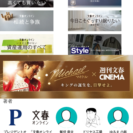
著者
プレジデントオ
「文春オンライ
飯伏 幸太
ドリヤス工場
ゆるま 小林