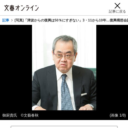
記事に戻る
記事
[写真]「津波からの復興は50％にすぎない」3・11から10年…復興構
御厨貴氏 ©文藝春秋
(画像 1/8)