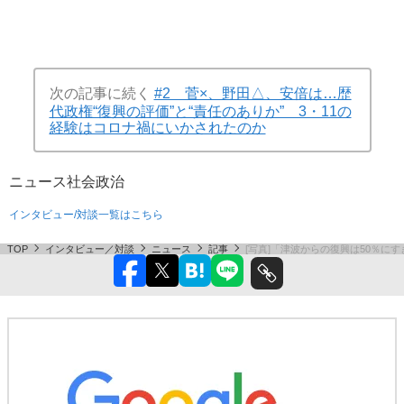
次の記事に続く
#2 菅×、野田△、安倍は…歴
代政権“復興の評価”と“責任のありか” 3・11の
経験はコロナ禍にいかされたのか
ニュース
社会
政治
インタビュー/対談一覧はこちら
TOP
インタビュー／対談
ニュース
記事
[写真]「津波からの復興は50％に