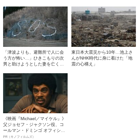
「津波よりも、避難所で人に会
東日本大震災から10年…池上さ
う方が怖い…」ひきこもりの次
んがNHK時代に身に着けた「地
男と助けようとした妻を亡くし
震の心構え」
て
《映画『Michael／マイケル』》
父ジョセフ・ジャクソン役、コ
ールマン・ドミンゴ オフィシャ
ルインタビュー“観客を魅了した
PR（キノフィルムズ）