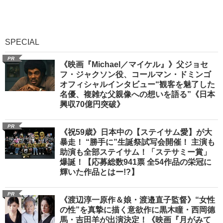
SPECIAL
PR
《映画『Michael／マイケル』》父ジョセ
フ・ジャクソン役、コールマン・ドミンゴ
オフィシャルインタビュー“観客を魅了した
名優、複雑な父親像への想いを語る”《日本
興収70億円突破》
PR
《祝59歳》日本中の【ステイサム愛】が大
暴走！ “勝手に”生誕祭試写会開催！ 主演も
助演も全部ステイサム！「ステサミー賞」
爆誕！【応募総数941票 全54作品の栄冠に
輝いた作品とはー!?】
PR
《渡辺淳一原作＆娘・渡邉直子監督》“女性
の性”を真摯に描く意欲作に黒木瞳・西岡德
馬・吉田羊が出演決定！《映画『月がみて