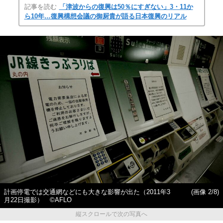
記事を読む
「津波からの復興は50％にすぎない」3・11か
ら10年…復興構想会議の御厨貴が語る日本復興のリアル
計画停電では交通網などにも大きな影響が出た（2011年3
(画像 2/8)
月22日撮影） ©AFLO
縦スクロールで次の写真へ