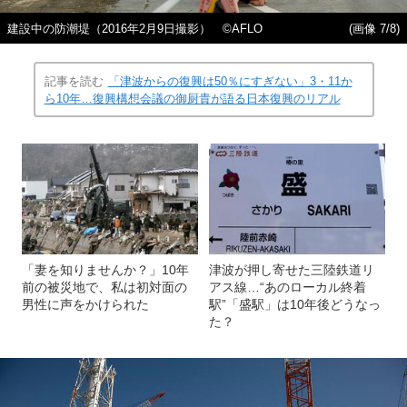
建設中の防潮堤（2016年2月9日撮影） ©AFLO
(画像 7/8)
記事を読む
「津波からの復興は50％にすぎない」3・11か
ら10年…復興構想会議の御厨貴が語る日本復興のリアル
「妻を知りませんか？」10年
津波が押し寄せた三陸鉄道リ
前の被災地で、私は初対面の
アス線…“あのローカル終着
男性に声をかけられた
駅”「盛駅」は10年後どうなっ
た？