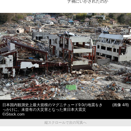
ナ禍にいかされたのか
日本国内観測史上最大規模のマグニチュード9.0の地震をき
(画像 4/8)
っかけに、未曾有の大災害となった東日本大震災
©iStock.com
縦スクロールで次の写真へ