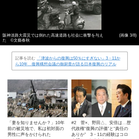
阪神淡路大震災では倒れた高速道路も社会に衝撃を与え
(画像 3/8)
た ©文藝春秋
記事を読む
「津波からの復興は50％にすぎない」3・11か
ら10年…復興構想会議の御厨貴が語る日本復興のリアル
「妻を知りませんか？」10年
#2 菅×、野田△、安倍は…歴
前の被災地で、私は初対面の
代政権“復興の評価”と“責任の
男性に声をかけられた
ありか” 3・11の経験はコロ