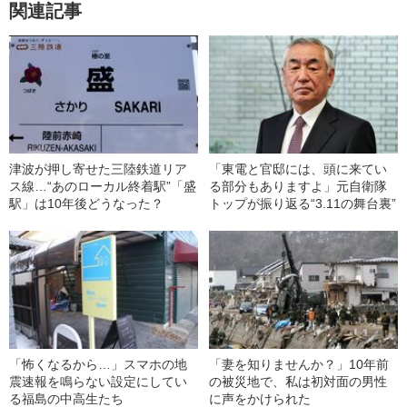
関連記事
津波が押し寄せた三陸鉄道リア
「東電と官邸には、頭に来てい
ス線…“あのローカル終着駅”「盛
る部分もありますよ」元自衛隊
駅」は10年後どうなった？
トップが振り返る“3.11の舞台裏”
「怖くなるから…」スマホの地
「妻を知りませんか？」10年前
震速報を鳴らない設定にしてい
の被災地で、私は初対面の男性
る福島の中高生たち
に声をかけられた