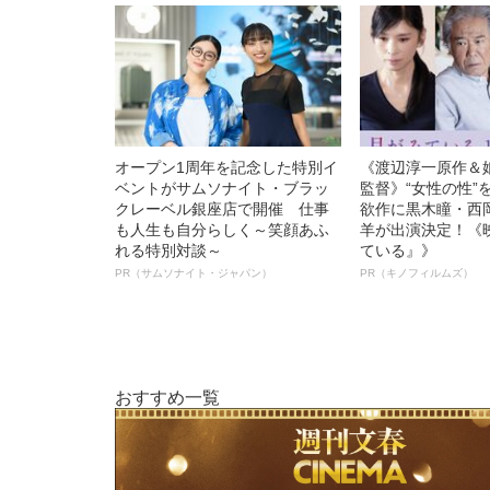
オープン1周年を記念した特別イ
《渡辺淳一原作＆
ベントがサムソナイト・ブラッ
監督》“女性の性”
クレーベル銀座店で開催 仕事
欲作に黒木瞳・西
も人生も自分らしく～笑顔あふ
羊が出演決定！《
れる特別対談～
ている』》
PR（サムソナイト・ジャパン）
PR（キノフィルムズ）
おすすめ一覧