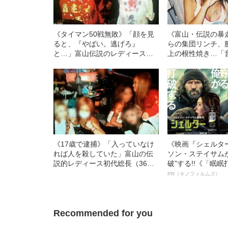
《タイマン50戦無敗》「顔を見
《富山・伝説の暴
ると、『やばい。逃げろ』
らの集団リンチ、
と…」富山伝説のレディース初
上の根性焼き…「
代総長（36）が語る、ギャルサ
代総長しおりさん
ー制圧と朝までのバイク暴走
す、過酷すぎる10
《17歳で逮捕》「入っていなけ
《映画『シェルタ
れば人を殺していた」富山の伝
ソン・ステイサム
説的レディース初代総長（36）
破”する!!《「眠
が告白する、女子少年院での独
ボ》
PR（キノフィルムズ）
房生活と“ヤンキーの更生”
Recommended for you