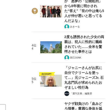
か 悪夢の「公開処刑」
から8年後に明かされ
た“答え”「世の中は俺ら5
人が仲が悪いと思ってる
んだよな」
みきーる
5/7
2度も誘拐された少女の両
親は、犯人に性的に籠絡
4位
されていた……全米を驚
4
愕させた事件とは
辰巳JUNK
「ジャニーさんがお尻に
自分でクリームを塗っ
SCOOP!
て…」元ジャニーズJr. 石
5位
5
丸志門氏が求められたお
ぞましい性行為
「週刊文春」編集部
ヤクザ顔負けの「血みど
ろ情事」豊満な身体を舐