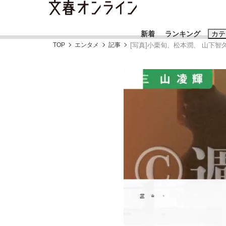
新着
ランキング
カテ
TOP
エンタメ
記事
[写真]小栗旬、松本潤、 山下智
スクープ
ニュー
おすすめのキ
#藤田晋
#三
#玉木雄一郎
「90%は失敗する。でも…」本田圭佑が初め
終戦から81年