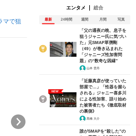
エンタメ
総合
最新
24時間
週間
月間
写真
ラマで狙
ない資産運用のすべて
「父の通夜の晩、息子を
狙うジャニー氏に気づい
た」元SMAP草彅剛
（49）が巻き込まれた
が悲しい」『北の国から』倉本聰氏（91...
「ジャニーズ性加害問
題」の“数奇な因縁”
山本 雲丹
「近藤真彦が使っていた
部屋で…」「性器を握ら
NEW
される」ジャニー喜多川
による性加害、語り始め
た被害者たち《徹底取材
の裏側》
次
髙橋 大介
誰がSMAPを“殺した”の