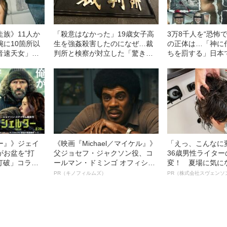
走族》11人か
「殺意はなかった」19歳女子高
3万8千人を“恐怖
腕に10箇所以
生を強姦殺害したのになぜ…裁
の正体は…「神に
音速天女」初
判所と検察が対立した「驚きの
ちを罰する」日本
（36）が明か
判決」（昭和42年の事件）
ない“韓国版アウシ
代
条理な結末
ー』》ジェイ
《映画『Michael／マイケル』》
「えっ、こんなに
がお盆を“打
父ジョセフ・ジャクソン役、コ
36歳男性ライタ
眠打破」コラ
ールマン・ドミンゴ オフィシャ
変！ 夏場に気に
ルインタビュー“観客を魅了した
オイ”や“ベタつき
PR（キノフィルムズ）
PR（株式会社スヴェンソ
名優、複雑な父親像への想いを
る、“ウィッグの
語る”《日本興収70億円突破》
ト”が生み出した