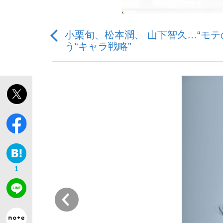
小栗旬、松本潤、 山下智久…“モテ
う“キャラ戦略”
「敗因分析は一切聞かれなかった」侍ジャパン選
キングの誕生を、目撃せよ。
the Style
1
前
「目標達成できなかったからと言って…」サッ