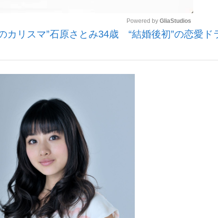
Powered by 
GliaStudios
のカリスマ”石原さとみ34歳 “結婚後初”の恋愛ド
いまさら聞け
Mute
手が証言した“NPB聞...
「クマが悪者扱いされているの
もっと見る
カー日本代表・森保一監督...