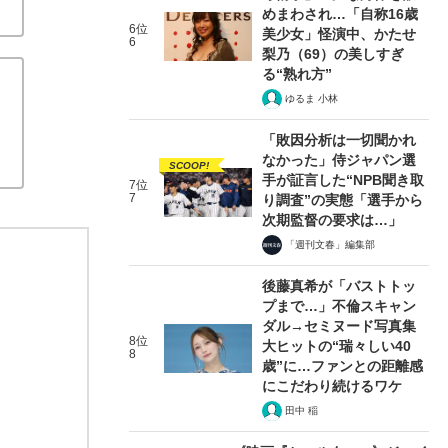
めまわされ…「自称16歳
6位
美少女」怪演中、かたせ
6
梨乃（69）の美しすぎ
る“熟れ方”
ゆるま 小林
「敗因分析は一切聞かれ
なかった」侍ジャパン選
SCOOP!
手が証言した“NPB聞き取
7位
7
り調査”の実態「選手から
次期監督の要求は…」
「週刊文春」編集部
後藤真希が「バストトッ
プまで…」不倫スキャン
ダル→セミヌード写真集
8位
大ヒットの“瑞々しい40
8
歳”に…ファンとの距離感
にこだわり続けるワケ
田中 稲