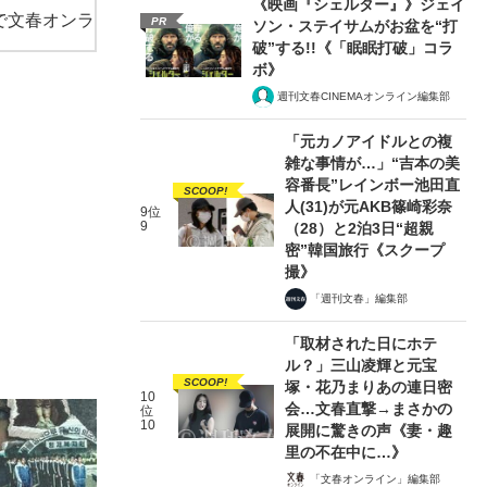
《映画『シェルター』》ジェイ
で文春オンラ
PR
ソン・ステイサムがお盆を“打
破”する!!《「眠眠打破」コラ
ボ》
週刊文春CINEMAオンライン編集部
「元カノアイドルとの複
雑な事情が…」“吉本の美
容番長”レインボー池田直
SCOOP!
人(31)が元AKB篠崎彩奈
9位
9
（28）と2泊3日“超親
密”韓国旅行《スクープ
撮》
「週刊文春」編集部
「取材された日にホテ
ル？」三山凌輝と元宝
SCOOP!
塚・花乃まりあの連日密
10
会…文春直撃→まさかの
位
10
展開に驚きの声《妻・趣
里の不在中に…》
「文春オンライン」編集部