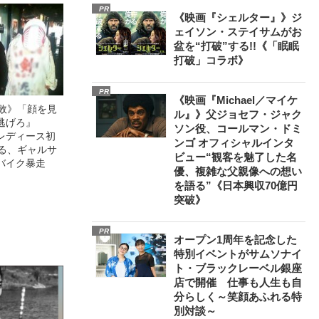
PR
《映画『シェルター』》ジ
ェイソン・ステイサムがお
盆を“打破”する!!《「眠眠
打破」コラボ》
PR
《映画『Michael／マイケ
無敗》「顔を見
ル』》父ジョセフ・ジャク
逃げろ』
ソン役、コールマン・ドミ
レディース初
ンゴ オフィシャルインタ
語る、ギャルサ
ビュー“観客を魅了した名
バイク暴走
優、複雑な父親像への想い
を語る”《日本興収70億円
突破》
PR
オープン1周年を記念した
特別イベントがサムソナイ
ト・ブラックレーベル銀座
店で開催 仕事も人生も自
分らしく～笑顔あふれる特
別対談～