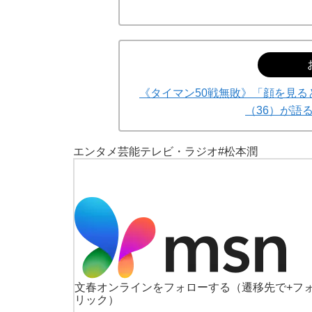
《タイマン50戦無敗》「顔を見
（36）が語
エンタメ
芸能
テレビ・ラジオ
#松本潤
文春オンラインをフォローする
（遷移先で+フ
リック）