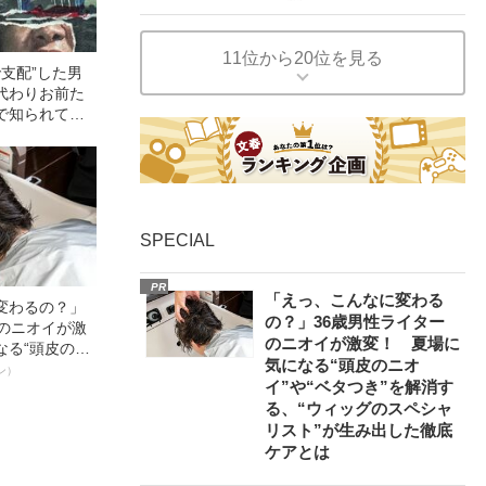
11位から20位を見る
で支配”した男
代わりお前た
で知られてい
ュビッツ”の不
SPECIAL
PR
「えっ、こんなに変わる
変わるの？」
の？」36歳男性ライター
ーのニオイが激
のニオイが激変！ 夏場に
なる“頭皮のニ
気になる“頭皮のニオ
”を解消す
ン）
イ”や“ベタつき”を解消す
スペシャリス
る、“ウィッグのスペシャ
徹底ケアとは
リスト”が生み出した徹底
ケアとは