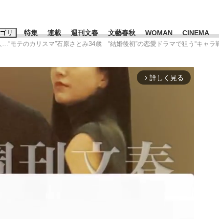
ゴリ
特集
連載
週刊文春
文藝春秋
WOMAN
CINEMA
久…“モテのカリスマ”石原さとみ34歳 “結婚後初”の恋愛ドラマで狙う“キャラ
キーワード入力
ス
エンタメ
ライフ
ビジネス
詳しく見る
arrow_forward_ios
ーワードタグ一覧
山凌輝
#高市早苗
#後藤真希
#森岡毅
#城彰二
#内田有紀
観る将棋、読
#亀和田武
て明かした日本代表監督に...
「最悪の空気のまま解散」W