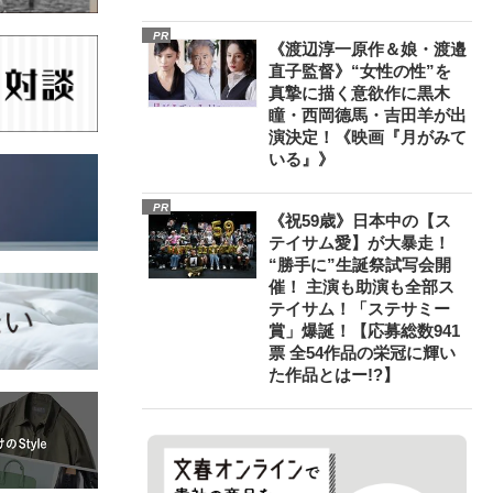
PR
《渡辺淳一原作＆娘・渡邉
直子監督》“女性の性”を
真摯に描く意欲作に黒木
瞳・西岡德馬・吉田羊が出
演決定！《映画『月がみて
いる』》
PR
《祝59歳》日本中の【ス
テイサム愛】が大暴走！
“勝手に”生誕祭試写会開
催！ 主演も助演も全部ス
テイサム！「ステサミー
賞」爆誕！【応募総数941
票 全54作品の栄冠に輝い
た作品とはー!?】