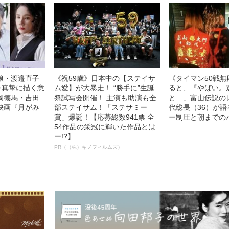
娘・渡邉直子
《祝59歳》日本中の【ステイサ
《タイマン50戦
を真摯に描く意
ム愛】が大暴走！ “勝手に”生誕
ると、『やばい。
岡德馬・吉田
祭試写会開催！ 主演も助演も全
と…」富山伝説の
映画『月がみ
部ステイサム！「ステサミー
代総長（36）が
賞」爆誕！【応募総数941票 全
ー制圧と朝までの
54作品の栄冠に輝いた作品とは
ー!?】
PR（（株）キノフィルムズ）