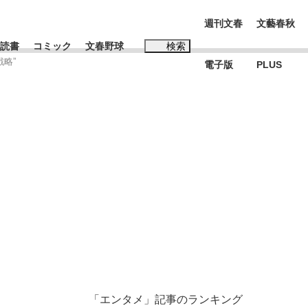
週刊文春
文藝春秋
読書
コミック
文春野球
検索
戦略”
電子版
PLUS
インタビュー
読書
#松田聖子
む将棋
BC日本代表“敗戦”の真実 選手が明かす...
「エンタメ」記事のランキング