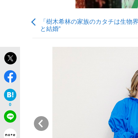
「樹木希林の家族のカタチは生物界
と結婚”
「最悪の空気のまま解散」WBC日本代表“敗戦
私のあのとき、私のいま
0
前
「クマが悪者扱いされているのが悲しい」『北
キングの誕生を、目撃せよ。