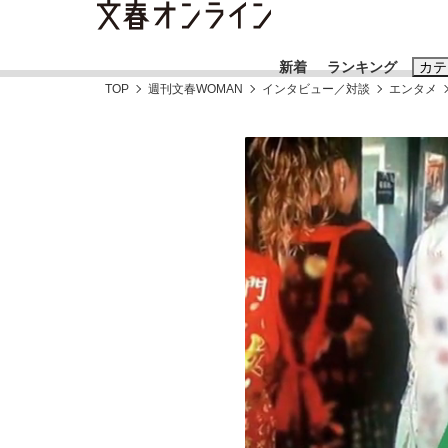
新着
ランキング
カテ
TOP
週刊文春WOMAN
インタビュー／対談
エンタメ
スクープ
ニュー
おすすめのキ
#藤田晋
#三
#玉木雄一郎
《BTS厳戒トーキョー滞在記》RM→渋谷で飲
終戦から81年