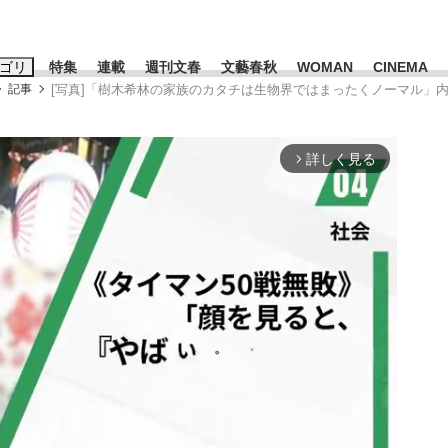
ゴリ
特集
連載
週刊文春
文藝春秋
WOMAN
CINEMA
記事
[写真]「樹木希林の家族のカタチは生物界ではまったくノーマル」内
キーワード入力
ス
エンタメ
ライフ
ビジネス
詳しく見る
arrow_forward_ios
ーワードタグ一覧
山凌輝
#高市早苗
#後藤真希
#森岡毅
#城彰二
#内田有紀
#亀和田武
み会、JIN→伊豆の...
「90%は失敗する。でも…」
日本生まれの