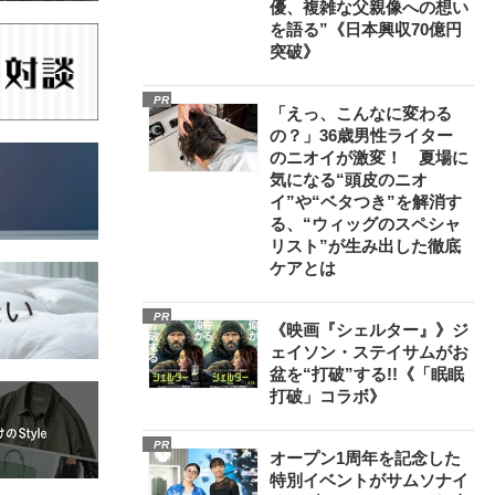
優、複雑な父親像への想い
を語る”《日本興収70億円
突破》
PR
「えっ、こんなに変わる
の？」36歳男性ライター
のニオイが激変！ 夏場に
気になる“頭皮のニオ
イ”や“ベタつき”を解消す
る、“ウィッグのスペシャ
リスト”が生み出した徹底
ケアとは
PR
《映画『シェルター』》ジ
ェイソン・ステイサムがお
盆を“打破”する!!《「眠眠
打破」コラボ》
PR
オープン1周年を記念した
特別イベントがサムソナイ