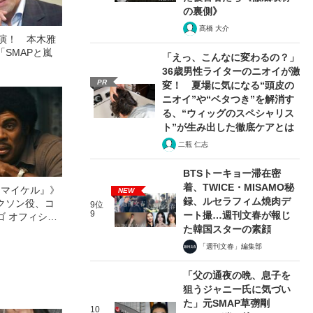
の裏側》
髙橋 大介
出演！ 本木雅
SMAPと嵐
「えっ、こんなに変わるの？」
36歳男性ライターのニオイが激
PR
変！ 夏場に気になる“頭皮の
ニオイ”や“ベタつき”を解消す
る、“ウィッグのスペシャリス
ト”が生み出した徹底ケアとは
二瓶 仁志
BTSトーキョー滞在密
着、TWICE・MISAMO秘
l／マイケル』》
NEW
録、ルセラフィム焼肉デ
クソン役、コ
9位
9
ート撮…週刊文春が報じ
ゴ オフィシャ
た韓国スターの素顔
観客を魅了した
像への想いを
「週刊文春」編集部
0億円突破》
「父の通夜の晩、息子を
狙うジャニー氏に気づい
た」元SMAP草彅剛
10