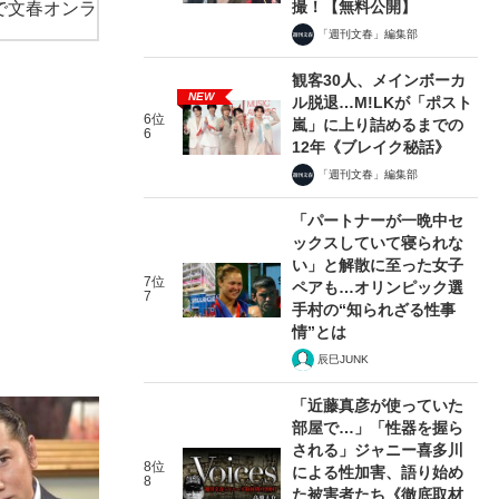
撮！【無料公開】
で文春オンラ
「週刊文春」編集部
観客30人、メインボーカ
NEW
ル脱退…M!LKが「ポスト
6位
嵐」に上り詰めるまでの
6
12年《ブレイク秘話》
「週刊文春」編集部
「パートナーが一晩中セ
ックスしていて寝られな
い」と解散に至った女子
7位
ペアも…オリンピック選
7
手村の“知られざる性事
情”とは
辰巳JUNK
「近藤真彦が使っていた
部屋で…」「性器を握ら
される」ジャニー喜多川
8位
による性加害、語り始め
8
た被害者たち《徹底取材