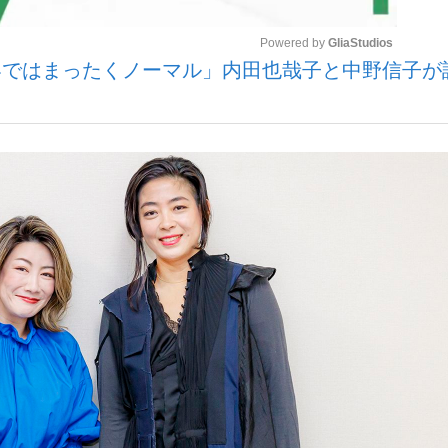
Powered by 
GliaStudios
ではまったくノーマル」内田也哉子と中野信子が
観る将棋、読
Mute
”の真実 選手が明かす...
「敗因分析は一切聞かれなか
の国から』倉本聰氏（91...