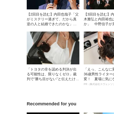
【2回目を読む】内田也哉子「父
【3回目を読む】
がミステリー過ぎて、だから真
木雅弘と内田裕也
逆の人と結婚できたのかな」
か」 中野信子が見
中野信子と語る“家族”のカタチ
倫遺伝子”
「トヨタの非を認める判決が出
「えっ、こんなに
る可能性は、限りなくゼロ」裁
36歳男性ライタ
判で“勝ち目がない”と伝えたけれ
変！ 夏場に気に
ど…《池袋暴走事故》父・飯塚
オイ”や“ベタつき
PR（株式会社スヴェンソ
幸三を説得できなかった「長男
る、“ウィッグの
の葛藤」
ト”が生み出した
Recommended for you