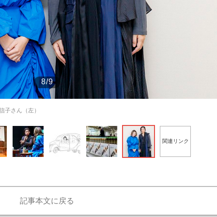
もっと見る
もっと見る
8/9
信子さん（左）
関連リンク
記事本文に戻る