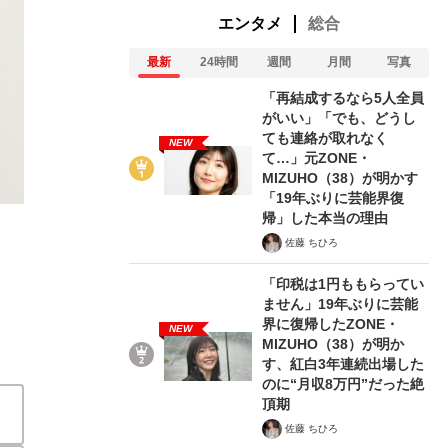
エンタメ
総合
最新
24時間
週間
月間
写真
「再結成するなら5人全員
がいい」「でも、どうし
ても連絡が取れなく
NEW
て…」元ZONE・
MIZUHO（38）が明かす
「樹木希林の家族のカタチは生物界ではまったくノーマル
「19年ぶりに芸能界復
帰」した本当の理由
内田也哉子×中野信子対談 #1
2021/03/25
佐藤 ちひろ
関連記事
「印税は1円ももらってい
ません」19年ぶりに芸能
界に復帰したZONE・
【2回目を読む】内田也哉子「父がミステリー過ぎて、
NEW
MIZUHO（38）が明か
野信子と語る“家族”のカタチ
【3回目を読む】内田也哉
す、紅白3年連続出場した
中野信子が見た2人の“不倫遺伝子”
内田也哉子と中野信
のに“月収8万円”だった絶
い家族”の子だった」
頂期
佐藤 ちひろ