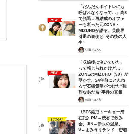
「だんだんボイトレにも
呼ばれなくなって…」高3
で脱退→再結成のオファ
NEW
ーも断った元ZONE・
MIZUHOが語る、芸能界
引退の裏側と“その後の人
生”
佐藤 ちひろ
「収録後に泣いていた、
って報じられたけど…」
NEW
ZONEのMIZUHO（38）が
4位
明かす、24年前にとんね
4
るず石橋貴明がつけた“強
烈なあだ名”事件の真相
佐藤 ちひろ
《BTS厳戒トーキョー滞
在記》RM→渋谷で飲み
SCOOP!
会、JIN→伊豆の温泉、
5位
5
V→よみうりランド…密着