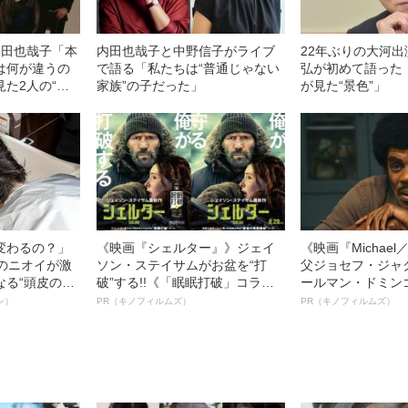
内田也哉子「本
内田也哉子と中野信子がライブ
22年ぶりの大河
は何が違うの
で語る「私たちは“普通じゃない
弘が初めて語った「
た2人の“不
家族”の子だった」
が見た“景色”」
変わるの？」
《映画『シェルター』》ジェイ
《映画『Michae
ーのニオイが激
ソン・ステイサムがお盆を“打
父ジョセフ・ジャ
なる“頭皮のニ
破”する!!《「眠眠打破」コラ
ールマン・ドミン
”を解消す
ボ》
ルインタビュー“
ン）
PR（キノフィルムズ）
PR（キノフィルムズ）
スペシャリス
名優、複雑な父親
徹底ケアとは
語る”《日本興収7