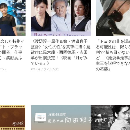
記念した特別イ
《渡辺淳一原作＆娘・渡邉直子
「トヨタの非を認
イト・ブラッ
監督》“女性の性”を真摯に描く意
る可能性は、限り
で開催 仕事
欲作に黒木瞳・西岡德馬・吉田
判で“勝ち目がない
く～笑顔あふ
羊が出演決定！《映画『月がみ
ど…《池袋暴走事
ている』》
幸三を説得できな
の葛藤」
パン）
PR（キノフィルムズ）