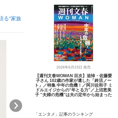
語る“家族
む将棋
った」侍ジャパン選手が証言した“NPB聞...
2026年6月23日 発売
【週刊文春WOMAN 目次】追悼・佐藤愛
子さん 102歳の作家が遺した「終活ノー
ト」／特集 中年の危機！／阿川佐和子 ミ
ドルエイジからの“年とる力”／上沼恵美
子 “夫婦の危機”は夫の定年から始まった
次
「エンタメ」記事のランキング