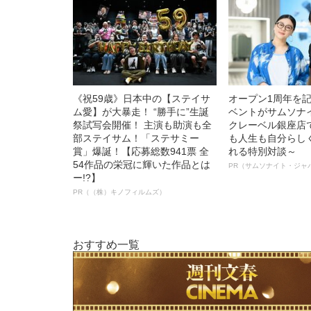
《祝59歳》日本中の【ステイサ
オープン1周年を
ム愛】が大暴走！ “勝手に”生誕
ベントがサムソナ
祭試写会開催！ 主演も助演も全
クレーベル銀座店
部ステイサム！「ステサミー
も人生も自分らし
賞」爆誕！【応募総数941票 全
れる特別対談～
54作品の栄冠に輝いた作品とは
PR（サムソナイト・ジャ
ー!?】
PR（（株）キノフィルムズ）
おすすめ一覧