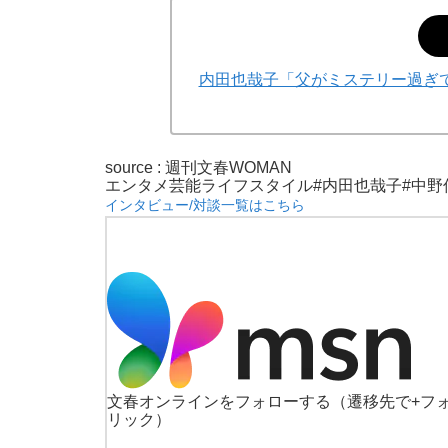
内田也哉子「父がミステリー過ぎ
source :
週刊文春WOMAN
エンタメ
芸能
ライフスタイル
#内田也哉子
#中野
インタビュー/対談一覧はこちら
文春オンラインをフォローする
（遷移先で+フ
リック）