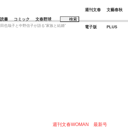
週刊文春
文藝春秋
読書
コミック
文春野球
検索
田也哉子と中野信子が語る“家族と結婚”
電子版
PLUS
インタビュー
読書
#松田聖子
本田圭佑が初めて明かした日本代表監督に...
K-POPアイドルたち
週刊文春WOMAN 最新号