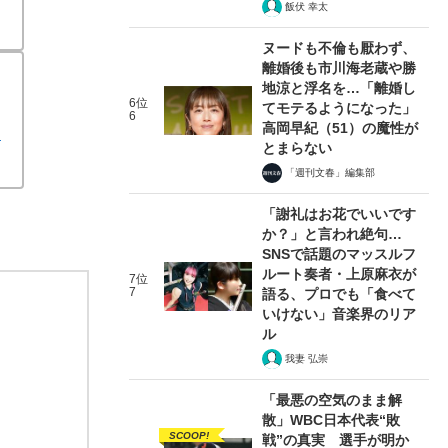
飯伏 幸太
ヌードも不倫も厭わず、
離婚後も市川海老蔵や勝
地涼と浮名を…「離婚し
6位
てモテるようになった」
6
高岡早紀（51）の魔性が
』
とまらない
「週刊文春」編集部
「謝礼はお花でいいです
か？」と言われ絶句…
SNSで話題のマッスルフ
ルート奏者・上原麻衣が
7位
7
語る、プロでも「食べて
いけない」音楽界のリア
ル
我妻 弘崇
「最悪の空気のまま解
散」WBC日本代表“敗
SCOOP!
戦”の真実 選手が明か