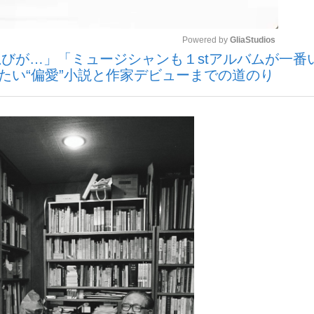
Powered by 
GliaStudios
いまさら聞け
びが…」「ミュージシャンも１stアルバムが一番
たい“偏愛”小説と作家デビューまでの道のり
Mute
手が証言した“NPB聞...
「クマが悪者扱いされているの
もっと見る
カー日本代表・森保一監督...