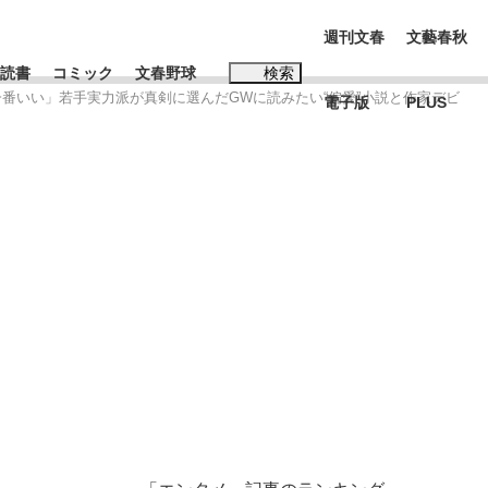
週刊文春
文藝春秋
読書
コミック
文春野球
検索
一番いい」若手実力派が真剣に選んだGWに読みたい“偏愛”小説と作家デビ
電子版
PLUS
インタビュー
読書
#松田聖子
む将棋
BC日本代表“敗戦”の真実 選手が明かす...