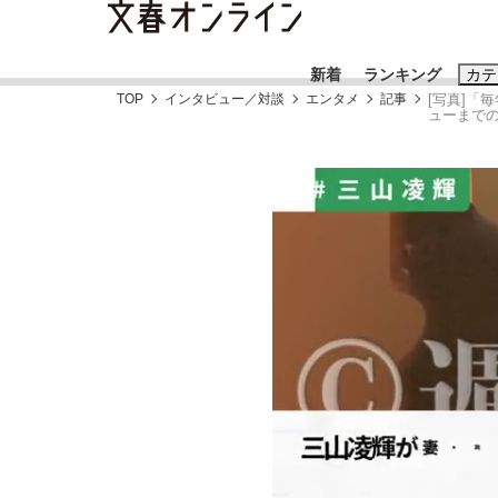
新着
ランキング
カテ
TOP
インタビュー／対談
エンタメ
記事
[写真]「
ューまで
スクープ
ニュー
おすすめのキ
#藤田晋
#三
#玉木雄一郎
「90%は失敗する。でも…」本田圭佑が初め
終戦から81年