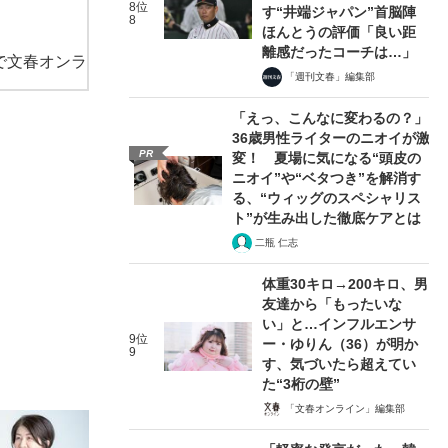
8位
す“井端ジャパン”首脳陣
8
ほんとうの評価「良い距
離感だったコーチは…」
で文春オンラ
「週刊文春」編集部
「えっ、こんなに変わるの？」
36歳男性ライターのニオイが激
PR
変！ 夏場に気になる“頭皮の
ニオイ”や“ベタつき”を解消す
る、“ウィッグのスペシャリス
ト”が生み出した徹底ケアとは
二瓶 仁志
体重30キロ→200キロ、男
友達から「もったいな
い」と…インフルエンサ
9位
ー・ゆりん（36）が明か
9
す、気づいたら超えてい
た“3桁の壁”
「文春オンライン」編集部