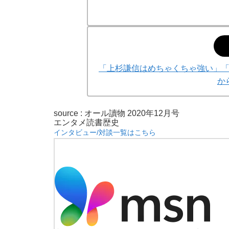
「上杉謙信はめちゃくちゃ強い」
か
source : オール讀物 2020年12月号
エンタメ
読書
歴史
インタビュー/対談一覧はこちら