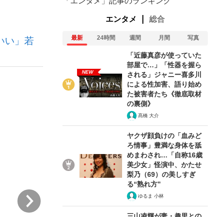
「エンタメ」記事のランキング
エンタメ
総合
ない資産運用のすべて
最新
24時間
週間
月間
写真
いい」若
「近藤真彦が使っていた
部屋で…」「性器を握ら
NEW
される」ジャニー喜多川
による性加害、語り始め
が悲しい」『北の国から』倉本聰氏（91...
た被害者たち《徹底取材
の裏側》
髙橋 大介
ヤクザ顔負けの「血みど
ろ情事」豊満な身体を舐
めまわされ…「自称16歳
美少女」怪演中、かたせ
梨乃（69）の美しすぎ
る“熟れ方”
次
ゆるま 小林
三山凌輝が妻・趣里との