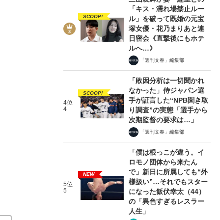
「キス・濡れ場禁止ルー
SCOOP!
ル」を破って既婚の元宝
塚女優・花乃まりあと連
日密会《直撃後にもホテ
ルへ…》
「週刊文春」編集部
4/7
「敗因分析は一切聞かれ
なかった」侍ジャパン選
SCOOP!
手が証言した“NPB聞き取
4位
4
り調査”の実態「選手から
次期監督の要求は…」
「週刊文春」編集部
「僕は根っこが違う。イ
ロモノ団体から来たん
で」新日に所属しても“外
NEW
様扱い”…それでもスター
5位
5
になった飯伏幸太（44）
の「異色すぎるレスラー
人生」