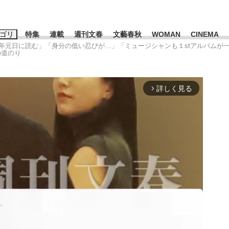
ゴリ
特集
連載
週刊文春
文藝春秋
WOMAN
CINEMA
毎年元日に読む」「身分の低い忍びが…」「ミュージシャンも１stアルバムが
の道のり
キーワード入力
ス
エンタメ
ライフ
ビジネス
詳しく見る
arrow_forward_ios
ーワードタグ一覧
山凌輝
#高市早苗
#後藤真希
#森岡毅
#城彰二
#内田有紀
観る将棋、読
#亀和田武
て明かした日本代表監督に...
「最悪の空気のまま解散」W