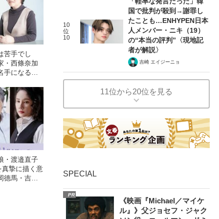
「軽率な発言だった」韓
国で批判が殺到→謝罪し
たことも…ENHYPEN日本
10
人メンバー・ニキ（19）
位
10
の“本当の評判”〈現地記
者が解説〉
は苦手でし
家・西條奈加
吉崎 エイジーニョ
名手になるま
11位から20位を見る
娘・渡邉直子
を真摯に描く意
SPECIAL
岡德馬・吉田
映画『月がみ
PR
《映画『Michael／マイケ
ル』》父ジョセフ・ジャク