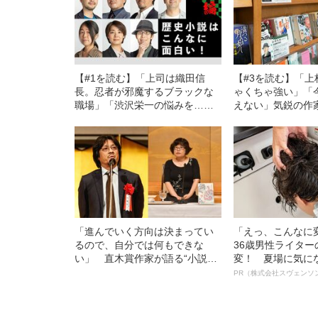
【#1を読む】「上司は織田信
【#3を読む】「
長。忍者が邪魔するブラックな
ゃくちゃ強い」「
職場」「渋沢栄一の悩みを…」
えない」気鋭の作
気鋭の歴史小説家7人が本気で勧
ム『信長の野望』
める“ビジネスに役立つ”小説と
響を受けていたか
は⁉
「進んでいく方向は決まってい
「えっ、こんなに
るので、自分では何もできな
36歳男性ライタ
い」 直木賞作家が語る“小説の
変！ 夏場に気に
終わり”
オイ”や“ベタつき
PR（株式会社スヴェンソ
る、“ウィッグの
ト”が生み出した