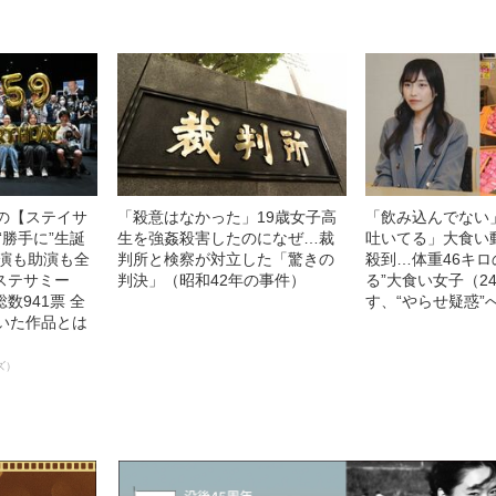
中の【ステイサ
「殺意はなかった」19歳女子高
「飲み込んでない
“勝手に”生誕
生を強姦殺害したのになぜ…裁
吐いてる」大食い
主演も助演も全
判所と検察が対立した「驚きの
殺到…体重46キロ
ステサミー
判決」（昭和42年の事件）
る”大食い女子（2
数941票 全
す、“やらせ疑惑”
輝いた作品とは
ズ）