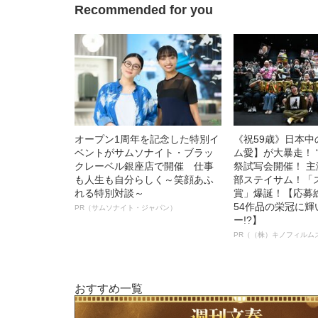
Recommended for you
オープン1周年を記念した特別イ
《祝59歳》日本
ベントがサムソナイト・ブラッ
ム愛】が大暴走！ 
クレーベル銀座店で開催 仕事
祭試写会開催！ 
も人生も自分らしく～笑顔あふ
部ステイサム！「
れる特別対談～
賞」爆誕！【応募総
54作品の栄冠に
PR（サムソナイト・ジャパン）
ー!?】
PR（（株）キノフィルム
おすすめ一覧