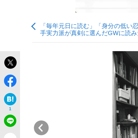
「毎年元日に読む」「身分の低い忍
手実力派が真剣に選んだGWに読み
「敗因分析は一切聞かれなかった」侍ジャパン選
キングの誕生を、目撃せよ。
the Style
1
前
「目標達成できなかったからと言って…」サッ