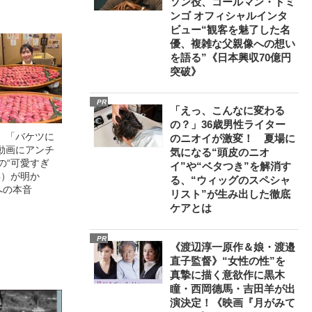
ソン役、コールマン・ドミ
ンゴ オフィシャルインタ
ビュー“観客を魅了した名
優、複雑な父親像への想い
を語る”《日本興収70億円
突破》
PR
「えっ、こんなに変わる
の？」36歳男性ライター
」「バケツに
のニオイが激変！ 夏場に
動画にアンチ
気になる“頭皮のニオ
の“可愛すぎ
イ”や“ベタつき”を解消す
4）が明か
る、“ウィッグのスペシャ
への本音
リスト”が生み出した徹底
ケアとは
PR
《渡辺淳一原作＆娘・渡邉
直子監督》“女性の性”を
真摯に描く意欲作に黒木
瞳・西岡德馬・吉田羊が出
演決定！《映画『月がみて