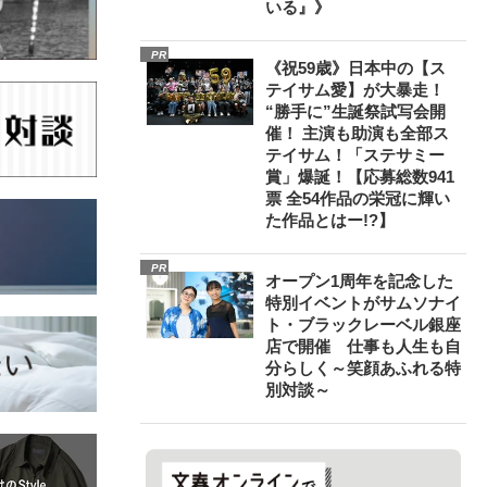
いる』》
PR
《祝59歳》日本中の【ス
テイサム愛】が大暴走！
“勝手に”生誕祭試写会開
催！ 主演も助演も全部ス
テイサム！「ステサミー
賞」爆誕！【応募総数941
票 全54作品の栄冠に輝い
た作品とはー!?】
PR
オープン1周年を記念した
特別イベントがサムソナイ
ト・ブラックレーベル銀座
店で開催 仕事も人生も自
分らしく～笑顔あふれる特
別対談～