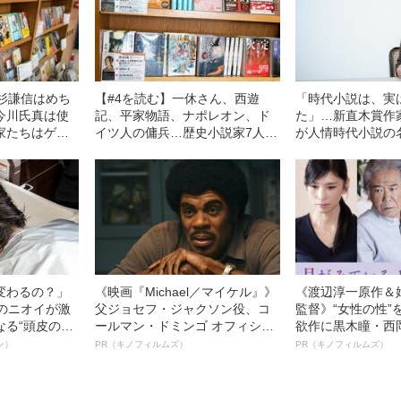
上杉謙信はめち
【#4を読む】一休さん、西遊
「時代小説は、実
今川氏真は使
記、平家物語、ナポレオン、ド
た」…新直木賞作
家たちはゲー
イツ人の傭兵…歴史小説家7人が
が人情時代小説の
からどんな影
告白した「これから書きたいマ
で
？
ル秘ネタ」
変わるの？」
《映画『Michael／マイケル』》
《渡辺淳一原作＆
ーのニオイが激
父ジョセフ・ジャクソン役、コ
監督》“女性の性”
なる“頭皮のニ
ールマン・ドミンゴ オフィシャ
欲作に黒木瞳・西
”を解消す
ルインタビュー“観客を魅了した
羊が出演決定！《
ン）
PR（キノフィルムズ）
PR（キノフィルムズ）
スペシャリス
名優、複雑な父親像への想いを
ている』》
徹底ケアとは
語る”《日本興収70億円突破》