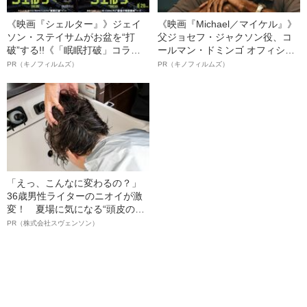
《映画『シェルター』》ジェイ
《映画『Michael／マイケル』》
ソン・ステイサムがお盆を“打
父ジョセフ・ジャクソン役、コ
破”する!!《「眠眠打破」コラ
ールマン・ドミンゴ オフィシャ
ボ》
ルインタビュー“観客を魅了した
PR（キノフィルムズ）
PR（キノフィルムズ）
名優、複雑な父親像への想いを
語る”《日本興収70億円突破》
「えっ、こんなに変わるの？」
36歳男性ライターのニオイが激
変！ 夏場に気になる“頭皮のニ
オイ”や“ベタつき”を解消す
PR（株式会社スヴェンソン）
る、“ウィッグのスペシャリス
ト”が生み出した徹底ケアとは