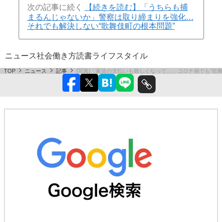
次の記事に続く
【続きを読む】「うちらも捕
まるんじゃないか」警察は取り締まりを強化…
それでも解決しない“歌舞伎町の根本問題”
ニュース
社会
働き方
読書
ライフスタイル
TOP
ニュース
記事
[写真]「家賃の支払いも難しくなって…」コロナ禍でも“歌