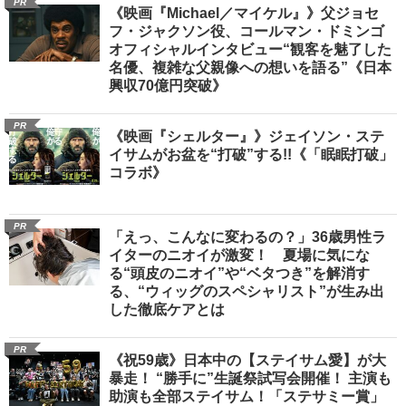
PR
《映画『Michael／マイケル』》父ジョセ
フ・ジャクソン役、コールマン・ドミンゴ
オフィシャルインタビュー“観客を魅了した
名優、複雑な父親像への想いを語る”《日本
興収70億円突破》
PR
《映画『シェルター』》ジェイソン・ステ
イサムがお盆を“打破”する!!《「眠眠打破」
コラボ》
PR
「えっ、こんなに変わるの？」36歳男性ラ
イターのニオイが激変！ 夏場に気にな
る“頭皮のニオイ”や“ベタつき”を解消す
る、“ウィッグのスペシャリスト”が生み出
した徹底ケアとは
PR
《祝59歳》日本中の【ステイサム愛】が大
暴走！ “勝手に”生誕祭試写会開催！ 主演も
助演も全部ステイサム！「ステサミー賞」