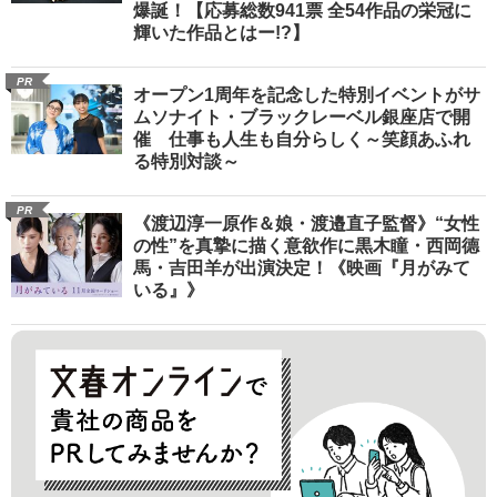
爆誕！【応募総数941票 全54作品の栄冠に
輝いた作品とはー!?】
PR
オープン1周年を記念した特別イベントがサ
ムソナイト・ブラックレーベル銀座店で開
催 仕事も人生も自分らしく～笑顔あふれ
る特別対談～
PR
《渡辺淳一原作＆娘・渡邉直子監督》“女性
の性”を真摯に描く意欲作に黒木瞳・西岡德
馬・吉田羊が出演決定！《映画『月がみて
いる』》