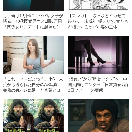
お手当は1万円に…パパ活女子が
【マンガ】「さっさとイカせて
語る、40代既婚男性と1回6万円
終わり」未成年”援デリ”少女たち
「関係あり」デートに起きた“劇
が相手するヤバい客の正体
的な変化”
「これ、ママだよね？」小6一人
“爆買い”から“爆セックス”へ…中
娘から送られた自分のAV写真…
国人向けアングラ「日本買春7泊
突然の身バレに返した言葉とは
8日ツアー」の実態