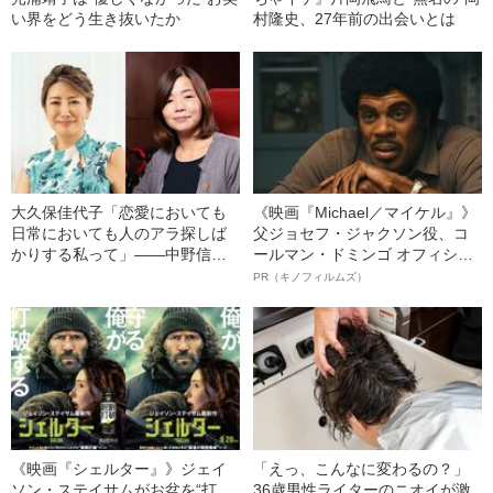
い界をどう生き抜いたか
村隆史、27年前の出会いとは
大久保佳代子「恋愛においても
《映画『Michael／マイケル』》
日常においても人のアラ探しば
父ジョセフ・ジャクソン役、コ
かりする私って」――中野信子
ールマン・ドミンゴ オフィシャ
の人生相談
ルインタビュー“観客を魅了した
PR（キノフィルムズ）
名優、複雑な父親像への想いを
語る”《日本興収70億円突破》
《映画『シェルター』》ジェイ
「えっ、こんなに変わるの？」
ソン・ステイサムがお盆を“打
36歳男性ライターのニオイが激