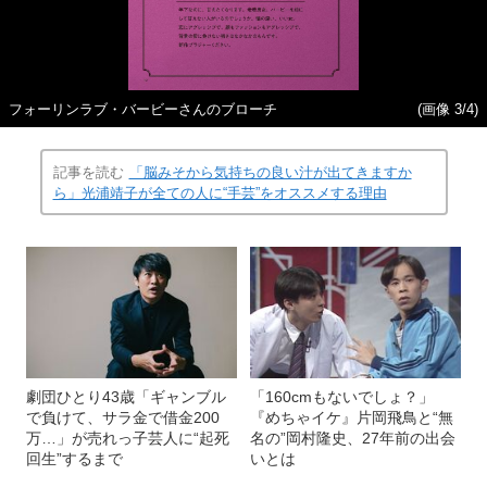
フォーリンラブ・バービーさんのブローチ
(画像 3/4)
記事を読む
「脳みそから気持ちの良い汁が出てきますか
ら」光浦靖子が全ての人に“手芸”をオススメする理由
劇団ひとり43歳「ギャンブル
「160cmもないでしょ？」
で負けて、サラ金で借金200
『めちゃイケ』片岡飛鳥と“無
万…」が売れっ子芸人に“起死
名の”岡村隆史、27年前の出会
回生”するまで
いとは