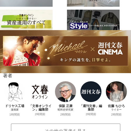
著者
ドリヤス工場
「文春オンライ
保阪 正康
「週刊文春」編
佐藤 ちひろ
ン」編集部
集部
漫画家
昭和史研究家
ライター
2時間前
2時間前
1時間前
2時間前
2時間前