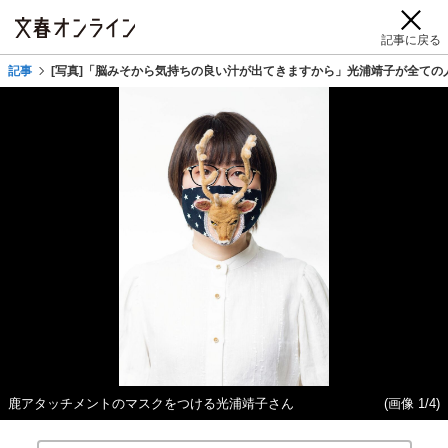
記事に戻る
記事
[写真]「脳みそから気持ちの良い汁が出てきますから」光浦靖子が全ての
鹿アタッチメントのマスクをつける光浦靖子さん
(画像 1/4)