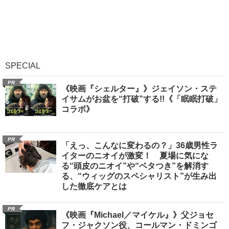
SPECIAL
PR
《映画『シェルター』》ジェイソン・ステ
イサムがお盆を“打破”する!!《「眠眠打破」
コラボ》
PR
「えっ、こんなに変わるの？」36歳男性ラ
イターのニオイが激変！ 夏場に気にな
る“頭皮のニオイ”や“ベタつき”を解消す
る、“ウィッグのスペシャリスト”が生み出
した徹底ケアとは
PR
《映画『Michael／マイケル』》父ジョセ
フ・ジャクソン役、コールマン・ドミンゴ