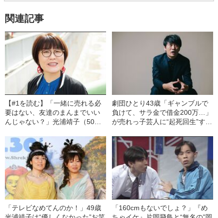
関連記事
【#1を読む】「一緒に売れる必
劇団ひとり43歳「ギャンブルで
要はない、友達のまんまでいい
負けて、サラ金で借金200万…」
んじゃない？」光浦靖子（50）
が売れっ子芸人に“起死回生”する
が語る同級生・大久保佳代子の
まで
存在
「テレビなめてんのか！」49歳
「160cmもないでしょ？」『め
光浦靖子は“優しくなかった”お笑
ちゃイケ』片岡飛鳥と“無名の”岡