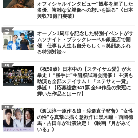
オフィシャルインタビュー“観客を魅了した
名優、複雑な父親像への想いを語る”《日本
興収70億円突破》
PR
オープン1周年を記念した特別イベントがサ
ムソナイト・ブラックレーベル銀座店で開
催 仕事も人生も自分らしく～笑顔あふれ
る特別対談～
PR
《祝59歳》日本中の【ステイサム愛】が大
暴走！ “勝手に”生誕祭試写会開催！ 主演も
助演も全部ステイサム！「ステサミー賞」
爆誕！【応募総数941票 全54作品の栄冠に
輝いた作品とはー!?】
PR
《渡辺淳一原作＆娘・渡邉直子監督》“女性
の性”を真摯に描く意欲作に黒木瞳・西岡德
馬・吉田羊が出演決定！《映画『月がみて
いる』》