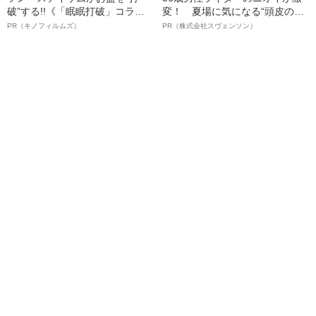
破”する!!《「眠眠打破」コラ
変！ 夏場に気になる“頭皮のニ
ボ》
オイ”や“ベタつき”を解消す
PR（キノフィルムズ）
PR（株式会社スヴェンソン）
る、“ウィッグのスペシャリス
ト”が生み出した徹底ケアとは