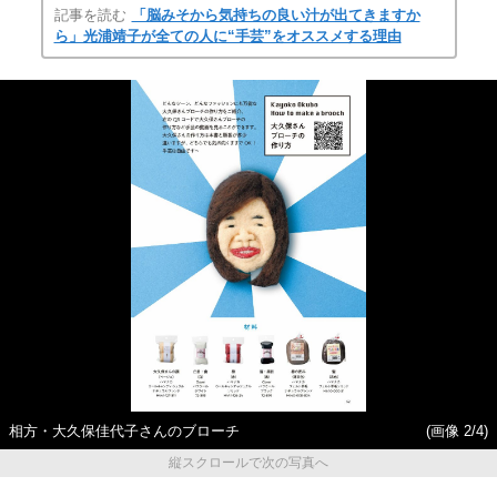
記事を読む
「脳みそから気持ちの良い汁が出てきますか
ら」光浦靖子が全ての人に“手芸”をオススメする理由
相方・大久保佳代子さんのブローチ
(画像 2/4)
縦スクロールで次の写真へ