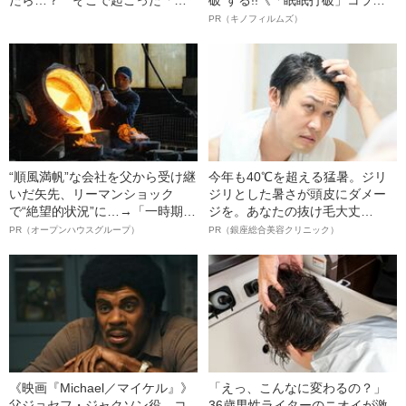
たら…？ そこで起こった「意
破”する!!《「眠眠打破」コラ
外な出来事」とは
ボ》
PR（キノフィルムズ）
“順風満帆”な会社を父から受け継
今年も40℃を超える猛暑。ジリ
いだ矢先、リーマンショック
ジリとした暑さが頭皮にダメー
で“絶望的状況”に…→「一時期は
ジを。あなたの抜け毛大丈
納品3年待ち」のヒット商品を生
夫！？
PR（オープンハウスグループ）
PR（銀座総合美容クリニック）
んで危機を脱した四代目社長が
明かす、“逆転の戦術”
《映画『Michael／マイケル』》
「えっ、こんなに変わるの？」
父ジョセフ・ジャクソン役、コ
36歳男性ライターのニオイが激