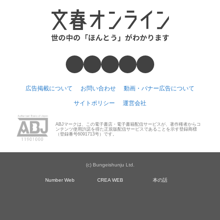
広告掲載について
お問い合わせ
動画・バナー広告について
サイトポリシー
運営会社
ABJマークは、この電子書店・電子書籍配信サービスが、著作権者からコ
ンテンツ使用許諾を得た正規版配信サービスであることを示す登録商標
（登録番号6091713号）です。
(c) Bungeishunju Ltd.
Number Web
CREA WEB
本の話