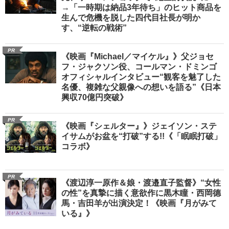
→「一時期は納品3年待ち」のヒット商品を
生んで危機を脱した四代目社長が明か
す、“逆転の戦術”
PR
《映画『Michael／マイケル』》父ジョセ
フ・ジャクソン役、コールマン・ドミンゴ
オフィシャルインタビュー“観客を魅了した
名優、複雑な父親像への想いを語る”《日本
興収70億円突破》
PR
《映画『シェルター』》ジェイソン・ステ
イサムがお盆を“打破”する!!《「眠眠打破」
コラボ》
PR
《渡辺淳一原作＆娘・渡邉直子監督》“女性
の性”を真摯に描く意欲作に黒木瞳・西岡德
馬・吉田羊が出演決定！《映画『月がみて
いる』》