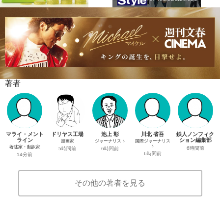
著者
マライ・メント
ドリヤス工場
池上 彰
川北 省吾
鉄人ノンフィク
ライン
ション編集部
漫画家
ジャーナリスト
国際ジャーナリス
ト
著述家・翻訳家
6時間前
5時間前
6時間前
6時間前
14分前
その他の著者を見る