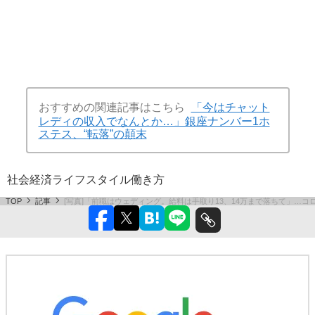
おすすめの関連記事はこちら
「今はチャット
レディの収入でなんとか…」銀座ナンバー1ホ
ステス、“転落”の顛末
社会
経済
ライフスタイル
働き方
TOP
記事
[写真]「前職はウェディング。給料は手取り13、14万まで落ちて」…