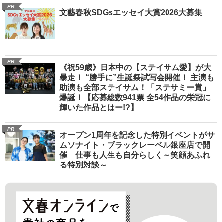
PR
文藝春秋SDGsエッセイ大賞2026大募集
PR
《祝59歳》日本中の【ステイサム愛】が大
暴走！ “勝手に”生誕祭試写会開催！ 主演も
助演も全部ステイサム！「ステサミー賞」
爆誕！【応募総数941票 全54作品の栄冠に
輝いた作品とはー!?】
PR
オープン1周年を記念した特別イベントがサ
ムソナイト・ブラックレーベル銀座店で開
催 仕事も人生も自分らしく～笑顔あふれ
る特別対談～