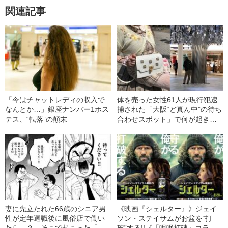
関連記事
「今はチャットレディの収入で
体を売った女性61人が現行犯逮
なんとか…」銀座ナンバー1ホス
捕された「大阪“ど真ん中”の待ち
テス、“転落”の顛末
合わせスポット」で何が起きて
いたのか？《直撃ルポ》
妻に先立たれた66歳のシニア男
《映画『シェルター』》ジェイ
性が定年退職後に風俗店で働い
ソン・ステイサムがお盆を“打