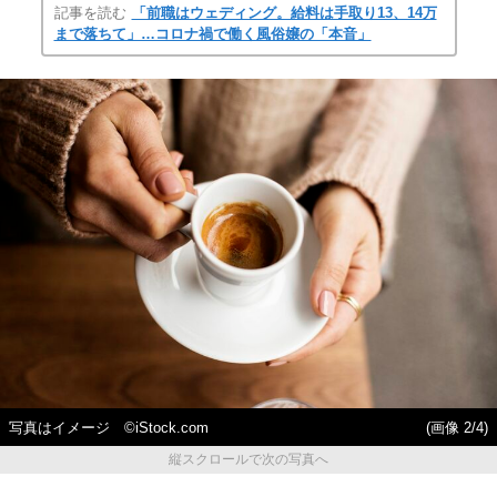
記事を読む
「前職はウェディング。給料は手取り13、14万
まで落ちて」…コロナ禍で働く風俗嬢の「本音」
写真はイメージ ©️iStock.com
(画像 2/4)
縦スクロールで次の写真へ