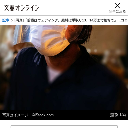
記事に戻る
記事
[写真]「前職はウェディング。給料は手取り13、14万まで落ちて」…コ
写真はイメージ ©️iStock.com
(画像 1/4)