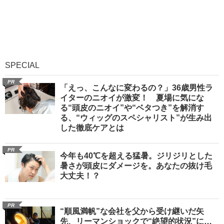
SPECIAL
PR
「えっ、こんなに変わるの？」36歳男性ラ
イターのニオイが激変！ 夏場に気にな
る“頭皮のニオイ”や“ベタつき”を解消す
る、“ウィッグのスペシャリスト”が生み出
した徹底ケアとは
PR
今年も40℃を超える猛暑。ジリジリとした
暑さが頭皮にダメージを。あなたの抜け毛
大丈夫！？
PR
“順風満帆”な会社を父から受け継いだ矢
先、リーマンショックで“絶望的状況”に…