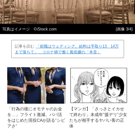
写真はイメージ ©️iStock.com
(画像 3/4)
記事を読む
「前職はウェディング。給料は手取り13、14万
まで落ちて」…コロナ禍で働く風俗嬢の「本音」
「行為の後にオモチャのお金
【マンガ】「さっさとイカせ
を…」フライト激減、パパ活
て終わり」未成年”援デリ”少女
をはじめた現役CAが語る“シビ
たちが相手するヤバい客の正
アさ”
体