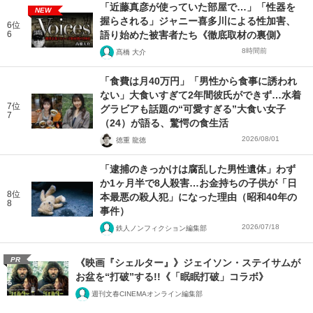
「近藤真彦が使っていた部屋で…」「性器を
NEW
握らされる」ジャニー喜多川による性加害、
6位
6
語り始めた被害者たち《徹底取材の裏側》
8時間前
髙橋 大介
「食費は月40万円」「男性から食事に誘われ
ない」大食いすぎて2年間彼氏ができず…水着
7位
グラビアも話題の“可愛すぎる”大食い女子
7
（24）が語る、驚愕の食生活
2026/08/01
徳重 龍徳
「逮捕のきっかけは腐乱した男性遺体」わず
か1ヶ月半で8人殺害…お金持ちの子供が「日
8位
本最悪の殺人犯」になった理由（昭和40年の
8
事件）
2026/07/18
鉄人ノンフィクション編集部
PR
《映画『シェルター』》ジェイソン・ステイサムが
お盆を“打破”する!!《「眠眠打破」コラボ》
週刊文春CINEMAオンライン編集部