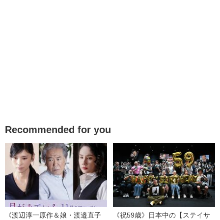
Recommended for you
《渡辺淳一原作＆娘・渡邉直子
《祝59歳》日本中の【ステイサ