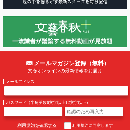
メールマガジン登録（無料）
文春オンラインの最新情報をお届け
メールアドレス
パスワード（半角英数6文字以上12文字以下）
利用規約を確認する
利用規約に同意します