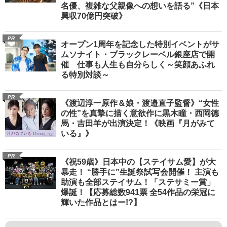
名優、複雑な父親像への想いを語る”《日本
興収70億円突破》
PR
オープン1周年を記念した特別イベントがサ
ムソナイト・ブラックレーベル銀座店で開
催 仕事も人生も自分らしく～笑顔あふれ
る特別対談～
PR
《渡辺淳一原作＆娘・渡邉直子監督》“女性
の性”を真摯に描く意欲作に黒木瞳・西岡德
馬・吉田羊が出演決定！《映画『月がみて
いる』》
PR
《祝59歳》日本中の【ステイサム愛】が大
暴走！ “勝手に”生誕祭試写会開催！ 主演も
助演も全部ステイサム！「ステサミー賞」
爆誕！【応募総数941票 全54作品の栄冠に
輝いた作品とはー!?】