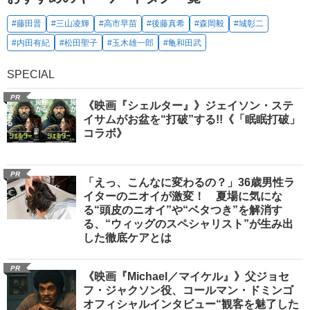
#藤田晋
#三山凌輝
#高市早苗
#後藤真希
#森岡毅
#城彰二
#内田有紀
#松田聖子
#玉木雄一郎
#亀和田武
SPECIAL
PR
《映画『シェルター』》ジェイソン・ステ
イサムがお盆を“打破”する!!《「眠眠打破」
コラボ》
PR
「えっ、こんなに変わるの？」36歳男性ラ
イターのニオイが激変！ 夏場に気にな
る“頭皮のニオイ”や“ベタつき”を解消す
る、“ウィッグのスペシャリスト”が生み出
した徹底ケアとは
PR
《映画『Michael／マイケル』》父ジョセ
フ・ジャクソン役、コールマン・ドミンゴ
オフィシャルインタビュー“観客を魅了した