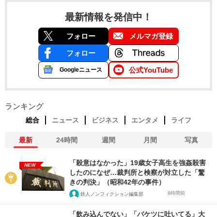
最新情報を発信中！
フォロー
メルマガ登録
フォロー
公式YouTube
Googleニュース
ランキング
総合
ニュース
ビジネス
エンタメ
ライフ
最新
24時間
週間
月間
写真
「殺意はなかった」19歳女子高生を強姦殺害
NEW
したのになぜ…裁判所と検察が対立した「驚
きの判決」（昭和42年の事件）
8時間前
鉄人ノンフィクション編集部
「飲み込んでない」「バケツに吐いてる」大