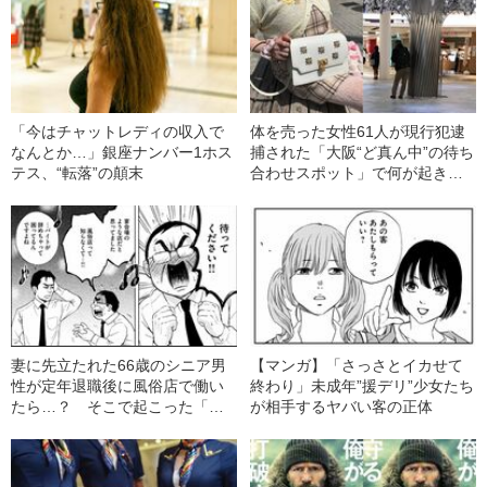
「今はチャットレディの収入で
体を売った女性61人が現行犯逮
なんとか…」銀座ナンバー1ホス
捕された「大阪“ど真ん中”の待ち
テス、“転落”の顛末
合わせスポット」で何が起きて
いたのか？《直撃ルポ》
妻に先立たれた66歳のシニア男
【マンガ】「さっさとイカせて
性が定年退職後に風俗店で働い
終わり」未成年”援デリ”少女たち
たら…？ そこで起こった「意
が相手するヤバい客の正体
外な出来事」とは