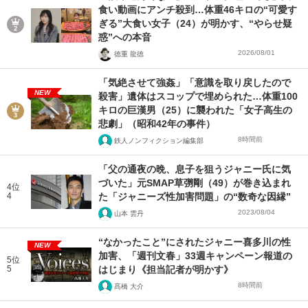
食い動画にアンチ殺到…体重46キロの“可愛す
ぎる”大食い女子（24）が明かす、“やらせ疑
惑”への本音
2026/08/01
徳重 龍徳
「気絶させて強姦」「意識を取り戻したので
NEW
殺害」遺体はスコップで埋められた…体重100
キロの巨漢男（25）に襲われた「女子高生の
悲劇」（昭和42年の事件）
8時間前
鉄人ノンフィクション編集部
「父の通夜の晩、息子を狙うジャニー氏に気
づいた」元SMAP草彅剛（49）が巻き込まれ
4位
4
た「ジャニーズ性加害問題」の“数奇な因縁”
2023/08/04
山本 雲丹
“なかったこと”にされたジャニー喜多川の性
NEW
加害、「週刊文春」33週キャンペーン報道の
5位
5
はじまり《担当記者が明かす》
8時間前
髙橋 大介