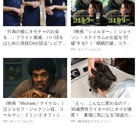
「行為の後にオモチャのお金
《映画『シェルター』》ジェイ
を…」フライト激減、パパ活を
ソン・ステイサムがお盆を“打
はじめた現役CAが語る“シビア
破”する!!《「眠眠打破」コラ
さ”
ボ》
PR（キノフィルムズ）
《映画『Michael／マイケル』》
「えっ、こんなに変わるの？」
父ジョセフ・ジャクソン役、コ
36歳男性ライターのニオイが激
ールマン・ドミンゴ オフィシャ
変！ 夏場に気になる“頭皮のニ
ルインタビュー“観客を魅了した
オイ”や“ベタつき”を解消す
PR（キノフィルムズ）
PR（株式会社スヴェンソン）
名優、複雑な父親像への想いを
る、“ウィッグのスペシャリス
語る”《日本興収70億円突破》
ト”が生み出した徹底ケアとは