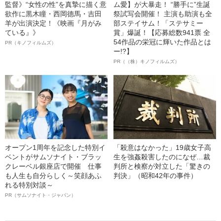
監督》“女性の性”を真摯に描く意
ム愛】が大暴走！ “勝手に”生誕
欲作に黒木瞳・西岡德馬・吉田
祭試写会開催！ 主演も助演も全
羊が出演決定！《映画『月がみ
部ステイサム！「ステサミー
ている』》
賞」爆誕！【応募総数941票 全
54作品の栄冠に輝いた作品とは
PR（キノフィルムズ）
ー!?】
PR（（株）キノフィルムズ）
オープン1周年を記念した特別イ
「殺意はなかった」19歳女子高
ベントがサムソナイト・ブラッ
生を強姦殺害したのになぜ…裁
クレーベル銀座店で開催 仕事
判所と検察が対立した「驚きの
も人生も自分らしく～笑顔あふ
判決」（昭和42年の事件）
れる特別対談～
PR（サムソナイト・ジャパン）