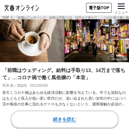
電子版TOP
メニュー
TOP
「前職はウェディング。給料は手取り13、14万まで落ちて」…コロナ禍で働く
「前職はウェディング。給料は手取り13、14万まで落ち
て」…コロナ禍で働く風俗嬢の「本音」
常田 裕／清談社
2021/05/30
長引くコロナ禍はあらゆる経済活動に影響を与えている。中でも深刻なの
はもともと収入が低い若い世代だが、追い込まれた若い女性の中にはパパ
活や風俗の仕事に流れるケースも少なくないという。濃厚接触が必須の風
俗は感染リスクが…
続きを読む