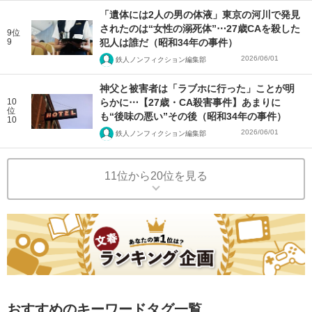
「遺体には2人の男の体液」東京の河川で発見
されたのは“女性の溺死体”⋯27歳CAを殺した
9位
9
犯人は誰だ（昭和34年の事件）
2026/06/01
鉄人ノンフィクション編集部
神父と被害者は「ラブホに行った」ことが明
10
らかに⋯【27歳・CA殺害事件】あまりに
位
も“後味の悪い”その後（昭和34年の事件）
10
2026/06/01
鉄人ノンフィクション編集部
11位から20位を見る
おすすめのキーワードタグ一覧