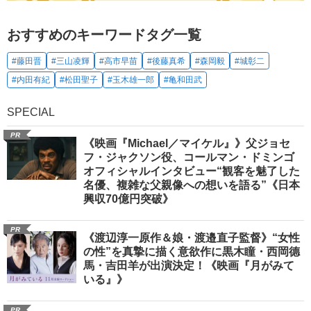
おすすめのキーワードタグ一覧
#藤田晋
#三山凌輝
#高市早苗
#後藤真希
#森岡毅
#城彰二
#内田有紀
#松田聖子
#玉木雄一郎
#亀和田武
SPECIAL
PR
《映画『Michael／マイケル』》父ジョセ
フ・ジャクソン役、コールマン・ドミンゴ
オフィシャルインタビュー“観客を魅了した
名優、複雑な父親像への想いを語る”《日本
興収70億円突破》
PR
《渡辺淳一原作＆娘・渡邉直子監督》“女性
の性”を真摯に描く意欲作に黒木瞳・西岡德
馬・吉田羊が出演決定！《映画『月がみて
いる』》
PR