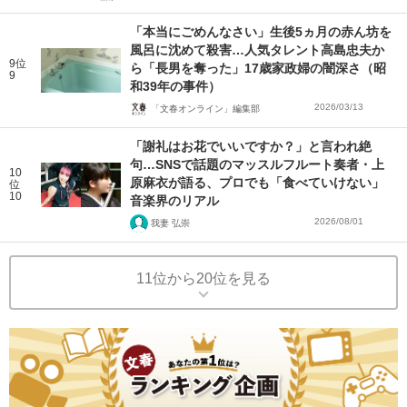
「本当にごめんなさい」生後5ヵ月の赤ん坊を
風呂に沈めて殺害…人気タレント高島忠夫か
9位
ら「長男を奪った」17歳家政婦の闇深さ（昭
9
和39年の事件）
2026/03/13
「文春オンライン」編集部
「謝礼はお花でいいですか？」と言われ絶
句…SNSで話題のマッスルフルート奏者・上
10
原麻衣が語る、プロでも「食べていけない」
位
10
音楽界のリアル
2026/08/01
我妻 弘崇
11位から20位を見る