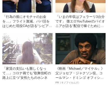
「行為の後にオモチャのお金
「いまの年収はフェラーリ3台分
を…」フライト激減、パパ活を
です」 微エロYouTuberのパイオ
はじめた現役CAが語る“シビア
ニアが語る“配信で稼ぐために最
さ”
も必要なこと”
「家賃の支払いも難しくなっ
《映画『Michael／マイケル』》
て…」コロナ禍でも“歌舞伎町の
父ジョセフ・ジャクソン役、コ
路上に立つ”女性たちのホンネ
ールマン・ドミンゴ オフィシャ
ルインタビュー“観客を魅了した
PR（キノフィルムズ）
名優、複雑な父親像への想いを
語る”《日本興収70億円突破》