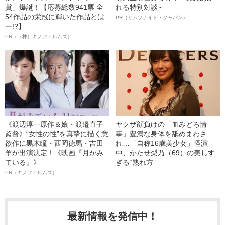
賞」爆誕！【応募総数941票 全
れる特別対談～
54作品の栄冠に輝いた作品とは
PR（サムソナイト・ジャパン）
ー!?】
PR（（株）キノフィルムズ）
《渡辺淳一原作＆娘・渡邉直子
ヤクザ顔負けの「血みどろ情
監督》“女性の性”を真摯に描く意
事」豊満な身体を舐めまわさ
欲作に黒木瞳・西岡德馬・吉田
れ…「自称16歳美少女」怪演
羊が出演決定！《映画『月がみ
中、かたせ梨乃（69）の美しす
ている』》
ぎる“熟れ方”
PR（キノフィルムズ）
最新情報を発信中！