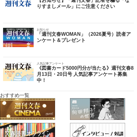
【お知らせ】「週刊文春」記者を騙る「な
りすましメール」にご注意ください
お知らせ
「週刊文春WOMAN」（2026夏号）読者ア
ンケート＆プレゼント
人気記事アンケート
《図書カード5000円分が当たる》週刊文春8
月13日・20日号 人気記事アンケート募集
中！
おすすめ一覧