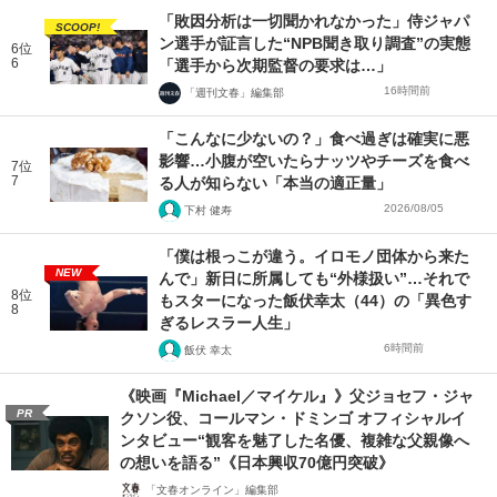
「敗因分析は一切聞かれなかった」侍ジャパ
SCOOP!
ン選手が証言した“NPB聞き取り調査”の実態
6位
6
「選手から次期監督の要求は…」
16時間前
「週刊文春」編集部
「こんなに少ないの？」食べ過ぎは確実に悪
影響…小腹が空いたらナッツやチーズを食べ
7位
7
る人が知らない「本当の適正量」
2026/08/05
下村 健寿
「僕は根っこが違う。イロモノ団体から来た
NEW
んで」新日に所属しても“外様扱い”…それで
8位
もスターになった飯伏幸太（44）の「異色す
8
ぎるレスラー人生」
6時間前
飯伏 幸太
《映画『Michael／マイケル』》父ジョセフ・ジャ
PR
クソン役、コールマン・ドミンゴ オフィシャルイ
ンタビュー“観客を魅了した名優、複雑な父親像へ
の想いを語る”《日本興収70億円突破》
「文春オンライン」編集部