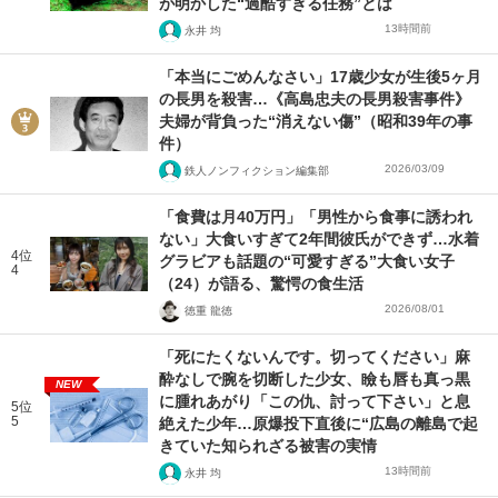
が明かした“過酷すぎる任務”とは
13時間前
永井 均
「本当にごめんなさい」17歳少女が生後5ヶ月
の長男を殺害…《高島忠夫の長男殺害事件》
夫婦が背負った“消えない傷”（昭和39年の事
件）
2026/03/09
鉄人ノンフィクション編集部
「食費は月40万円」「男性から食事に誘われ
ない」大食いすぎて2年間彼氏ができず…水着
4位
グラビアも話題の“可愛すぎる”大食い女子
4
（24）が語る、驚愕の食生活
2026/08/01
徳重 龍徳
「死にたくないんです。切ってください」麻
酔なしで腕を切断した少女、瞼も唇も真っ黒
NEW
に腫れあがり「この仇、討って下さい」と息
5位
5
絶えた少年…原爆投下直後に“広島の離島で起
きていた知られざる被害の実情
13時間前
永井 均