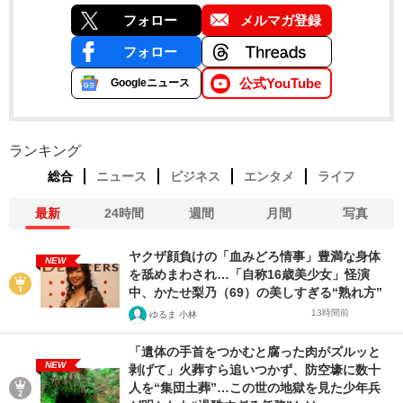
フォロー
メルマガ登録
フォロー
公式YouTube
Googleニュース
ランキング
総合
ニュース
ビジネス
エンタメ
ライフ
最新
24時間
週間
月間
写真
ヤクザ顔負けの「血みどろ情事」豊満な身体
NEW
を舐めまわされ…「自称16歳美少女」怪演
中、かたせ梨乃（69）の美しすぎる“熟れ方”
13時間前
ゆるま 小林
「遺体の手首をつかむと腐った肉がズルッと
NEW
剥げて」火葬すら追いつかず、防空壕に数十
人を“集団土葬”…この世の地獄を見た少年兵