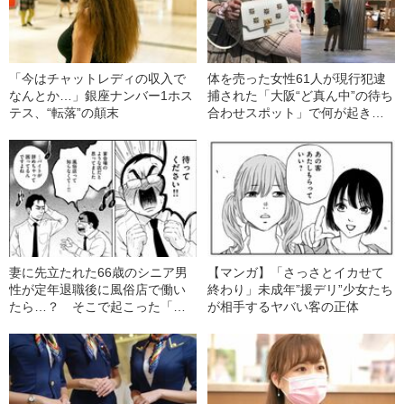
「今はチャットレディの収入で
体を売った女性61人が現行犯逮
なんとか…」銀座ナンバー1ホス
捕された「大阪“ど真ん中”の待ち
テス、“転落”の顛末
合わせスポット」で何が起きて
いたのか？《直撃ルポ》
妻に先立たれた66歳のシニア男
【マンガ】「さっさとイカせて
性が定年退職後に風俗店で働い
終わり」未成年”援デリ”少女たち
たら…？ そこで起こった「意
が相手するヤバい客の正体
外な出来事」とは