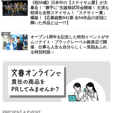
《祝59歳》日本中の【ステイサム愛】が大
暴走！ “勝手に”生誕祭試写会開催！ 主演も
助演も全部ステイサム！「ステサミー賞」
爆誕！【応募総数941票 全54作品の栄冠に
輝いた作品とはー!?】
PR
オープン1周年を記念した特別イベントがサ
ムソナイト・ブラックレーベル銀座店で開
催 仕事も人生も自分らしく～笑顔あふれ
る特別対談～
PRESENT & EVENT