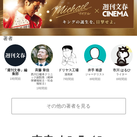
著者
「週刊文春」編
斉藤 章佳
ドリヤス工場
井手 裕彦
市川 はるひ
集部
西川口榎本クリニ
漫画家
ジャーナリスト
ライター
ック副院長（精神
1時間前
7時間前
8時間前
8時間前
保健福祉士・社会
福祉士）
1時間前
その他の著者を見る