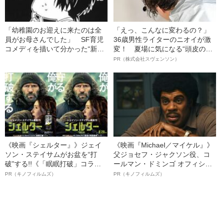
「幼稚園のお迎えに来たのは全
「えっ、こんなに変わるの？」
員がお母さんでした」 SF育児
36歳男性ライターのニオイが激
コメディを描いて分かった“新米
変！ 夏場に気になる“頭皮のニ
パパ子育て”のリアル
オイ”や“ベタつき”を解消す
PR（株式会社スヴェンソン）
る、“ウィッグのスペシャリス
ト”が生み出した徹底ケアとは
《映画『シェルター』》ジェイ
《映画『Michael／マイケル』》
ソン・ステイサムがお盆を“打
父ジョセフ・ジャクソン役、コ
破”する!!《「眠眠打破」コラ
ールマン・ドミンゴ オフィシャ
ボ》
ルインタビュー“観客を魅了した
PR（キノフィルムズ）
PR（キノフィルムズ）
名優、複雑な父親像への想いを
語る”《日本興収70億円突破》