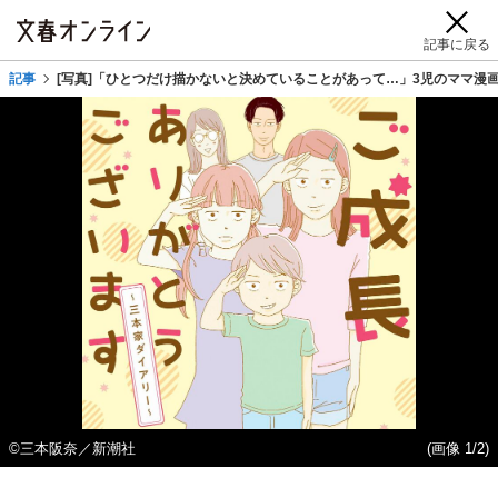
記事に戻る
記事
[写真]「ひとつだけ描かないと決めていることがあって…」3児のママ漫画
©️三本阪奈／新潮社
(画像 1/2)