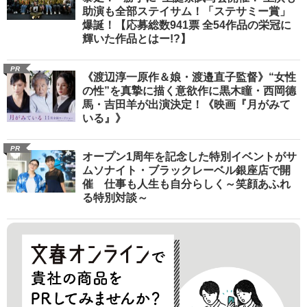
助演も全部ステイサム！「ステサミー賞」
爆誕！【応募総数941票 全54作品の栄冠に
輝いた作品とはー!?】
PR
《渡辺淳一原作＆娘・渡邉直子監督》“女性
の性”を真摯に描く意欲作に黒木瞳・西岡德
馬・吉田羊が出演決定！《映画『月がみて
いる』》
PR
オープン1周年を記念した特別イベントがサ
ムソナイト・ブラックレーベル銀座店で開
催 仕事も人生も自分らしく～笑顔あふれ
る特別対談～