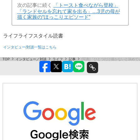
次の記事に続く
「トースト食べながら登校」
「ランドセルを忘れて家を出る」…3児の母が
描く家族の“ほっこりエピソード”
ライフ
ライフスタイル
読書
インタビュー/対談一覧はこちら
TOP
インタビュー／対談
ライフ
記事
[写真]「ひとつだけ描かないと決めて