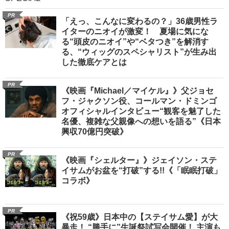
PR
「えっ、こんなに変わるの？」36歳男性ラ
イターのニオイが激変！ 夏場に気にな
る“頭皮のニオイ”や“ベタつき”を解消す
る、“ウィッグのスペシャリスト”が生み出
した徹底ケアとは
PR
《映画『Michael／マイケル』》父ジョセ
フ・ジャクソン役、コールマン・ドミンゴ
オフィシャルインタビュー“観客を魅了した
名優、複雑な父親像への想いを語る”《日本
興収70億円突破》
PR
《映画『シェルター』》ジェイソン・ステ
イサムがお盆を“打破”する!!《「眠眠打破」
コラボ》
PR
《祝59歳》日本中の【ステイサム愛】が大
暴走！ “勝手に”生誕祭試写会開催！ 主演も