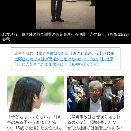
釈放され、報道陣の前で謝罪の言葉を述べる伊藤 Ⓒ文藝
(画像 11/29)
春秋
記事を読む
【暴走事故はなぜ繰り返されるのか？】伊藤健
太郎はなぜひき逃げ現場から逃げたのか？「彼は『快感原
則』に支配されたまま大人に」《精神科医が分析》
「子どもはつくらない」「障
【暴走事故はなぜ繰り返され
害のある子がうまれると怖
るのか？】《池袋暴走》な
い」15歳で被爆した女性の決
ぜ“上級国民”は無罪主張するの