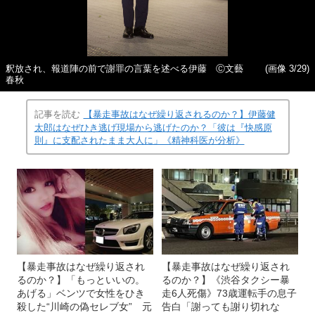
釈放され、報道陣の前で謝罪の言葉を述べる伊藤 Ⓒ文藝
(画像 3/29)
春秋
記事を読む
【暴走事故はなぜ繰り返されるのか？】伊藤健
太郎はなぜひき逃げ現場から逃げたのか？「彼は『快感原
則』に支配されたまま大人に」《精神科医が分析》
【暴走事故はなぜ繰り返され
【暴走事故はなぜ繰り返され
るのか？】「もっといいの。
るのか？】《渋谷タクシー暴
あげる」ベンツで女性をひき
走6人死傷》73歳運転手の息子
殺した“川崎の偽セレブ女” 元
告白「謝っても謝り切れな