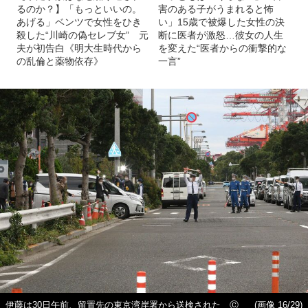
るのか？】「もっといいの。
害のある子がうまれると怖
あげる」ベンツで女性をひき
い」15歳で被爆した女性の決
殺した“川崎の偽セレブ女” 元
断に医者が激怒…彼女の人生
夫が初告白《明大生時代から
を変えた“医者からの衝撃的な
の乱倫と薬物依存》
一言”
伊藤は30日午前、留置先の東京湾岸署から送検された Ⓒ
(画像 16/29)