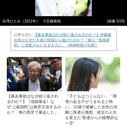
吉澤ひとみ（2011年） ©文藝春秋
(画像 5/29)
記事を読む
【暴走事故はなぜ繰り返されるのか？】伊藤健
太郎はなぜひき逃げ現場から逃げたのか？「彼は『快感原
則』に支配されたまま大人に」《精神科医が分析》
【暴走事故はなぜ繰り返され
「子どもはつくらない」「障
るのか？】《池袋暴走》な
害のある子がうまれると怖
ぜ“上級国民”は無罪主張するの
い」15歳で被爆した女性の決
か？「車の異常で暴走した」
断に医者が激怒…彼女の人生
を変えた“医者からの衝撃的な
一言”