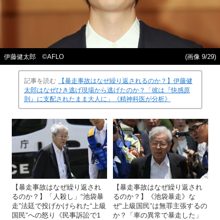
伊藤健太郎 ©AFLO
(画像 9/29)
記事を読む
【暴走事故はなぜ繰り返されるのか？】伊藤健
太郎はなぜひき逃げ現場から逃げたのか？「彼は『快感原
則』に支配されたまま大人に」《精神科医が分析》
【暴走事故はなぜ繰り返され
【暴走事故はなぜ繰り返され
るのか？】「人殺し」“池袋暴
るのか？】《池袋暴走》な
走”法廷で投げかけられた“上級
ぜ“上級国民”は無罪主張するの
国民”への怒り《民事訴訟で1
か？「車の異常で暴走した」