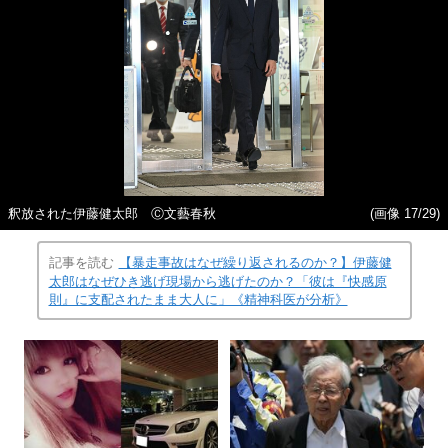
釈放された伊藤健太郎 Ⓒ文藝春秋
(画像 17/29)
記事を読む
【暴走事故はなぜ繰り返されるのか？】伊藤健
太郎はなぜひき逃げ現場から逃げたのか？「彼は『快感原
則』に支配されたまま大人に」《精神科医が分析》