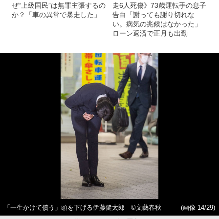
ぜ“上級国民”は無罪主張するの
走6人死傷》73歳運転手の息子
か？「車の異常で暴走した」
告白「謝っても謝り切れな
い。病気の兆候はなかった」
ローン返済で正月も出勤
「一生かけて償う」頭を下げる伊藤健太郎 ©文藝春秋
(画像 14/29)