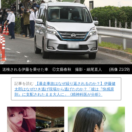
送検される伊藤を乗せた車 Ⓒ文藝春秋 撮影・細尾直人
(画像 21/29)
記事を読む
【暴走事故はなぜ繰り返されるのか？】伊藤健
太郎はなぜひき逃げ現場から逃げたのか？「彼は『快感原
則』に支配されたまま大人に」《精神科医が分析》