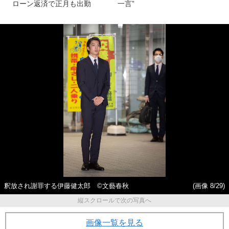
ローン返済で正月も出勤
一言”
釈放され謝罪する伊藤健太郎 ©文藝春秋
(画像 8/29)
縦スクロールで次の写真へ
画像一覧を見る