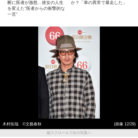
断に医者が激怒…彼女の人生
か？「車の異常で暴走した」
を変えた“医者からの衝撃的な
一言”
木村拓哉 ©文藝春秋
(画像 12/29)
縦スクロールで次の写真へ