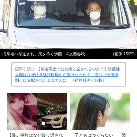
湾岸署へ移送され、天を仰ぐ伊藤 ©文藝春秋
(画像 15/29)
記事を読む
【暴走事故はなぜ繰り返されるのか？】伊藤健
太郎はなぜひき逃げ現場から逃げたのか？「彼は『快感原
則』に支配されたまま大人に」《精神科医が分析》
【暴走事故はなぜ繰り返され
「子どもはつくらない」「障