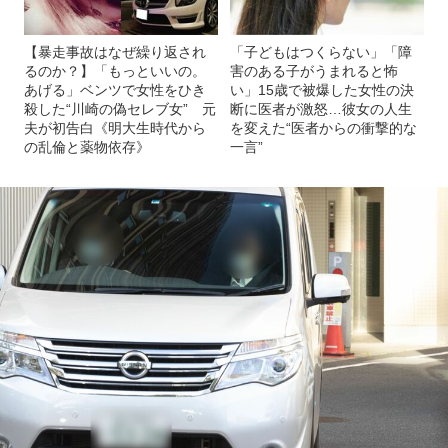
【暴走事故はなぜ繰り返され
「子どもはつくらない」「障
るのか？】「もっといいの。
害のある子がうまれると怖
あげる」ベンツで女性をひき
い」15歳で被爆した女性の決
殺した“川崎の偽セレブ女” 元
断に医者が激怒…彼女の人生
夫が初告白《明大生時代から
を変えた“医者からの衝撃的な
の乱倫と薬物依存》
一言”