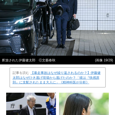
釈放された伊藤健太郎 Ⓒ文藝春秋
(画像 19/29)
記事を読む
【暴走事故はなぜ繰り返されるのか？】伊藤健
太郎はなぜひき逃げ現場から逃げたのか？「彼は『快感原
則』に支配されたまま大人に」《精神科医が分析》