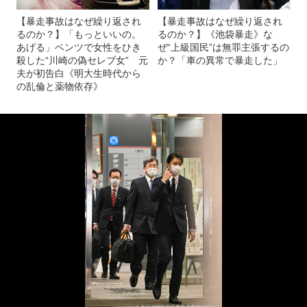
【暴走事故はなぜ繰り返され
【暴走事故はなぜ繰り返され
るのか？】「もっといいの。
るのか？】《池袋暴走》な
あげる」ベンツで女性をひき
ぜ“上級国民”は無罪主張するの
殺した“川崎の偽セレブ女” 元
か？「車の異常で暴走した」
夫が初告白《明大生時代から
の乱倫と薬物依存》