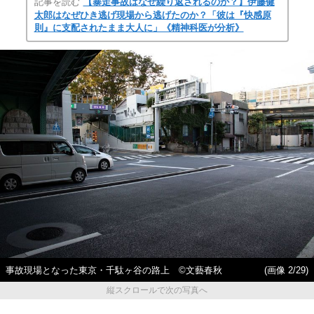
記事を読む
【暴走事故はなぜ繰り返されるのか？】伊藤健
太郎はなぜひき逃げ現場から逃げたのか？「彼は『快感原
則』に支配されたまま大人に」《精神科医が分析》
事故現場となった東京・千駄ヶ谷の路上 ©文藝春秋
(画像 2/29)
縦スクロールで次の写真へ