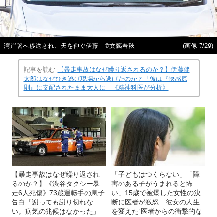
湾岸署へ移送され、天を仰ぐ伊藤 ©文藝春秋
(画像 7/29)
記事を読む
【暴走事故はなぜ繰り返されるのか？】伊藤健
太郎はなぜひき逃げ現場から逃げたのか？「彼は『快感原
則』に支配されたまま大人に」《精神科医が分析》
【暴走事故はなぜ繰り返され
「子どもはつくらない」「障
るのか？】《渋谷タクシー暴
害のある子がうまれると怖
走6人死傷》73歳運転手の息子
い」15歳で被爆した女性の決
告白「謝っても謝り切れな
断に医者が激怒…彼女の人生
い。病気の兆候はなかった」
を変えた“医者からの衝撃的な