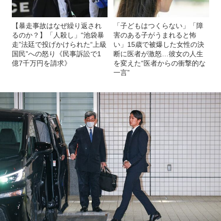
【暴走事故はなぜ繰り返され
「子どもはつくらない」「障
るのか？】「人殺し」“池袋暴
害のある子がうまれると怖
走”法廷で投げかけられた“上級
い」15歳で被爆した女性の決
国民”への怒り《民事訴訟で1
断に医者が激怒…彼女の人生
億7千万円を請求》
を変えた“医者からの衝撃的な
一言”