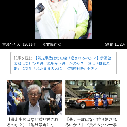
吉澤ひとみ（2011年） ©文藝春秋
(画像 13/29)
記事を読む
【暴走事故はなぜ繰り返されるのか？】伊藤健
太郎はなぜひき逃げ現場から逃げたのか？「彼は『快感原
則』に支配されたまま大人に」《精神科医が分析》
【暴走事故はなぜ繰り返され
【暴走事故はなぜ繰り返され
るのか？】《池袋暴走》な
るのか？】《渋谷タクシー暴