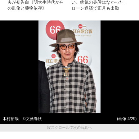
夫が初告白《明大生時代から
い。病気の兆候はなかった」
の乱倫と薬物依存》
ローン返済で正月も出勤
木村拓哉 ©文藝春秋
(画像 4/29)
縦スクロールで次の写真へ