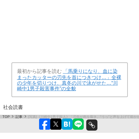
最初から記事を読む
「馬乗りになり、血に染
まったカッターの刃先を首につきつけ…」全裸
の少年を切りつけ、真冬の川で泳がせた…“川
崎中1男子殺害事件”の全貌
社会
読書
TOP
記事
[写真]《川崎中1男子殺人》「刃先が肉を裂き、“うっ”と声を上げて前か