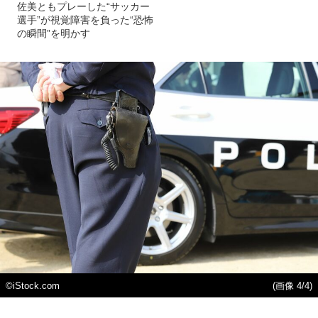
佐美ともプレーした“サッカー
選手”が視覚障害を負った“恐怖
の瞬間”を明かす
©iStock.com
(画像 4/4)