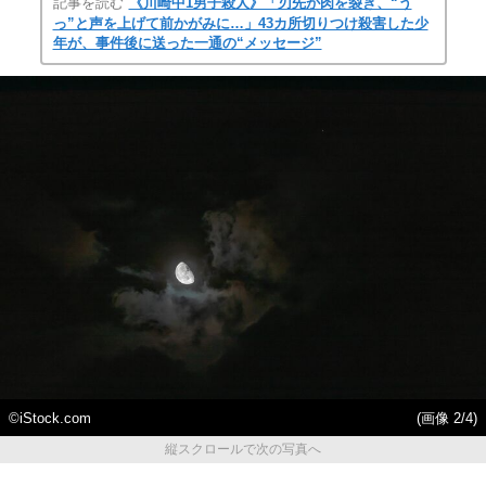
記事を読む
《川崎中1男子殺人》「刃先が肉を裂き、“う
っ”と声を上げて前かがみに…」43カ所切りつけ殺害した少
年が、事件後に送った一通の“メッセージ”
©iStock.com
(画像 2/4)
縦スクロールで次の写真へ