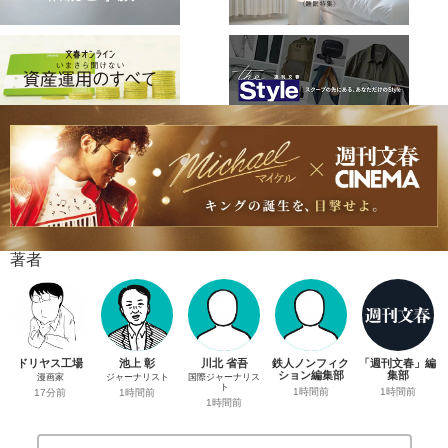
著者
ドリヤス工場
池上 彰
川北 省吾
鉄人ノンフィク
「週刊文春」編
ション編集部
集部
漫画家
ジャーナリスト
国際ジャーナリス
ト
1時間前
1時間前
17分前
1時間前
1時間前