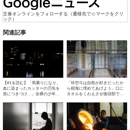
文春オンラインをフォローする
（遷移先で☆マークをクリ
ック）
関連記事
【#1を読む】「馬乗りになり、
「玲空斗は自然が好きだったか
血に染まったカッターの刃先を
ら樹海に埋めてあげよう」口に
首につきつけ…」全裸の少年を
タオルをくわえさせ後頭部で縛
切りつけ、真冬の川で泳がせ
り殺害…“鬼畜夫婦”の残酷な犯行
た…“川崎中1男子殺害事件”の全
貌