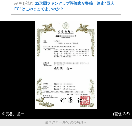
記事を読む
12球団ファンクラブ評論家が警鐘 迷走“巨人
FC”はこのままでよいのか？
©長谷川晶一
(画像 2/5)
縦スクロールで次の写真へ