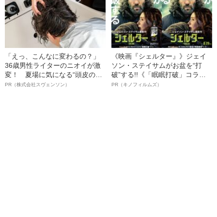
「えっ、こんなに変わるの？」
《映画『シェルター』》ジェイ
36歳男性ライターのニオイが激
ソン・ステイサムがお盆を“打
変！ 夏場に気になる“頭皮のニ
破”する!!《「眠眠打破」コラ
オイ”や“ベタつき”を解消す
ボ》
PR（株式会社スヴェンソン）
PR（キノフィルムズ）
る、“ウィッグのスペシャリス
ト”が生み出した徹底ケアとは