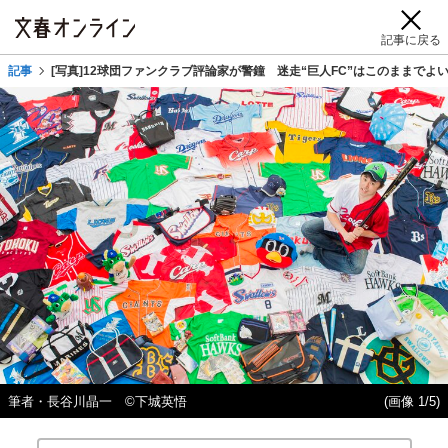
記事に戻る
記事
[写真]12球団ファンクラブ評論家が警鐘 迷走“巨人FC”はこのままでよ
筆者・長谷川晶一 ©下城英悟
(画像 1/5)