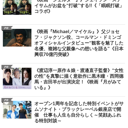
イサムがお盆を“打破”する!!《「眠眠打破」
コラボ》
PR
《映画『Michael／マイケル』》父ジョセ
フ・ジャクソン役、コールマン・ドミンゴ
オフィシャルインタビュー“観客を魅了した
名優、複雑な父親像への想いを語る”《日本
興収70億円突破》
PR
《渡辺淳一原作＆娘・渡邉直子監督》“女性
の性”を真摯に描く意欲作に黒木瞳・西岡德
馬・吉田羊が出演決定！《映画『月がみて
いる』》
PR
オープン1周年を記念した特別イベントがサ
ムソナイト・ブラックレーベル銀座店で開
催 仕事も人生も自分らしく～笑顔あふれ
る特別対談～