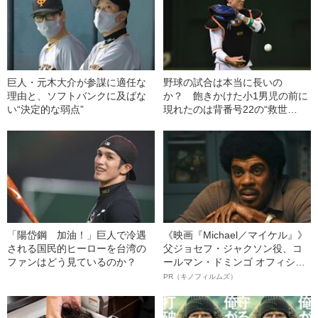
巨人・元木大介が参謀に適任な
野球の試合は本当に長いの
理由と、ソフトバンクに及ばな
か？ 飽きかけた小1男児の前に
い“決定的な弱点”
現れたのは背番号22の“救世
主”小林誠司だった
「陽岱鋼 加油！」巨人で冷遇
《映画『Michael／マイケル』》
される国民的ヒーローを台湾の
父ジョセフ・ジャクソン役、コ
ファンはどう見ているのか？
ールマン・ドミンゴ オフィシャ
ルインタビュー“観客を魅了した
PR（キノフィルムズ）
名優、複雑な父親像への想いを
語る”《日本興収70億円突破》