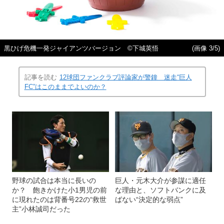
黒ひげ危機一発ジャイアンツバージョン ©下城英悟
(画像 3/5)
記事を読む
12球団ファンクラブ評論家が警鐘 迷走“巨人
FC”はこのままでよいのか？
野球の試合は本当に長いの
巨人・元木大介が参謀に適任
か？ 飽きかけた小1男児の前
な理由と、ソフトバンクに及
に現れたのは背番号22の“救世
ばない“決定的な弱点”
主”小林誠司だった