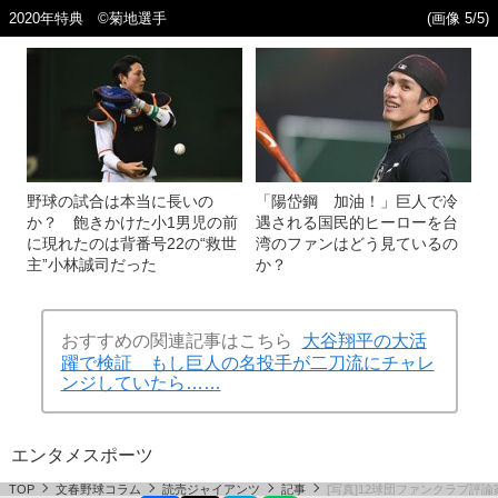
2020年特典 ©菊地選手
(画像 5/5)
野球の試合は本当に長いの
「陽岱鋼 加油！」巨人で冷
か？ 飽きかけた小1男児の前
遇される国民的ヒーローを台
に現れたのは背番号22の“救世
湾のファンはどう見ているの
主”小林誠司だった
か？
おすすめの関連記事はこちら
大谷翔平の大活
躍で検証 もし巨人の名投手が二刀流にチャレ
ンジしていたら……
エンタメ
スポーツ
TOP
文春野球コラム
読売ジャイアンツ
記事
[写真]12球団ファンクラブ評