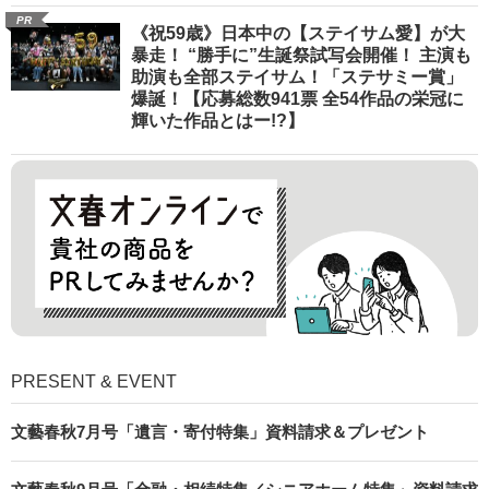
PR
《祝59歳》日本中の【ステイサム愛】が大
暴走！ “勝手に”生誕祭試写会開催！ 主演も
助演も全部ステイサム！「ステサミー賞」
爆誕！【応募総数941票 全54作品の栄冠に
輝いた作品とはー!?】
PRESENT & EVENT
文藝春秋7月号「遺言・寄付特集」資料請求＆プレゼント