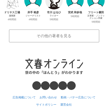
ドリヤス工場
井手 裕彦
市川 はるひ
宮武 和多哉
フリート横田
漫画家
ジャーナリスト
ライター
文筆家・ノンフィ
5時間前
クション作家
4時間前
4時間前
5時間前
5時間前
その他の著者を見る
広告掲載について
お問い合わせ
動画・バナー広告について
サイトポリシー
運営会社