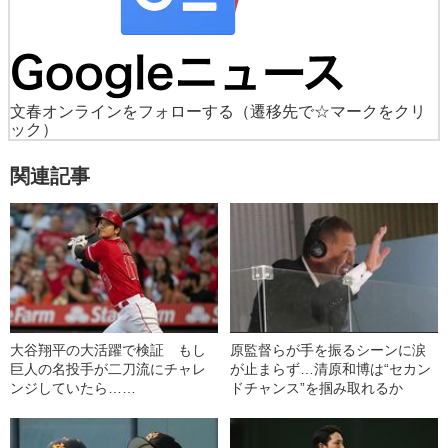
文春オンラインをフォローする
（遷移先で☆マークをクリ
ック）
関連記事
大谷翔平の大活躍で検証 もし
原監督らが手を振るシーンに涙
巨人の名投手が二刀流にチャレ
が止まらず…清原和博は“セカン
ンジしていたら……
ドチャンス”を掴み取れるか