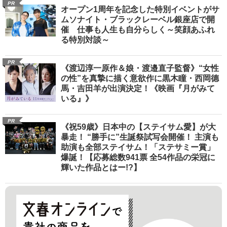
PR
オープン1周年を記念した特別イベントがサ
ムソナイト・ブラックレーベル銀座店で開
催 仕事も人生も自分らしく～笑顔あふれ
る特別対談～
PR
《渡辺淳一原作＆娘・渡邉直子監督》“女性
の性”を真摯に描く意欲作に黒木瞳・西岡德
馬・吉田羊が出演決定！《映画『月がみて
いる』》
PR
《祝59歳》日本中の【ステイサム愛】が大
暴走！ “勝手に”生誕祭試写会開催！ 主演も
助演も全部ステイサム！「ステサミー賞」
爆誕！【応募総数941票 全54作品の栄冠に
輝いた作品とはー!?】