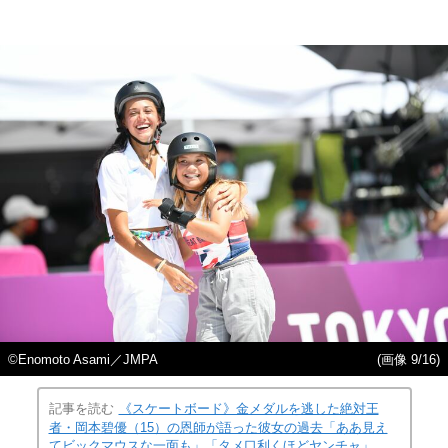
©︎Enomoto Asami／JMPA
(画像 9/16)
記事を読む
《スケートボード》金メダルを逃した絶対王
者・岡本碧優（15）の恩師が語った彼女の過去「ああ見え
てビックマウスな一面も」「タメ口利くほどヤンチャ」