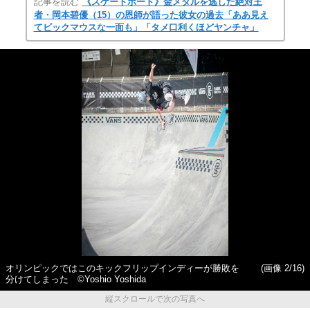
記事を読む
《スケートボード》金メダルを逃した絶対王
者・岡本碧優（15）の恩師が語った彼女の過去「ああ見え
てビックマウスな一面も」「タメ口利くほどヤンチャ」
オリンピックではこのキックフリップインディーが勝敗を
(画像 2/16)
分けてしまった ©Yoshio Yoshida
縦スクロールで次の写真へ