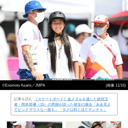
©︎Enomoto Asami／JMPA
(画像 11/16)
記事を読む
《スケートボード》金メダルを逃した絶対王
者・岡本碧優（15）の恩師が語った彼女の過去「ああ見え
てビックマウスな一面も」「タメ口利くほどヤンチャ」