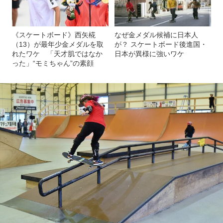
《スケートボード》西矢椛
なぜ金メダル候補に日本人
（13）が最年少金メダルを取
が？ スケートボード後進国・
れたワケ 「天才肌ではなか
日本が異様に強いワケ
った」“モミちゃん”の素顔