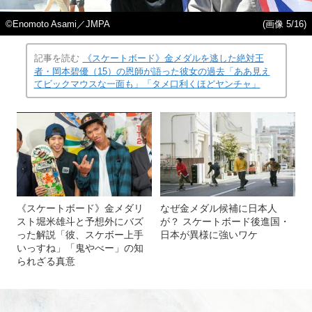
©︎Enomoto Asami／JMPA
(画像 5/16)
記事を読む
《スケートボード》金メダルを逃した絶対王
者・岡本碧優（15）の恩師が語った彼女の過去「ああ見え
てビックマウスな一面も」「タメ口利くほどヤンチャ」
《スケートボード》金メダリ
なぜ金メダル候補に日本人
スト堀米雄斗と予想外にバズ
が？ スケートボード後進国・
った解説「彼、スケボー上手
日本が異様に強いワケ
いっすね」「鬼やべー」の知
られざる真意