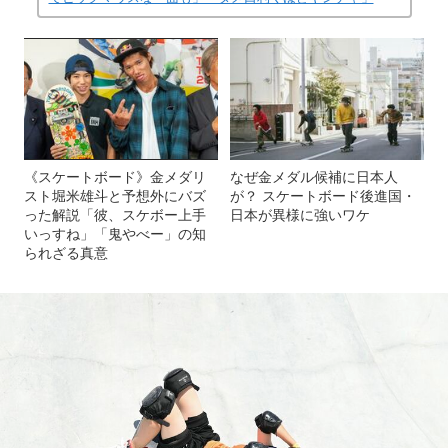
《スケートボード》金メダリ
なぜ金メダル候補に日本人
スト堀米雄斗と予想外にバズ
が？ スケートボード後進国・
った解説「彼、スケボー上手
日本が異様に強いワケ
いっすね」「鬼やべー」の知
られざる真意