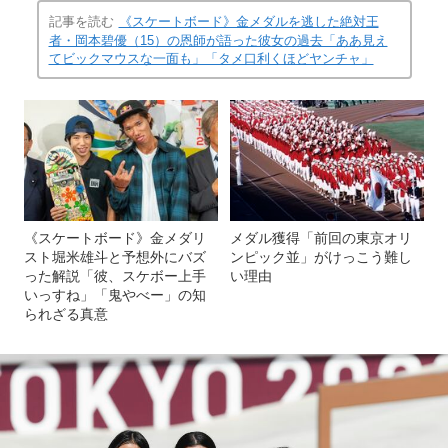
記事を読む
《スケートボード》金メダルを逃した絶対王
者・岡本碧優（15）の恩師が語った彼女の過去「ああ見え
てビックマウスな一面も」「タメ口利くほどヤンチャ」
《スケートボード》金メダリ
メダル獲得「前回の東京オリ
スト堀米雄斗と予想外にバズ
ンピック並」がけっこう難し
った解説「彼、スケボー上手
い理由
いっすね」「鬼やべー」の知
られざる真意