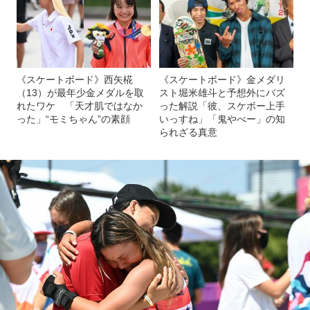
《スケートボード》西矢椛
《スケートボード》金メダリ
（13）が最年少金メダルを取
スト堀米雄斗と予想外にバズ
れたワケ 「天才肌ではなか
った解説「彼、スケボー上手
った」“モミちゃん”の素顔
いっすね」「鬼やべー」の知
られざる真意