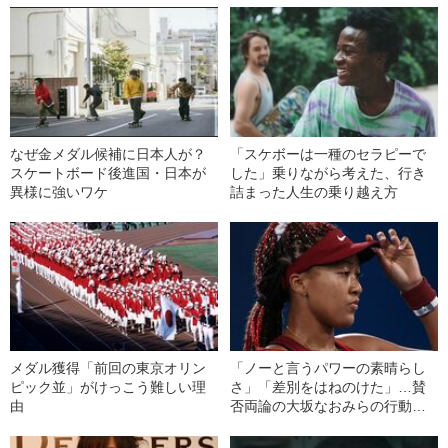
真意
なぜ金メダル候補に日本人が？
「スケボーは一種のセラピーで
スケートボード後進国・日本が
した」乗りながら考えた、行き
異様に強いワケ
詰まった人生の乗り越え方
メダル獲得「前回の東京オリン
「ノーと言うパワーの素晴らし
ピック並」がけっこう難しい理
さ」「差別をはねのけた」…賛
由
否両論の大坂なおみらの行動
が、米国で好意的に報じられた
ワケ