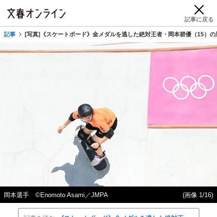
記事に戻る
記事
[写真]《スケートボード》金メダルを逃した絶対王者・岡本碧優（15）
岡本選手 ©︎Enomoto Asami／JMPA
(画像 1/16)