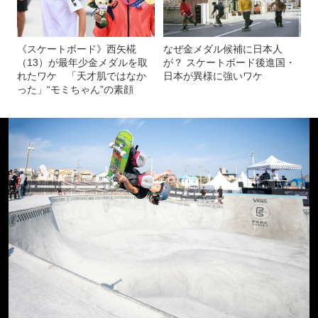
《スケートボード》西矢椛
なぜ金メダル候補に日本人
（13）が最年少金メダルを取
が？ スケートボード後進国・
れたワケ 「天才肌ではなか
日本が異様に強いワケ
った」“モミちゃん”の素顔