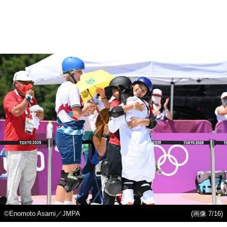
©︎Enomoto Asami／JMPA
(画像 7/16)