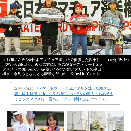
2017年のAJSA全日本アマチュア選手権で優勝した四十住
(画像 15/16)
（左から2番目）。彼女の右にいるのが女子ストリート金メ
ダリストの西矢椛で、右端にいるのが銅メダリストの中山
楓奈。今見るとなんとも豪華な顔ぶれ ©Yoshio Yoshida
記事を読む
《スケートボード》金メダルを逃した絶対王
者・岡本碧優（15）の恩師が語った彼女の過去「ああ見え
てビックマウスな一面も」「タメ口利くほどヤンチャ」