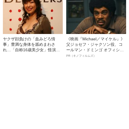
ヤクザ顔負けの「血みどろ情
《映画『Michael／マイケル』》
事」豊満な身体を舐めまわさ
父ジョセフ・ジャクソン役、コ
れ…「自称16歳美少女」怪演
ールマン・ドミンゴ オフィシャ
中、かたせ梨乃（69）の美しす
ルインタビュー“観客を魅了した
PR（キノフィルムズ）
ぎる“熟れ方”
名優、複雑な父親像への想いを
語る”《日本興収70億円突破》