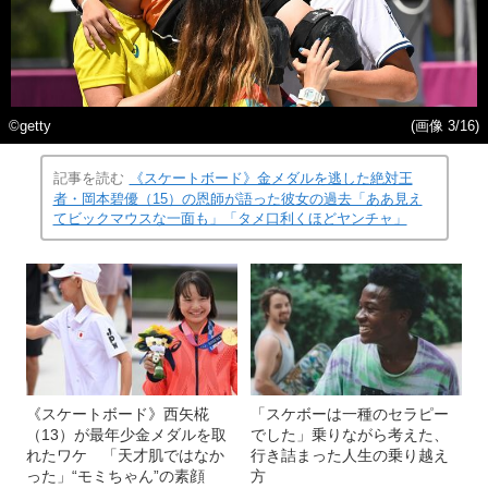
©getty
(画像 3/16)
記事を読む
《スケートボード》金メダルを逃した絶対王
者・岡本碧優（15）の恩師が語った彼女の過去「ああ見え
てビックマウスな一面も」「タメ口利くほどヤンチャ」
《スケートボード》西矢椛
「スケボーは一種のセラピー
（13）が最年少金メダルを取
でした」乗りながら考えた、
れたワケ 「天才肌ではなか
行き詰まった人生の乗り越え
った」“モミちゃん”の素顔
方