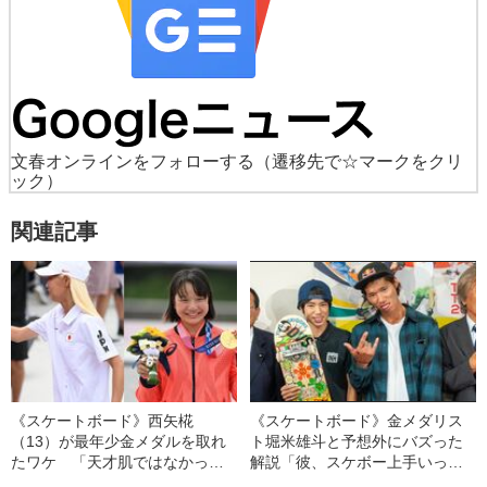
文春オンラインをフォローする
（遷移先で☆マークをクリ
ック）
関連記事
《スケートボード》西矢椛
《スケートボード》金メダリス
（13）が最年少金メダルを取れ
ト堀米雄斗と予想外にバズった
たワケ 「天才肌ではなかっ
解説「彼、スケボー上手いっす
た」“モミちゃん”の素顔
ね」「鬼やべー」の知られざる