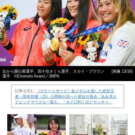
左から開心那選手、四十住さくら選手、スカイ・ブラウン
(画像 13/16)
選手 ©︎Enomoto Asami／JMPA
記事を読む
《スケートボード》金メダルを逃した絶対王
者・岡本碧優（15）の恩師が語った彼女の過去「ああ見え
てビックマウスな一面も」「タメ口利くほどヤンチャ」