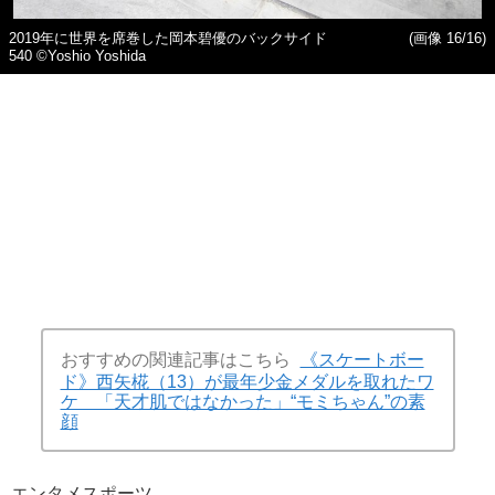
2019年に世界を席巻した岡本碧優のバックサイド
(画像 16/16)
540 ©Yoshio Yoshida
おすすめの関連記事はこちら
《スケートボー
ド》西矢椛（13）が最年少金メダルを取れたワ
ケ 「天才肌ではなかった」“モミちゃん”の素
顔
エンタメ
スポーツ