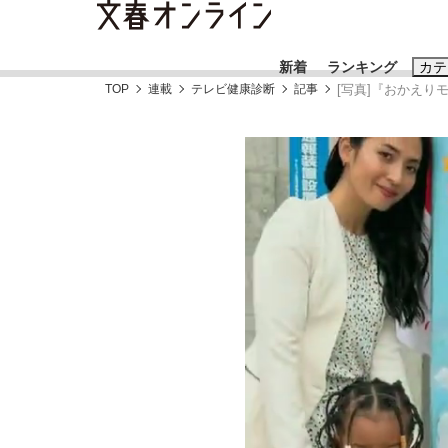
新着
ランキング
カテ
TOP
連載
テレビ健康診断
記事
[写真]『おかえ
スクープ
ニュー
おすすめのキ
#藤田晋
#三
#玉木雄一郎
「キオクシアの投資の桁は一つ多くてもいい」
終戦から81年