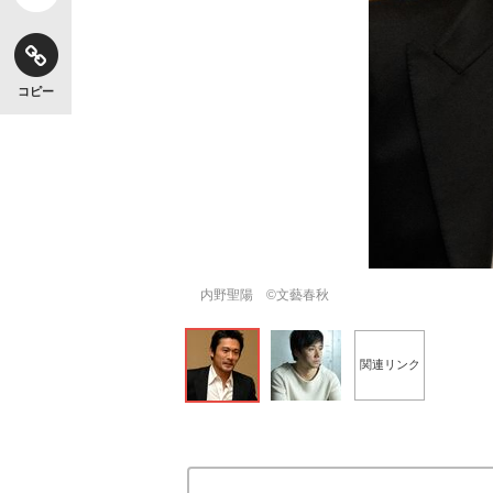
コピー
【独自】昭和の大女優・小川真由美（享年86）
内野聖陽 ©文藝春秋
関連リンク
《VIVANT》頼れる相棒・ドラムが認めた“