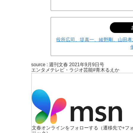
役所広司、堤真一、綾野剛、山田孝之
「90%は失敗する。でも…」本田圭佑が初め
source :
週刊文春 2021年9月9日号
エンタメ
テレビ・ラジオ
芸能
#青木るえか
文春オンラインをフォローする
（遷移先で+フ