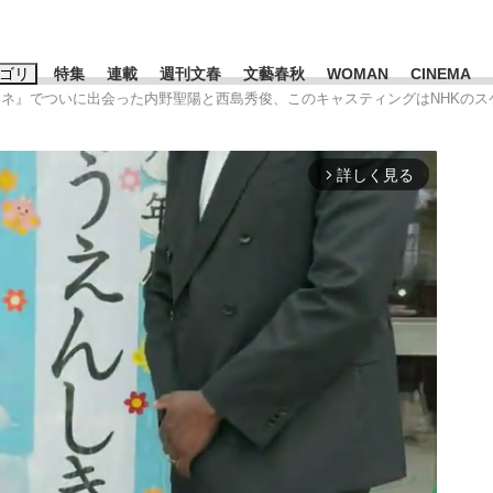
ゴリ
特集
連載
週刊文春
文藝春秋
WOMAN
CINEMA
りモネ』でついに出会った内野聖陽と西島秀俊、このキャスティングはNHKの
キーワード入力
ス
エンタメ
ライフ
ビジネス
詳しく見る
arrow_forward_ios
ーワードタグ一覧
山凌輝
#高市早苗
#後藤真希
#森岡毅
#城彰二
#内田有紀
#亀和田武
時価総額が一時トヨタ超え...
日本生まれの