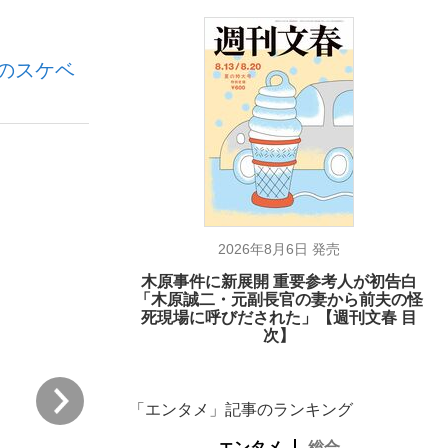
のスケベ
む将棋
2026年8月6日 発売
木原事件に新展開 重要参考人が初告白
「木原誠二・元副長官の妻から前夫の怪
死現場に呼びだされた」【週刊文春 目
次】
次
「エンタメ」記事のランキング
エンタメ
総合