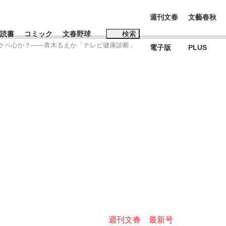
週刊文春
文藝春秋
読書
コミック
文春野球
検索
スケベ心か？――青木るえか「テレビ健康診断」
電子版
PLUS
インタビュー
読書
#松田聖子
K-POPアイドルたち
週刊文春 最新号