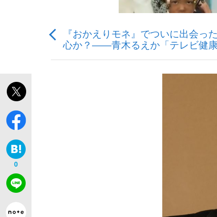
『おかえりモネ』でついに出会った
心か？――青木るえか「テレビ健
私のあのとき、私のいま
0
キングの誕生を、目撃せよ。