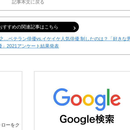
記事本文に戻る
おすすめの関連記事はこちら
…ベテラン俳優vs.イケイケ人気俳優 制したのは？「好きな
優」2021アンケート結果発表
て明かした日本代表監督に...
もっと見る
ォローをク