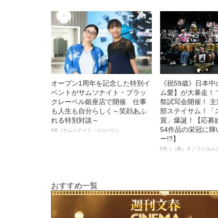
オープン1周年を記念した特別イ
《祝59歳》日本
ベントがサムソナイト・ブラッ
ム愛】が大暴走！ 
クレーベル銀座店で開催 仕事
祭試写会開催！ 
も人生も自分らしく～笑顔あふ
部ステイサム！「
れる特別対談～
賞」爆誕！【応募総
54作品の栄冠に
PR（サムソナイト・ジャパン）
ー!?】
PR（（株）キノフィルム
おすすめ一覧