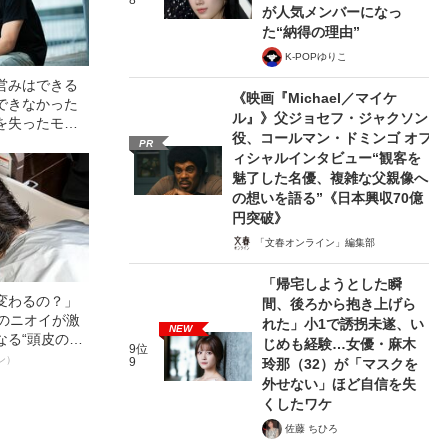
8
が人気メンバーになっ
た“納得の理由”
K-POPゆりこ
営みはできる
《映画『Michael／マイケ
できなかった
ル』》父ジョセフ・ジャクソン
を失ったモデ
役、コールマン・ドミンゴ オフ
8）が「ずっと
PR
ィシャルインタビュー“観客を
るワケ
魅了した名優、複雑な父親像へ
の想いを語る”《日本興収70億
円突破》
「文春オンライン」編集部
「帰宅しようとした瞬
変わるの？」
間、後ろから抱き上げら
ーのニオイが激
れた」小1で誘拐未遂、い
NEW
なる“頭皮のニ
じめも経験…女優・麻木
9位
”を解消す
ン）
9
玲那（32）が「マスクを
スペシャリス
外せない」ほど自信を失
徹底ケアとは
くしたワケ
佐藤 ちひろ