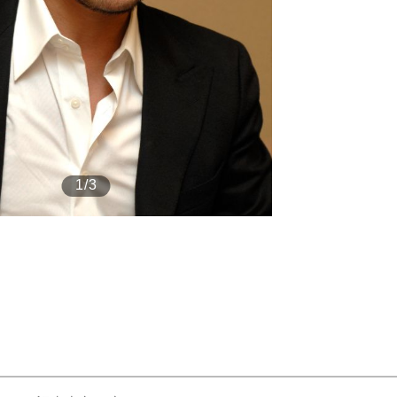
もっと見る
が鹿児島で3月に死去し...
1/3
照ノ富士に激怒され...
《BTS厳戒トーキョー滞