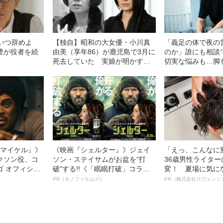
いつ辞めよ
【独自】昭和の大女優・小川真
「義足の体で夜の
豊が役者を続
由美（享年86）が鹿児島で3月に
のか」誰にも相談
死去していた 実娘が明かす
切実な悩みも…脚
「毒母」の素顔と空白の晩年
ル・かわけい（2
運がいい」と言え
l／マイケル』》
《映画『シェルター』》ジェイ
「えっ、こんなに
クソン役、コ
ソン・ステイサムがお盆を“打
36歳男性ライタ
ゴ オフィシャ
破”する!!《「眠眠打破」コラ
変！ 夏場に気に
観客を魅了した
ボ》
オイ”や“ベタつき
PR（キノフィルムズ）
PR（株式会社スヴェンソ
像への想いを
る、“ウィッグの
0億円突破》
ト”が生み出した