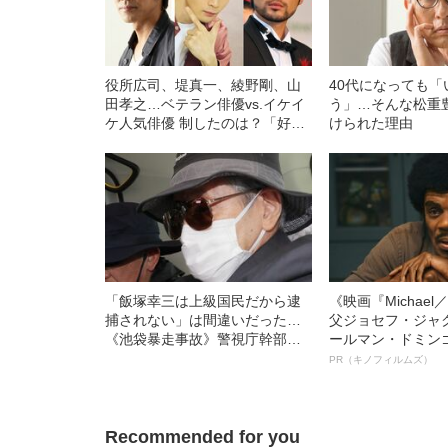
役所広司、堤真一、綾野剛、山
40代になっても「
田孝之…ベテラン俳優vs.イケイ
う」…そんな松重
ケ人気俳優 制したのは？「好き
けられた理由
な男優」2021アンケート結果発
表
「飯塚幸三は上級国民だから逮
《映画『Michae
捕されない」は間違いだった…
父ジョセフ・ジャ
《池袋暴走事故》警視庁幹部が
ールマン・ドミン
「自民党議員」に呼び出されて
ルインタビュー“
PR（キノフィルムズ）
も逮捕を見送った理由
名優、複雑な父親
語る”《日本興収7
Recommended for you