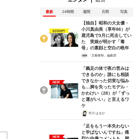
最新
24時間
週間
月間
写真
【独自】昭和の大女優・
小川真由美（享年86）が
SCOOP!
鹿児島で3月に死去してい
た 実娘が明かす「毒
2/3
母」の素顔と空白の晩年
「文藝春秋」編集部
「義足の体で夜の営みは
できるのか」誰にも相談
できなかった切実な悩み
NEW
も…脚を失ったモデル・
かわけい（28）が「ずっ
と運がいい」と言えるワ
ケ
市川 はるひ
在記》RM→渋谷で飲み会、JIN→伊豆の...
「足をもう一本失わない
と学ばないんですね」痛
NEW
烈な中傷コメントも…脚