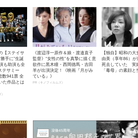
中の【ステイサ
《渡辺淳一原作＆娘・渡邉直子
【独自】昭和の大
“勝手に”生誕
監督》“女性の性”を真摯に描く意
由美（享年86）が
主演も助演も全
欲作に黒木瞳・西岡德馬・吉田
死去していた 実
ステサミー
羊が出演決定！《映画『月がみ
「毒母」の素顔と
数941票 全
ている』》
輝いた作品とは
PR（キノフィルムズ）
ズ）