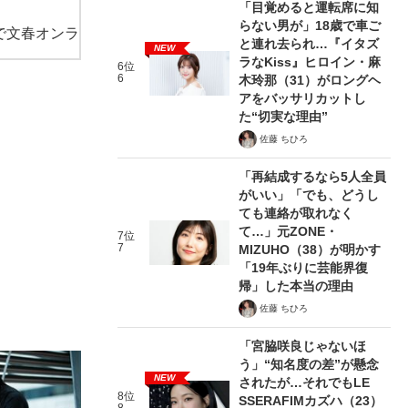
「目覚めると運転席に知
らない男が」18歳で車ご
で文春オンラ
と連れ去られ…『イタズ
NEW
ラなKiss』ヒロイン・麻
6位
6
木玲那（31）がロングヘ
アをバッサリカットし
た“切実な理由”
佐藤 ちひろ
「再結成するなら5人全員
がいい」「でも、どうし
ても連絡が取れなく
て…」元ZONE・
7位
7
MIZUHO（38）が明かす
「19年ぶりに芸能界復
帰」した本当の理由
佐藤 ちひろ
「宮脇咲良じゃないほ
う」“知名度の差”が懸念
NEW
されたが…それでもLE
8位
SSERAFIMカズハ（23）