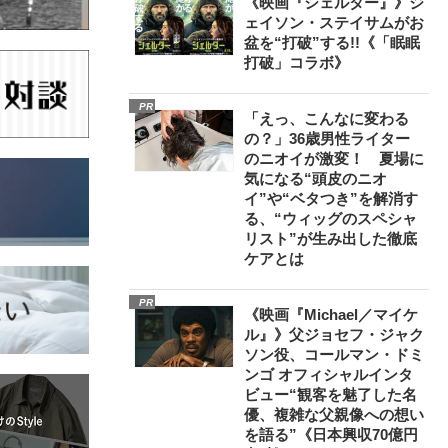
《映画『シェルター』》ジ
ェイソン・ステイサムがお
盆を“打破”する!!《「眠眠
打破」コラボ》
PR
「えっ、こんなに変わる
の？」36歳男性ライター
のニオイが激変！ 夏場に
気になる“頭皮のニオ
イ”や“ベタつき”を解消す
る、“ウィッグのスペシャ
リスト”が生み出した徹底
ケアとは
PR
《映画『Michael／マイケ
ル』》父ジョセフ・ジャク
ソン役、コールマン・ドミ
ンゴ オフィシャルインタ
ビュー“観客を魅了した名
優、複雑な父親像への想い
を語る”《日本興収70億円