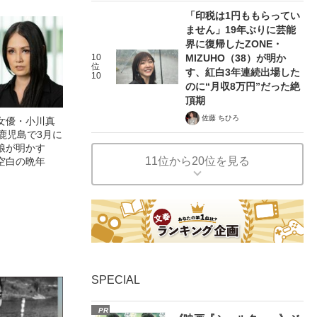
「印税は1円ももらってい
ません」19年ぶりに芸能
界に復帰したZONE・
10
MIZUHO（38）が明か
位
す、紅白3年連続出場した
10
のに“月収8万円”だった絶
頂期
佐藤 ちひろ
女優・小川真
鹿児島で3月に
娘が明かす
11位から20位を見る
空白の晩年
SPECIAL
PR