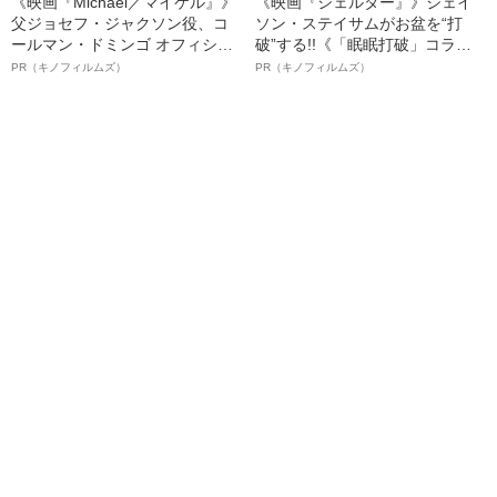
《映画『Michael／マイケル』》
《映画『シェルター』》ジェイ
父ジョセフ・ジャクソン役、コ
ソン・ステイサムがお盆を“打
ールマン・ドミンゴ オフィシャ
破”する!!《「眠眠打破」コラ
ルインタビュー“観客を魅了した
ボ》
PR（キノフィルムズ）
PR（キノフィルムズ）
名優、複雑な父親像への想いを
語る”《日本興収70億円突破》