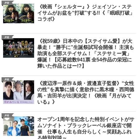
PR
《映画『シェルター』》ジェイソン・ステ
イサムがお盆を“打破”する!!《「眠眠打破」
コラボ》
PR
《祝59歳》日本中の【ステイサム愛】が大
暴走！ “勝手に”生誕祭試写会開催！ 主演も
助演も全部ステイサム！「ステサミー賞」
爆誕！【応募総数941票 全54作品の栄冠に
輝いた作品とはー!?】
PR
《渡辺淳一原作＆娘・渡邉直子監督》“女性
の性”を真摯に描く意欲作に黒木瞳・西岡德
馬・吉田羊が出演決定！《映画『月がみて
いる』》
PR
オープン1周年を記念した特別イベントがサ
ムソナイト・ブラックレーベル銀座店で開
催 仕事も人生も自分らしく～笑顔あふれ
る特別対談～