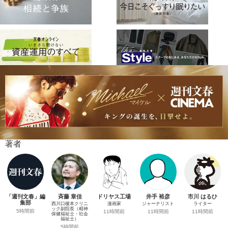
著者
「週刊文春」編
斉藤 章佳
ドリヤス工場
井手 裕彦
市川 はるひ
集部
西川口榎本クリニ
漫画家
ジャーナリスト
ライター
ック副院長（精神
5時間前
11時間前
11時間前
11時間前
保健福祉士・社会
福祉士）
5時間前