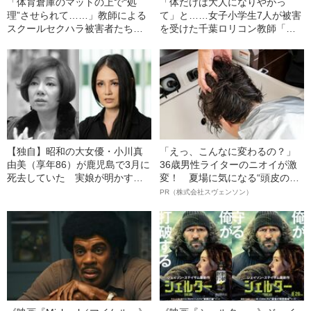
「体育倉庫のマットの上で“処
「体だけは大人になりやがっ
理”させられて……」教師による
て」と……女子小学生7人が被害
スクールセクハラ被害者たちが
を受けた千葉ロリコン教師「鬼
声をあげた！
畜の所業」
【独自】昭和の大女優・小川真
「えっ、こんなに変わるの？」
由美（享年86）が鹿児島で3月に
36歳男性ライターのニオイが激
死去していた 実娘が明かす
変！ 夏場に気になる“頭皮のニ
「毒母」の素顔と空白の晩年
オイ”や“ベタつき”を解消す
PR（株式会社スヴェンソン）
る、“ウィッグのスペシャリス
ト”が生み出した徹底ケアとは