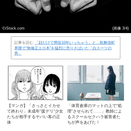
©iStock.com
(画像 3/4)
記事を読む
「顔だけで懲役10年いっちゃう」と…歌舞伎町
界隈で“無修正エロ本”を猛烈に売りさばいた「白スーツの
男」
【マンガ】「さっさとイカせ
「体育倉庫のマットの上で“処
て終わり」未成年”援デリ”少女
理”させられて……」教師によ
たちが相手するヤバい客の正
るスクールセクハラ被害者た
体
ちが声をあげた！