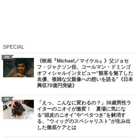
SPECIAL
PR
《映画『Michael／マイケル』》父ジョセ
フ・ジャクソン役、コールマン・ドミンゴ
オフィシャルインタビュー“観客を魅了した
名優、複雑な父親像への想いを語る”《日本
興収70億円突破》
PR
「えっ、こんなに変わるの？」36歳男性ラ
イターのニオイが激変！ 夏場に気にな
る“頭皮のニオイ”や“ベタつき”を解消す
る、“ウィッグのスペシャリスト”が生み出
した徹底ケアとは