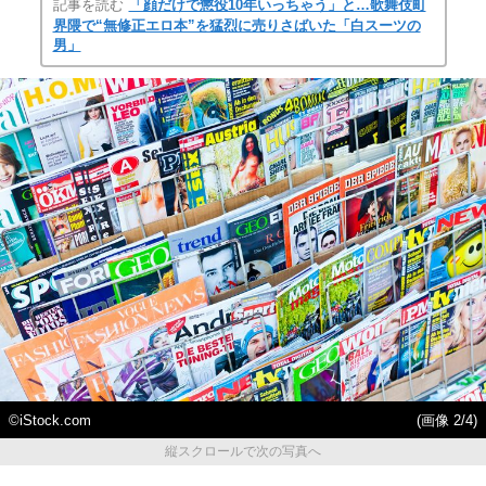
記事を読む
「顔だけで懲役10年いっちゃう」と…歌舞伎町
界隈で“無修正エロ本”を猛烈に売りさばいた「白スーツの
男」
©iStock.com
(画像 2/4)
縦スクロールで次の写真へ