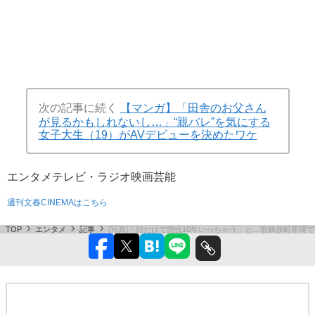
次の記事に続く
【マンガ】「田舎のお父さん
が見るかもしれないし…」“親バレ”を気にする
女子大生（19）がAVデビューを決めたワケ
エンタメ
テレビ・ラジオ
映画
芸能
週刊文春CINEMAはこちら
TOP
エンタメ
記事
[写真]「顔だけで懲役10年いっちゃう」と…歌舞伎町界隈