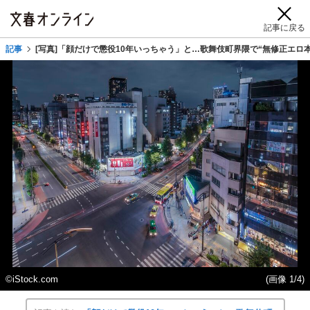
記事に戻る
記事
[写真]「顔だけで懲役10年いっちゃう」と…歌舞伎町界隈で“無修正エロ
©iStock.com
(画像 1/4)