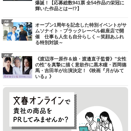
爆誕！【応募総数941票 全54作品の栄冠に
輝いた作品とはー!?】
PR
オープン1周年を記念した特別イベントがサ
ムソナイト・ブラックレーベル銀座店で開
催 仕事も人生も自分らしく～笑顔あふれ
る特別対談～
PR
《渡辺淳一原作＆娘・渡邉直子監督》“女性
の性”を真摯に描く意欲作に黒木瞳・西岡德
馬・吉田羊が出演決定！《映画『月がみて
いる』》