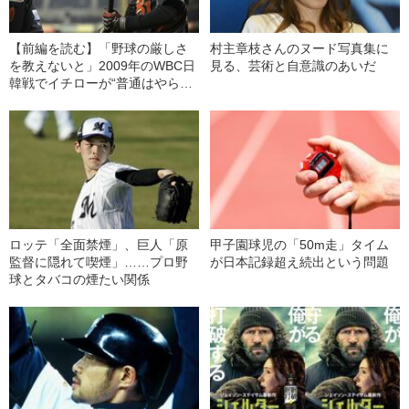
【前編を読む】「野球の厳しさ
村主章枝さんのヌード写真集に
を教えないと」2009年のWBC日
見る、芸術と自意識のあいだ
韓戦でイチローが“普通はやらな
い”プレーを行った理由
ロッテ「全面禁煙」、巨人「原
甲子園球児の「50m走」タイム
監督に隠れて喫煙」……プロ野
が日本記録超え続出という問題
球とタバコの煙たい関係