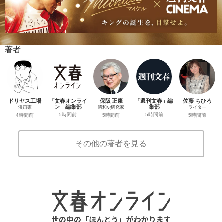
著者
ドリヤス工場
「文春オンライ
保阪 正康
「週刊文春」編
佐藤 ちひろ
ン」編集部
集部
漫画家
昭和史研究家
ライター
5時間前
5時間前
4時間前
5時間前
5時間前
その他の著者を見る