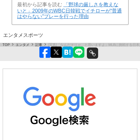
最初から記事を読む
「野球の厳しさを教えな
いと」2009年のWBC日韓戦でイチローが“普通
はやらない”プレーを行った理由
エンタメ
スポーツ
TOP
エンタメ
記事
[写真]「なんだそりゃ、と思いますよ」MLBに挑戦する日