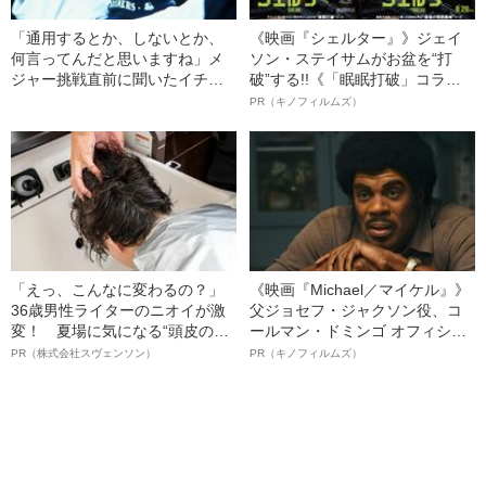
「通用するとか、しないとか、
《映画『シェルター』》ジェイ
何言ってんだと思いますね」メ
ソン・ステイサムがお盆を“打
ジャー挑戦直前に聞いたイチロ
破”する!!《「眠眠打破」コラ
ーの言葉
ボ》
PR（キノフィルムズ）
「えっ、こんなに変わるの？」
《映画『Michael／マイケル』》
36歳男性ライターのニオイが激
父ジョセフ・ジャクソン役、コ
変！ 夏場に気になる“頭皮のニ
ールマン・ドミンゴ オフィシャ
オイ”や“ベタつき”を解消す
ルインタビュー“観客を魅了した
PR（株式会社スヴェンソン）
PR（キノフィルムズ）
る、“ウィッグのスペシャリス
名優、複雑な父親像への想いを
ト”が生み出した徹底ケアとは
語る”《日本興収70億円突破》