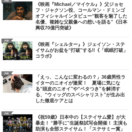
PR
《映画『Michael／マイケル』》父ジョセ
フ・ジャクソン役、コールマン・ドミンゴ
オフィシャルインタビュー“観客を魅了した
名優、複雑な父親像への想いを語る”《日本
興収70億円突破》
PR
《映画『シェルター』》ジェイソン・ステ
イサムがお盆を“打破”する!!《「眠眠打破」
コラボ》
PR
「えっ、こんなに変わるの？」36歳男性ラ
イターのニオイが激変！ 夏場に気にな
る“頭皮のニオイ”や“ベタつき”を解消す
る、“ウィッグのスペシャリスト”が生み出
した徹底ケアとは
PR
《祝59歳》日本中の【ステイサム愛】が大
暴走！ “勝手に”生誕祭試写会開催！ 主演も
助演も全部ステイサム！「ステサミー賞」