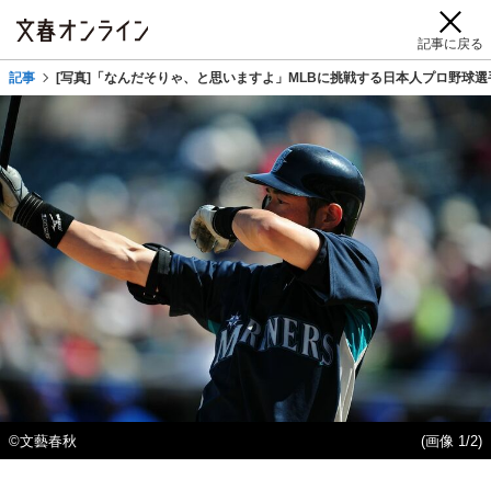
記事に戻る
記事
[写真]「なんだそりゃ、と思いますよ」MLBに挑戦する日本人プロ野球選
©文藝春秋
(画像 1/2)