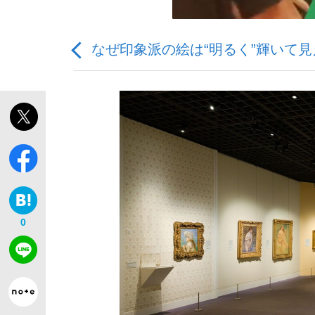
なぜ印象派の絵は“明るく”輝いて
「敗因分析は一切聞かれなかった」侍ジャパン選
キングの誕生を、目撃せよ。
0
the Style
「目標達成できなかったからと言って…」サッ