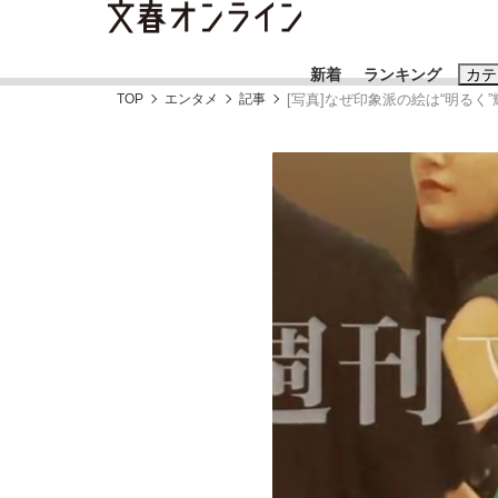
新着
ランキング
カテ
TOP
エンタメ
記事
[写真]なぜ印象派の絵は“明る
スクープ
ニュー
おすすめのキ
#藤田晋
#三
#玉木雄一郎
「90%は失敗する。でも…」本田圭佑が初め
終戦から81年