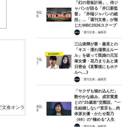
「幻の登板計画」、侍ジ
ャパンが語る「井口新監
6位
督」「井端ジャパンの総
6
括」…「週刊文春」が報
じたWBC2026スクープ
「週刊文春」編集部
三山凌輝が妻・趣里との
「キス・濡れ場禁止ルー
SCOOP!
ル」を破って既婚の元宝
7位
塚女優・花乃まりあと連
7
日密会《直撃後にもホテ
ルへ…》
「週刊文春」編集部
「ヤクザも惚れ込んだ」
艶やかな絡み、成宮寛貴
との“25歳差”交際説、“一
8位
で文春オンラ
生結婚しない”宣言も…肉
8
体派女優・かたせ梨乃
（68）の“極める”人生
「週刊文春」編集部