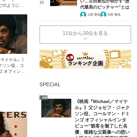
い…古田敦也が明かす“歴
10
どのように
代最高のピッチャー”とは
撮ったのか
上田 晋也
古田 敦也
11位から20位を見る
l／マイケル』》
クソン役、コ
ゴ オフィシャ
観客を魅了した
像への想いを
SPECIAL
0億円突破》
PR
《映画『Michael／マイケ
ル』》父ジョセフ・ジャク
ソン役、コールマン・ドミ
ンゴ オフィシャルインタ
ビュー“観客を魅了した名
優、複雑な父親像への想い