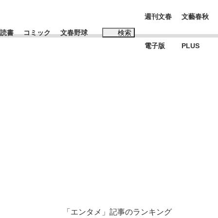
週刊文春
文藝春秋
読書
コミック
文春野球
検索
電子版
PLUS
インタビュー
読書
#松田聖子
む将棋
BC日本代表“敗戦”の真実 選手が明かす...
「エンタメ」記事のランキング