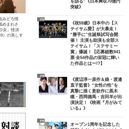
を語る”《日本興収70億円
突破》
血みどろ情
PR
《祝59歳》日本中の【ス
舐めまわさ
テイサム愛】が大暴走！
美少女」怪演
“勝手に”生誕祭試写会開
69）の美しす
催！ 主演も助演も全部ス
テイサム！「ステサミー
賞」爆誕！【応募総数941
票 全54作品の栄冠に輝い
た作品とはー!?】
PR
《渡辺淳一原作＆娘・渡邉
直子監督》“女性の性”を
真摯に描く意欲作に黒木
瞳・西岡德馬・吉田羊が出
演決定！《映画『月がみて
いる』》
PR
オープン1周年を記念した