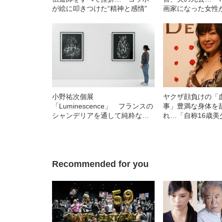
が絵に叩きつけた“精神と感情”
画家になった女性が
品を描くまで
小野祐次個展
ヤクザ顔負けの「
「Luminescence」 フランスの
事」豊満な身体を
シャンデリアを通して純粋な
れ…「自称16歳美
「光」そのものを見る
中、かたせ梨乃（
ぎる“熟れ方”
Recommended for you