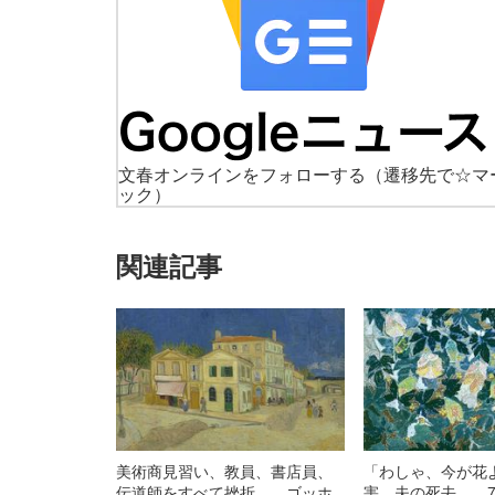
文春オンラインをフォローする
（遷移先で☆マ
ック）
関連記事
美術商見習い、教員、書店員、
「わしゃ、今が花
伝道師をすべて挫折… ゴッホ
害、夫の死去… 