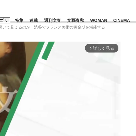
ゴリ
特集
連載
週刊文春
文藝春秋
WOMAN
CINEMA
く”輝いて見えるのか 渋谷でフランス美術の黄金期を堪能する
キーワード入力
ス
エンタメ
ライフ
ビジネス
詳しく見る
arrow_forward_ios
ーワードタグ一覧
山凌輝
#高市早苗
#後藤真希
#森岡毅
#城彰二
#内田有紀
観る将棋、読
#亀和田武
て明かした日本代表監督に...
「最悪の空気のまま解散」W