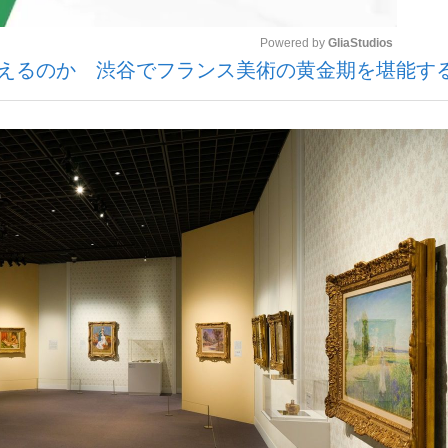
Powered by 
GliaStudios
見えるのか 渋谷でフランス美術の黄金期を堪能す
いまさら聞け
Mute
手が証言した“NPB聞...
「クマが悪者扱いされているの
もっと見る
カー日本代表・森保一監督...