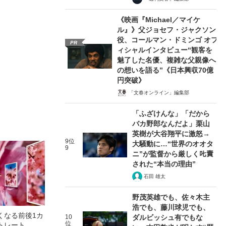
《映画『Michael／マイケ
ル』》父ジョセフ・ジャクソン
役、コールマン・ドミンゴ オフ
PR
ィシャルインタビュー“観客を
魅了した名優、複雑な父親像へ
の想いを語る”《日本興収70億
円突破》
「文春オンライン」編集部
「ふざけんな」「だから
バカ野郎なんだよ」栗山
英樹が大谷翔平に激怒→
9位
大騒動に…“世界のオオタ
9
ニ”が監督から厳しく𠮟責
された“本当の理由”
石田 雄太
野茂英雄でも、佐々木主
浩でも、藤川球児でも、
くなる前後1カ
10
ダルビッシュ有でもな
位
トレート