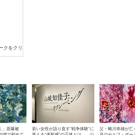
ークをクリ
よ」原爆被
若い女性が語り直す“戦争体験”に
父・蜷川幸雄が亡
70歳で初めて
覚える“違和感”の正体とは… 山
月のセルフ・ポー