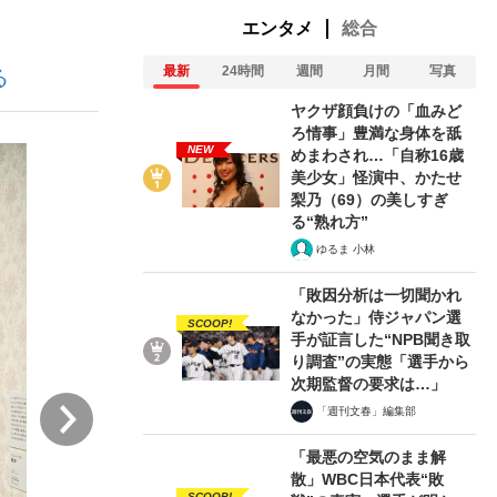
エンタメ
総合
最新
24時間
週間
月間
写真
る
ない資産運用のすべて
ヤクザ顔負けの「血みど
ろ情事」豊満な身体を舐
NEW
めまわされ…「自称16歳
美少女」怪演中、かたせ
が悲しい」『北の国から』倉本聰氏（91...
梨乃（69）の美しすぎ
る“熟れ方”
ゆるま 小林
「敗因分析は一切聞かれ
なかった」侍ジャパン選
SCOOP!
手が証言した“NPB聞き取
り調査”の実態「選手から
次期監督の要求は…」
次
「週刊文春」編集部
「最悪の空気のまま解
散」WBC日本代表“敗
SCOOP!