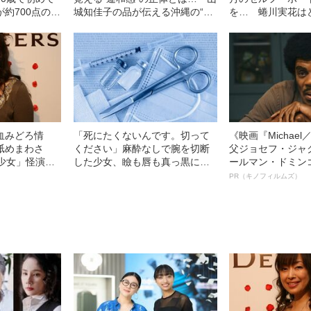
約700点の作
城知佳子の品が伝える沖縄の“リ
を… 蜷川実花は
アル”
「虚構と現実」を
血みどろ情
「死にたくないんです。切って
《映画『Michae
舐めまわさ
ください」麻酔なしで腕を切断
父ジョセフ・ジャ
少女」怪演
した少女、瞼も唇も真っ黒に腫
ールマン・ドミン
69）の美しす
れあがり「この仇、討って下さ
ルインタビュー“
PR（キノフィルムズ）
い」と息絶えた少年…原爆投下
名優、複雑な父親
直後に“広島の離島で起きていた
語る”《日本興収7
知られざる被害の実情