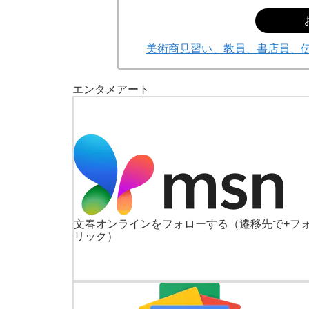
美術商見習い、教員、書店員、伝
エンタメ
アート
文春オンラインをフォローする
（遷移先で+フ
リック）