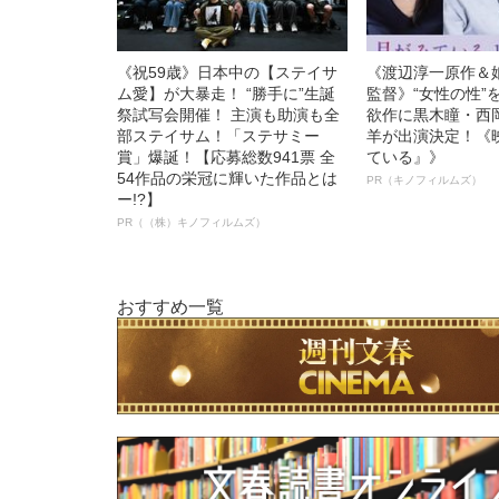
《祝59歳》日本中の【ステイサ
《渡辺淳一原作＆
ム愛】が大暴走！ “勝手に”生誕
監督》“女性の性”
祭試写会開催！ 主演も助演も全
欲作に黒木瞳・西
部ステイサム！「ステサミー
羊が出演決定！《
賞」爆誕！【応募総数941票 全
ている』》
54作品の栄冠に輝いた作品とは
PR（キノフィルムズ）
ー!?】
PR（（株）キノフィルムズ）
おすすめ一覧