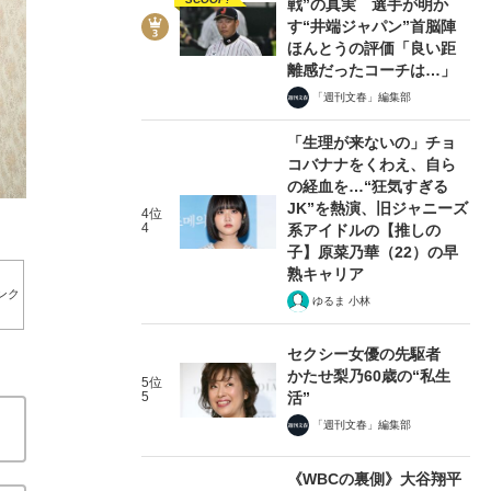
戦”の真実 選手が明か
す“井端ジャパン”首脳陣
ほんとうの評価「良い距
離感だったコーチは…」
「週刊文春」編集部
2/10
「生理が来ないの」チョ
コバナナをくわえ、自ら
の経血を…“狂気すぎる
JK”を熱演、旧ジャニーズ
4位
4
系アイドルの【推しの
子】原菜乃華（22）の早
熟キャリア
ンク
ゆるま 小林
セクシー女優の先駆者
かたせ梨乃60歳の“私生
5位
5
活”
「週刊文春」編集部
《WBCの裏側》大谷翔平