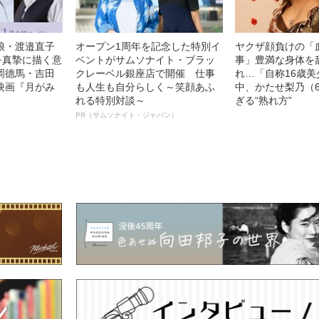
娘・渡邉直子
オープン1周年を記念した特別イ
ヤクザ顔負けの「
を真摯に描く意
ベントがサムソナイト・ブラッ
事」豊満な身体を
岡德馬・吉田
クレーベル銀座店で開催 仕事
れ…「自称16歳
映画『月がみ
も人生も自分らしく～笑顔あふ
中、かたせ梨乃（
れる特別対談～
ぎる“熟れ方”
PR（サムソナイト・ジャパン）