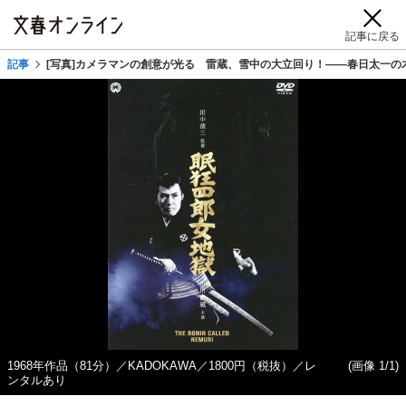
記事に戻る
記事
[写真]カメラマンの創意が光る 雷蔵、雪中の大立回り！――春日太一の
1968年作品（81分）／KADOKAWA／1800円（税抜）／レ
(画像 1/1)
ンタルあり