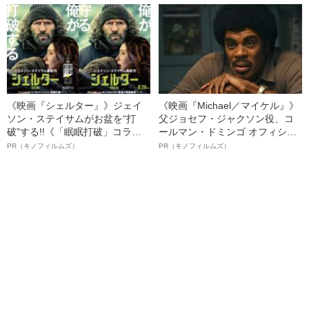
ト”が生み出した徹底ケアとは
《映画『シェルター』》ジェイ
《映画『Michael／マイケル』》
ソン・ステイサムがお盆を“打
父ジョセフ・ジャクソン役、コ
破”する!!《「眠眠打破」コラ
ールマン・ドミンゴ オフィシャ
ボ》
ルインタビュー“観客を魅了した
PR（キノフィルムズ）
PR（キノフィルムズ）
名優、複雑な父親像への想いを
語る”《日本興収70億円突破》