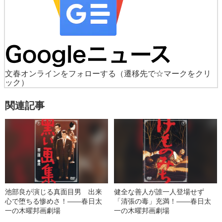
文春オンラインをフォローする
（遷移先で☆マークをクリ
ック）
関連記事
池部良が演じる真面目男 出来
健全な善人が誰一人登場せず
心で堕ちる惨めさ！――春日太
「清張の毒」充満！――春日太
一の木曜邦画劇場
一の木曜邦画劇場