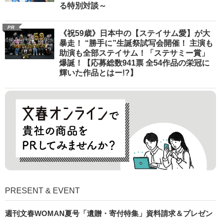
る特別対談～
PR
《祝59歳》日本中の【ステイサム愛】が大
暴走！ “勝手に”生誕祭試写会開催！ 主演も
助演も全部ステイサム！「ステサミー賞」
爆誕！【応募総数941票 全54作品の栄冠に
輝いた作品とはー!?】
PRESENT & EVENT
週刊文春WOMAN夏号「遺贈・寄付特集」資料請求＆プレゼン