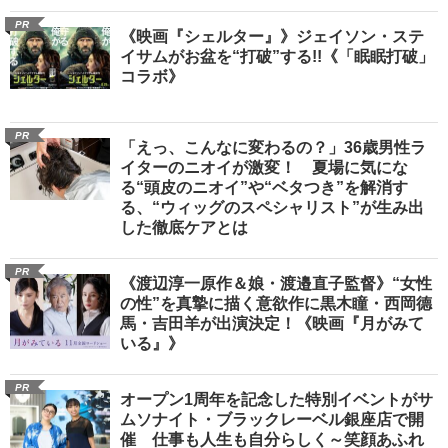
PR
《映画『シェルター』》ジェイソン・ステ
イサムがお盆を“打破”する!!《「眠眠打破」
コラボ》
PR
「えっ、こんなに変わるの？」36歳男性ラ
イターのニオイが激変！ 夏場に気にな
る“頭皮のニオイ”や“ベタつき”を解消す
る、“ウィッグのスペシャリスト”が生み出
した徹底ケアとは
PR
《渡辺淳一原作＆娘・渡邉直子監督》“女性
の性”を真摯に描く意欲作に黒木瞳・西岡德
馬・吉田羊が出演決定！《映画『月がみて
いる』》
PR
オープン1周年を記念した特別イベントがサ
ムソナイト・ブラックレーベル銀座店で開
催 仕事も人生も自分らしく～笑顔あふれ