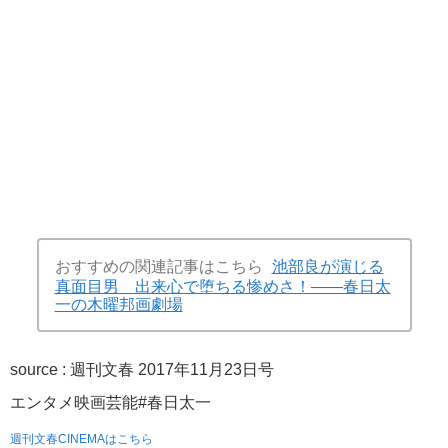
おすすめの関連記事はこちら
池部良が演じる
真面目男 出来心で堕ちる惨めさ！――春日太
一の木曜邦画劇場
source :
週刊文春 2017年11月23日号
エンタメ
映画
芸能
#春日太一
週刊文春CINEMAはこちら