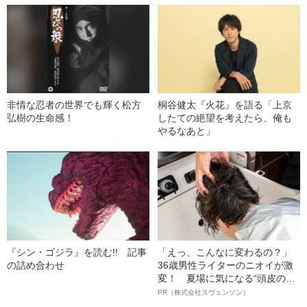
非情な忍者の世界でも輝く松方
桐谷健太『火花』を語る「上京
弘樹の生命感！
したての絶望を考えたら、俺も
やるなあと」
『シン・ゴジラ』を読む!! 記事
「えっ、こんなに変わるの？」
の詰め合わせ
36歳男性ライターのニオイが激
変！ 夏場に気になる“頭皮のニ
オイ”や“ベタつき”を解消す
PR（株式会社スヴェンソン）
る、“ウィッグのスペシャリス