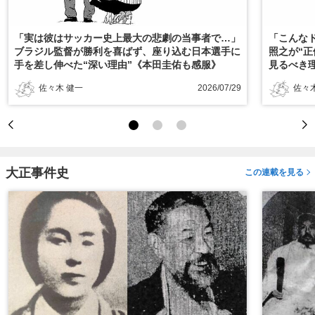
「実は彼はサッカー史上最大の悲劇の当事者で…」
「こんな
ブラジル監督が勝利を喜ばず、座り込む日本選手に
照之が“
手を差し伸べた“深い理由”《本田圭佑も感服》
見るべき
佐々木 健一
2026/07/29
佐々
大正事件史
この連載を見る