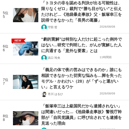
「トヨタの非を認める判決が出る可能性は、
限りなくゼロ」裁判で“勝ち目がない”と伝え
5位
たけれど…《池袋暴走事故》父・飯塚幸三を
5
説得できなかった「長男の葛藤」
2026/08/08
守田 哲
“劇的寛解”は特別な人だけに起こった例外で
NEW
はない…研究で判明した、がんが寛解した人
6位
6
に共通する「意外な要素」とは
11時間前
浜口 玲央
「義足の体で夜の営みはできるのか」誰にも
相談できなかった切実な悩みも…脚を失った
7位
モデル・かわけい（28）が「ずっと運がい
7
い」と言えるワケ
2026/08/09
市川 はるひ
「飯塚幸三は上級国民だから逮捕されない」
は間違いだった…《池袋暴走事故》警視庁幹
8位
部が「自民党議員」に呼び出されても逮捕を
8
見送った理由