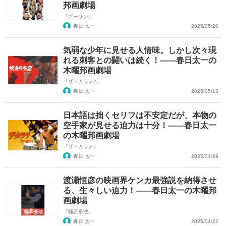
邦画劇場
『プーサン』
春日 太一
2025/05/20
気弱な少年に見せる人情味。しかし次々現
れる刺客との闘いは続く！――春日太一の
木曜邦画劇場
『ザ・カラテ2』
春日 太一
2025/05/13
日本語は拙くセリフは不安定だが、本物の
空手家が見せる迫力は十分！――春日太一
の木曜邦画劇場
『ザ・カラテ』
春日 太一
2025/04/29
渡瀬恒彦の映画界ケンカ最強説を納得させ
る、生々しい迫力！――春日太一の木曜邦
画劇場
『極悪拳法』
春日 太一
2025/04/22