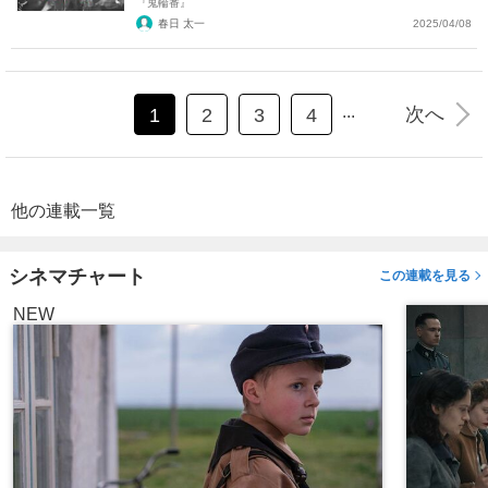
『鬼輪番』
春日 太一
2025/04/08
...
次へ
1
2
3
4
他の連載一覧
シネマチャート
この連載を見る
NEW