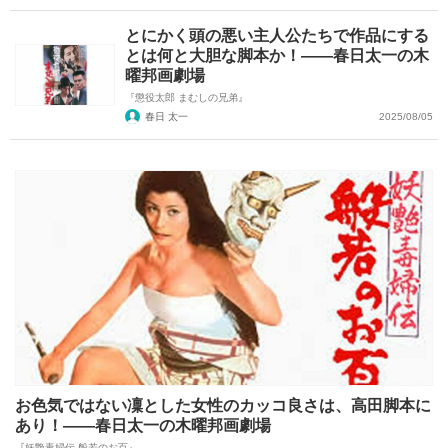
とにかく頭の悪い主人公たちで作品にする
とは何と大胆な脚本か！――春日太一の木
曜邦画劇場
『懲役太郎 まむしの兄弟』
春日 太一
2025/08/05
お色気ではない凜とした女性のカッコ良さは、高田脚本に
あり！――春日太一の木曜邦画劇場
『妖艶毒婦伝 般若のお百』