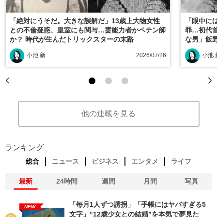
「絶対にうそだ。大きな誤解だ」13歳上大物女性
「眼中に
との不倫疑惑、皇室にも関与…霊能力者かペテン師
罪…初代
か？ 時代が生んだトリックスターの末路
な男」飯
小池 新
2026/07/26
小池 
他の連載を見る
ランキング
総合
ニュース
ビジネス
エンタメ
ライフ
最新
24時間
週間
月間
写真
「毎月1人ずつ誘拐」「手帳にはヤバすぎる5
NEW
文字」“12歳少女との結婚”を本気で夢見た