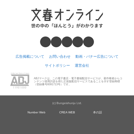
広告掲載について
お問い合わせ
動画・バナー広告について
サイトポリシー
運営会社
ABJマークは、この電子書店・電子書籍配信サービスが、著作権者からコ
ンテンツ使用許諾を得た正規版配信サービスであることを示す登録商標
（登録番号6091713号）です。
(c) Bungeishunju Ltd.
Number Web
CREA WEB
本の話