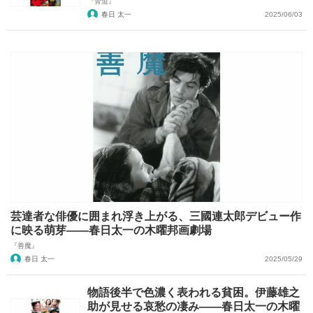
『脅迫』
春日 太一
2025/06/03
芸達者な俳優に囲まれ浮き上がる、三國連太郎デビュー作
に映る萌芽――春日太一の木曜邦画劇場
『善魔』
春日 太一
2025/05/29
物語後半で色濃く表われる貧困。伊藤雄之
助が見せる哀愁の凄み――春日太一の木曜