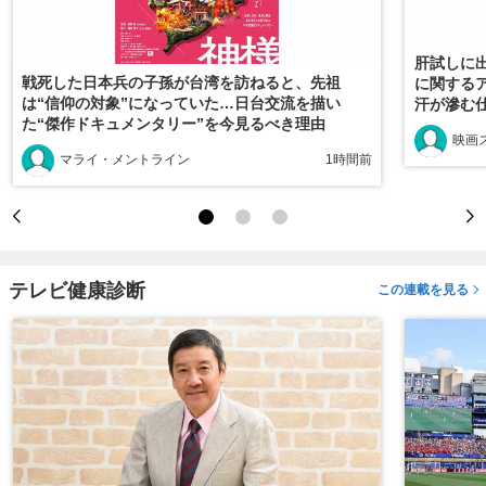
肝試しに
戦死した日本兵の子孫が台湾を訪ねると、先祖
に関する
は“信仰の対象”になっていた…日台交流を描い
汗が滲む
た“傑作ドキュメンタリー”を今見るべき理由
映画
マライ・メントライン
1時間前
テレビ健康診断
この連載を見る