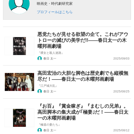
映画史・時代劇研究家
プロフィールはこちら
悪党たちが見せる欲望の企て。これがアウ
トローの滅びの美学だ!!――春日太一の木
曜邦画劇場
『裸女と殺人迷路』
春日 太一
2025/09/03
高田宏治の大胆な脚色は歴史劇でも縦横無
尽だ！――春日太一の木曜邦画劇場
『江戸城大乱』
春日 太一
2025/08/25
『お百』『賞金稼ぎ』『まむしの兄弟』。
高田脚本の集大成が｢極妻｣だ！――春日太
一の木曜邦画劇場
『極道の妻たち』
春日 太一
2025/08/12