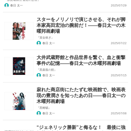
春日 太一
2025/07/29
スターをノリノリで演じさせる、それが脚
本家高田宏治の腕前だ！――春日太一の木
曜邦画劇場
『賞金稼ぎ』
春日 太一
2025/07/22
大井武蔵野館と作品世界を繋ぐ、血と衝撃
事件の記憶――春日太一の木曜邦画劇場
『黒薔薇の館』
春日 太一
2025/07/15
寂れた商店街にたたずむ映画館で、映画表
現の豊潤さを知ったあの日――春日太一の
木曜邦画劇場
『黒蜥蜴』
春日 太一
2025/07/08
“ジェネリック勝新”と侮るな！ 最後に強