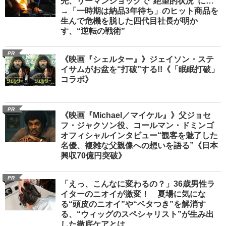
先、リーマンショックで“絶望的状況”に…
→「一時期は納品3年待ち」のヒット商品を
生んで危機を脱した四代目社長が明か
す、“逆転の戦術”
PR
《映画『シェルター』》ジェイソン・ステ
イサムがお盆を“打破”する!!《「眠眠打破」
コラボ》
PR
《映画『Michael／マイケル』》父ジョセ
フ・ジャクソン役、コールマン・ドミンゴ
オフィシャルインタビュー“観客を魅了した
名優、複雑な父親像への想いを語る”《日本
興収70億円突破》
PR
「えっ、こんなに変わるの？」36歳男性ラ
イターのニオイが激変！ 夏場に気にな
る“頭皮のニオイ”や“ベタつき”を解消す
る、“ウィッグのスペシャリスト”が生み出
した徹底ケアとは