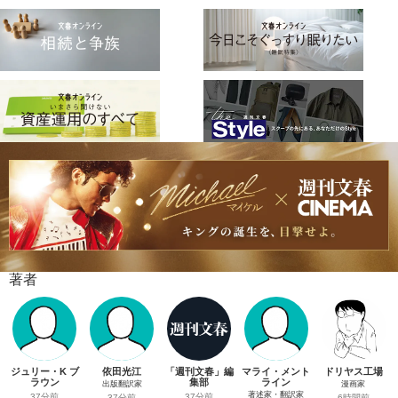
著者
ジュリー・K ブ
依田光江
「週刊文春」編
マライ・メント
ドリヤス工場
ラウン
集部
ライン
出版翻訳家
漫画家
著述家・翻訳家
37分前
37分前
37分前
6時間前