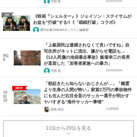
2026/08/08
守田 哲
PR
《映画『シェルター』》ジェイソン・ステイサムが
お盆を“打破”する!!《「眠眠打破」コラボ》
週刊文春CINEMAオンライン編集部
「上級国民は逮捕されなくて良いですね」自
宅住所がネットに流出、嫌がらせ電話も…
9位
《12人死傷の池袋暴走事故》飯塚幸三の長男
9
が直面した「加害者家族への暴力」
2026/08/08
守田 哲
「朝起きたら知らないおじさんが…」「幽霊
NEW
より生身の人間が怖い」家賃2万円の事故物件
10
にも住んだ右目全盲のサッカー選手が明かす
位
10
ヤバすぎる“海外サッカー事情”
11時間前
黒島 暁生
11位から20位を見る