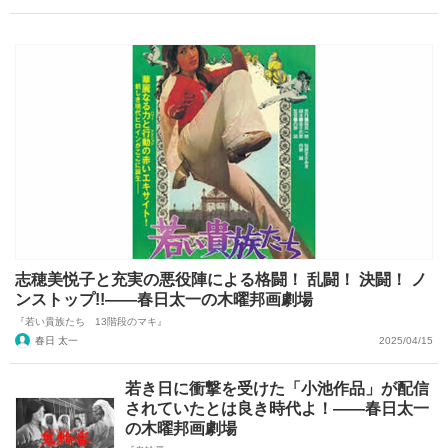
志穂美悦子と充実の悪役陣による格闘！ 乱闘！ 決闘！ ノ
ンストップ!!――春日太一の木曜邦画劇場
『若い貴族たち 13階段のマキ』
春日 太一
2025/04/15
若き日に衝撃を受けた「小池作品」が配信
されていたとは良き時代よ！――春日太一
の木曜邦画劇場