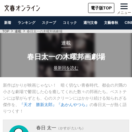
電子版TOP
メニュー
新着
ランキング
スクープ
コミック
週刊文春
文藝春秋
CIN
TOP
連載
春日太一の木曜邦画劇場
連載
春日太一の木曜邦画劇場
最新回を読む
新作ばかりが映画じゃない！ 暗く切ない青春時代、都会の片隅の
小さな劇場で鬱屈した心を癒してくれた数々の邦画たち。ベストテ
ンには挙がらずとも、心のスクリーンにはかかり続ける知られざる
傑作を、
『天才 勝新太郎』
『あかんやつら』
の春日太一が熱く語
りつくす！
春日 太一
（かすが たいち）