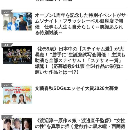
PR
オープン1周年を記念した特別イベントがサ
ムソナイト・ブラックレーベル銀座店で開
催 仕事も人生も自分らしく～笑顔あふれ
る特別対談～
PR
《祝59歳》日本中の【ステイサム愛】が大
暴走！ “勝手に”生誕祭試写会開催！ 主演も
助演も全部ステイサム！「ステサミー賞」
爆誕！【応募総数941票 全54作品の栄冠に
輝いた作品とはー!?】
PR
文藝春秋SDGsエッセイ大賞2026大募集
PR
《渡辺淳一原作＆娘・渡邉直子監督》“女性
の性”を真摯に描く意欲作に黒木瞳・西岡德