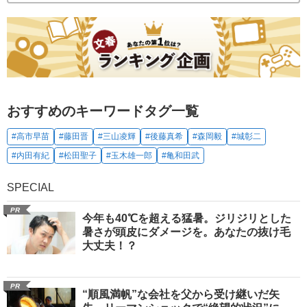
おすすめのキーワードタグ一覧
#高市早苗
#藤田晋
#三山凌輝
#後藤真希
#森岡毅
#城彰二
#内田有紀
#松田聖子
#玉木雄一郎
#亀和田武
SPECIAL
PR
今年も40℃を超える猛暑。ジリジリとした
暑さが頭皮にダメージを。あなたの抜け毛
大丈夫！？
PR
“順風満帆”な会社を父から受け継いだ矢