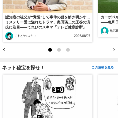
認知症の祖父が“覚醒”して事件の謎を解き明かす…
カーボベ
ミステリー愛に溢れたドラマ、奥田瑛二の圧巻の演
――亀和
技に注目――てれびのスキマ「テレビ健康診断」
亀和田
てれびのスキマ
2026/08/07
ネット秘宝を探せ！
この連載を見る