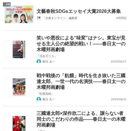
PR
文藝春秋SDGsエッセイ大賞2026大募集
「文春オンライン」編集部
6時間前
笑いや悪役による“味変”はナシ。東宝が見
せる主人公の絶望的戦い！――春日太一の
木曜邦画劇場
『混血児リカ』
春日 太一
2025/06/17
戦中戦後の「飢餓」時代を生き抜いた三國
連太郎、一世一代の名演技――春日太一の
木曜邦画劇場
『飢餓海峡』
春日 太一
2025/06/11
三國連太郎×深作欣二による、譲らない者
同士のこだわりの作品――春日太一の木曜
邦画劇場