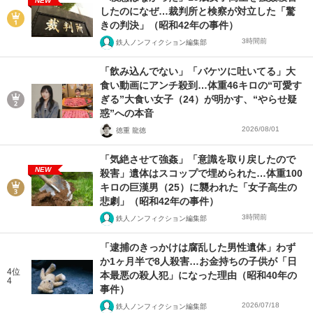
NEW
したのになぜ…裁判所と検察が対立した「驚
きの判決」（昭和42年の事件）
3時間前
鉄人ノンフィクション編集部
「飲み込んでない」「バケツに吐いてる」大
食い動画にアンチ殺到…体重46キロの“可愛す
ぎる”大食い女子（24）が明かす、“やらせ疑
惑”への本音
2026/08/01
徳重 龍徳
「気絶させて強姦」「意識を取り戻したので
NEW
殺害」遺体はスコップで埋められた…体重100
キロの巨漢男（25）に襲われた「女子高生の
悲劇」（昭和42年の事件）
3時間前
鉄人ノンフィクション編集部
「逮捕のきっかけは腐乱した男性遺体」わず
か1ヶ月半で8人殺害…お金持ちの子供が「日
4位
本最悪の殺人犯」になった理由（昭和40年の
4
事件）
2026/07/18
鉄人ノンフィクション編集部