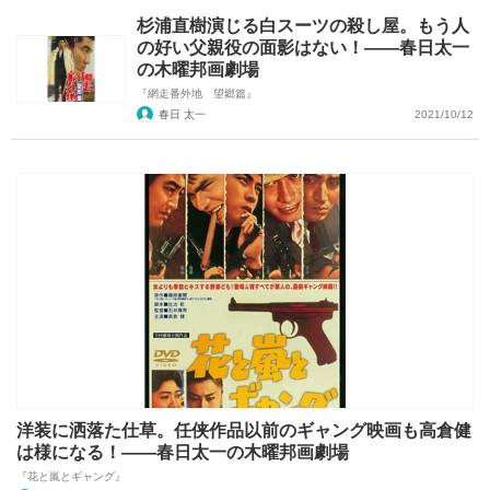
杉浦直樹演じる白スーツの殺し屋。もう人
の好い父親役の面影はない！――春日太一
の木曜邦画劇場
『網走番外地 望郷篇』
春日 太一
2021/10/12
洋装に洒落た仕草。任侠作品以前のギャング映画も高倉健
は様になる！――春日太一の木曜邦画劇場
『花と嵐とギャング』