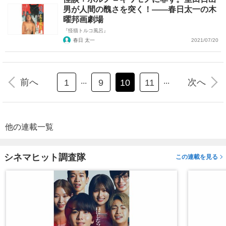
男が人間の醜さを突く！――春日太一の木
曜邦画劇場
『怪猫トルコ風呂』
春日 太一
2021/07/20
...
...
前へ
次へ
1
9
10
11
他の連載一覧
シネマヒット調査隊
この連載を見る