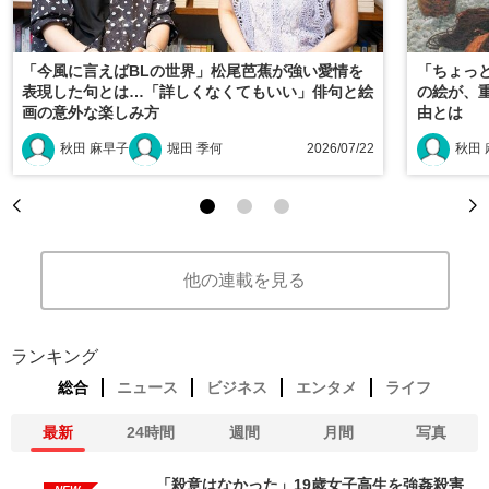
「今風に言えばBLの世界」松尾芭蕉が強い愛情を
「ちょっ
表現した句とは…「詳しくなくてもいい」俳句と絵
の絵が、
画の意外な楽しみ方
由とは
秋田 麻早子
堀田 季何
2026/07/22
秋田
他の連載を見る
ランキング
総合
ニュース
ビジネス
エンタメ
ライフ
最新
24時間
週間
月間
写真
「殺意はなかった」19歳女子高生を強姦殺害