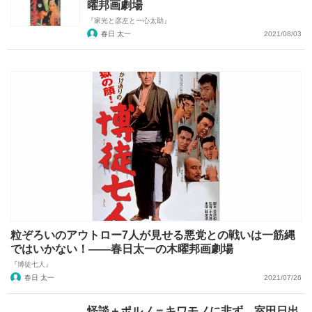
曜邦画劇場
『家光と彦左と一心太助』
春日 太一
2021/08/03
粒ぞろいのアウトロー7人が見せる悪党との戦いは一筋縄
ではいかない！――春日太一の木曜邦画劇場
『博徒七人』
春日 太一
2021/07/26
怪談＋ポルノ＝キワモノに非ず。室田日出