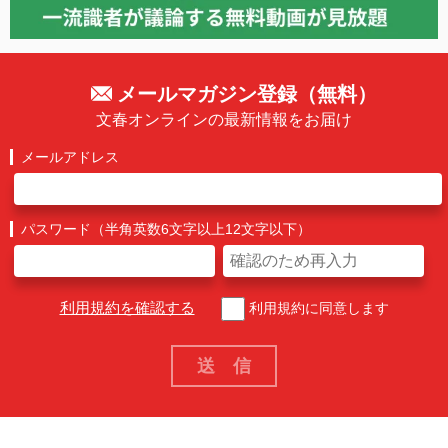
メールマガジン登録（無料）
文春オンラインの最新情報をお届け
メールアドレス
パスワード（半角英数6文字以上12文字以下）
利用規約を確認する
利用規約に同意します