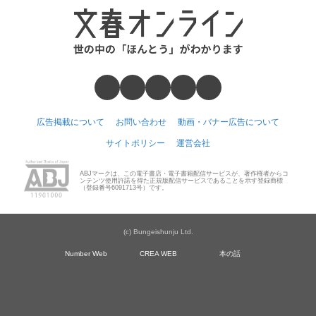
広告掲載について
お問い合わせ
動画・バナー広告について
サイトポリシー
運営会社
ABJマークは、この電子書店・電子書籍配信サービスが、著作権者からコ
ンテンツ使用許諾を得た正規版配信サービスであることを示す登録商標
（登録番号6091713号）です。
(c) Bungeishunju Ltd.
Number Web
CREA WEB
本の話