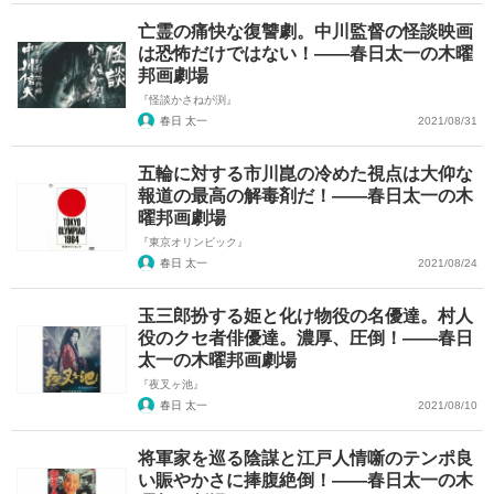
亡霊の痛快な復讐劇。中川監督の怪談映画
は恐怖だけではない！――春日太一の木曜
邦画劇場
『怪談かさねが渕』
春日 太一
2021/08/31
五輪に対する市川崑の冷めた視点は大仰な
報道の最高の解毒剤だ！――春日太一の木
曜邦画劇場
『東京オリンピック』
春日 太一
2021/08/24
玉三郎扮する姫と化け物役の名優達。村人
役のクセ者俳優達。濃厚、圧倒！――春日
太一の木曜邦画劇場
『夜叉ヶ池』
春日 太一
2021/08/10
将軍家を巡る陰謀と江戸人情噺のテンポ良
い賑やかさに捧腹絶倒！――春日太一の木