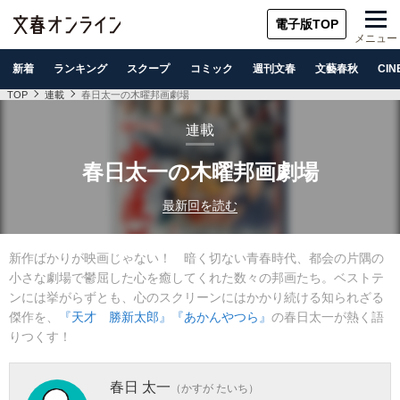
電子版TOP
メニュー
新着
ランキング
スクープ
コミック
週刊文春
文藝春秋
CIN
TOP
連載
春日太一の木曜邦画劇場
連載
春日太一の木曜邦画劇場
最新回を読む
新作ばかりが映画じゃない！ 暗く切ない青春時代、都会の片隅の
小さな劇場で鬱屈した心を癒してくれた数々の邦画たち。ベストテ
ンには挙がらずとも、心のスクリーンにはかかり続ける知られざる
傑作を、
『天才 勝新太郎』
『あかんやつら』
の春日太一が熱く語
りつくす！
春日 太一
（かすが たいち）