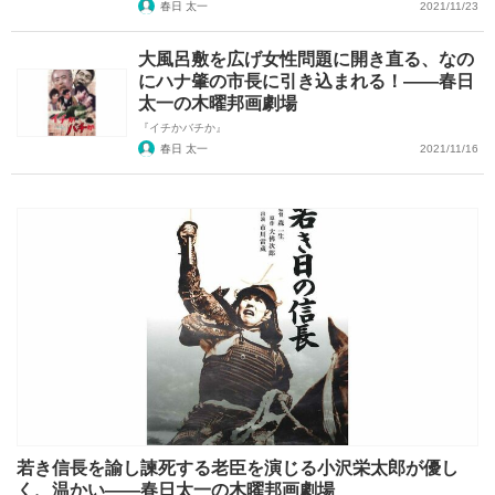
春日 太一
2021/11/23
大風呂敷を広げ女性問題に開き直る、なの
にハナ肇の市長に引き込まれる！――春日
太一の木曜邦画劇場
『イチかバチか』
春日 太一
2021/11/16
若き信長を諭し諫死する老臣を演じる小沢栄太郎が優し
く、温かい――春日太一の木曜邦画劇場