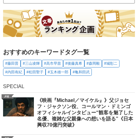
おすすめのキーワードタグ一覧
#藤田晋
#三山凌輝
#高市早苗
#後藤真希
#森岡毅
#城彰二
#内田有紀
#松田聖子
#玉木雄一郎
#亀和田武
SPECIAL
PR
《映画『Michael／マイケル』》父ジョセ
フ・ジャクソン役、コールマン・ドミンゴ
オフィシャルインタビュー“観客を魅了した
名優、複雑な父親像への想いを語る”《日本
興収70億円突破》