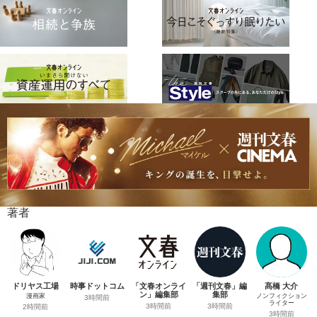
著者
ドリヤス工場
時事ドットコム
「文春オンライ
「週刊文春」編
髙橋 大介
ン」編集部
集部
漫画家
ノンフィクション
3時間前
ライター
3時間前
3時間前
2時間前
3時間前