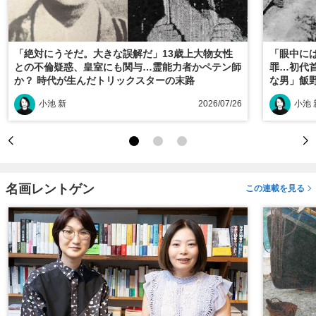
「絶対にうそだ。大きな誤解だ」13歳上大物女性
「眼中に
との不倫疑惑、皇室にも関与…霊能力者かペテン師
罪…初代
か？ 時代が生んだトリックスターの末路
な男」飯
小池 新
2026/07/26
小池 
名画レントゲン
この連載を見る