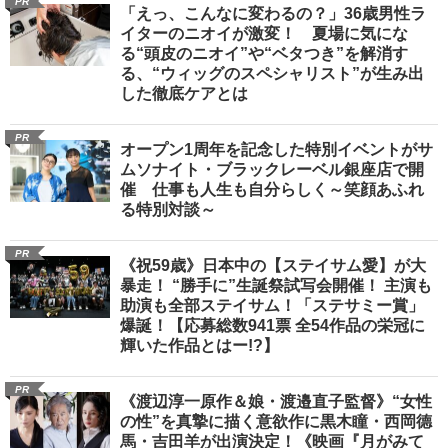
PR
「えっ、こんなに変わるの？」36歳男性ラ
イターのニオイが激変！ 夏場に気にな
る“頭皮のニオイ”や“ベタつき”を解消す
る、“ウィッグのスペシャリスト”が生み出
した徹底ケアとは
PR
オープン1周年を記念した特別イベントがサ
ムソナイト・ブラックレーベル銀座店で開
催 仕事も人生も自分らしく～笑顔あふれ
る特別対談～
PR
《祝59歳》日本中の【ステイサム愛】が大
暴走！ “勝手に”生誕祭試写会開催！ 主演も
助演も全部ステイサム！「ステサミー賞」
爆誕！【応募総数941票 全54作品の栄冠に
輝いた作品とはー!?】
PR
《渡辺淳一原作＆娘・渡邉直子監督》“女性
の性”を真摯に描く意欲作に黒木瞳・西岡德
馬・吉田羊が出演決定！《映画『月がみて