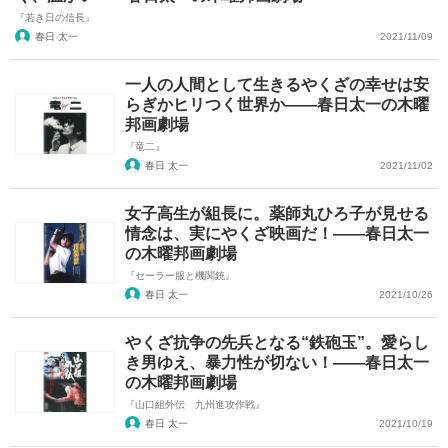
『若き日の信長』
春日 太一
2021/11/09
一人の人間として生きるやくざの幸せは安
らぎかヒリつく世界か――春日太一の木曜
邦画劇場
『竜二』
春日 太一
2021/11/02
女子高生が組長に。薬師丸ひろ子が見せる
情念は、実にやくざ映画だ！――春日太一
の木曜邦画劇場
『セーラー服と機関銃』
春日 太一
2021/10/26
やくざ抗争の先兵となる“鉄砲玉”。愛らし
き男ゆえ、暴力性が切ない！――春日太一
の木曜邦画劇場
『山口組外伝 九州進攻作戦』
春日 太一
2021/10/19