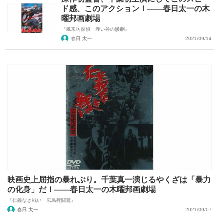
ド感、このアクション！――春日太一の木
曜邦画劇場
『風来坊探偵 赤い谷の惨劇』
春日 太一
2021/09/14
映画史上屈指の暴れぶり。千葉真一演じるやくざは「暴力
の化身」だ！――春日太一の木曜邦画劇場
『仁義なき戦い 広島死闘篇』
春日 太一
2021/09/07