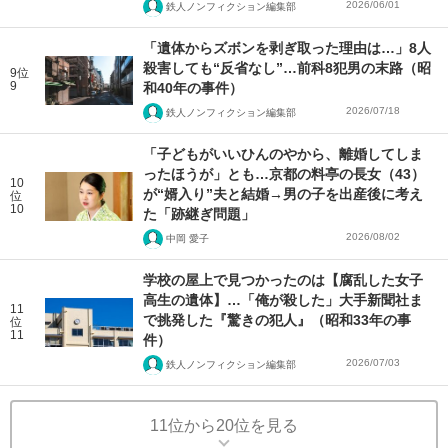
2026/06/01
鉄人ノンフィクション編集部
「遺体からズボンを剥ぎ取った理由は…」8人
殺害しても“反省なし”…前科8犯男の末路（昭
9位
9
和40年の事件）
2026/07/18
鉄人ノンフィクション編集部
「子どもがいいひんのやから、離婚してしま
ったほうが」とも…京都の料亭の長女（43）
10
が“婿入り”夫と結婚→男の子を出産後に考え
位
10
た「跡継ぎ問題」
2026/08/02
中岡 愛子
学校の屋上で見つかったのは【腐乱した女子
高生の遺体】…「俺が殺した」大手新聞社ま
11
で挑発した『驚きの犯人』（昭和33年の事
位
11
件）
2026/07/03
鉄人ノンフィクション編集部
11位から20位を見る