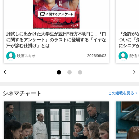
肝試しに出かけた大学生が翌日“行方不明”に…『口
『免許がな
に関するアンケート』のラストに登場する「イヤな
ついに「
汗が滲む仕掛け」とは
にシニアが
映画スキオ
2026/08/03
配信
シネマチャート
この連載を見る