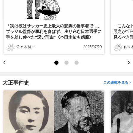
「実は彼はサッカー史上最大の悲劇の当事者で…」
「こんな
ブラジル監督が勝利を喜ばず、座り込む日本選手に
照之が“
手を差し伸べた“深い理由”《本田圭佑も感服》
見るべき
佐々木 健一
2026/07/29
佐々
大正事件史
この連載を見る