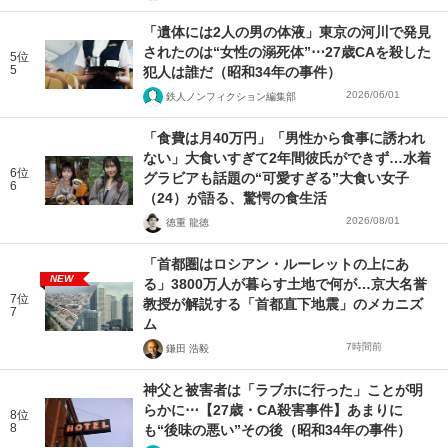
「遺体には2人の男の体液」東京の河川で発見
されたのは“女性の溺死体”⋯27歳CAを殺した
5位
5
犯人は誰だ（昭和34年の事件）
2026/06/01
鉄人ノンフィクション編集部
「食費は月40万円」「男性から食事に誘われ
ない」大食いすぎて2年間彼氏ができず…水着
6位
グラビアも話題の“可愛すぎる”大食い女子
6
（24）が語る、驚愕の食生活
2026/08/01
徳重 龍徳
「首都圏はロシアン・ルーレットの上にあ
NEW
る」3800万人が暮らす土地で何が…京大名誉
7位
教授が解説する「首都直下地震」のメカニズ
7
ム
7時間前
鎌田 浩毅
神父と被害者は「ラブホに行った」ことが明
らかに⋯【27歳・CA殺害事件】あまりに
8位
8
も“後味の悪い”その後（昭和34年の事件）