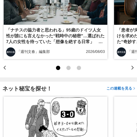
「ナチスの協力者と思われる」95歳のドイツ人女
「患者が
性が誰にも言えなかった“戦時中の秘密”…選ばれた
けを求め
7人の女性を待っていた「想像を絶する日常」
た“奇妙
『ヒトラーの毒見役』を採点！
ス』を採
「週刊文春」編集部
2026/08/03
「週
ネット秘宝を探せ！
この連載を見る