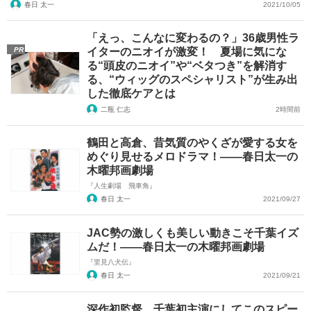
春日 太一
2021/10/05
「えっ、こんなに変わるの？」36歳男性ラ
PR
イターのニオイが激変！ 夏場に気にな
る“頭皮のニオイ”や“ベタつき”を解消す
る、“ウィッグのスペシャリスト”が生み出
した徹底ケアとは
二瓶 仁志
2時間前
鶴田と高倉、昔気質のやくざが愛する女を
めぐり見せるメロドラマ！――春日太一の
木曜邦画劇場
『人生劇場 飛車角』
春日 太一
2021/09/27
JAC勢の激しくも美しい動きこそ千葉イズ
ムだ！――春日太一の木曜邦画劇場
『里見八犬伝』
春日 太一
2021/09/21
深作初監督、千葉初主演にしてこのスピー