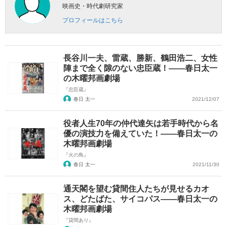
映画史・時代劇研究家
プロフィールはこちら
長谷川一夫、雷蔵、勝新、鶴田浩二、女性
陣まで全く隙のない忠臣蔵！――春日太一
の木曜邦画劇場
『忠臣蔵』
春日 太一
2021/12/07
役者人生70年の仲代達矢は若手時代から名
優の演技力を備えていた！――春日太一の
木曜邦画劇場
『火の鳥』
春日 太一
2021/11/30
通天閣を望む貸間住人たちが見せるカオ
ス、どたばた、サイコパス――春日太一の
木曜邦画劇場
『貸間あり』