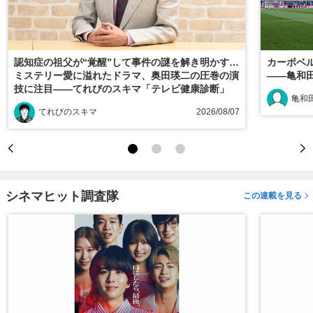
認知症の祖父が“覚醒”して事件の謎を解き明かす…
カーボベ
ミステリー愛に溢れたドラマ、奥田瑛二の圧巻の演
――亀和
技に注目――てれびのスキマ「テレビ健康診断」
亀和田
てれびのスキマ
2026/08/07
シネマヒット調査隊
この連載を見る