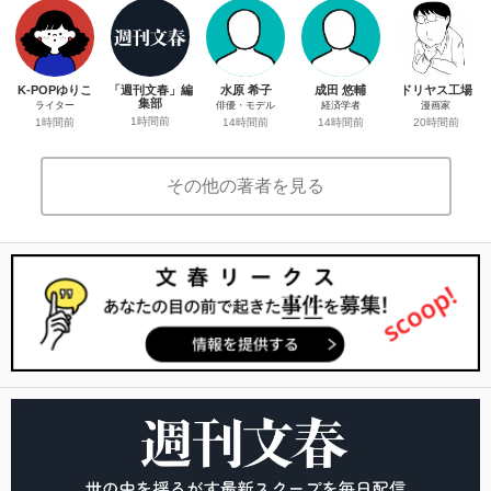
K-POPゆりこ
「週刊文春」編
水原 希子
成田 悠輔
ドリヤス工場
集部
ライター
俳優・モデル
経済学者
漫画家
1時間前
1時間前
14時間前
14時間前
20時間前
その他の著者を見る