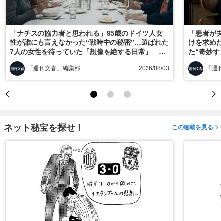
「ナチスの協力者と思われる」95歳のドイツ人女
「患者が
性が誰にも言えなかった“戦時中の秘密”…選ばれた
けを求め
7人の女性を待っていた「想像を絶する日常」
た“奇妙
『ヒトラーの毒見役』を採点！
ス』を採
「週刊文春」編集部
2026/08/03
「週
ネット秘宝を探せ！
この連載を見る