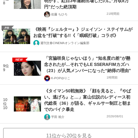
明かす、紅白3年連続出場したのに“月収8万
8
円”だった絶頂期
21時間前
佐藤 ちひろ
PR
《映画『シェルター』》ジェイソン・ステイサムが
お盆を“打破”する!!《「眠眠打破」コラボ》
週刊文春CINEMAオンライン編集部
「宮脇咲良じゃないほう」“知名度の差”が懸
NEW
念されたが…それでもLE SSERAFIMカズハ
9位
9
（23）が人気メンバーになった“納得の理由”
1時間前
K-POPゆりこ
《タイマン50戦無敗》「顔を見ると、『やば
い。逃げろ』と…」富山伝説のレディース初
10
代総長（36）が語る、ギャルサー制圧と朝ま
位
10
でのバイク暴走
2026/08/01
平田 裕介
11位から20位を見る