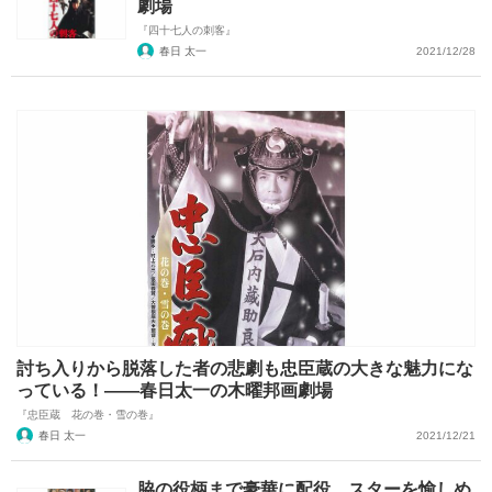
劇場
『四十七人の刺客』
春日 太一
2021/12/28
討ち入りから脱落した者の悲劇も忠臣蔵の大きな魅力にな
っている！――春日太一の木曜邦画劇場
『忠臣蔵 花の巻・雪の巻』
春日 太一
2021/12/21
脇の役柄まで豪華に配役。スターを愉しめ