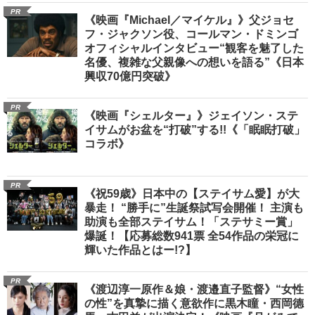
PR
《映画『Michael／マイケル』》父ジョセ
フ・ジャクソン役、コールマン・ドミンゴ
オフィシャルインタビュー“観客を魅了した
名優、複雑な父親像への想いを語る”《日本
興収70億円突破》
PR
《映画『シェルター』》ジェイソン・ステ
イサムがお盆を“打破”する!!《「眠眠打破」
コラボ》
PR
《祝59歳》日本中の【ステイサム愛】が大
暴走！ “勝手に”生誕祭試写会開催！ 主演も
助演も全部ステイサム！「ステサミー賞」
爆誕！【応募総数941票 全54作品の栄冠に
輝いた作品とはー!?】
PR
《渡辺淳一原作＆娘・渡邉直子監督》“女性
の性”を真摯に描く意欲作に黒木瞳・西岡德