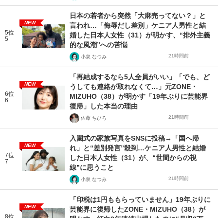
日本の若者から突然「大麻売ってない？」と
NEW
言われ…「侮辱だし差別」ケニア人男性と結
5位
婚した日本人女性（31）が明かす、“排外主義
5
的な風潮”への苦悩
21時間前
小泉 なつみ
「再結成するなら5人全員がいい」「でも、ど
NEW
うしても連絡が取れなくて…」元ZONE・
6位
MIZUHO（38）が明かす「19年ぶりに芸能界
6
復帰」した本当の理由
21時間前
佐藤 ちひろ
入園式の家族写真をSNSに投稿→「国へ帰
NEW
れ」と“差別発言”殺到…ケニア人男性と結婚
7位
した日本人女性（31）が、“世間からの視
7
線”に思うこと
21時間前
小泉 なつみ
「印税は1円ももらっていません」19年ぶりに
NEW
芸能界に復帰したZONE・MIZUHO（38）が
8位