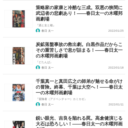
策略家の家康と冷酷な三成。双悪の狭間に
武辺者の悲劇あり！――春日太一の木曜邦
画劇場
『酒と女と槍』
春日 太一
2022/01/25
炭鉱落盤事故の救出劇。白黒作品だからこ
その重苦しさで息が詰まる！――春日太一
の木曜邦画劇場
『どたんば』
春日 太一
2022/01/18
千葉真一と真田広之の師弟が魅せる命がけ
の冒険。終幕、千葉は大空へ！――春日太
一の木曜邦画劇場
『冒険者（アドベンチャー）カミカゼ』
春日 太一
2022/01/11
鋭い眼光、吉良を陥れる罠。高倉健演じる
大石は恐ろしい！――春日太一の木曜邦画