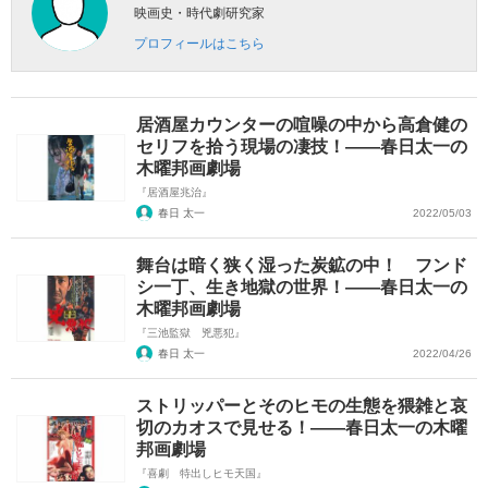
映画史・時代劇研究家
プロフィールはこちら
居酒屋カウンターの喧噪の中から高倉健の
セリフを拾う現場の凄技！――春日太一の
木曜邦画劇場
『居酒屋兆治』
春日 太一
2022/05/03
舞台は暗く狭く湿った炭鉱の中！ フンド
シ一丁、生き地獄の世界！――春日太一の
木曜邦画劇場
『三池監獄 兇悪犯』
春日 太一
2022/04/26
ストリッパーとそのヒモの生態を猥雑と哀
切のカオスで見せる！――春日太一の木曜
邦画劇場
『喜劇 特出しヒモ天国』