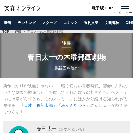
電子版TOP
メニュー
新着
ランキング
スクープ
コミック
週刊文春
文藝春秋
CIN
TOP
連載
春日太一の木曜邦画劇場
連載
春日太一の木曜邦画劇場
最新回を読む
新作ばかりが映画じゃない！ 暗く切ない青春時代、都会の片隅の
小さな劇場で鬱屈した心を癒してくれた数々の邦画たち。ベストテ
ンには挙がらずとも、心のスクリーンにはかかり続ける知られざる
傑作を、
『天才 勝新太郎』
『あかんやつら』
の春日太一が熱く語
りつくす！
春日 太一
（かすが たいち）