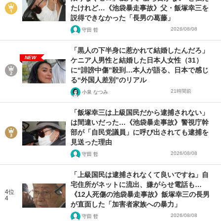
たけれど…《池袋暴走事故》父・飯塚幸三を
説得できなかった「長男の葛藤」
2026/08/08
守田 哲
「黒人の下半身に惹かれて結婚したんだろ」
NEW
ケニア人男性と結婚した日本人女性（31）
に“誹謗中傷”殺到…本人が語る、日本で感じ
る“外国人差別”のリアル
21時間前
小泉 なつみ
「飯塚幸三は上級国民だから逮捕されない」
は間違いだった…《池袋暴走事故》警視庁幹
部が「自民党議員」に呼び出されても逮捕を
見送った理由
2026/08/08
守田 哲
「上級国民は逮捕されなくて良いですね」自
宅住所がネットに流出、嫌がらせ電話も…
4位
《12人死傷の池袋暴走事故》飯塚幸三の長男
4
が直面した「加害者家族への暴力」
2026/08/08
守田 哲