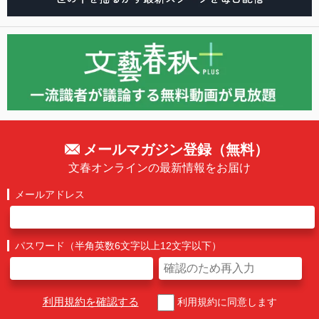
メールマガジン登録（無料）
文春オンラインの最新情報をお届け
メールアドレス
パスワード（半角英数6文字以上12文字以下）
利用規約を確認する
利用規約に同意します