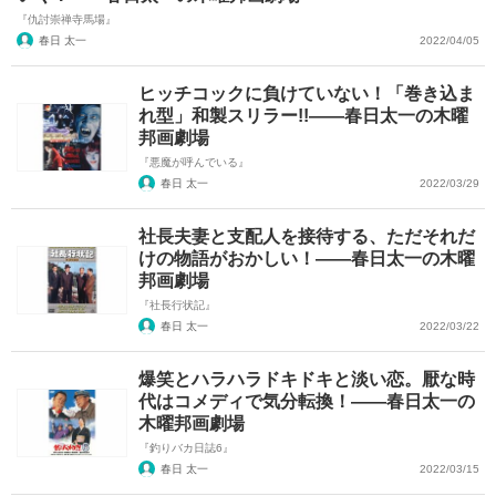
『仇討崇禅寺馬場』
春日 太一
2022/04/05
ヒッチコックに負けていない！「巻き込ま
れ型」和製スリラー!!――春日太一の木曜
邦画劇場
『悪魔が呼んでいる』
春日 太一
2022/03/29
社長夫妻と支配人を接待する、ただそれだ
けの物語がおかしい！――春日太一の木曜
邦画劇場
『社長行状記』
春日 太一
2022/03/22
爆笑とハラハラドキドキと淡い恋。厭な時
代はコメディで気分転換！――春日太一の
木曜邦画劇場
『釣りバカ日誌6』
春日 太一
2022/03/15