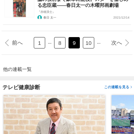
る忠臣蔵――春日太一の木曜邦画劇場
『赤穂浪士』
春日 太一
2021/12/14
...
...
前へ
次へ
1
8
9
10
他の連載一覧
テレビ健康診断
この連載を見る