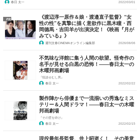
春日 太一
2022/03/01
《渡辺淳一原作＆娘・渡邉直子監督》“女
PR
性の性”を真摯に描く意欲作に黒木瞳・西
岡德馬・吉田羊が出演決定！《映画『月が
みている』》
週刊文春CINEMAオンライン編集部
2026/08/06
不気味な洋館に集う人間の欲望。怪奇作の
名手が見せる白黒の恐怖！――春日太一の
木曜邦画劇場
『怪談せむし男』
春日 太一
2022/02/22
製作陣から俳優まで一流揃いの秀逸なミス
テリー＆人間ドラマ！――春日太一の木曜
邦画劇場
『その壁を砕け』
春日 太一
2022/02/15
現役最年長監督、井上昭逝く！ その美意