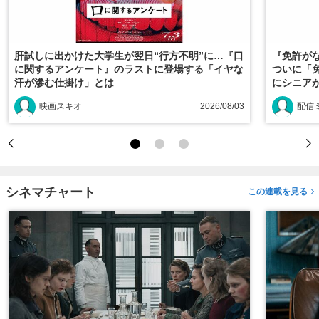
肝試しに出かけた大学生が翌日“行方不明”に…『口
『免許がな
に関するアンケート』のラストに登場する「イヤな
ついに「
汗が滲む仕掛け」とは
にシニアが
映画スキオ
2026/08/03
配信
シネマチャート
この連載を見る