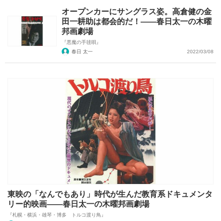
オープンカーにサングラス姿。高倉健の金
田一耕助は都会的だ！――春日太一の木曜
邦画劇場
『悪魔の手毬唄』
春日 太一
2022/03/08
東映の「なんでもあり」時代が生んだ教育系ドキュメンタ
リー的映画――春日太一の木曜邦画劇場
『札幌・横浜・雄琴・博多 トルコ渡り鳥』