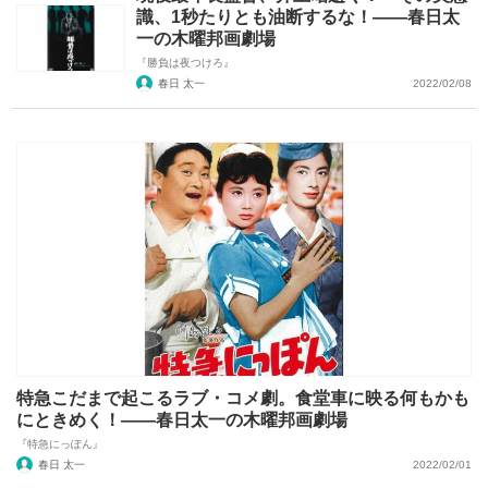
識、1秒たりとも油断するな！――春日太
一の木曜邦画劇場
『勝負は夜つけろ』
春日 太一
2022/02/08
特急こだまで起こるラブ・コメ劇。食堂車に映る何もかも
にときめく！――春日太一の木曜邦画劇場
『特急にっぽん』
春日 太一
2022/02/01