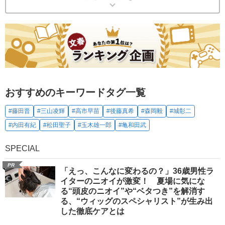
おすすめのキーワードタグ一覧
#藤田晋
#三山凌輝
#高市早苗
#後藤真希
#森岡毅
#城彰二
#内田有紀
#松田聖子
#玉木雄一郎
#亀和田武
SPECIAL
PR
「えっ、こんなに変わるの？」36歳男性ラ
イターのニオイが激変！ 夏場に気にな
る“頭皮のニオイ”や“ベタつき”を解消す
る、“ウィッグのスペシャリスト”が生み出
した徹底ケアとは