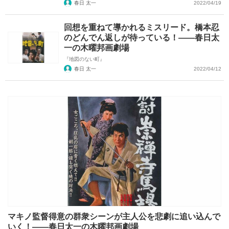
春日 太一
2022/04/19
回想を重ねて導かれるミスリード。橋本忍
のどんでん返しが待っている！――春日太
一の木曜邦画劇場
『地図のない町』
春日 太一
2022/04/12
マキノ監督得意の群衆シーンが主人公を悲劇に追い込んで
いく！――春日太一の木曜邦画劇場