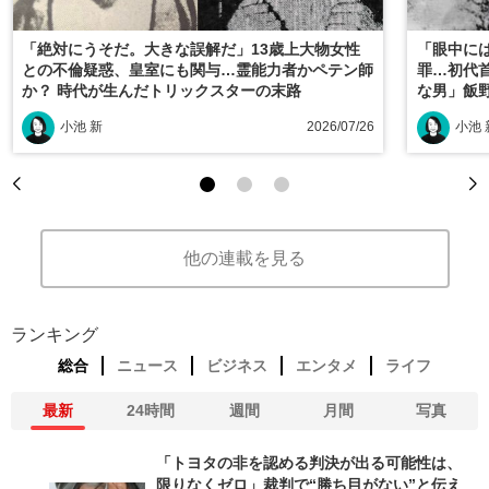
「絶対にうそだ。大きな誤解だ」13歳上大物女性
「眼中に
との不倫疑惑、皇室にも関与…霊能力者かペテン師
罪…初代
か？ 時代が生んだトリックスターの末路
な男」飯
小池 新
2026/07/26
小池 
他の連載を見る
ランキング
総合
ニュース
ビジネス
エンタメ
ライフ
最新
24時間
週間
月間
写真
「トヨタの非を認める判決が出る可能性は、
限りなくゼロ」裁判で“勝ち目がない”と伝え