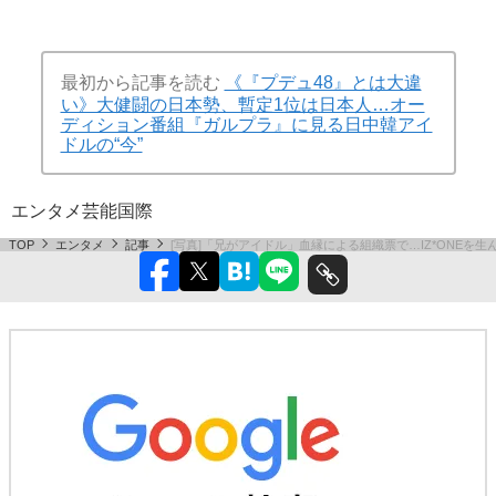
最初から記事を読む
《『プデュ48』とは大違
い》大健闘の日本勢、暫定1位は日本人…オー
ディション番組『ガルプラ』に見る日中韓アイ
ドルの“今”
エンタメ
芸能
国際
TOP
エンタメ
記事
[写真]「兄がアイドル」血縁による組織票で…IZ*ONE