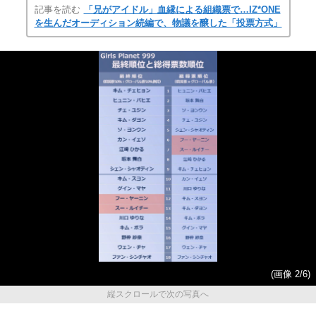
記事を読む
「兄がアイドル」血縁による組織票で…IZ*ONE
を生んだオーディション続編で、物議を醸した「投票方式」
(画像 2/6)
縦スクロールで次の写真へ