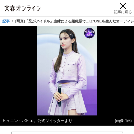
記事に戻る
記事
[写真]「兄がアイドル」血縁による組織票で…IZ*ONEを生んだオーデ
ヒュニン・バヒエ。公式ツイッターより
(画像 1/6)