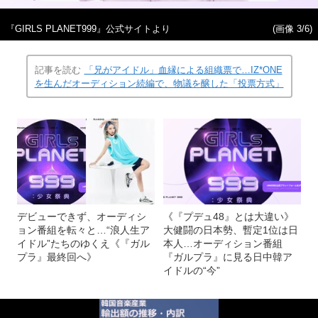
『GIRLS PLANET999』公式サイトより
(画像 3/6)
記事を読む
「兄がアイドル」血縁による組織票で…IZ*ONE
を生んだオーディション続編で、物議を醸した「投票方式」
デビューできず、オーディシ
《『プデュ48』とは大違い》
ョン番組を転々と…“浪人生ア
大健闘の日本勢、暫定1位は日
イドル”たちのゆくえ《『ガル
本人…オーディション番組
プラ』最終回へ》
『ガルプラ』に見る日中韓ア
イドルの“今”