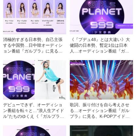
消極的すぎる日本勢、自己主張
《『プデュ48』とは大違い》大
する中国勢…日中韓オーディシ
健闘の日本勢、暫定1位は日本
ョン番組『ガルプラ』に見る日
人…オーディション番組『ガル
本人アイドルの「壁」
プラ』に見る日中韓アイドル
の“今”
デビューできず、オーディショ
歌詞、振り付けを自ら考えさせ
ン番組を転々と…“浪人生アイド
る…オーディション番組『ガル
ル”たちのゆくえ《『ガルプラ』
プラ』に見る、K-POPアイドル
最終回へ》
が「大量生産型」を脱せたワケ