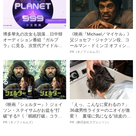
博多華丸の次女も脱落…日中韓
《映画『Michael／マイケル』》
オーディション番組『ガルプ
父ジョセフ・ジャクソン役、コ
ラ』に見る、次世代アイドル争
ールマン・ドミンゴ オフィシャ
いの「激しさ」
ルインタビュー“観客を魅了した
PR（キノフィルムズ）
名優、複雑な父親像への想いを
語る”《日本興収70億円突破》
《映画『シェルター』》ジェイ
「えっ、こんなに変わるの？」
ソン・ステイサムがお盆を“打
36歳男性ライターのニオイが激
破”する!!《「眠眠打破」コラ
変！ 夏場に気になる“頭皮のニ
ボ》
オイ”や“ベタつき”を解消す
PR（キノフィルムズ）
PR（株式会社スヴェンソン）
る、“ウィッグのスペシャリス
ト”が生み出した徹底ケアとは