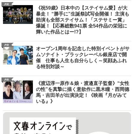
PR
《祝59歳》日本中の【ステイサム愛】が大
暴走！ “勝手に”生誕祭試写会開催！ 主演も
助演も全部ステイサム！「ステサミー賞」
爆誕！【応募総数941票 全54作品の栄冠に
輝いた作品とはー!?】
PR
オープン1周年を記念した特別イベントがサ
ムソナイト・ブラックレーベル銀座店で開
催 仕事も人生も自分らしく～笑顔あふれ
る特別対談～
PR
《渡辺淳一原作＆娘・渡邉直子監督》“女性
の性”を真摯に描く意欲作に黒木瞳・西岡德
馬・吉田羊が出演決定！《映画『月がみて
いる』》