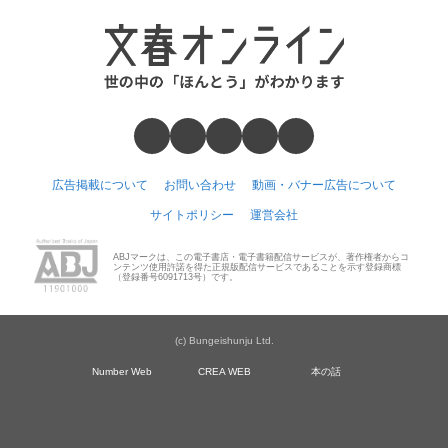
広告掲載について
お問い合わせ
動画・バナー広告について
サイトポリシー
運営会社
ABJマークは、この電子書店・電子書籍配信サービスが、著作権者からコ
ンテンツ使用許諾を得た正規版配信サービスであることを示す登録商標
（登録番号6091713号）です。
(c) Bungeishunju Ltd.
Number Web
CREA WEB
本の話