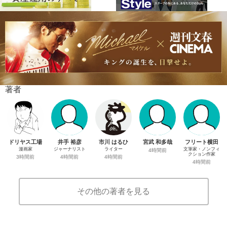
著者
ドリヤス工場
井手 裕彦
市川 はるひ
宮武 和多哉
フリート横田
漫画家
ジャーナリスト
ライター
文筆家・ノンフィ
4時間前
クション作家
3時間前
4時間前
4時間前
4時間前
その他の著者を見る