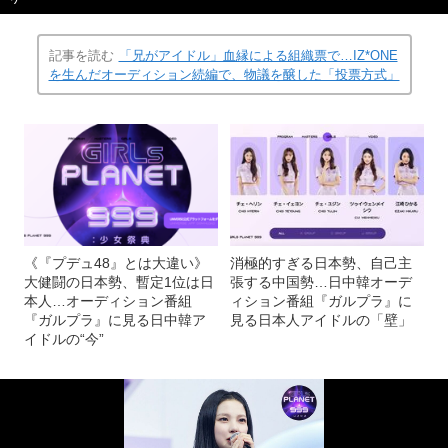
記事を読む
「兄がアイドル」血縁による組織票で…IZ*ONE
を生んだオーディション続編で、物議を醸した「投票方式」
《『プデュ48』とは大違い》
消極的すぎる日本勢、自己主
大健闘の日本勢、暫定1位は日
張する中国勢…日中韓オーデ
本人…オーディション番組
ィション番組『ガルプラ』に
『ガルプラ』に見る日中韓ア
見る日本人アイドルの「壁」
イドルの“今”