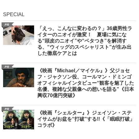
SPECIAL
PR
「えっ、こんなに変わるの？」36歳男性ラ
イターのニオイが激変！ 夏場に気にな
る“頭皮のニオイ”や“ベタつき”を解消す
る、“ウィッグのスペシャリスト”が生み出
した徹底ケアとは
PR
《映画『Michael／マイケル』》父ジョセ
フ・ジャクソン役、コールマン・ドミンゴ
オフィシャルインタビュー“観客を魅了した
名優、複雑な父親像への想いを語る”《日本
興収70億円突破》
PR
《映画『シェルター』》ジェイソン・ステ
イサムがお盆を“打破”する!!《「眠眠打破」
コラボ》