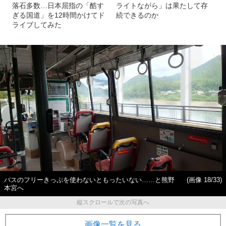
落石多数…日本屈指の「酷す
ライトながら」は果たして存
ぎる国道」を12時間かけてド
続できるのか
ライブしてみた
バスのフリーきっぷを使わないともったいない……と熊野
(画像 18/33)
本宮へ
縦スクロールで次の写真へ
画像一覧を見る