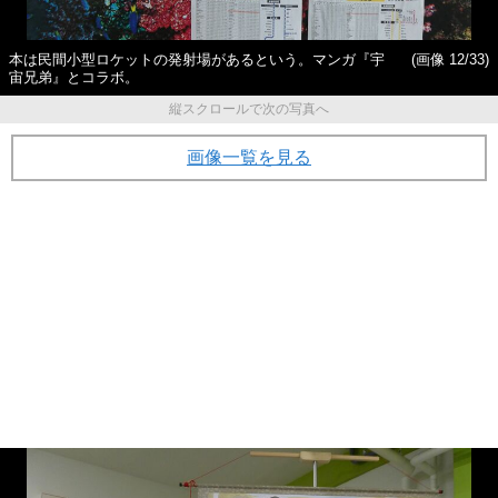
本は民間小型ロケットの発射場があるという。マンガ『宇
(画像 12/33)
宙兄弟』とコラボ。
縦スクロールで次の写真へ
画像一覧を見る