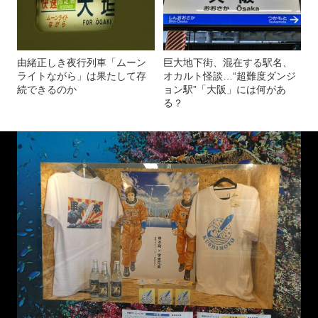
由緒正しき夜行列車「ムーン
巨大地下街、混在する駅名、
ライトながら」は果たして存
オカルト怪談…“超難度ダンジ
続できるのか
ョン駅”「大阪」には何があ
る？