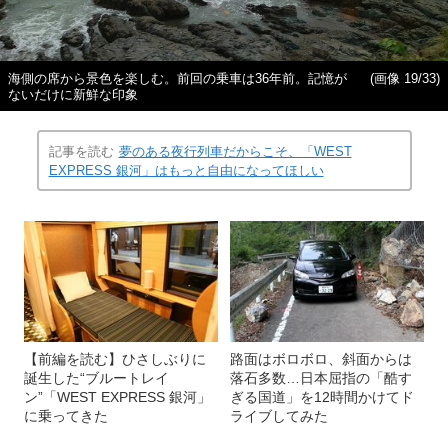
海側の席から景色を楽しむ。前回の乗車は36年前。記憶が
(画像 19/33)
ないだけに新鮮な印象
記事を読む
夢のある夜行列車だからこそ、「WEST
EXPRESS 銀河」はもっと自由になってほしい
【前編を読む】ひさしぶりに
路面はボロボロ、斜面からは
誕生した“ブルートレイ
落石多数…日本屈指の「酷す
ン”「WEST EXPRESS 銀河」
ぎる国道」を12時間かけてド
に乗ってきた
ライブしてみた