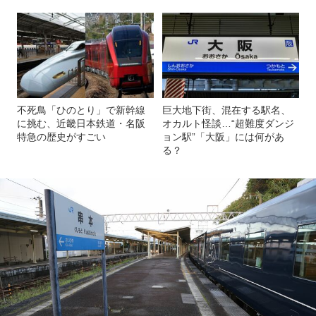
不死鳥「ひのとり」で新幹線
巨大地下街、混在する駅名、
に挑む、近畿日本鉄道・名阪
オカルト怪談…“超難度ダンジ
特急の歴史がすごい
ョン駅”「大阪」には何があ
る？