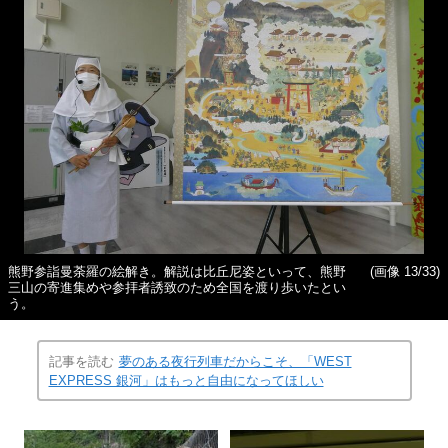
熊野参詣曼荼羅の絵解き。解説は比丘尼姿といって、熊野
(画像 13/33)
三山の寄進集めや参拝者誘致のため全国を渡り歩いたとい
う。
記事を読む
夢のある夜行列車だからこそ、「WEST
EXPRESS 銀河」はもっと自由になってほしい