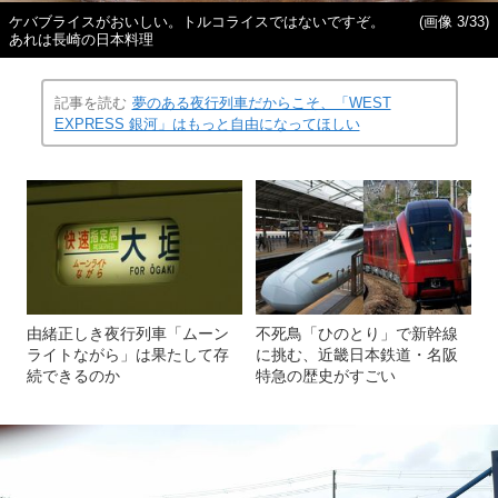
ケバブライスがおいしい。トルコライスではないですぞ。
(画像 3/33)
あれは長崎の日本料理
記事を読む
夢のある夜行列車だからこそ、「WEST
EXPRESS 銀河」はもっと自由になってほしい
由緒正しき夜行列車「ムーン
不死鳥「ひのとり」で新幹線
ライトながら」は果たして存
に挑む、近畿日本鉄道・名阪
続できるのか
特急の歴史がすごい