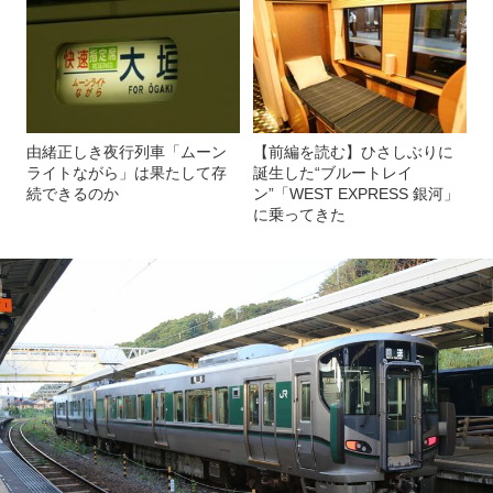
由緒正しき夜行列車「ムーン
【前編を読む】ひさしぶりに
ライトながら」は果たして存
誕生した“ブルートレイ
続できるのか
ン”「WEST EXPRESS 銀河」
に乗ってきた