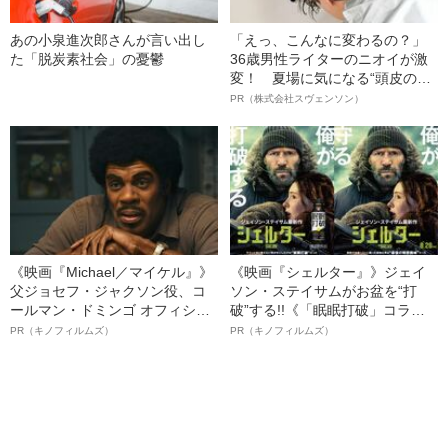
あの小泉進次郎さんが言い出し
「えっ、こんなに変わるの？」
た「脱炭素社会」の憂鬱
36歳男性ライターのニオイが激
変！ 夏場に気になる“頭皮のニ
オイ”や“ベタつき”を解消す
PR（株式会社スヴェンソン）
る、“ウィッグのスペシャリス
ト”が生み出した徹底ケアとは
《映画『Michael／マイケル』》
《映画『シェルター』》ジェイ
父ジョセフ・ジャクソン役、コ
ソン・ステイサムがお盆を“打
ールマン・ドミンゴ オフィシャ
破”する!!《「眠眠打破」コラ
ルインタビュー“観客を魅了した
ボ》
PR（キノフィルムズ）
PR（キノフィルムズ）
名優、複雑な父親像への想いを
語る”《日本興収70億円突破》