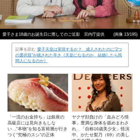
愛子さま18歳のお誕生日に際してのご近影 宮内庁提供
(画像 13/195)
記事を読む
愛子天皇は実現するか？ 成人されたのに“2つ
の選択肢”が残された辛さ《天皇になるのか、結婚したら民
間人になるのか》
「一流のお金持ち」は銀座の
ヤクザ顔負けの「血みどろ情
高級店には見向きもしな
事」豊満な身体を舐めまわさ
い…“本物”を知る富裕層が行き
れ…「自称16歳美少女」怪演
つく“究極のスシ”の正体
中、かたせ梨乃（69）の美し