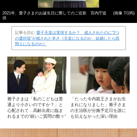
2021年、愛子さまのお誕生日に際してのご近影 宮内庁提
(画像 7/195)
供
記事を読む
愛子天皇は実現するか？ 成人されたのに“2つ
の選択肢”が残された辛さ《天皇になるのか、結婚したら民
間人になるのか》
雅子さまは「私のこどもは普
「たった今内親王さまがお生
通より小さいのですか？」と
まれになりました」雅子さま
心配されて…高齢出産に臨ま
の主治医が分娩予定日を誰に
れるまでの“鋭いご質問の数々”
も伝えなかった深い理由