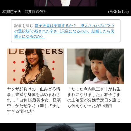
本郷恵子氏 ©共同通信社
(画像 5/195)
記事を読む
愛子天皇は実現するか？ 成人されたのに“2つ
の選択肢”が残された辛さ《天皇になるのか、結婚したら民
間人になるのか》
ヤクザ顔負けの「血みどろ情
「たった今内親王さまがお生
事」豊満な身体を舐めまわさ
まれになりました」雅子さま
れ…「自称16歳美少女」怪演
の主治医が分娩予定日を誰に
中、かたせ梨乃（69）の美し
も伝えなかった深い理由
すぎる“熟れ方”