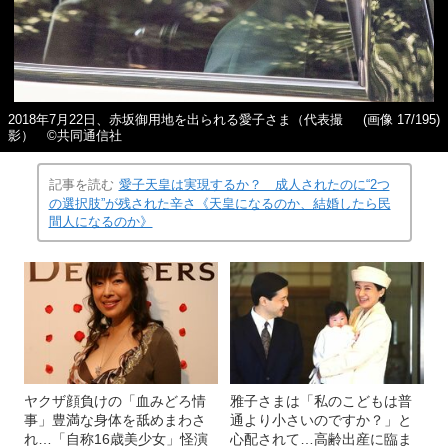
2018年7月22日、赤坂御用地を出られる愛子さま（代表撮
(画像 17/195)
影） ©共同通信社
記事を読む
愛子天皇は実現するか？ 成人されたのに“2つ
の選択肢”が残された辛さ《天皇になるのか、結婚したら民
間人になるのか》
ヤクザ顔負けの「血みどろ情
雅子さまは「私のこどもは普
事」豊満な身体を舐めまわさ
通より小さいのですか？」と
れ…「自称16歳美少女」怪演
心配されて…高齢出産に臨ま