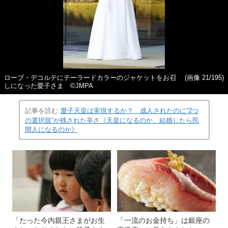
ローブ・デコルテにテーラードカラーのジャケットをお召
(画像 21/195)
しになった愛子さま ©JMPA
記事を読む
愛子天皇は実現するか？ 成人されたのに“2つ
の選択肢”が残された辛さ《天皇になるのか、結婚したら民
間人になるのか》
「たった今内親王さまがお生
「一流のお金持ち」は銀座の