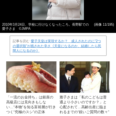
2010年3月24日、学校に行けなくなったころ。長野駅での
(画像 11/195)
愛子さま ©JMPA
記事を読む
愛子天皇は実現するか？ 成人されたのに“2つ
の選択肢”が残された辛さ《天皇になるのか、結婚したら民
間人になるのか》
「一流のお金持ち」は銀座の
雅子さまは「私のこどもは普
高級店には見向きもしな
通より小さいのですか？」と
い…“本物”を知る富裕層が行き
心配されて…高齢出産に臨ま
つく“究極のスシ”の正体
れるまでの“鋭いご質問の数々”