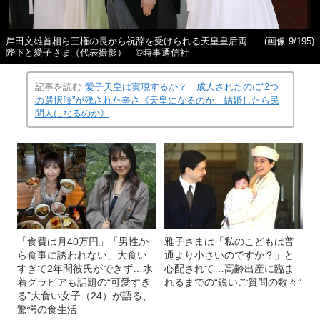
岸田文雄首相ら三権の長から祝辞を受けられる天皇皇后両
(画像 9/195)
陛下と愛子さま（代表撮影） ©時事通信社
記事を読む
愛子天皇は実現するか？ 成人されたのに“2つ
の選択肢”が残された辛さ《天皇になるのか、結婚したら民
間人になるのか》
「食費は月40万円」「男性か
雅子さまは「私のこどもは普
ら食事に誘われない」大食い
通より小さいのですか？」と
すぎて2年間彼氏ができず…水
心配されて…高齢出産に臨ま
着グラビアも話題の“可愛すぎ
れるまでの“鋭いご質問の数々”
る”大食い女子（24）が語る、
驚愕の食生活