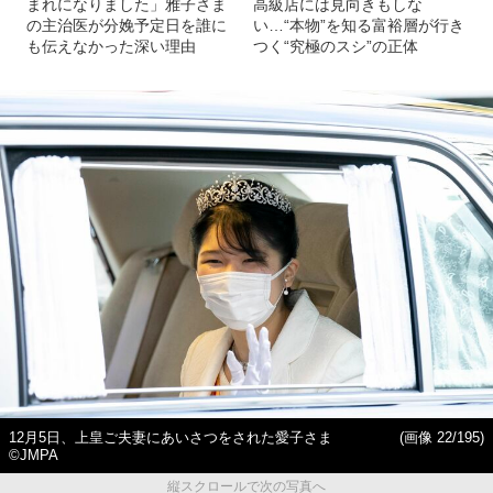
まれになりました」雅子さま
高級店には見向きもしな
の主治医が分娩予定日を誰に
い…“本物”を知る富裕層が行き
も伝えなかった深い理由
つく“究極のスシ”の正体
12月5日、上皇ご夫妻にあいさつをされた愛子さま
(画像 22/195)
©JMPA
縦スクロールで次の写真へ