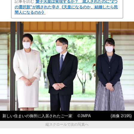
記事を読む
愛子天皇は実現するか？ 成人されたのに“2つ
の選択肢”が残された辛さ《天皇になるのか、結婚したら民
間人になるのか》
新しい住まいの御所に入居されたご一家 ©JMPA
(画像 2/195)
縦スクロールで次の写真へ