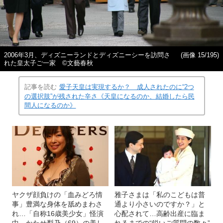
2006年3月、ディズニーランドとディズニーシーを訪問さ
(画像 15/195)
れた皇太子ご一家 ©文藝春秋
記事を読む
愛子天皇は実現するか？ 成人されたのに“2つ
の選択肢”が残された辛さ《天皇になるのか、結婚したら民
間人になるのか》
ヤクザ顔負けの「血みどろ情
雅子さまは「私のこどもは普
事」豊満な身体を舐めまわさ
通より小さいのですか？」と
れ…「自称16歳美少女」怪演
心配されて…高齢出産に臨ま