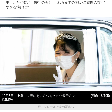
中、かたせ梨乃（69）の美し
れるまでの“鋭いご質問の数々”
すぎる“熟れ方”
12月5日、上皇ご夫妻にあいさつをされた愛子さま
(画像 18/195)
©JMPA
縦スクロールで次の写真へ