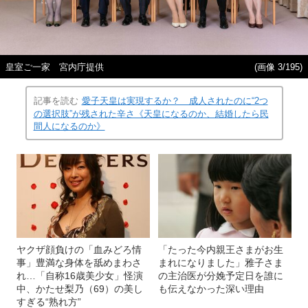
皇室ご一家 宮内庁提供
(画像 3/195)
記事を読む
愛子天皇は実現するか？ 成人されたのに“2つ
の選択肢”が残された辛さ《天皇になるのか、結婚したら民
間人になるのか》
ヤクザ顔負けの「血みどろ情
「たった今内親王さまがお生
事」豊満な身体を舐めまわさ
まれになりました」雅子さま
れ…「自称16歳美少女」怪演
の主治医が分娩予定日を誰に
中、かたせ梨乃（69）の美し
も伝えなかった深い理由
すぎる“熟れ方”