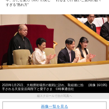
中、かたせ梨乃（69）の美し
れるまでの“鋭いご質問の数々”
すぎる“熟れ方”
2020年1月25日、大相撲初場所の観戦に訪れ、取組後に拍
(画像 16/195)
手される天皇皇后両陛下と愛子さま ©時事通信社
縦スクロールで次の写真へ
画像一覧を見る