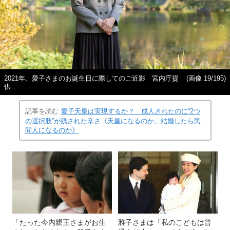
2021年、愛子さまのお誕生日に際してのご近影 宮内庁提
(画像 19/195)
供
記事を読む
愛子天皇は実現するか？ 成人されたのに“2つ
の選択肢”が残された辛さ《天皇になるのか、結婚したら民
間人になるのか》
「たった今内親王さまがお生
雅子さまは「私のこどもは普